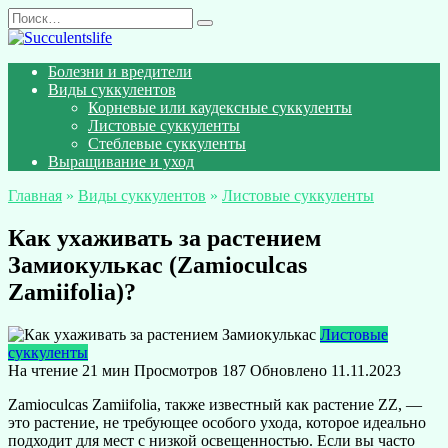
Перейти
Search
к
for:
содержанию
Болезни и вредители
Виды суккулентов
Корневые или каудексные суккуленты
Листовые суккуленты
Стеблевые суккуленты
Выращивание и уход
Главная
»
Виды суккулентов
»
Листовые суккуленты
Как ухаживать за растением
Замиокулькас (Zamioculcas
Zamiifolia)?
Листовые
суккуленты
На чтение
21 мин
Просмотров
187
Обновлено
11.11.2023
Zamioculcas Zamiifolia, также известный как растение ZZ, —
это растение, не требующее особого ухода, которое идеально
подходит для мест с низкой освещенностью. Если вы часто