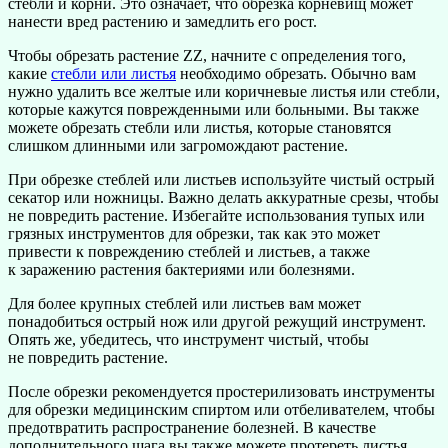
стебли и корни. Это означает, что обрезка корневищ может
нанести вред растению и замедлить его рост.
Чтобы обрезать растение ZZ, начните с определения того,
какие
стебли или листья
необходимо обрезать. Обычно вам
нужно удалить все желтые или коричневые листья или стебли,
которые кажутся поврежденными или больными. Вы также
можете обрезать стебли или листья, которые становятся
слишком длинными или загромождают растение.
При обрезке стеблей или листьев используйте чистый острый
секатор или ножницы. Важно делать аккуратные срезы, чтобы
не повредить растение. Избегайте использования тупых или
грязных инструментов для обрезки, так как это может
привести к повреждению стеблей и листьев, а также
к заражению растения бактериями или болезнями.
Для более крупных стеблей или листьев вам может
понадобиться острый нож или другой режущий инструмент.
Опять же, убедитесь, что инструмент чистый, чтобы
не повредить растение.
После обрезки рекомендуется простерилизовать инструменты
для обрезки медицинским спиртом или отбеливателем, чтобы
предотвратить распространение болезней. В качестве
дополнительного шага вы также можете протереть листья