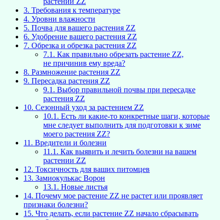
растении ZZ
3.
Требования к температуре
4.
Уровни влажности
5.
Почва для вашего растения ZZ
6.
Удобрение вашего растения ZZ
7.
Обрезка и обрезка растения ZZ
7.1.
Как правильно обрезать растение ZZ,
не причинив ему вреда?
8.
Размножение растения ZZ
9.
Пересадка растения ZZ
9.1.
Выбор правильной почвы при пересадке
растения ZZ
10.
Сезонный уход за растением ZZ
10.1.
Есть ли какие-то конкретные шаги, которые
мне следует выполнить для подготовки к зиме
моего растения ZZ?
11.
Вредители и болезни
11.1.
Как выявить и лечить болезни на вашем
растении ZZ
12.
Токсичность для ваших питомцев
13.
Замиокулькас Ворон
13.1.
Новые листья
14.
Почему мое растение ZZ не растет или проявляет
признаки болезни?
15.
Что делать, если растение ZZ начало сбрасывать