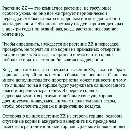
Растение ZZ — это комнатное растение, не требующее
особого ухода, но оно все же требует периодической
пересадки, чтобы оставаться здоровым и иметь достаточно
места для роста. Обычно пересадку следует производить раз
в два-три года или всякий раз, когда растение перерастает
контейнер.
Чтобы определить, нуждается ли растение ZZ в пересадке,
проверьте, не торчат ли его корни из дренажных отверстий
на дне горшка. Если да, то пришло время найти горшок
побольше и дать растению больше места для роста.
Когда дело доходит до пересадки растения ZZ, важно выбрать
горшок, который лишь немного больше нынешнего. Слишком
много дополнительного пространства может привести к тому,
что лишняя почва в горшке будет удерживать слишком много
влаги и переливать растение. Выберите горшок
с дренажными отверстиями и добавьте свежую, хорошо
дренируемую почву, смешанную с перлитом или песком,
чтобы обеспечить дренаж и циркуляцию воздуха.
Осторожно выньте растение ZZ из старого горшка, ослабьте
спутанные корни и аккуратно выдерните их, прежде чем
поместить растение в новый горшок. Добавьте больше почвы