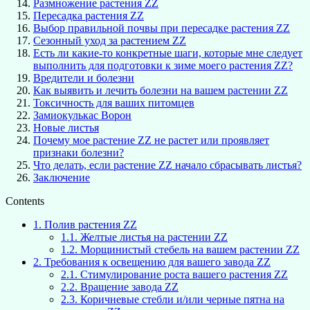
Размножение растения ZZ
Пересадка растения ZZ
Выбор правильной почвы при пересадке растения ZZ
Сезонный уход за растением ZZ
Есть ли какие-то конкретные шаги, которые мне следует
выполнить для подготовки к зиме моего растения ZZ?
Вредители и болезни
Как выявить и лечить болезни на вашем растении ZZ
Токсичность для ваших питомцев
Замиокулькас Ворон
Новые листья
Почему мое растение ZZ не растет или проявляет
признаки болезни?
Что делать, если растение ZZ начало сбрасывать листья?
Заключение
Contents
1.
Полив растения ZZ
1.1.
Желтые листья на растении ZZ
1.2.
Морщинистый стебель на вашем растении ZZ
2.
Требования к освещению для вашего завода ZZ
2.1.
Стимулирование роста вашего растения ZZ
2.2.
Вращение завода ZZ
2.3.
Коричневые стебли и/или черные пятна на