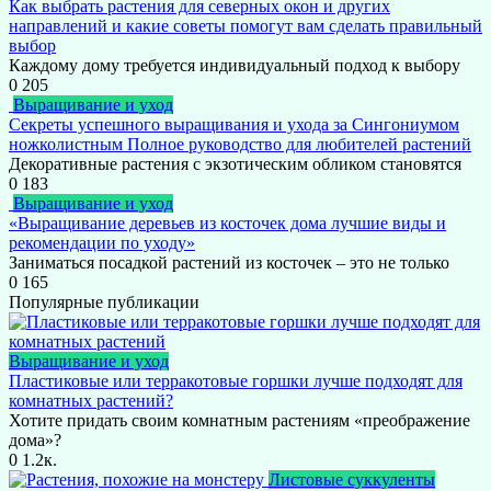
Как выбрать растения для северных окон и других
направлений и какие советы помогут вам сделать правильный
выбор
Каждому дому требуется индивидуальный подход к выбору
0
205
Выращивание и уход
Секреты успешного выращивания и ухода за Сингониумом
ножколистным Полное руководство для любителей растений
Декоративные растения с экзотическим обликом становятся
0
183
Выращивание и уход
«Выращивание деревьев из косточек дома лучшие виды и
рекомендации по уходу»
Заниматься посадкой растений из косточек – это не только
0
165
Популярные публикации
Выращивание и уход
Пластиковые или терракотовые горшки лучше подходят для
комнатных растений?
Хотите придать своим комнатным растениям «преображение
дома»?
0
1.2к.
Листовые суккуленты