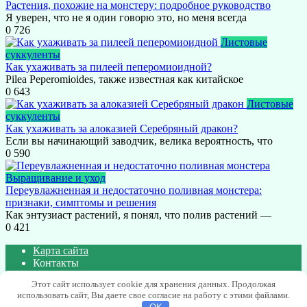
Растения, похожие на монстеру: подробное руководство
Я уверен, что не я один говорю это, но меня всегда
0
726
Листовые
суккуленты
Как ухаживать за пилеей пеперомиоидной?
Pilea Peperomioides, также известная как китайское
0
643
Листовые
суккуленты
Как ухаживать за алоказией Серебряный дракон?
Если вы начинающий заводчик, велика вероятность, что
0
590
Выращивание и уход
Переувлажненная и недостаточно поливная монстера:
признаки, симптомы и решения
Как энтузиаст растений, я понял, что полив растений —
0
421
Карта сайта
Контакты
Политика конфиденциальности сайта
Этот сайт использует cookie для хранения данных. Продолжая
использовать сайт, Вы даете свое согласие на работу с этими файлами.
© 2026 Блог о суккулентах