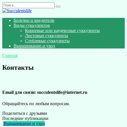
Перейти
Search
к
for:
содержанию
Болезни и вредители
Виды суккулентов
Корневые или каудексные суккуленты
Листовые суккуленты
Стеблевые суккуленты
Выращивание и уход
Главная
Контакты
Email для связи: succulentslife@internet.ru
Обращайтесь по любым вопросам.
Поделиться с друзьями
Последние публикации
Выращивание и уход