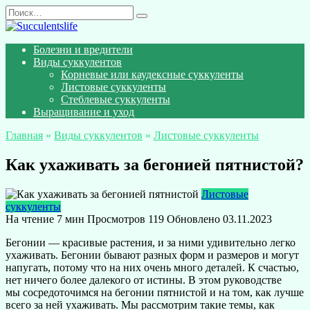
Перейти
Search
к
for:
содержанию
Болезни и вредители
Виды суккулентов
Корневые или каудексные суккуленты
Листовые суккуленты
Стеблевые суккуленты
Выращивание и уход
Главная
»
Виды суккулентов
»
Листовые суккуленты
Как ухаживать за бегонией пятнистой?
Листовые
суккуленты
На чтение
7 мин
Просмотров
119
Обновлено
03.11.2023
Бегонии — красивые растения, и за ними удивительно легко
ухаживать. Бегонии бывают разных форм и размеров и могут
напугать, потому что на них очень много деталей. К счастью,
нет ничего более далекого от истины. В этом руководстве
мы сосредоточимся на бегонии пятнистой и на том, как лучше
всего за ней ухаживать. Мы рассмотрим такие темы, как