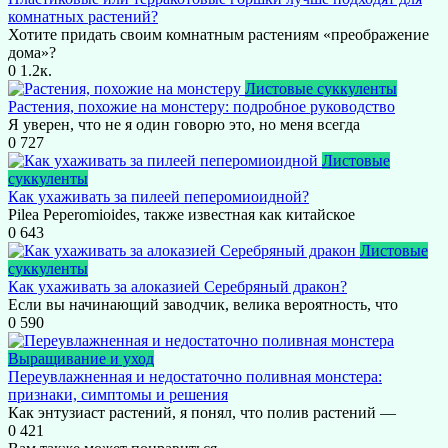
комнатных растений?
Хотите придать своим комнатным растениям «преображение
дома»?
0
1.2к.
Листовые суккуленты
Растения, похожие на монстеру: подробное руководство
Я уверен, что не я один говорю это, но меня всегда
0
727
Листовые
суккуленты
Как ухаживать за пилеей пеперомиоидной?
Pilea Peperomioides, также известная как китайское
0
643
Листовые
суккуленты
Как ухаживать за алоказией Серебряный дракон?
Если вы начинающий заводчик, велика вероятность, что
0
590
Выращивание и уход
Переувлажненная и недостаточно поливная монстера:
признаки, симптомы и решения
Как энтузиаст растений, я понял, что полив растений —
0
421