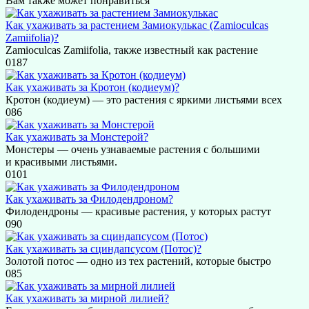
Вам также может понравиться
Как ухаживать за растением Замиокулькас (Zamioculcas
Zamiifolia)?
Zamioculcas Zamiifolia, также известный как растение
0
187
Как ухаживать за Кротон (кодиеум)?
Кротон (кодиеум) — это растения с яркими листьями всех
0
86
Как ухаживать за Монстерой?
Монстеры — очень узнаваемые растения с большими
и красивыми листьями.
0
101
Как ухаживать за Филодендроном?
Филодендроны — красивые растения, у которых растут
0
90
Как ухаживать за cциндапсусом (Потос)?
Золотой потос — одно из тех растений, которые быстро
0
85
Как ухаживать за мирной лилией?