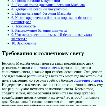
2.
Полив бегонии макулатной
3.
Лучшая почва для вашей бегонии Maculata
4.
Удобрение бегонии макулатной
5.
Цветы на вашей бегонии Maculata
6.
Какие вредители и болезни поражают бегонию
пятнистую?
7.
Токсичность
8.
Размножение бегонии макулата
9.
Что делать, если листья моей бегонии макулата
желтеют?
10.
Заключение
Требования к солнечному свету
Бегония Maculata может подвергаться воздействию двух
различных типов
солнечного света:
яркого, непрямого
солнечного света, а также при слабом освещении. Это делает
его идеальным растением для всех тех мест, где вы хотели бы
иметь растение, но все они требуют больше
солнечного света
.
Не держите его в месте, где на него нет солнечного света, ему
все равно нужно немного солнечного света. Кроме того,
следите за тем, чтобы бегония пятнистая не подвергалась
воздействию прямых солнечных лучей во второй половине
дня. Когда ваша бегония пятнистая слишком долго
подвергается воздействию солнечного света, ее красивые