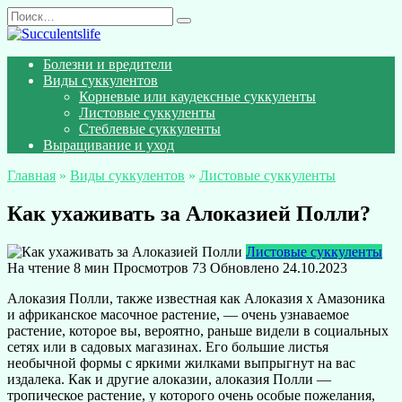
Перейти
Search
к
for:
содержанию
Болезни и вредители
Виды суккулентов
Корневые или каудексные суккуленты
Листовые суккуленты
Стеблевые суккуленты
Выращивание и уход
Главная
»
Виды суккулентов
»
Листовые суккуленты
Как ухаживать за Алоказией Полли?
Листовые суккуленты
На чтение
8 мин
Просмотров
73
Обновлено
24.10.2023
Алоказия Полли, также известная как Алоказия х Амазоника
и африканское масочное растение, — очень узнаваемое
растение, которое вы, вероятно, раньше видели в социальных
сетях или в садовых магазинах. Его большие листья
необычной формы с яркими жилками выпрыгнут на вас
издалека. Как и другие алоказии, алоказия Полли —
тропическое растение, у которого очень особые пожелания,