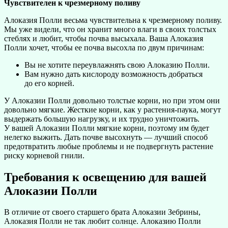
Чувствителен к чрезмерному поливу
Алоказия Полли весьма чувствительна к чрезмерному поливу.
Мы уже видели, что он хранит много влаги в своих толстых
стеблях и любит, чтобы почва высыхала. Ваша Алоказия
Полли хочет, чтобы ее почва высохла по двум причинам:
Вы не хотите переувлажнять свою Алоказию Полли.
Вам нужно дать кислороду возможность добраться
до его корней.
У Алоказии Полли довольно толстые корни, но при этом они
довольно мягкие. Жесткие корни, как у растения-паука, могут
выдержать большую нагрузку, и их трудно уничтожить.
У вашей Алоказии Полли мягкие корни, поэтому им будет
нелегко выжить. Дать почве высохнуть — лучший способ
предотвратить любые проблемы и не подвергнуть растение
риску корневой гнили.
Требования к освещению для вашей
Алоказии Полли
В отличие от своего старшего брата Алоказии Зебрины,
Алоказия Полли не так любит солнце. Алоказию Полли