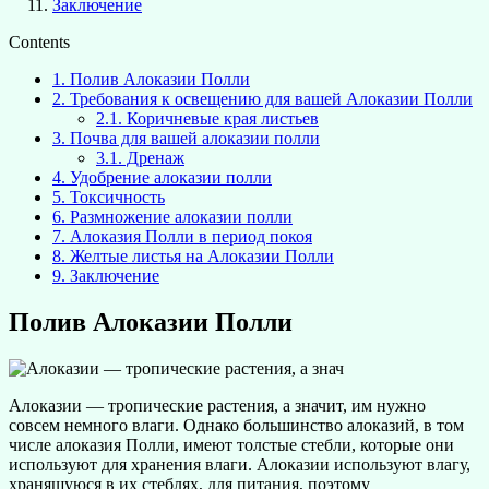
Заключение
Contents
1.
Полив Алоказии Полли
2.
Требования к освещению для вашей Алоказии Полли
2.1.
Коричневые края листьев
3.
Почва для вашей алоказии полли
3.1.
Дренаж
4.
Удобрение алоказии полли
5.
Токсичность
6.
Размножение алоказии полли
7.
Алоказия Полли в период покоя
8.
Желтые листья на Алоказии Полли
9.
Заключение
Полив Алоказии Полли
Алоказии — тропические растения, а значит, им нужно
совсем немного влаги. Однако большинство алоказий, в том
числе алоказия Полли, имеют толстые стебли, которые они
используют для хранения влаги. Алоказии используют влагу,
хранящуюся в их стеблях, для питания, поэтому