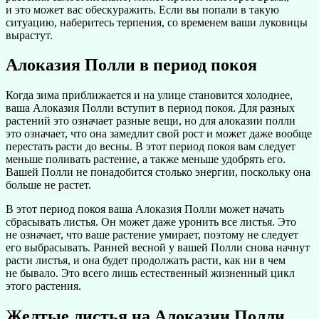
и это может вас обескуражить. Если вы попали в такую ​​
ситуацию, наберитесь терпения, со временем ваши луковицы
вырастут.
Алоказия Полли в период покоя
Когда зима приближается и на улице становится холоднее,
ваша Алоказия Полли вступит в период покоя. Для разных
растений это означает разные вещи, но для алоказии полли
это означает, что она замедлит свой рост и может даже вообще
перестать расти до весны. В этот период покоя вам следует
меньше поливать растение, а также меньше удобрять его.
Вашей Полли не понадобится столько энергии, поскольку она
больше не растет.
В этот период покоя ваша Алоказия Полли может начать
сбрасывать листья. Он может даже уронить все листья. Это
не означает, что ваше растение умирает, поэтому не следует
его выбрасывать. Ранней весной у вашей Полли снова начнут
расти листья, и она будет продолжать расти, как ни в чем
не бывало. Это всего лишь естественный жизненный цикл
этого растения.
Желтые листья на Алоказии Полли