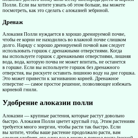
Полли. Если вы хотите узнать об этом больше, вы можете
посмотреть, как это сделать с алоказией зебриной.
Дренаж
Алоказия Полли нуждается в хорошо дренируемой почве,
чтобы ее корни не находились во влажной почве слишком
долго. Наряду с хорошо дренируемой почвой вам следует
использовать горшок с дренажными отверстиями. Когда
вы используете горшок с дренажными отверстиями, лишняя
вода, вода, которую почва не может впитать, не останется
в горшке. Если вы используете горшок без дренажного
отверстия, вы рискуете оставить лишнюю воду на дне горшка.
Это может привести к загниванию корней. Дренажное
отверстие — самое простое решение, позволяющее избежать
корневой гнили.
Удобрение алоказии полли
Алоказии — крупные растения, которые растут довольно
быстро. Алоказия Полли цветет круглый год. Этим растениям
требуется много энергии, чтобы расти так быстро. Если
вы хотите, чтобы ваше растение продолжало расти, вам
следует удобрять его один раз в месяц в период роста (весной