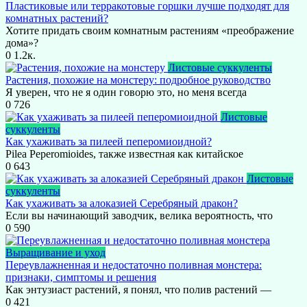
Пластиковые или терракотовые горшки лучше подходят для
комнатных растений?
Хотите придать своим комнатным растениям «преображение
дома»?
0
1.2к.
Листовые суккуленты
Растения, похожие на монстеру: подробное руководство
Я уверен, что не я один говорю это, но меня всегда
0
726
Листовые
суккуленты
Как ухаживать за пилеей пеперомиоидной?
Pilea Peperomioides, также известная как китайское
0
643
Листовые
суккуленты
Как ухаживать за алоказией Серебряный дракон?
Если вы начинающий заводчик, велика вероятность, что
0
590
Выращивание и уход
Переувлажненная и недостаточно поливная монстера:
признаки, симптомы и решения
Как энтузиаст растений, я понял, что полив растений —
0
421