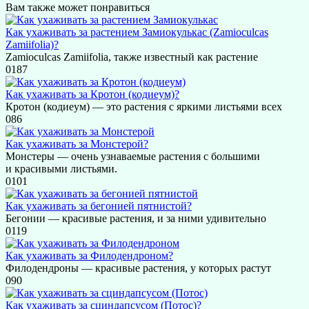
Вам также может понравиться
Как ухаживать за растением Замиокулькас (Zamioculcas
Zamiifolia)?
Zamioculcas Zamiifolia, также известный как растение
0
187
Как ухаживать за Кротон (кодиеум)?
Кротон (кодиеум) — это растения с яркими листьями всех
0
86
Как ухаживать за Монстерой?
Монстеры — очень узнаваемые растения с большими
и красивыми листьями.
0
101
Как ухаживать за бегонией пятнистой?
Бегонии — красивые растения, и за ними удивительно
0
119
Как ухаживать за Филодендроном?
Филодендроны — красивые растения, у которых растут
0
90
Как ухаживать за cциндапсусом (Потос)?