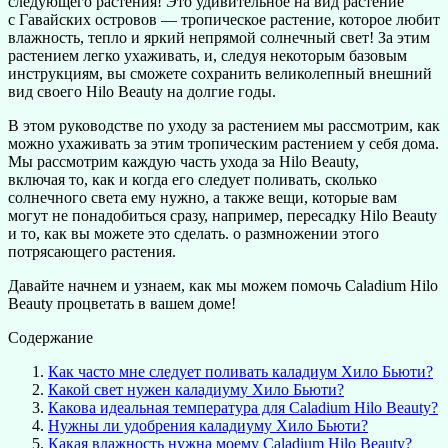
следующего растения! Это удивительное на вид растение
с Гавайских островов — тропическое растение, которое любит
влажность, тепло и яркий непрямой солнечный свет! За этим
растением легко ухаживать, и, следуя некоторым базовым
инструкциям, вы сможете сохранить великолепный внешний
вид своего Hilo Beauty на долгие годы.
В этом руководстве по уходу за растением мы рассмотрим, как
можно ухаживать за этим тропическим растением у себя дома.
Мы рассмотрим каждую часть ухода за Hilo Beauty,
включая то, как и когда его следует поливать, сколько
солнечного света ему нужно, а также вещи, которые вам
могут не понадобиться сразу, например, пересадку Hilo Beauty
и то, как вы можете это сделать. о размножении этого
потрясающего растения.
Давайте начнем и узнаем, как мы можем помочь Caladium Hilo
Beauty процветать в вашем доме!
Содержание
Как часто мне следует поливать каладиум Хило Бьюти?
Какой свет нужен каладиуму Хило Бьюти?
Какова идеальная температура для Caladium Hilo Beauty?
Нужны ли удобрения каладиуму Хило Бьюти?
Какая влажность нужна моему Caladium Hilo Beauty?