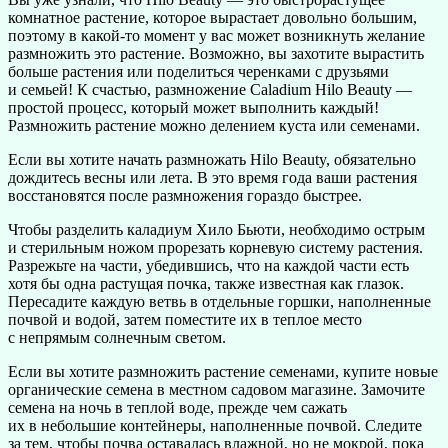
комнатное растение, которое вырастает довольно большим,
поэтому в какой-то момент у вас может возникнуть желание
размножить это растение. Возможно, вы захотите вырастить
больше растения или поделиться черенками с друзьями
и семьей! К счастью, размножение Caladium Hilo Beauty —
простой процесс, который может выполнить каждый!
Размножить растение можно делением куста или семенами.
Если вы хотите начать размножать Hilo Beauty, обязательно
дождитесь весны или лета. В это время года ваши растения
восстановятся после размножения гораздо быстрее.
Чтобы разделить каладиум Хило Бьюти, необходимо острым
и стерильным ножом прорезать корневую систему растения.
Разрежьте на части, убедившись, что на каждой части есть
хотя бы одна растущая почка, также известная как глазок.
Пересадите каждую ветвь в отдельные горшки, наполненные
почвой и водой, затем поместите их в теплое место
с непрямым солнечным светом.
Если вы хотите размножить растение семенами, купите новые
органические семена в местном садовом магазине. Замочите
семена на ночь в теплой воде, прежде чем сажать
их в небольшие контейнеры, наполненные почвой. Следите
за тем, чтобы почва оставалась влажной, но не мокрой, пока