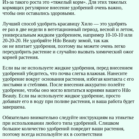
Из-за такого роста это «тяжелый корм». Для этих тяжелых
кормящих регулярное внесение удобрений очень важно,
чтобы они оставались здоровыми.
Лучший способ удобрить красавицу Хило — это удобрять
ее раз в две недели в вегетационный период, весной и летом,
универсальным жидким удобрением, например 10-10-10 или
20-20-20. Не удобряйте Hilo Beauty зимой, так как
он не впитает удобрения, поэтому вы можете очень легко
переудобрить растение и случайно вызвать химический ожог
корней растения.
Если вы не используете жидкие удобрения, перед внесением
удобрений убедитесь, что почва слегка влажная. Нанесите
удобрение вокруг основания растения, избегая контакта с его
листьями и стеблями. После внесения аккуратно полейте
удобрение, чтобы оно могло впитаться корнями вашего Hilo
Beauty. Если вы используете жидкое удобрение, просто
добавьте его в воду при поливе растения, и ваша работа будет
завершена.
Обязательно внимательно следуйте инструкциям на этикетке
при использовании любого типа удобрений. Слишком
большое количество удобрений повредит ваши растения,
поэтому всегда используйте их в соответствии