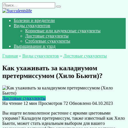
Перейти
Search
к
for:
содержанию
Болезни и вредители
Виды суккулентов
Корневые или каудексные суккуленты
Листовые суккуленты
Стеблевые суккуленты
Выращивание и уход
Главная
»
Виды суккулентов
»
Листовые суккуленты
Как ухаживать за каладиумом
претермиссумом (Хило Бьюти)?
Листовые суккуленты
На чтение
12 мин
Просмотров
72
Обновлено
04.10.2023
Вы ищете великолепное растение с яркими цветовыми
узорами? Каладиум претермиссум, также известный как Хило
Бьюти, может стать идеальным выбором для вашего