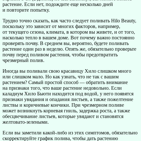
растение. Если нет, подождите еще несколько дней
и повторите попытку.
Трудно точно сказать, как часто следует поливать Hilo Beauty,
поскольку это зависит от многих факторов, например,
от текущего сезона, климата, в котором вы живете, и от того,
насколько тепло в вашем доме. Вот почему важно постоянно
проверять почву. В среднем вы, вероятно, будете поливать
растение один раз в неделю. Опять же, обязательно проверьте
почву перед поливом растения, чтобы предотвратить
чрезмерный полив.
Иногда вы поливали свою красавицу Хило слишком много
или слишком мало. Но как узнать, что не так с вашим
растением? Самый простой способ — обратить внимание
на признаки того, что ваше растение недовольно. Если
каладиум Хило Бьюти находится под водой, у него появятся
признаки увядания и опадания листьев, а также пожелтение
листвы и коричневые кончики. При чрезмерном поливе
может возникнуть корневая гниль, задержка роста, а также
обесцвечивание листьев, которые увядают и становятся
желтовато-зелеными.
Если вы заметили какой-либо из этих симптомов, обязательно
скорректируйте график полива, чтобы дать растению