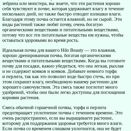
зебрина или монстера, вы знаете, что эти растения хорошо
себя чувствуют в почве, которая удерживает влагу в течение
нескольких дней, но также быстро отводит излишки влаги.
Благодаря этому почва остается влажной, но не сырой. Эти
виды растений также любят почву, очень богатую
органическими веществами и питательными веществами,
потому что все эти питательные вещества им нужны, чтобы
оставаться здоровыми во время роста.
Идеальная почва для вашего Hilo Beauty — это влажная,
хорошо дренированная почва, богатая органическими
веществами и питательными веществами. Когда вы готовите
почву для посадки, важно убедиться, что она легкая, рыхлая
и не содержит комков и комков. Добавьте немного торфа
и перлита, так как это позволит воде быстро стечь, но при
этом сохранит влагу, необходимую вашему растению для
хорошего самочувствия. Эта смесь также поглотит много
удобрений, чтобы они были легко доступны для поглощения
корнями растения.
Смесь обычной горшечной почвы, торфа и перлита
предотвращает уплотнение почвы с течением времени. Это
очень распространено, если вы выращиваете растение,
которому для поддержания здоровья требуется много влаги.
Если почва со временем слишком уплотнится, она не будет