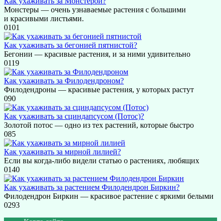
Как ухаживать за Монстерой?
Монстеры — очень узнаваемые растения с большими
и красивыми листьями.
0
101
Как ухаживать за бегонией пятнистой?
Бегонии — красивые растения, и за ними удивительно
0
119
Как ухаживать за Филодендроном?
Филодендроны — красивые растения, у которых растут
0
90
Как ухаживать за cциндапсусом (Потос)?
Золотой потос — одно из тех растений, которые быстро
0
85
Как ухаживать за мирной лилией?
Если вы когда-либо видели статью о растениях, любящих
0
140
Как ухаживать за растением Филодендрон Биркин?
Филодендрон Биркин — красивое растение с яркими белыми
0
293