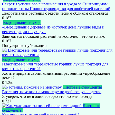
Секреты успешного выращивания и ухода за Сингониумом
ножколистным Полное руководство для любителей растений
Декоративные растения с экзотическим обликом становятся
0
183
Выращивание и уход
«Выращивание деревьев из косточек дома лучшие виды и
рекомендации по уходу»
Заниматься посадкой растений из косточек – это не только
0
167
Популярные публикации
Выращивание и уход
Пластиковые или терракотовые горшки лучше подходят для
комнатных растений?
Хотите придать своим комнатным растениям «преображение
дома»?
0
1.2к.
Листовые суккуленты
Растения, похожие на монстеру: подробное руководство
Я уверен, что не я один говорю это, но меня всегда
0
727
Листовые
суккуленты
Как ухаживать за пилеей пеперомиоидной?