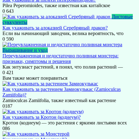
Pilea Peperomioides, также известная как китайское
0
643
Листовые
суккуленты
Как ухаживать за алоказией Серебряный дракон?
Если вы начинающий заводчик, велика вероятность, что
0
590
Выращивание и уход
Переувлажненная и недостаточно поливная монстера:
признаки, симптомы и решения
Как энтузиаст растений, я понял, что полив растений —
0
421
Вам также может понравиться
Как ухаживать за растением Замиокулькас (Zamioculcas
Zamiifolia)?
Zamioculcas Zamiifolia, также известный как растение
0
187
Как ухаживать за Кротон (кодиеум)?
Кротон (кодиеум) — это растения с яркими листьями всех
0
86