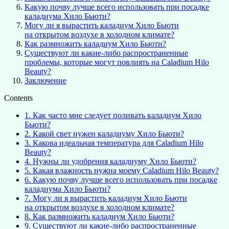
Какую почву лучше всего использовать при посадке
каладиума Хило Бьюти?
Могу ли я вырастить каладиум Хило Бьюти
на открытом воздухе в холодном климате?
Как размножить каладиум Хило Бьюти?
Существуют ли какие-либо распространенные
проблемы, которые могут повлиять на Caladium Hilo
Beauty?
Заключение
Contents
1.
Как часто мне следует поливать каладиум Хило
Бьюти?
2.
Какой свет нужен каладиуму Хило Бьюти?
3.
Какова идеальная температура для Caladium Hilo
Beauty?
4.
Нужны ли удобрения каладиуму Хило Бьюти?
5.
Какая влажность нужна моему Caladium Hilo Beauty?
6.
Какую почву лучше всего использовать при посадке
каладиума Хило Бьюти?
7.
Могу ли я вырастить каладиум Хило Бьюти
на открытом воздухе в холодном климате?
8.
Как размножить каладиум Хило Бьюти?
9.
Существуют ли какие-либо распространенные