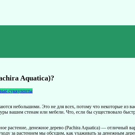
chira Aquatica)?
вые суккуленты
ются небольшими. Это не для всех, потому что некоторые из вас
уры вашим стенам или мебели. Что, если бы существовало быстр
ое растение, денежное дерево (Pachira Aquatica) — отличный вар
уходу за растением мы обсудим, как ухаживать за денежным дере