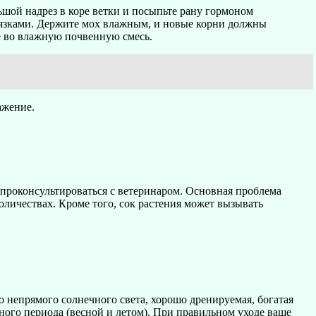
шой надрез в коре ветки и посыпьте рану гормоном
вязками. Держите мох влажным, и новые корни должны
ее во влажную почвенную смесь.
ажение.
 проконсультироваться с ветеринаром. Основная проблема
оличествах. Кроме того, сок растения может вызывать
о непрямого солнечного света, хорошо дренируемая, богатая
нного периода (весной и летом). При правильном уходе ваше