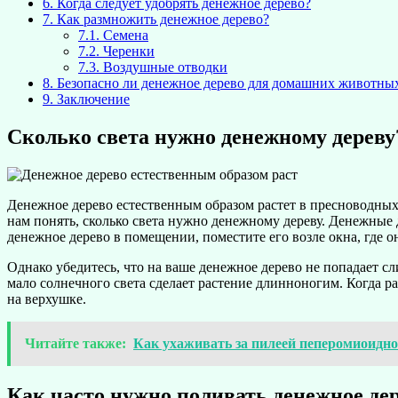
6.
Когда следует удобрять денежное дерево?
7.
Как размножить денежное дерево?
7.1.
Семена
7.2.
Черенки
7.3.
Воздушные отводки
8.
Безопасно ли денежное дерево для домашних животны
9.
Заключение
Сколько света нужно денежному дереву
Денежное дерево естественным образом растет в пресноводных 
нам понять, сколько света нужно денежному дереву. Денежные
денежное дерево в помещении, поместите его возле окна, где он
Однако убедитесь, что на ваше денежное дерево не попадает 
мало солнечного света сделает растение длинноногим. Когда ра
на верхушке.
Читайте также:
Как ухаживать за пилеей пеперомиоидн
Как часто нужно поливать денежное де