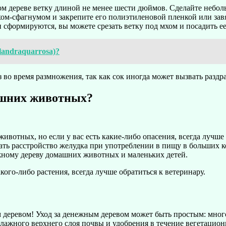
 дереве ветку длиной не менее шести дюймов. Сделайте неболь
ом-сфагнумом и закрепите его полиэтиленовой пленкой или за
ни сформируются, вы можете срезать ветку под мхом и посадить 
landraquarrosa)?
з во время размножения, так как сок иногда может вызвать раздр
машних животных?
вотных, но если у вас есть какие-либо опасения, всегда лучше
вать расстройство желудка при употреблении в пищу в больших к
ежному дереву домашних животных и маленьких детей.
кого-либо растения, всегда лучше обратиться к ветеринару.
ым деревом! Уход за денежным деревом может быть простым: мног
 влажного верхнего слоя почвы и удобрения в течение вегетацио