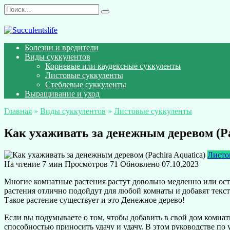
Перейти
Search
к
for:
содержанию
Болезни и вредители
Виды суккулентов
Корневые или каудексные суккуленты
Листовые суккуленты
Стеблевые суккуленты
Выращивание и уход
Главная
»
Виды суккулентов
»
Листовые суккуленты
Как ухаживать за денежным деревом (Pa
Листо
На чтение
7 мин
Просмотров
71
Обновлено
07.10.2023
Многие комнатные растения растут довольно медленно или оста
растения отлично подойдут для любой комнаты и добавят текст
Такое растение существует и это Денежное дерево!
Если вы подумываете о том, чтобы добавить в свой дом комнатн
способностью приносить удачу и удачу. В этом руководстве по 