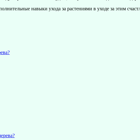
олнительные навыки ухода за растениями в уходе за этим счас
рева?
дерева?