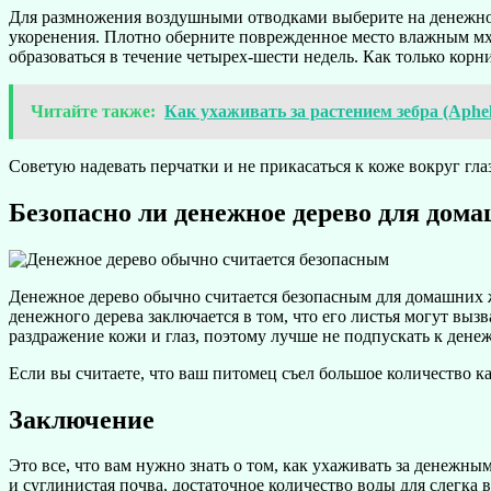
Для размножения воздушными отводками выберите на денежном
укоренения. Плотно оберните поврежденное место влажным мх
образоваться в течение четырех-шести недель. Как только кор
Читайте также:
Как ухаживать за растением зебра (Aphe
Советую надевать перчатки и не прикасаться к коже вокруг гла
Безопасно ли денежное дерево для до
Денежное дерево обычно считается безопасным для домашних жи
денежного дерева заключается в том, что его листья могут выз
раздражение кожи и глаз, поэтому лучше не подпускать к ден
Если вы считаете, что ваш питомец съел большое количество ка
Заключение
Это все, что вам нужно знать о том, как ухаживать за денежн
и суглинистая почва, достаточное количество воды для слегка