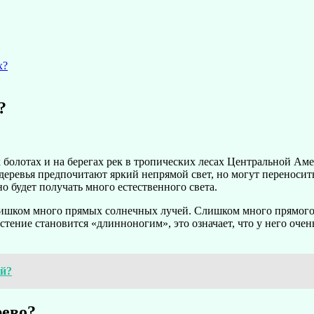
х?
?
болотах и ​​на берегах рек в тропических лесах Центральной Ам
 деревья предпочитают яркий непрямой свет, но могут переноси
о будет получать много естественного света.
слишком много прямых солнечных лучей. Слишком много прямого
стение становится «длинноногим», это означает, что у него очен
ой?
рево?