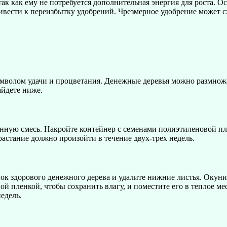
ак как ему не потребуется дополнительная энергия для роста. О
привести к переизбытку удобрений. Чрезмерное удобрение может 
имволом удачи и процветания. Денежные деревья можно размнож
йдете ниже.
ую смесь. Накройте контейнер с семенами полиэтиленовой пленк
растание должно произойти в течение двух-трех недель.
 здорового денежного дерева и удалите нижние листья. Окунит
 пленкой, чтобы сохранить влагу, и поместите его в теплое мес
едель.