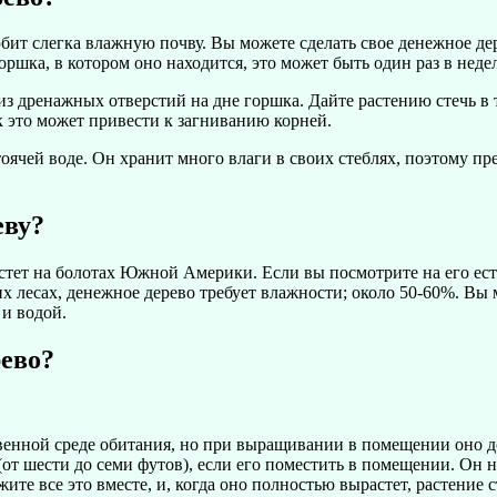
бит слегка влажную почву. Вы можете сделать свое денежное де
оршка, в котором оно находится, это может быть один раз в неде
из дренажных отверстий на дне горшка. Дайте растению стечь в 
к это может привести к загниванию корней.
оячей воде. Он хранит много влаги в своих стеблях, поэтому пр
еву?
стет на болотах Южной Америки. Если вы посмотрите на его ест
их лесах, денежное дерево требует влажности; около 50-60%. Вы
 и водой.
рево?
твенной среде обитания, но при выращивании в помещении оно д
(от шести до семи футов), если его поместить в помещении. Он 
ите все это вместе, и, когда оно полностью вырастет, растение 