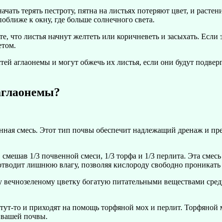
начать терять пестроту, пятна на листьях потеряют цвет, и раст
поближе к окну, где больше солнечного света.
е, что листья начнут желтеть или коричневеть и засыхать. Если
етом.
й аглаонемы и могут обжечь их листья, если они будут подверг
 аглаонемы?
ная смесь. Этот тип почвы обеспечит надлежащий дренаж и пре
смешав 1/3 почвенной смеси, 1/3 торфа и 1/3 перлита. Эта смес
отводит лишнюю влагу, позволяя кислороду свободно проникать 
 вечнозеленому цветку богатую питательными веществами среду
 тут-то и приходят на помощь торфяной мох и перлит. Торфяной 
 вашей почвы.