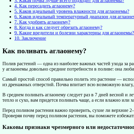
3.
Какая почва лучше всего подходит для аглаонемы?
4.
Как пересадить аглаонему?
5.
Каков идеальный уровень влажности для аглаонемы?
6.
Каков идеальный температурный диапазон для аглаон
7.
Как удобрять аглаонему?
8.
Когда и как следует обрезать аглаонему?
9.
Какие вредители и болезни характерны для аглаонемы?
10.
Заключение
Как поливать аглаонему?
Полив растений — одна из наиболее важных частей ухода за ра
у аглаонемы довольно средние потребности в поливе: она люб
Самый простой способ правильно полить это растение — исполь
из дренажных отверстий. Почва впитает всю возможную влагу,
В среднем поливать аглаонему следует раз в 7 дней весной и 
тепло и сухо, вам придется поливать чаще, а если влажно или 
Перед поливом растения важно проверить, сухие ли верхние 2–5
Проверяя почву перед поливом растения, вы поможете избежат
Каковы признаки чрезмерного или недостаточно