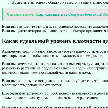
Поместите аглаонему обратно на место и внимательно сле
Читайте также:
Как ухаживать за Седумом (очитком) 
Если вы выполните эти шаги, вы успешно пересадите аглаонему
Если вы будете осторожны, ваше растение быстро приживется 
Каков идеальный уровень влажности д
Аглаонемы предпочитают высокий уровень влажности, чтобы ос
некоторые шаги, чтобы повысить влажность в вашем доме или 
Если вы заметили, что листья начинают выглядеть сухими, это
разместить растение на поддоне с галькой и водой или сгрупп
влажность выше, чем в остальной части вашего дома.
Если вы используете метод лотка с галькой, убедитесь, что ваш
в горшке есть дренажные отверстия.
Еще один фантастический способ повысить влажность в доме и
также принесет пользу вам, а не только вашим растениям.
Каков идеальный температурный диапа