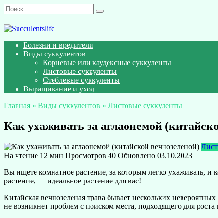
Перейти
Search
к
for:
содержанию
Болезни и вредители
Виды суккулентов
Корневые или каудексные суккуленты
Листовые суккуленты
Стеблевые суккуленты
Выращивание и уход
Главная
»
Виды суккулентов
»
Листовые суккуленты
Как ухаживать за аглаонемой (китайско
Лист
На чтение
12 мин
Просмотров
40
Обновлено
03.10.2023
Вы ищете комнатное растение, за которым легко ухаживать, и к
растение, — идеальное растение для вас!
Китайская вечнозеленая трава бывает нескольких невероятных 
не возникнет проблем с поиском места, подходящего для роста