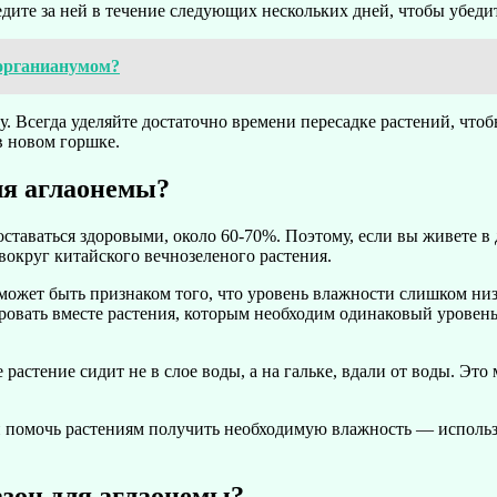
дите за ней в течение следующих нескольких дней, чтобы убедит
Морганианумом?
. Всегда уделяйте достаточно времени пересадке растений, чтоб
в новом горшке.
ля аглаонемы?
таваться здоровыми, около 60-70%. Поэтому, если вы живете в 
вокруг китайского вечнозеленого растения.
 может быть признаком того, что уровень влажности слишком ни
ировать вместе растения, которым необходим одинаковый уровен
е растение сидит не в слое воды, а на гальке, вдали от воды. Эт
 помочь растениям получить необходимую влажность — использо
зон для аглаонемы?