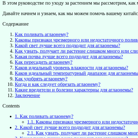
В этом руководстве по уходу за растением мы рассмотрим, как
Давайте начнем и узнаем, как мы можем помочь вашему китайс
Содержание
Как поливать аглаонему?
Каковы признаки чрезмерного или недостаточного полив
Какой свет лучше всего подходит для аглаонемы?
Как узнать, получает ли растение слишком много или сл
Какая почва лучше всего подходит для аглаонемы?
Как пересадить аглаонему?
Каков идеальный уровень влажности для аглаонемы?
Каков идеальный температурный диапазон для аглаонем
Как удобрять аглаонему?
Когда и как следует обрезать аглаонему?
Какие вредители и болезни характерны для аглаонемы?
Заключение
Contents
1.
Как поливать аглаонему?
1.1.
Каковы признаки чрезмерного или недостаточн
2.
Какой свет лучше всего подходит для аглаонемы?
2.1.
Как узнать, получает ли растение слишком мно