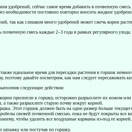
ия удобрений, сейчас самое время добавить в почвенную смесь 
без необходимости постоянно повторно вносить жидкие удобрени
ний, так как слишком много удобрений может сжечь корни растен
ть почвенную смесь каждые 2–3 года в рамках регулярного ухода
о также идеальное время для пересадки растения в горшок немн
у, поэтому давайте посмотрим, как нам следует пересаживать ки
 выполнив следующие действия:
 корни прилипли к горшку, осторожно разрыхлите их ножом или
 а также разрыхлите старую почву вокруг корней.
ршка. Этот горшок должен быть на один размер больше текущего
пробелы свежей почвенной смесью, пока не будут покрыты все к
оанему, чтобы удалить все воздушные карманы из-под ее корне
ю шпажку или постучав по горшку.