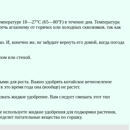
емпературе 18—27°C (65—80°F) в течение дня. Температура
чь аглаонему от горячих или холодных сквозняков, так как
. И, конечно же, не забудьте вернуть его домой, когда погода
ром или стеной.
ми для роста. Важно удобрять китайское вечнозеленое
в это время года она (вообще) не растет.
овать жидкое удобрение. Вам следует смешать этот тип
не используете жидкие удобрения для подкормки растения,
ределит питательные вещества по горшку.