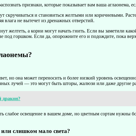
спознать признаки, которые показывает вам ваша аглаонема, есл
нут скручиваться и становиться желтыми или коричневыми. Раст
яя влага не вытечет из дренажных отверстий.
ут желтеть, а корни могут начать гнить. Если вы заметили како
не под горшком. Если да, опорожните его и подождите, пока вер
глаонемы?
вет, но она может переносить и более низкий уровень освещенн
ечных лучей — это могут быть шторы, жалюзи или даже другие р
й дракон?
ть слабое освещение в вашем доме, но цветным сортам нужны бо
о или слишком мало света?