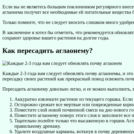
Если вы не являетесь большим поклонником регулярного внесен
аглаонема получит все необходимые ей питательные вещества 
Только помните, что не следует вносить слишком много удобре
В заключение я хотел бы отметить, что рекомендуется обновля
сохранит здоровье вашего растения на долгие годы.
Как пересадить аглаонему?
Каждые 2-3 года вам следует обновлять почву аглаонемы, и эт
пересадку своих растений как прекрасный повод освежить почв
Пересадить аглаонему довольно легко, и ее можно выполнить,
Аккуратно извлеките растение из текущего горшка. Если
Осторожно срежьте все мертвые или поврежденные корни,
Поместите слой новой почвенной смеси на дно нового го
Поместите аглаонему поверх этого слоя и заполните все 
Тщательно полейте только что высаженную в горшок Агл
правильному дренажу.
Удалите воздушные карманы, воткнув в почву деревянну