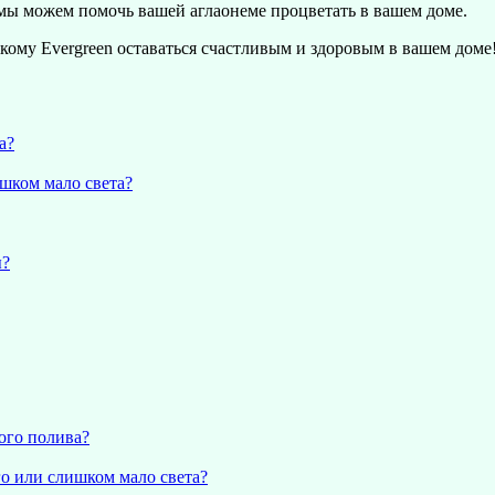
 мы можем помочь вашей аглаонеме процветать в вашем доме.
кому Evergreen оставаться счастливым и здоровым в вашем доме
а?
ишком мало света?
ы?
ого полива?
го или слишком мало света?