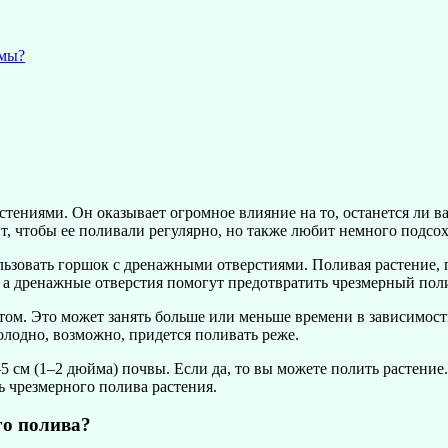
емы?
стениями. Он оказывает огромное влияние на то, останется ли в
ит, чтобы ее поливали регулярно, но также любит немного подс
зовать горшок с дренажными отверстиями. Поливая растение, по
 а дренажные отверстия помогут предотвратить чрезмерный пол
летом. Это может занять больше или меньше времени в зависимос
холодно, возможно, придется поливать реже.
 см (1–2 дюйма) почвы. Если да, то вы можете полить растение. 
ь чрезмерного полива растения.
го полива?