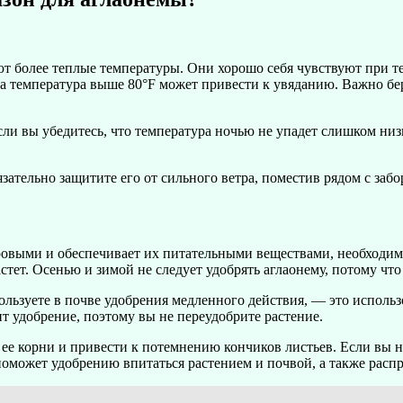
т более теплые температуры. Они хорошо себя чувствуют при т
 температура выше 80°F может привести к увяданию. Важно бере
ли вы убедитесь, что температура ночью не упадет слишком низко
зательно защитите его от сильного ветра, поместив рядом с забо
овыми и обеспечивает их питательными веществами, необходимы
стет. Осенью и зимой не следует удобрять аглаонему, потому что 
ользуете в почве удобрения медленного действия, — это использ
ит удобрение, поэтому вы не переудобрите растение.
ь ее корни и привести к потемнению кончиков листьев. Если вы 
поможет удобрению впитаться растением и почвой, а также расп