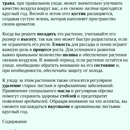
трава
, при правильном уходе, может значительно улучшить
качество воздуха вокруг вас, а ее свежие
листья
пригодятся
круглый год. Весной и летом этот
кустик
расширяется,
создавая густую зелень, которая наполняет пространство
своим ароматом.
Когда вы решите
посадить
это растение, учитывайте его
размер
и
высоту
, так как оно может быстро разрастаться, если
не ограничить его
рост
.
Емкость
для рассады и
почва
играют
важную роль в
процессе
роста. Для успешного развития
важно
правильное
количество
полива
и обеспечение растения
свежим воздухом. В зимний период, если растение остаётся на
улице, необходимо обратить внимание на его
состояние
и,
при необходимости,
обеспечить
защиту от холода.
К уходу за этим растением также относятся регулярное
удаление
старых листьев и
профилактика
заболеваний.
Применение специального
масла
и регулярная
обрезка
помогут сохранить здоровье
стеблей
и предотвратят
появление
вредителей
. Обращая внимание на эти аспекты, вы
сможете наслаждаться
вкусными
и
ароматными
листьями
круглый год.
Содержание