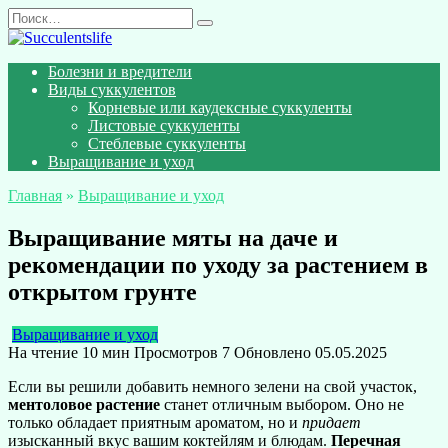
Перейти
Search
к
for:
содержанию
Болезни и вредители
Виды суккулентов
Корневые или каудексные суккуленты
Листовые суккуленты
Стеблевые суккуленты
Выращивание и уход
Главная
»
Выращивание и уход
Выращивание мяты на даче и
рекомендации по уходу за растением в
открытом грунте
Выращивание и уход
На чтение
10 мин
Просмотров
7
Обновлено
05.05.2025
Если вы решили добавить немного зелени на свой участок,
ментоловое растение
станет отличным выбором. Оно не
только обладает приятным ароматом, но и
придает
изысканный вкус вашим коктейлям и блюдам.
Перечная