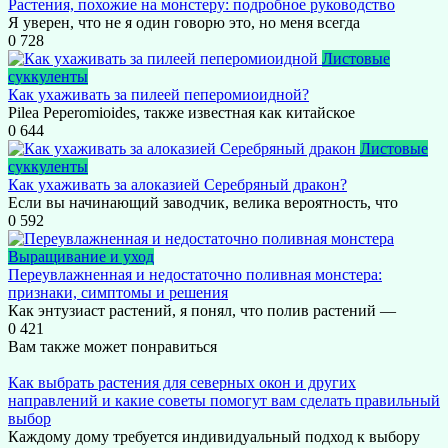
Растения, похожие на монстеру: подробное руководство
Я уверен, что не я один говорю это, но меня всегда
0
728
Листовые
суккуленты
Как ухаживать за пилеей пеперомиоидной?
Pilea Peperomioides, также известная как китайское
0
644
Листовые
суккуленты
Как ухаживать за алоказией Серебряный дракон?
Если вы начинающий заводчик, велика вероятность, что
0
592
Выращивание и уход
Переувлажненная и недостаточно поливная монстера:
признаки, симптомы и решения
Как энтузиаст растений, я понял, что полив растений —
0
421
Вам также может понравиться
Как выбрать растения для северных окон и других
направлений и какие советы помогут вам сделать правильный
выбор
Каждому дому требуется индивидуальный подход к выбору