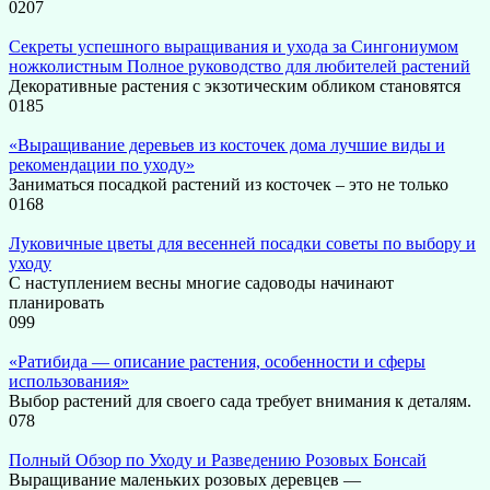
0
207
Секреты успешного выращивания и ухода за Сингониумом
ножколистным Полное руководство для любителей растений
Декоративные растения с экзотическим обликом становятся
0
185
«Выращивание деревьев из косточек дома лучшие виды и
рекомендации по уходу»
Заниматься посадкой растений из косточек – это не только
0
168
Луковичные цветы для весенней посадки советы по выбору и
уходу
С наступлением весны многие садоводы начинают
планировать
0
99
«Ратибида — описание растения, особенности и сферы
использования»
Выбор растений для своего сада требует внимания к деталям.
0
78
Полный Обзор по Уходу и Разведению Розовых Бонсай
Выращивание маленьких розовых деревцев —