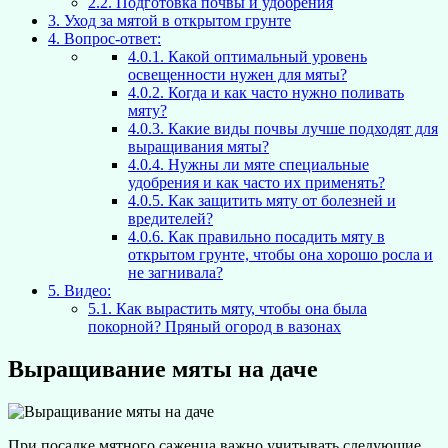
2.2.
Подготовка почвы и удобрения
3.
Уход за мятой в открытом грунте
4.
Вопрос-ответ:
4.0.1.
Какой оптимальный уровень
освещенности нужен для мяты?
4.0.2.
Когда и как часто нужно поливать
мяту?
4.0.3.
Какие виды почвы лучше подходят для
выращивания мяты?
4.0.4.
Нужны ли мяте специальные
удобрения и как часто их применять?
4.0.5.
Как защитить мяту от болезней и
вредителей?
4.0.6.
Как правильно посадить мяту в
открытом грунте, чтобы она хорошо росла и
не загнивала?
5.
Видео:
5.1.
Как вырастить мяту, чтобы она была
покорной? Пряный огород в вазонах
Выращивание мяты на даче
При посадке мятного саженца важно учитывать следующие