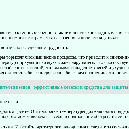
звитие растений, особенно в такие критические стадии, как вег
онечном итоге отражается на качестве и количестве урожая.
 возникают следующие трудности:
уры тормозят биохимические процессы, что приводит к снижени
ператур циркуляция воздуха может нарушаться, что способству
ослаблению растений, что вызывает опадение завязей и ухудшен
ия становятся более подвержены болезням и гниению, что негат
дителей весной - эффективные советы и средства для защиты
щие шаги:
открытом грунте. Оптимальные температуры должны быть поддер
цах это может включать в себя использование обогревателей и
остями. Избегайте чрезмерного наводнения и следите за состоян