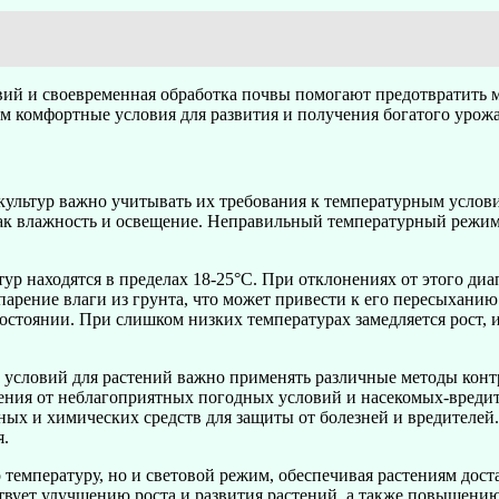
й и своевременная обработка почвы помогают предотвратить мн
ям комфортные условия для развития и получения богатого урожа
культур важно учитывать их требования к температурным услови
 как влажность и освещение. Неправильный температурный реж
р находятся в пределах 18-25°C. При отклонениях от этого диап
рение влаги из грунта, что может привести к его пересыханию.
состоянии. При слишком низких температурах замедляется рост,
условий для растений важно применять различные методы контр
тения от неблагоприятных погодных условий и насекомых-вредит
ых и химических средств для защиты от болезней и вредителей
я.
температуру, но и световой режим, обеспечивая растениям доста
твует улучшению роста и развития растений, а также повышени