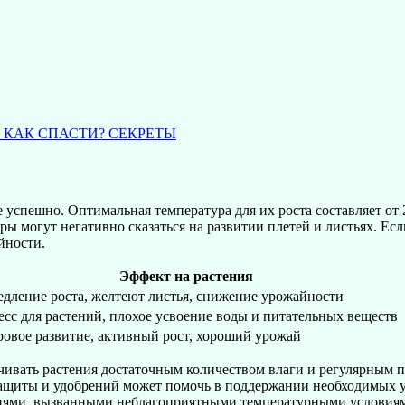
 КАК СПАСТИ? СЕКРЕТЫ
успешно. Оптимальная температура для их роста составляет от 2
ры могут негативно сказаться на развитии плетей и листьях. Ес
йности.
Эффект на растения
едление роста, желтеют листья, снижение урожайности
есс для растений, плохое усвоение воды и питательных веществ
ровое развитие, активный рост, хороший урожай
ечивать растения достаточным количеством влаги и регулярным 
 защиты и удобрений может помочь в поддержании необходимых у
езнями, вызванными неблагоприятными температурными условия