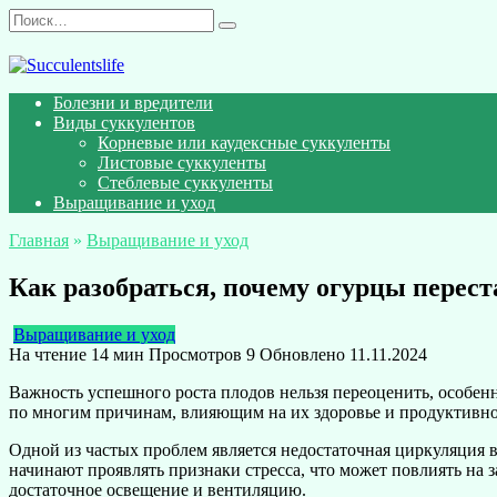
Перейти
Search
к
for:
содержанию
Болезни и вредители
Виды суккулентов
Корневые или каудексные суккуленты
Листовые суккуленты
Стеблевые суккуленты
Выращивание и уход
Главная
»
Выращивание и уход
Как разобраться, почему огурцы переста
Выращивание и уход
На чтение
14 мин
Просмотров
9
Обновлено
11.11.2024
Важность успешного роста плодов нельзя переоценить, особенн
по многим причинам, влияющим на их здоровье и продуктивнос
Одной из частых проблем является недостаточная циркуляция в
начинают проявлять признаки стресса, что может повлиять на з
достаточное освещение и вентиляцию.