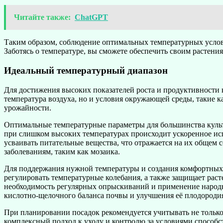
Читайте также:
ChatGPT
Таким образом, соблюдение оптимальных температурных услови
Заботясь о температуре, вы сможете обеспечить своим растени
Идеальный температурный диапазон
Для достижения высоких показателей роста и продуктивности 
температура воздуха, но и условия окружающей среды, такие
урожайности.
Оптимальные температурные параметры для большинства культу
при слишком высоких температурах происходит ускоренное испа
усваивать питательные вещества, что отражается на их общем 
заболеваниям, таким как мозаика.
Для поддержания нужной температуры и создания комфортных 
регулировать температурные колебания, а также защищает рас
необходимость регулярных опрыскиваний и применение народн
кислотно-щелочного баланса почвы и улучшения её плодороди
При планировании посадок рекомендуется учитывать не только 
комплексный подход к уходу и контролю за условиями способс