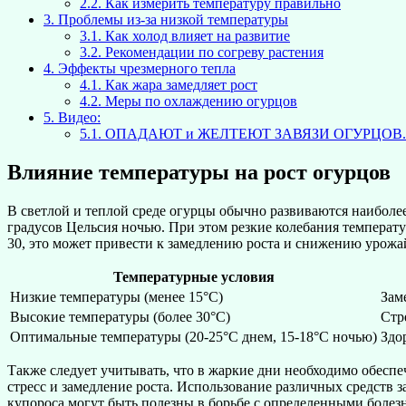
2.2.
Как измерить температуру правильно
3.
Проблемы из-за низкой температуры
3.1.
Как холод влияет на развитие
3.2.
Рекомендации по согреву растения
4.
Эффекты чрезмерного тепла
4.1.
Как жара замедляет рост
4.2.
Меры по охлаждению огурцов
5.
Видео:
5.1.
ОПАДАЮТ и ЖЕЛТЕЮТ ЗАВЯЗИ ОГУРЦОВ.
Влияние температуры на рост огурцов
В светлой и теплой среде огурцы обычно развиваются наиболее 
градусов Цельсия ночью. При этом резкие колебания температу
30, это может привести к замедлению роста и снижению урожа
Температурные условия
Низкие температуры (менее 15°C)
Зам
Высокие температуры (более 30°C)
Стр
Оптимальные температуры (20-25°C днем, 15-18°C ночью)
Здо
Также следует учитывать, что в жаркие дни необходимо обесп
стресс и замедление роста. Использование различных средств
купороса могут быть полезны в борьбе с определенными бол