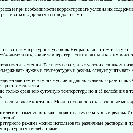
стресса и при необходимости корректировать условия их содерж
м развиваться здоровыми и плодовитыми.
 учитывать температурные условия. Неправильный температурны
еобходимо знать, какие температуры оптимальны и как их можно
тельности растений. Если температурные условия слишком низки
ддерживать нужный температурный режим, следует учитывать н
деленные температурные условия для нормального развития. Обы
 рост замедляется.
е только среднюю суточную температуру, но и её колебания в те
.
 почвы также критично. Можно использовать различные методы,
тические изменения также влияют на температурный режим. Ис
астений.
атурного режима можно использовать различные растворы и пре
емпературными колебаниями.