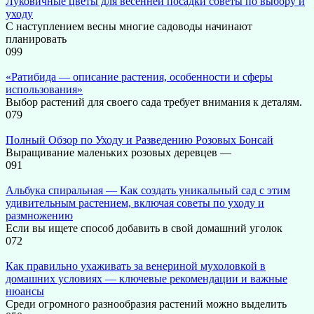
Луковичные цветы для весенней посадки советы по выбору и
уходу
С наступлением весны многие садоводы начинают
планировать
0
99
«Ратибида — описание растения, особенности и сферы
использования»
Выбор растений для своего сада требует внимания к деталям.
0
79
Полный Обзор по Уходу и Разведению Розовых Бонсай
Выращивание маленьких розовых деревцев —
0
91
Альбука спиральная — Как создать уникальный сад с этим
удивительным растением, включая советы по уходу и
размножению
Если вы ищете способ добавить в свой домашний уголок
0
72
Как правильно ухаживать за венериной мухоловкой в
домашних условиях — ключевые рекомендации и важные
нюансы
Среди огромного разнообразия растений можно выделить