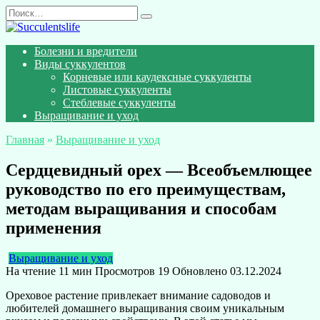
Перейти
Search
к
for:
содержанию
Болезни и вредители
Виды суккулентов
Корневые или каудексные суккуленты
Листовые суккуленты
Стеблевые суккуленты
Выращивание и уход
Главная
»
Выращивание и уход
Сердцевидный орех — Всеобъемлющее
руководство по его преимуществам,
методам выращивания и способам
применения
Выращивание и уход
На чтение
11 мин
Просмотров
19
Обновлено
03.12.2024
Ореховое растение привлекает внимание садоводов и
любителей домашнего выращивания своим уникальным