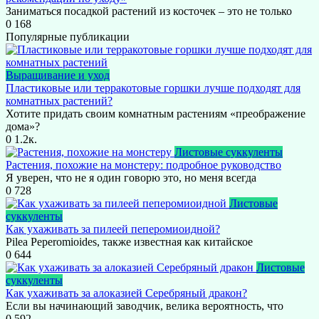
Заниматься посадкой растений из косточек – это не только
0
168
Популярные публикации
Выращивание и уход
Пластиковые или терракотовые горшки лучше подходят для
комнатных растений?
Хотите придать своим комнатным растениям «преображение
дома»?
0
1.2к.
Листовые суккуленты
Растения, похожие на монстеру: подробное руководство
Я уверен, что не я один говорю это, но меня всегда
0
728
Листовые
суккуленты
Как ухаживать за пилеей пеперомиоидной?
Pilea Peperomioides, также известная как китайское
0
644
Листовые
суккуленты
Как ухаживать за алоказией Серебряный дракон?
Если вы начинающий заводчик, велика вероятность, что
0
592