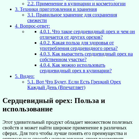
2.2.
Применение в кулинарии и косметологии
3.
Техники приготовления и хранения
3.1.
Правильное хранение для сохранения
свежести
4.
Вопрос-ответ:
4.0.1.
Что такое сердцевидный орех и чем он
отличается от других орехов?
4.0.2.
Какая польза для здоровья от
употребления сердцевидного ореха?
4.0.3.
Как вырастить сердцевидный орех на
собственном участке?
4.0.4.
Как можно использовать
сердцевидный орех в кулинарии?
5.
Видео:
5.1.
Вот Что Будет, Если Есть Грецкий Орех
Каждый День (Впечатляет)
Сердцевидный орех: Польза и
использование
Этот удивительный продукт обладает множеством полезных
свойств и может найти широкое применение в различных
сферах. Для того чтобы лучше понять его преимущества и
оптимальные способы использования, стоит рассмотреть