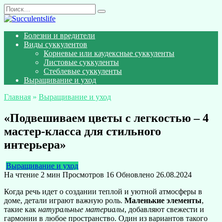
Перейти
Search
к
for:
содержанию
Болезни и вредители
Виды суккулентов
Корневые или каудексные суккуленты
Листовые суккуленты
Стеблевые суккуленты
Выращивание и уход
Главная
»
Выращивание и уход
«Подвешиваем цветы с легкостью – 4
мастер-класса для стильного
интерьера»
Выращивание и уход
На чтение
2 мин
Просмотров
16
Обновлено
26.08.2024
Когда речь идет о создании теплой и уютной атмосферы в
доме, детали играют важную роль.
Маленькие элементы
,
такие как
натуральные материалы
, добавляют свежести и
гармонии в любое пространство. Один из вариантов такого