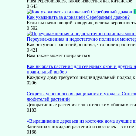
Pilea Peperomioides, также известная как китайское
0
643
Л
Как ухаживать за алоказией Серебряный дракон?
Если вы начинающий заводчик, велика вероятность,
0
592
Переувлажненная и недостаточно поливная монсте
Как энтузиаст растений, я понял, что полив растен
0
421
Вам также может понравиться
Как выбрать растения для северных окон и других 
правильный выбор
Каждому дому требуется индивидуальный подход к
0
206
Секреты успешного выращивания и ухода за Синг
любителей растений
Декоративные растения с экзотическим обликом ст
0
183
«Выращивание деревьев из косточек дома лучшие в
Заниматься посадкой растений из косточек – это не 
0
168