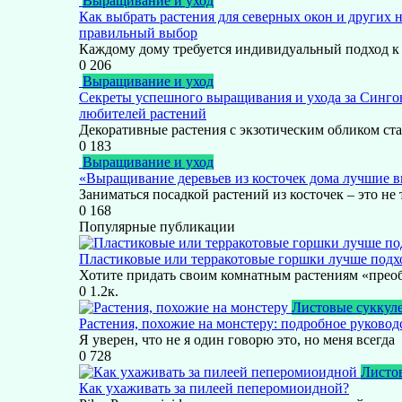
Выращивание и уход
Как выбрать растения для северных окон и других 
правильный выбор
Каждому дому требуется индивидуальный подход к
0
206
Выращивание и уход
Секреты успешного выращивания и ухода за Синг
любителей растений
Декоративные растения с экзотическим обликом ст
0
183
Выращивание и уход
«Выращивание деревьев из косточек дома лучшие в
Заниматься посадкой растений из косточек – это не 
0
168
Популярные публикации
Пластиковые или терракотовые горшки лучше подх
Хотите придать своим комнатным растениям «прео
0
1.2к.
Листовые суккул
Растения, похожие на монстеру: подробное руковод
Я уверен, что не я один говорю это, но меня всегда
0
728
Листо
Как ухаживать за пилеей пеперомиоидной?