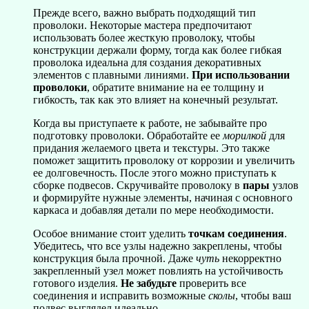
Прежде всего, важно выбрать подходящий тип
проволоки. Некоторые мастера предпочитают
использовать более жесткую проволоку, чтобы
конструкции держали форму, тогда как более гибкая
проволока идеальна для создания декоративных
элементов с плавными линиями.
При использовании
проволоки
, обратите внимание на ее толщину и
гибкость, так как это влияет на конечный результат.
Когда вы приступаете к работе, не забывайте про
подготовку проволоки. Обработайте ее
морилкой
для
придания желаемого цвета и текстуры. Это также
поможет защитить проволоку от коррозии и увеличить
ее долговечность. После этого можно приступать к
сборке подвесов. Скручивайте проволоку в
пары
узлов
и формируйте нужные элементы, начиная с основного
каркаса и добавляя детали по мере необходимости.
Особое внимание стоит уделить
точкам соединения
.
Убедитесь, что все узлы надежно закреплены, чтобы
конструкция была прочной. Даже
чуть
некорректно
закрепленный узел может повлиять на устойчивость
готового изделия.
Не забудьте
проверить все
соединения и исправить возможные
сколы
, чтобы ваш
подвес выглядел идеально.