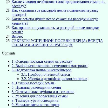
Какие условия необходимы для проращивания семян на
рассаду?
Как ухаживать за рассадой после появления первых
всходов?
Какие семена лучше всего сажать на рассаду и когда
начинать?
Как правильно ухаживать за рассадой после посадки
семян?
Видео:
СЕКРЕТЫ УСПЕШНОЙ ПОСЕВЫ ПЕРЦА: ВСЕГДА
СИЛЬНАЯ И МОЩНАЯ РАССАДА
Contents
1.
Основы посадки семян на рассаду
2.
Выбор качественного семенного материала
3.
Подготовка почвы и контейнеров
3.1.
Подбор почвенной смеси
3.2.
Уборка и дезинфекция контейнеров
4.
Техника посадки семян
5.
Правила размещения семян
6.
Оптимальная глубина и расстояние
7.
Условия для прорастания семян
8.
Температура и освещение
9.
Увлажнение и вентиляция