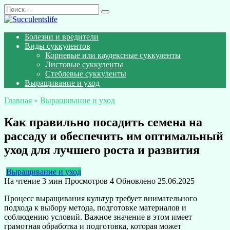
Перейти
Search
к
for:
содержанию
Болезни и вредители
Виды суккулентов
Корневые или каудексные суккуленты
Листовые суккуленты
Стеблевые суккуленты
Выращивание и уход
Главная
»
Выращивание и уход
Как правильно посадить семена на
рассаду и обеспечить им оптимальный
уход для лучшего роста и развития
Выращивание и уход
На чтение
3 мин
Просмотров
4
Обновлено
25.06.2025
Процесс выращивания культур требует внимательного
подхода к выбору метода, подготовке материалов и
соблюдению условий. Важное значение в этом имеет
грамотная обработка и подготовка, которая может