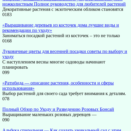
ножколистным Полное руководство для любителей растений
Декоративные растения с экзотическим обликом становятся
0
183
«Выращивание деревьев из косточек дома лучшие виды и
рекомендации по уходу»
Заниматься посадкой растений из косточек – это не только
0
168
Луковичные цветы для весенней посадки советы по выбору и
уходу
С наступлением весны многие садоводы начинают
планировать
0
99
«Ратибида — описание растения, особенности и сферы
использования»
Выбор растений для своего сада требует внимания к деталям.
0
78
Полный Обзор по Уходу и Разведению Розовых Бонсай
Выращивание маленьких розовых деревцев —
0
90
Альбука спиральная — Как создать уникальный сад с этим