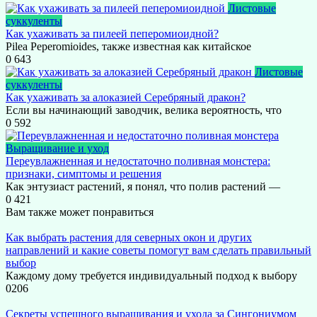
Листовые
суккуленты
Как ухаживать за пилеей пеперомиоидной?
Pilea Peperomioides, также известная как китайское
0
643
Листовые
суккуленты
Как ухаживать за алоказией Серебряный дракон?
Если вы начинающий заводчик, велика вероятность, что
0
592
Выращивание и уход
Переувлажненная и недостаточно поливная монстера:
признаки, симптомы и решения
Как энтузиаст растений, я понял, что полив растений —
0
421
Вам также может понравиться
Как выбрать растения для северных окон и других
направлений и какие советы помогут вам сделать правильный
выбор
Каждому дому требуется индивидуальный подход к выбору
0
206
Секреты успешного выращивания и ухода за Сингониумом