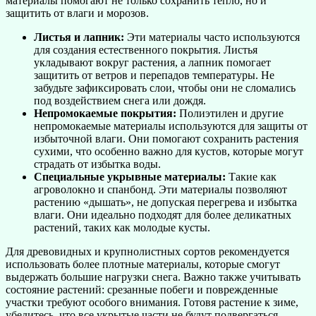
материалы помогают не только сохранить тепло, но и
защитить от влаги и морозов.
Листья и лапник:
Эти материалы часто используются
для создания естественного покрытия. Листья
укладывают вокруг растения, а лапник помогает
защитить от ветров и перепадов температуры. Не
забудьте зафиксировать слои, чтобы они не сломались
под воздействием снега или дождя.
Непромокаемые покрытия:
Полиэтилен и другие
непромокаемые материалы используются для защиты от
избыточной влаги. Они помогают сохранить растения
сухими, что особенно важно для кустов, которые могут
страдать от избытка воды.
Специальные укрывные материалы:
Такие как
агроволокно и спанбонд. Эти материалы позволяют
растению «дышать», не допуская перегрева и избытка
влаги. Они идеально подходят для более деликатных
растений, таких как молодые кусты.
Для древовидных и крупнолистных сортов рекомендуется
использовать более плотные материалы, которые смогут
выдержать большие нагрузки снега. Важно также учитывать
состояние растений: срезанные побеги и поврежденные
участки требуют особого внимания. Готовя растение к зиме,
убедитесь, что все укрытые части не будут подвергаться