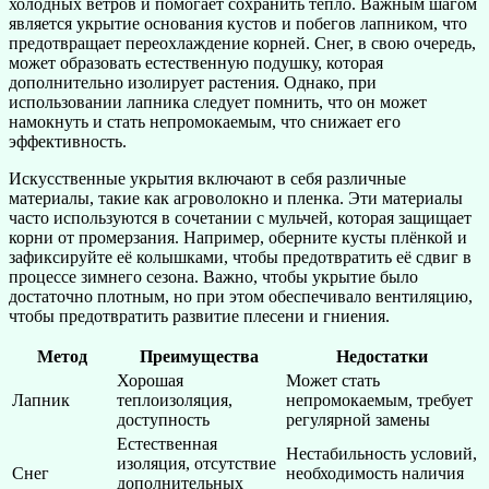
холодных ветров и помогает сохранить тепло. Важным шагом
является укрытие основания кустов и побегов лапником, что
предотвращает переохлаждение корней. Снег, в свою очередь,
может образовать естественную подушку, которая
дополнительно изолирует растения. Однако, при
использовании лапника следует помнить, что он может
намокнуть и стать непромокаемым, что снижает его
эффективность.
Искусственные укрытия включают в себя различные
материалы, такие как агроволокно и пленка. Эти материалы
часто используются в сочетании с мульчей, которая защищает
корни от промерзания. Например, оберните кусты плёнкой и
зафиксируйте её колышками, чтобы предотвратить её сдвиг в
процессе зимнего сезона. Важно, чтобы укрытие было
достаточно плотным, но при этом обеспечивало вентиляцию,
чтобы предотвратить развитие плесени и гниения.
Метод
Преимущества
Недостатки
Хорошая
Может стать
Лапник
теплоизоляция,
непромокаемым, требует
доступность
регулярной замены
Естественная
Нестабильность условий,
изоляция, отсутствие
Снег
необходимость наличия
дополнительных