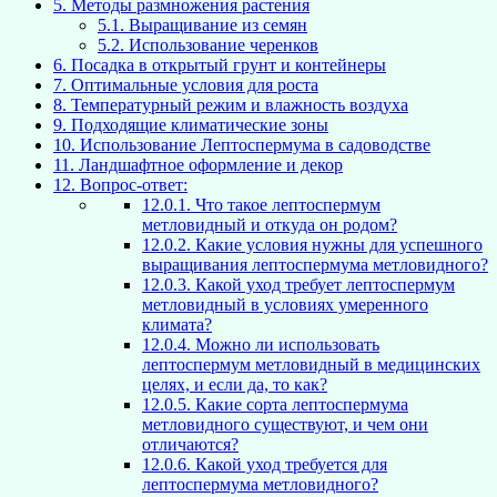
5.
Методы размножения растения
5.1.
Выращивание из семян
5.2.
Использование черенков
6.
Посадка в открытый грунт и контейнеры
7.
Оптимальные условия для роста
8.
Температурный режим и влажность воздуха
9.
Подходящие климатические зоны
10.
Использование Лептоспермума в садоводстве
11.
Ландшафтное оформление и декор
12.
Вопрос-ответ:
12.0.1.
Что такое лептоспермум
метловидный и откуда он родом?
12.0.2.
Какие условия нужны для успешного
выращивания лептоспермума метловидного?
12.0.3.
Какой уход требует лептоспермум
метловидный в условиях умеренного
климата?
12.0.4.
Можно ли использовать
лептоспермум метловидный в медицинских
целях, и если да, то как?
12.0.5.
Какие сорта лептоспермума
метловидного существуют, и чем они
отличаются?
12.0.6.
Какой уход требуется для
лептоспермума метловидного?