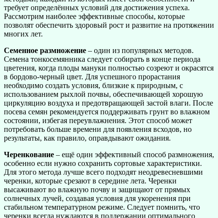
требует определённых условий для достижения успеха.
Рассмотрим наиболее эффективные способы, которые
позволят обеспечить здоровый рост и развитие на протяжении
многих лет.
Семенное размножение
– один из популярных методов.
Семена тонкосемянника следует собирать в конце периода
цветения, когда плоды мануки полностью созреют и окрасятся
в бордово-черный цвет. Для успешного прорастания
необходимо создать условия, близкие к природным, с
использованием рыхлой почвы, обеспечивающей хорошую
циркуляцию воздуха и предотвращающей застой влаги. После
посева семян рекомендуется поддерживать грунт во влажном
состоянии, избегая переувлажнения. Этот способ может
потребовать больше времени для появления всходов, но
результаты, как правило, оправдывают ожидания.
Черенкование
– ещё один эффективный способ размножения,
особенно если нужно сохранить сортовые характеристики.
Для этого метода лучше всего подходят неодревесневшими
черенки, которые срезают в середине лета. Черенки
высаживают во влажную почву и защищают от прямых
солнечных лучей, создавая условия для укоренения при
стабильном температурном режиме. Следует помнить, что
черенки всегда нуждаются в поддержании оптимального