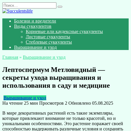
Перейти
Search
к
for:
содержанию
Болезни и вредители
Виды суккулентов
Корневые или каудексные суккуленты
Листовые суккуленты
Стеблевые суккуленты
Выращивание и уход
Главная
»
Выращивание и уход
Лептоспермум Метловидный —
секреты ухода выращивания и
использования в саду и медицине
Выращивание и уход
На чтение
25 мин
Просмотров
2
Обновлено
05.08.2025
В мире декоративных растений есть такие экземпляры,
которые привлекают внимание не только красотой, но и
уникальными особенностями. Это растение поражает своей
способностью выдерживать различные условия и сохранять