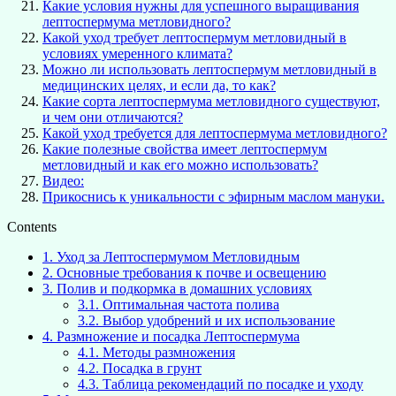
Какие условия нужны для успешного выращивания
лептоспермума метловидного?
Какой уход требует лептоспермум метловидный в
условиях умеренного климата?
Можно ли использовать лептоспермум метловидный в
медицинских целях, и если да, то как?
Какие сорта лептоспермума метловидного существуют,
и чем они отличаются?
Какой уход требуется для лептоспермума метловидного?
Какие полезные свойства имеет лептоспермум
метловидный и как его можно использовать?
Видео:
Прикоснись к уникальности с эфирным маслом мануки.
Contents
1.
Уход за Лептоспермумом Метловидным
2.
Основные требования к почве и освещению
3.
Полив и подкормка в домашних условиях
3.1.
Оптимальная частота полива
3.2.
Выбор удобрений и их использование
4.
Размножение и посадка Лептоспермума
4.1.
Методы размножения
4.2.
Посадка в грунт
4.3.
Таблица рекомендаций по посадке и уходу