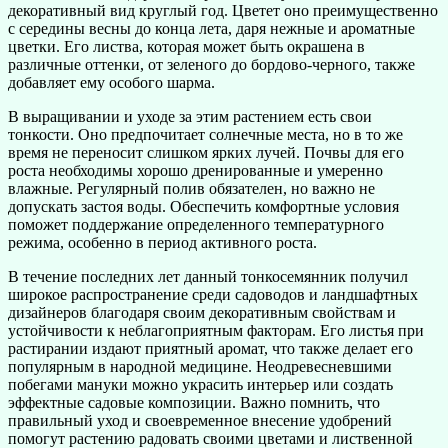
декоративный вид круглый год. Цветет оно преимущественно
с середины весны до конца лета, даря нежные и ароматные
цветки. Его листва, которая может быть окрашена в
различные оттенки, от зеленого до бордово-черного, также
добавляет ему особого шарма.
В выращивании и уходе за этим растением есть свои
тонкости. Оно предпочитает солнечные места, но в то же
время не переносит слишком ярких лучей. Почвы для его
роста необходимы хорошо дренированные и умеренно
влажные. Регулярный полив обязателен, но важно не
допускать застоя воды. Обеспечить комфортные условия
поможет поддержание определенного температурного
режима, особенно в период активного роста.
В течение последних лет данный тонкосемянник получил
широкое распространение среди садоводов и ландшафтных
дизайнеров благодаря своим декоративным свойствам и
устойчивости к неблагоприятным факторам. Его листья при
растирании издают приятный аромат, что также делает его
популярным в народной медицине. Неодревесневшими
побегами мануки можно украсить интерьер или создать
эффектные садовые композиции. Важно помнить, что
правильный уход и своевременное внесение удобрений
помогут растению радовать своими цветами и лиственной