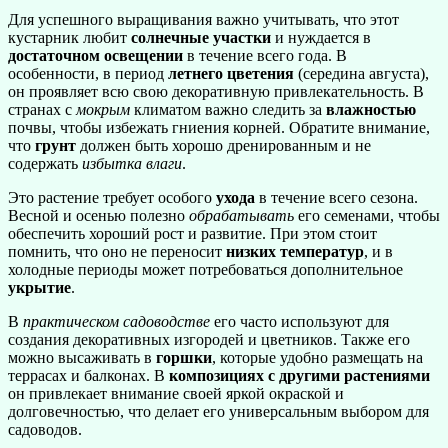
Для успешного выращивания важно учитывать, что этот
кустарник любит
солнечные участки
и нуждается в
достаточном освещении
в течение всего года. В
особенности, в период
летнего цветения
(середина августа),
он проявляет всю свою декоративную привлекательность. В
странах с
мокрым
климатом важно следить за
влажностью
почвы, чтобы избежать гниения корней. Обратите внимание,
что
грунт
должен быть хорошо дренированным и не
содержать
избытка влаги
.
Это растение требует особого
ухода
в течение всего сезона.
Весной и осенью полезно
обрабатывать
его семенами, чтобы
обеспечить хороший рост и развитие. При этом стоит
помнить, что оно не переносит
низких температур
, и в
холодные периоды может потребоваться дополнительное
укрытие
.
В
практическом садоводстве
его часто используют для
создания декоративных изгородей и цветников. Также его
можно высаживать в
горшки
, которые удобно размещать на
террасах и балконах. В
композициях с другими растениями
он привлекает внимание своей яркой окраской и
долговечностью, что делает его универсальным выбором для
садоводов.