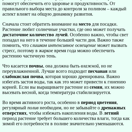
помогут обеспечить его здоровье и продуктивность. От
правильного выбора места до контроля за поливом – каждый
аспект влияет на общую динамику развития.
Сначала стоит обратить внимание на
место
для посадки.
Растение любит солнечные участки, где оно может получать
достаточное количество лучей
. Особенно важно, чтобы свет
попадал на него в течение большей части дня. Важно также
помнить, что
слишком интенсивное освещение
может вызвать
стресс, поэтому в жаркое время года можно обеспечить
растению частичную тень.
Что касается
почвы
, она должна быть
влажной
, но не
переувлажненной. Лучше всего подходит
песчаная
или
слабокислая почва
, которая хорошо дренирована. Важно
избегать застоя воды, так как это может привести к гниению
корней. Если вы выращиваете растение из
семян
, их можно
высевать весной, когда температура стабилизируется.
Во время активного роста, особенно в
период цветения
,
регулярный
полив
необходим, но не забывайте о
дренажных
отверстиях
, чтобы избежать накопления воды. В
летний
период растение требует большего количества влаги, тогда как
зимой его потребности в поливе значительно уменьшаются.