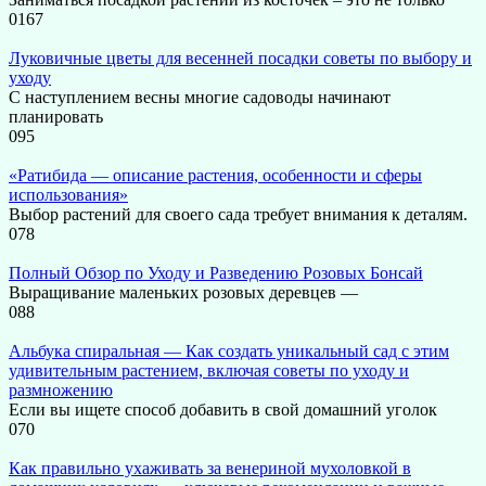
0
167
Луковичные цветы для весенней посадки советы по выбору и
уходу
С наступлением весны многие садоводы начинают
планировать
0
95
«Ратибида — описание растения, особенности и сферы
использования»
Выбор растений для своего сада требует внимания к деталям.
0
78
Полный Обзор по Уходу и Разведению Розовых Бонсай
Выращивание маленьких розовых деревцев —
0
88
Альбука спиральная — Как создать уникальный сад с этим
удивительным растением, включая советы по уходу и
размножению
Если вы ищете способ добавить в свой домашний уголок
0
70
Как правильно ухаживать за венериной мухоловкой в