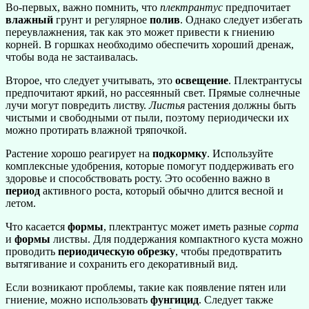
Во-первых, важно помнить, что
плектрантус
предпочитает
влажный
грунт и регулярное
полив
. Однако следует избегать
переувлажнения, так как это может привести к гниению
корней. В горшках необходимо обеспечить хороший дренаж,
чтобы вода не застаивалась.
Второе, что следует учитывать, это
освещение
. Плектрантусы
предпочитают яркий, но рассеянный свет. Прямые солнечные
лучи могут повредить листву.
Листья
растения должны быть
чистыми и свободными от пыли, поэтому периодически их
можно протирать влажной тряпочкой.
Растение хорошо реагирует на
подкормку
. Используйте
комплексные удобрения, которые помогут поддерживать его
здоровье и способствовать росту. Это особенно важно в
период
активного роста, который обычно длится весной и
летом.
Что касается
формы
, плектрантус может иметь разные
сорта
и
формы
листвы. Для поддержания компактного куста можно
проводить
периодическую обрезку
, чтобы предотвратить
вытягивание и сохранить его декоративный вид.
Если возникают проблемы, такие как появление пятен или
гниение, можно использовать
фунгицид
. Следует также