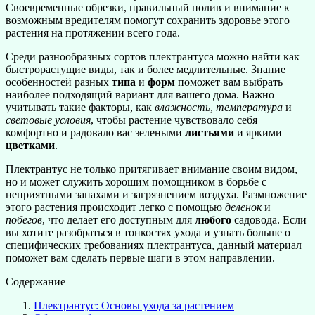
Своевременные обрезки, правильный полив и внимание к
возможным вредителям помогут сохранить здоровье этого
растения на протяжении всего года.
Среди разнообразных сортов плектрантуса можно найти как
быстрорастущие виды, так и более медлительные. Знание
особенностей разных
типа
и
форм
поможет вам выбрать
наиболее подходящий вариант для вашего дома. Важно
учитывать такие факторы, как
влажность
,
температура
и
световые условия
, чтобы растение чувствовало себя
комфортно и радовало вас зелеными
листьями
и яркими
цветками
.
Плектрантус не только притягивает внимание своим видом,
но и может служить хорошим помощником в борьбе с
неприятными запахами и загрязнением воздуха. Размножение
этого растения происходит легко с помощью
деленок
и
побегов
, что делает его доступным для
любого
садовода. Если
вы хотите разобраться в тонкостях ухода и узнать больше о
специфических требованиях плектрантуса, данный материал
поможет вам сделать первые шаги в этом направлении.
Содержание
Плектрантус: Основы ухода за растением