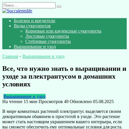
Перейти
Search
к
for:
содержанию
Болезни и вредители
Виды суккулентов
Корневые или каудексные суккуленты
Листовые суккуленты
Стеблевые суккуленты
Выращивание и уход
Главная
»
Выращивание и уход
Все, что нужно знать о выращивании и
уходе за плектрантусом в домашних
условиях
Выращивание и уход
На чтение
15 мин
Просмотров
49
Обновлено
05.08.2025
В мире комнатных растений плектрантус выделяется своим
декоративным обаянием и простотой в уходе. Это растение
может стать настоящим украшением вашего интерьера, если
вы сможете обеспечить ему оптимальные условия для роста.