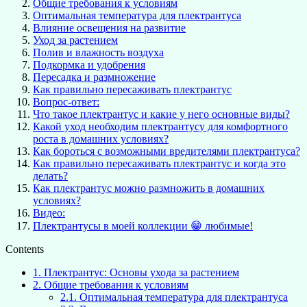
Общие требования к условиям
Оптимальная температура для плектрантуса
Влияние освещения на развитие
Уход за растением
Полив и влажность воздуха
Подкормка и удобрения
Пересадка и размножение
Как правильно пересаживать плектрантус
Вопрос-ответ:
Что такое плектрантус и какие у него основные виды?
Какой уход необходим плектрантусу для комфортного
роста в домашних условиях?
Как бороться с возможными вредителями плектрантуса?
Как правильно пересаживать плектрантус и когда это
делать?
Как плектрантус можно размножить в домашних
условиях?
Видео:
Плектрантусы в моей коллекции 😁 любимые!
Contents
1.
Плектрантус: Основы ухода за растением
2.
Общие требования к условиям
2.1.
Оптимальная температура для плектрантуса