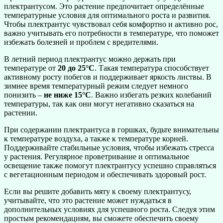
плектрантусом. Это растение предпочитает определённые
температурные условия для оптимального роста и развития.
Чтобы плектрантус чувствовал себя комфортно и активно рос,
важно учитывать его потребности в температуре, что поможет
избежать болезней и проблем с вредителями.
В летний период плектрантус можно держать при
температуре от
20 до 25°C
. Такая температура способствует
активному росту побегов и поддерживает яркость листвы. В
зимнее время температурный режим следует немного
понизить –
не ниже 15°C
. Важно избегать резких колебаний
температуры, так как они могут негативно сказаться на
растении.
При содержании плектрантуса в горшках, будьте внимательны
к температуре воздуха, а также к температуре корней.
Поддерживайте стабильные условия, чтобы избежать стресса
у растения. Регулярное проветривание и оптимальное
освещение также помогут плектрантусу успешно справляться
с вегетационным периодом и обеспечивать здоровый рост.
Если вы решите добавить мяту к своему плектрантусу,
учитывайте, что это растение может нуждаться в
дополнительных условиях для успешного роста. Следуя этим
простым рекомендациям, вы сможете обеспечить своему