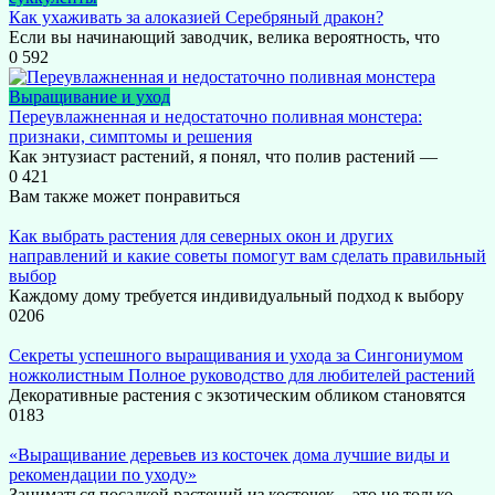
Как ухаживать за алоказией Серебряный дракон?
Если вы начинающий заводчик, велика вероятность, что
0
592
Выращивание и уход
Переувлажненная и недостаточно поливная монстера:
признаки, симптомы и решения
Как энтузиаст растений, я понял, что полив растений —
0
421
Вам также может понравиться
Как выбрать растения для северных окон и других
направлений и какие советы помогут вам сделать правильный
выбор
Каждому дому требуется индивидуальный подход к выбору
0
206
Секреты успешного выращивания и ухода за Сингониумом
ножколистным Полное руководство для любителей растений
Декоративные растения с экзотическим обликом становятся
0
183
«Выращивание деревьев из косточек дома лучшие виды и
рекомендации по уходу»
Заниматься посадкой растений из косточек – это не только