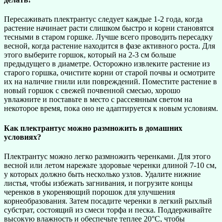
Пересаживать плектрантус следует каждые 1-2 года, когда
растение начинает расти слишком быстро и корни становятся
тесными в старом горшке. Лучше всего проводить пересадку
весной, когда растение находится в фазе активного роста. Для
этого выберите горшок, который на 2-3 см больше
предыдущего в диаметре. Осторожно извлеките растение из
старого горшка, очистите корни от старой почвы и осмотрите
их на наличие гнили или повреждений. Поместите растение в
новый горшок с свежей почвенной смесью, хорошо
увлажните и поставьте в место с рассеянным светом на
некоторое время, пока оно не адаптируется к новым условиям.
Как плектрантус можно размножить в домашних
условиях?
Плектрантус можно легко размножить черенками. Для этого
весной или летом нарежьте здоровые черенки длиной 7-10 см,
у которых должно быть несколько узлов. Удалите нижние
листья, чтобы избежать загнивания, и погрузите концы
черенков в укореняющий порошок для улучшения
корнеобразования. Затем посадите черенки в легкий рыхлый
субстрат, состоящий из смеси торфа и песка. Поддерживайте
высокую влажность и обеспечьте теплее 20°C, чтобы