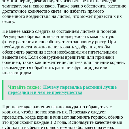
зимний период рекомендуется избегать резких перепадов
температуры и сквозняков. Также важно обеспечить растению
достаточное количество света, но избегать прямого
солнечного воздействия на листья, что может привести к их
ожогу.
Не менее важно следить за состоянием листьев и побегов.
Регулярная обрезка помогает поддерживать компактную
форму растения и способствует его здоровому росту. При
необходимости можно использовать удобрения, чтобы
обеспечить растения всеми необходимыми питательными
веществами. Если обнаружены вредители или признаки
болезней, таких как пожелтение листьев или гниение корней,
рекомендуется обработать растение фунгицидом или
инсектицидом.
Читайте также:
Почему перевалка растений лучше
пересадки и в чем ее преимущества
При пересадке растения важно аккуратно обращаться с
корнями, чтобы не повредить их. Пересадку следует
проводить, когда корни начинают заполнять горшок, обычно
это происходит каждые 1-2 года. Используйте качественный
субстрат и выберите горшок немного большего размера,