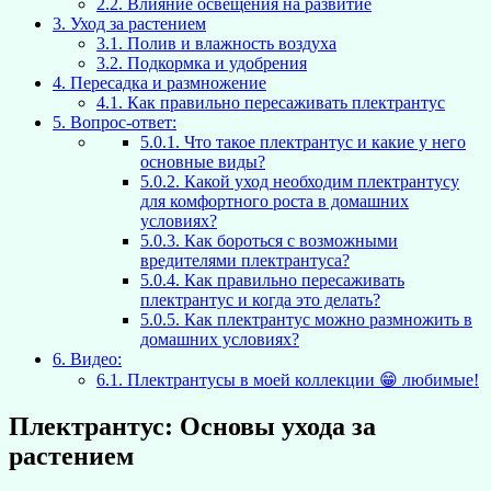
2.2.
Влияние освещения на развитие
3.
Уход за растением
3.1.
Полив и влажность воздуха
3.2.
Подкормка и удобрения
4.
Пересадка и размножение
4.1.
Как правильно пересаживать плектрантус
5.
Вопрос-ответ:
5.0.1.
Что такое плектрантус и какие у него
основные виды?
5.0.2.
Какой уход необходим плектрантусу
для комфортного роста в домашних
условиях?
5.0.3.
Как бороться с возможными
вредителями плектрантуса?
5.0.4.
Как правильно пересаживать
плектрантус и когда это делать?
5.0.5.
Как плектрантус можно размножить в
домашних условиях?
6.
Видео:
6.1.
Плектрантусы в моей коллекции 😁 любимые!
Плектрантус: Основы ухода за
растением