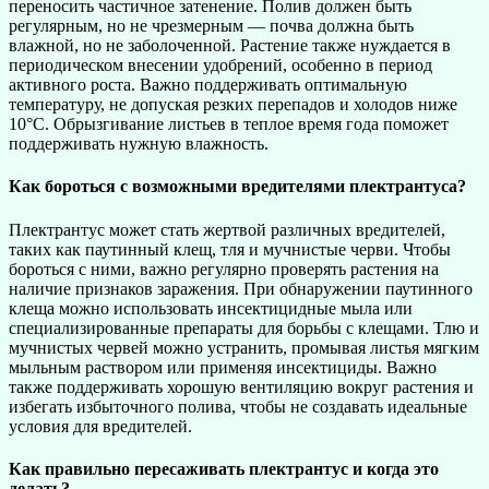
переносить частичное затенение. Полив должен быть
регулярным, но не чрезмерным — почва должна быть
влажной, но не заболоченной. Растение также нуждается в
периодическом внесении удобрений, особенно в период
активного роста. Важно поддерживать оптимальную
температуру, не допуская резких перепадов и холодов ниже
10°C. Обрызгивание листьев в теплое время года поможет
поддерживать нужную влажность.
Как бороться с возможными вредителями плектрантуса?
Плектрантус может стать жертвой различных вредителей,
таких как паутинный клещ, тля и мучнистые черви. Чтобы
бороться с ними, важно регулярно проверять растения на
наличие признаков заражения. При обнаружении паутинного
клеща можно использовать инсектицидные мыла или
специализированные препараты для борьбы с клещами. Тлю и
мучнистых червей можно устранить, промывая листья мягким
мыльным раствором или применяя инсектициды. Важно
также поддерживать хорошую вентиляцию вокруг растения и
избегать избыточного полива, чтобы не создавать идеальные
условия для вредителей.
Как правильно пересаживать плектрантус и когда это
делать?