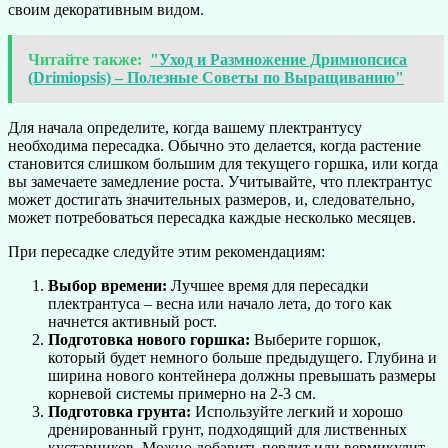
своим декоративным видом.
Читайте также:
"Уход и Размножение Дримиопсиса
(Drimiopsis) – Полезные Советы по Выращиванию"
Для начала определите, когда вашему плектрантусу
необходима пересадка. Обычно это делается, когда растение
становится слишком большим для текущего горшка, или когда
вы замечаете замедление роста. Учитывайте, что плектрантус
может достигать значительных размеров, и, следовательно,
может потребоваться пересадка каждые несколько месяцев.
При пересадке следуйте этим рекомендациям:
Выбор времени:
Лучшее время для пересадки
плектрантуса – весна или начало лета, до того как
начнется активный рост.
Подготовка нового горшка:
Выберите горшок,
который будет немного больше предыдущего. Глубина и
ширина нового контейнера должны превышать размеры
корневой системы примерно на 2-3 см.
Подготовка грунта:
Используйте легкий и хорошо
дренированный грунт, подходящий для лиственных
кустарников. Можно добавить перлит или вермикулит