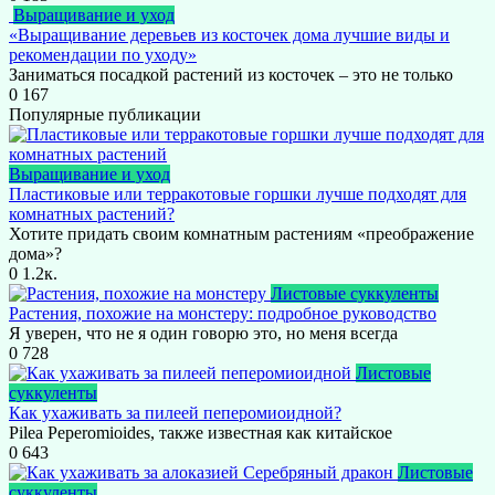
Выращивание и уход
«Выращивание деревьев из косточек дома лучшие виды и
рекомендации по уходу»
Заниматься посадкой растений из косточек – это не только
0
167
Популярные публикации
Выращивание и уход
Пластиковые или терракотовые горшки лучше подходят для
комнатных растений?
Хотите придать своим комнатным растениям «преображение
дома»?
0
1.2к.
Листовые суккуленты
Растения, похожие на монстеру: подробное руководство
Я уверен, что не я один говорю это, но меня всегда
0
728
Листовые
суккуленты
Как ухаживать за пилеей пеперомиоидной?
Pilea Peperomioides, также известная как китайское
0
643
Листовые
суккуленты