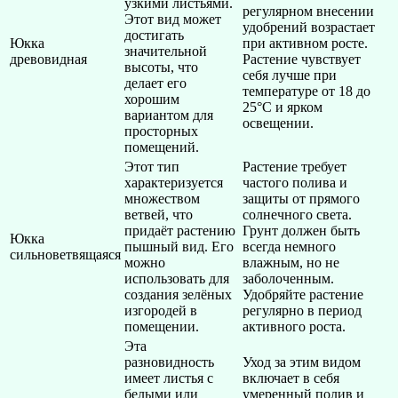
узкими листьями.
регулярном внесении
Этот вид может
удобрений возрастает
достигать
Юкка
при активном росте.
значительной
древовидная
Растение чувствует
высоты, что
себя лучше при
делает его
температуре от 18 до
хорошим
25°C и ярком
вариантом для
освещении.
просторных
помещений.
Этот тип
Растение требует
характеризуется
частого полива и
множеством
защиты от прямого
ветвей, что
солнечного света.
придаёт растению
Грунт должен быть
Юкка
пышный вид. Его
всегда немного
сильноветвящаяся
можно
влажным, но не
использовать для
заболоченным.
создания зелёных
Удобряйте растение
изгородей в
регулярно в период
помещении.
активного роста.
Эта
разновидность
Уход за этим видом
имеет листья с
включает в себя
белыми или
умеренный полив и