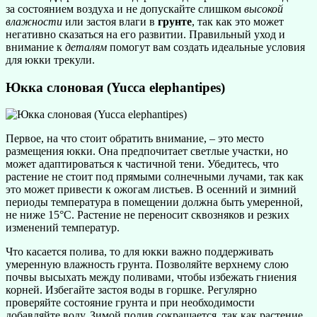
за состоянием воздуха и не допускайте слишком
высокой
влажности
или застоя влаги в
грунте
, так как это может
негативно сказаться на его развитии. Правильный уход и
внимание к
деталям
помогут вам создать идеальные условия
для юкки трекули.
Юкка слоновая (Yucca elephantipes)
Первое, на что стоит обратить внимание, – это место
размещения юкки. Она предпочитает светлые участки, но
может адаптироваться к частичной тени. Убедитесь, что
растение не стоит под прямыми солнечными лучами, так как
это может привести к ожогам листьев. В осенний и зимний
периоды температура в помещении должна быть умеренной,
не ниже 15°C. Растение не переносит сквозняков и резких
изменений температур.
Что касается полива, то для юкки важно поддерживать
умеренную влажность грунта. Позволяйте верхнему слою
почвы высыхать между поливами, чтобы избежать гниения
корней. Избегайте застоя воды в горшке. Регулярно
проверяйте состояние грунта и при необходимости
добавляйте воду. Зимой полив сокращается, так как растение