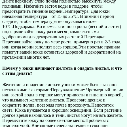
Дайте верхнему слою почвы полностью высохнуть между
поливами. Избегайте застоя воды в поддоне, чтобы
предотвратить гниение корней.Температура: Для юкки
идеальная температура – от 15 до 25°C. В зимний период
следите, чтобы температура не опускалась ниже
10°C.Подкормка: Во время активного роста (весной и летом)
подкармливайте юкку раз в месяц комплексными
удобрениями для декоративных растений.Пересадка:
Пересаживайте юкку по мере роста, примерно раз в 2-3 года,
или когда корни заполнят весь горшок.Эти простые правила
помогут вашей юкке оставаться здоровой и декоративной на
протяжении многих лет.
Почему у юкки начинают желтеть и опадать листья, и что
с этим делать?
Желтение и опадение листьев у юкки может быть вызвано
несколькими факторами:Переувлажнение: Чрезмерный полив
или застой воды в горшке могут привести к гниению корней,
что вызывает желтение листьев. Проверьте дренаж и
сократите полив, позволяя почве просохнуть.Недостаток
света: Юкка нуждается в хорошем освещении. Если растение
долгое время находилось в тени, листья могут начать желтеть.
Переместите юкку на более светлое место.Проблемы с
температурой: Внезапные перепады температуры или