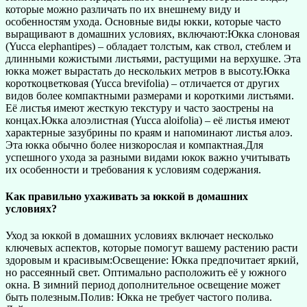
которые можно различать по их внешнему виду и
особенностям ухода. Основные виды юкки, которые часто
выращивают в домашних условиях, включают:Юкка слоновая
(Yucca elephantipes) – обладает толстым, как ствол, стеблем и
длинными кожистыми листьями, растущими на верхушке. Эта
юкка может вырастать до нескольких метров в высоту.Юкка
короткоцветковая (Yucca brevifolia) – отличается от других
видов более компактными размерами и короткими листьями.
Её листья имеют жесткую текстуру и часто заострены на
концах.Юкка алоэлистная (Yucca aloifolia) – её листья имеют
характерные зазубрины по краям и напоминают листья алоэ.
Эта юкка обычно более низкорослая и компактная.Для
успешного ухода за разными видами юкок важно учитывать
их особенности и требования к условиям содержания.
Как правильно ухаживать за юккой в домашних
условиях?
Уход за юккой в домашних условиях включает несколько
ключевых аспектов, которые помогут вашему растению расти
здоровым и красивым:Освещение: Юкка предпочитает яркий,
но рассеянный свет. Оптимально расположить её у южного
окна. В зимний период дополнительное освещение может
быть полезным.Полив: Юкка не требует частого полива.