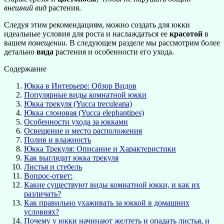
внешний вид
растения.
Следуя этим рекомендациям, можно создать для юкки
идеальные условия для роста и наслаждаться ее
красотой
в
вашем
помещении
. В следующем разделе мы рассмотрим более
детально
вида
растения и особенности его ухода.
Содержание
Юкка в Интерьере: Обзор Видов
Популярные виды комнатной юкки
Юкка трекуля (Yucca treculeana)
Юкка слоновая (Yucca elephantipes)
Особенности ухода за юкками
Освещение и место расположения
Полив и влажность
Юкка Трекуля: Описание и Характеристики
Как выглядит юкка трекуля
Листья и стебель
Вопрос-ответ:
Какие существуют виды комнатной юкки, и как их
различать?
Как правильно ухаживать за юккой в домашних
условиях?
Почему у юкки начинают желтеть и опадать листья, и