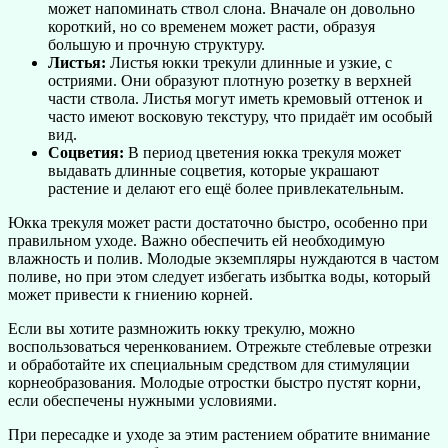
может напоминать ствол слона. Вначале он довольно
короткий, но со временем может расти, образуя
большую и прочную структуру.
Листья:
Листья юкки трекули длинные и узкие, с
остриями. Они образуют плотную розетку в верхней
части ствола. Листья могут иметь кремовый оттенок и
часто имеют восковую текстуру, что придаёт им особый
вид.
Соцветия:
В период цветения юкка трекуля может
выдавать длинные соцветия, которые украшают
растение и делают его ещё более привлекательным.
Юкка трекуля может расти достаточно быстро, особенно при
правильном уходе. Важно обеспечить ей необходимую
влажность и полив. Молодые экземпляры нуждаются в частом
поливе, но при этом следует избегать избытка воды, который
может привести к гниению корней.
Если вы хотите размножить юкку трекулю, можно
воспользоваться черенкованием. Отрежьте стеблевые отрезки
и обработайте их специальным средством для стимуляции
корнеобразования. Молодые отростки быстро пустят корни,
если обеспечены нужными условиями.
При пересадке и уходе за этим растением обратите внимание