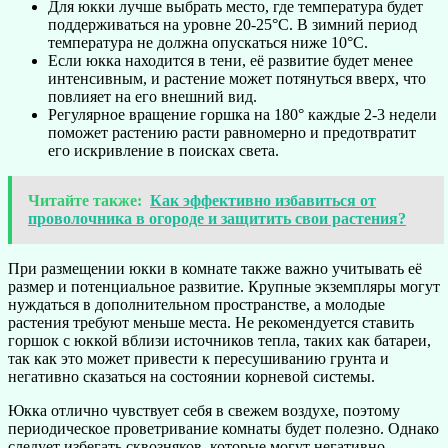
Для юкки лучше выбрать место, где температура будет
поддерживаться на уровне 20-25°C. В зимний период
температура не должна опускаться ниже 10°C.
Если юкка находится в тени, её развитие будет менее
интенсивным, и растение может потянуться вверх, что
повлияет на его внешний вид.
Регулярное вращение горшка на 180° каждые 2-3 недели
поможет растению расти равномерно и предотвратит
его искривление в поисках света.
Читайте также:
Как эффективно избавиться от
проволочника в огороде и защитить свои растения?
При размещении юкки в комнате также важно учитывать её
размер и потенциальное развитие. Крупные экземпляры могут
нуждаться в дополнительном пространстве, а молодые
растения требуют меньше места. Не рекомендуется ставить
горшок с юккой вблизи источников тепла, таких как батареи,
так как это может привести к пересушиванию грунта и
негативно сказаться на состоянии корневой системы.
Юкка отлично чувствует себя в свежем воздухе, поэтому
периодическое проветривание комнаты будет полезно. Однако
следует избегать сквозняков, которые могут негативно