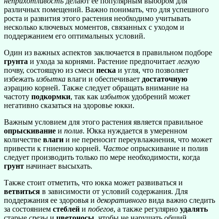
неприхотливость
делают ее популярным выбором для
различных помещений. Важно понимать, что для успешного
роста и развития этого растения необходимо учитывать
несколько ключевых моментов, связанных с уходом и
поддержанием его оптимальных условий.
Один из важных аспектов заключается в правильном подборе
грунта
и ухода за корнями. Растение предпочитает
легкую
почву, состоящую из смеси
песка
и угля, что позволяет
избежать
избытка
влаги и обеспечивает
достаточную
аэрацию корней. Также следует обращать внимание на
частоту
подкормки
, так как
избыток
удобрений может
негативно сказаться на здоровье юкки.
Важным условием для этого растения является правильное
опрыскивание
и
полив
. Юкка нуждается в умеренном
количестве
влаги
и не переносит переувлажнения, что может
привести к гниению корней.
Частое
опрыскивание и полив
следует производить только по мере необходимости, когда
грунт
начинает высыхать.
Также стоит отметить, что юкка может развиваться и
ветвиться
в зависимости от условий содержания. Для
поддержания ее здоровья и
декоративного
вида важно следить
за состоянием
стеблей
и
побегов
, а также регулярно
удалять
старые
срезы
и
цветоносы
, чтобы не нарушать общий