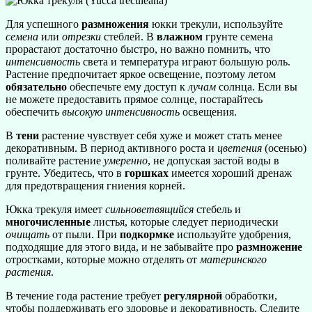
Для успешного
размножения
юкки трекули, используйте
семена
или
отрезки
стеблей. В
влажном
грунте семена
прорастают достаточно быстро, но важно помнить, что
интенсивность
света и температура играют большую роль.
Растение предпочитает яркое освещение, поэтому летом
обязательно
обеспечьте ему доступ к
лучам
солнца. Если вы
не можете предоставить прямое солнце, постарайтесь
обеспечить
высокую интенсивность
освещения.
В
тени
растение чувствует себя хуже и может стать менее
декоративным. В период активного роста и
цветения
(осенью)
поливайте растение
умеренно
, не допуская застой воды в
грунте. Убедитесь, что в
горшках
имеется хороший дренаж
для предотвращения гниения корней.
Юкка трекуля имеет
сильноветвящийся
стебель и
многочисленные
листья, которые следует периодически
очищать
от пыли. При
подкормке
используйте удобрения,
подходящие для этого вида, и не забывайте про
размножение
отростками, которые можно отделять от
материнского
растения
.
В течение года растение требует
регулярной
обработки,
чтобы поддерживать его здоровье и декоративность. Следите