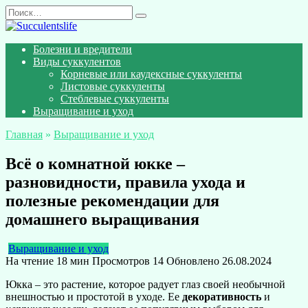
Перейти
Search
к
for:
содержанию
Болезни и вредители
Виды суккулентов
Корневые или каудексные суккуленты
Листовые суккуленты
Стеблевые суккуленты
Выращивание и уход
Главная
»
Выращивание и уход
Всё о комнатной юкке –
разновидности, правила ухода и
полезные рекомендации для
домашнего выращивания
Выращивание и уход
На чтение
18 мин
Просмотров
14
Обновлено
26.08.2024
Юкка – это растение, которое радует глаз своей необычной
внешностью и простотой в уходе. Ее
декоративность
и