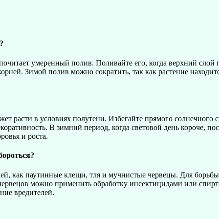
?
почитает умеренный полив. Поливайте его, когда верхний слой 
корней. Зимой полив можно сократить, так как растение находит
ет расти в условиях полутени. Избегайте прямого солнечного с
екоративность. В зимний период, когда световой день короче, п
ровья и роста.
бороться?
й, как паутинные клещи, тля и мучнистые червецы. Для борьб
ервецов можно применить обработку инсектицидами или спирто
ние вредителей.