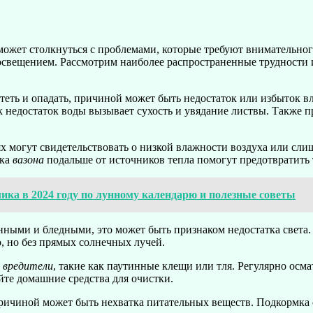
 может столкнуться с проблемами, которые требуют внимательног
свещением. Рассмотрим наиболее распространенные трудности и
теть и опадать, причиной может быть недостаток или избыток в
ак недостаток воды вызывает сухость и увядание листвы. Также 
х могут свидетельствовать о низкой влажности воздуха или сл
вка
вазона
подальше от источников тепла помогут предотвратить
ика в 2024 году по лунному календарю и полезные советы
нными и бледными, это может быть признаком недостатка света
, но без прямых солнечных лучей.
ь
вредители
, такие как паутинные клещи или тля. Регулярно осм
те домашние средства для очистки.
причиной может быть нехватка питательных веществ. Подкормка