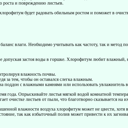
ю роста и повреждению листьев.
хлорофитум будет радовать обильным ростом и поможет в очистк
аланс влаги. Необходимо учитывать как частоту, так и метод п
не допуская застоя воды в горшке. Хлорофитум любит влажный, 
онтролируя влажность почвы.
дя за тем, чтобы он оставался слегка влажным.
на поддон с влажными камнями или использовать увлажнитель во
мя года. Опрыскивайте листья мягкой водой комнатной температ
ает очистке листьев от пыли, что благотворно сказывается на и
ышенной влажности воздуха хлорофитум может не цвести, хотя в 
стояние, так как избыточный полив может привести к их загнив