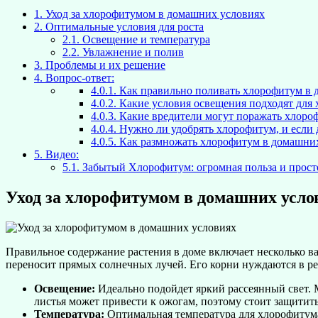
1.
Уход за хлорофитумом в домашних условиях
2.
Оптимальные условия для роста
2.1.
Освещение и температура
2.2.
Увлажнение и полив
3.
Проблемы и их решение
4.
Вопрос-ответ:
4.0.1.
Как правильно поливать хлорофитум в 
4.0.2.
Какие условия освещения подходят для
4.0.3.
Какие вредители могут поражать хлороф
4.0.4.
Нужно ли удобрять хлорофитум, и если д
4.0.5.
Как размножать хлорофитум в домашни
5.
Видео:
5.1.
Забытый Хлорофитум: огромная польза и прост
Уход за хлорофитумом в домашних усло
Правильное содержание растения в доме включает несколько ва
переносит прямых солнечных лучей. Его корни нуждаются в рег
Освещение:
Идеально подойдет яркий рассеянный свет. 
листья может привести к ожогам, поэтому стоит защитить
Температура:
Оптимальная температура для хлорофитума –