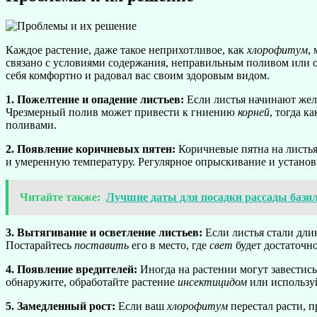
Каждое растение, даже такое неприхотливое, как
хлорофитум
,
связано с условиями содержания, неправильным поливом или о
себя комфортно и радовал вас своим здоровым видом.
1. Пожелтение и опадение листьев:
Если листья начинают жел
Чрезмерный полив может привести к гниению
корней
, тогда к
поливами.
2. Появление коричневых пятен:
Коричневые пятна на листья
и умеренную температуру. Регулярное опрыскивание и устано
Читайте также:
Лучшие даты для посадки рассады базил
3. Вытягивание и осветление листьев:
Если листья стали дли
Постарайтесь
поставить
его в место, где
свет
будет достаточно
4. Появление вредителей:
Иногда на растении могут завестис
обнаружите, обработайте растение
инсектицидом
или используй
5. Замедленный рост:
Если ваш
хлорофитум
перестал расти, 