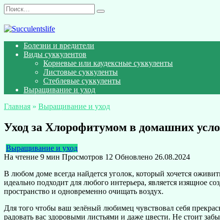
Перейти
Search
к
for:
содержанию
Болезни и вредители
Виды суккулентов
Корневые или каудексные суккуленты
Листовые суккуленты
Стеблевые суккуленты
Выращивание и уход
Главная
»
Выращивание и уход
Уход за Хлорофитумом в домашних усло
Выращивание и уход
На чтение
9 мин
Просмотров
12
Обновлено
26.08.2024
В любом доме всегда найдется уголок, который хочется оживит
идеально подходит для любого интерьера, является изящное с
пространство и одновременно очищать воздух.
Для того чтобы ваш зелёный любимец чувствовал себя прекра
радовать вас здоровыми листьями и даже цвести. Не стоит забы