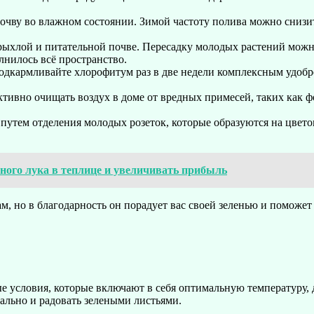
ву во влажном состоянии. Зимой частоту полива можно снизить
 рыхлой и питательной почве. Пересадку молодых растений можн
лнилось всё пространство.
подкармливайте хлорофитум раз в две недели комплексным удоб
ивно очищать воздух в доме от вредных примесей, таких как фо
утем отделения молодых розеток, которые образуются на цвето
ного лука в теплице и увеличивать прибыль
м, но в благодарность он порадует вас своей зеленью и поможет
е условия, которые включают в себя оптимальную температуру, 
еально и радовать зелеными листьями.