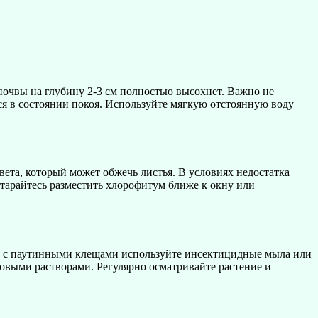
почвы на глубину 2-3 см полностью высохнет. Важно не
ся в состоянии покоя. Используйте мягкую отстоянную воду
вета, который может обжечь листья. В условиях недостатка
остарайтесь разместить хлорофитум ближе к окну или
ы с паутинными клещами используйте инсектицидные мыла или
выми растворами. Регулярно осматривайте растение и