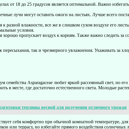
лах от 18 до 25 градусов является оптимальной. Важно избегать
чные лучи могут оставить ожоги на листьях. Лучше всего поста
 к разной влажности, все же в слишком сухом воздухе его лист
мальные условия.
я хорошо пропускает воздух к корням. Также важно следить за с
к пересыхания, так и чрезмерного увлажнения. Ухаживать за хл
 семейства Asparagaceae любит яркий рассеянный свет, но его 
вить в месте, где достаточно естественного света. Молодые раст
дготовки теплицы весной для получения отличного урожая
вует себя комфортно при обычной комнатной температуре, для 
алкон или террасу, но избегайте прямого воздействия солнечных