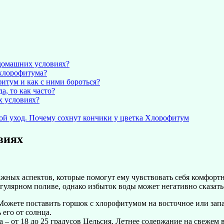
домашних условиях?
 хлорофитума?
итум и как с ними бороться?
а, то как часто?
х условиях?
ой уход. Почему сохнут кончики у цветка Хлорофитум
виях
жных аспектов, которые помогут ему чувствовать себя комфортн
улярном поливе, однако избыток воды может негативно сказатьс
Можете поставить горшок с хлорофитумом на восточное или зап
 его от солнца.
 от 18 до 25 градусов Цельсия. Летнее содержание на свежем во