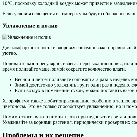
10°C, поскольку холодный воздух может привести к замедлени
Если условия освещения и температуры будут соблюдены, ваш 
Увлажнение и полив
Для комфортного роста и здоровья comosum важен правильный б
уютно.
Поливайте вазон регулярно, избегая пересыхания почвы, но и 
время поливайте чаще, зимой сократите количество влаги.
Весной и летом поливайте comosum 2-3 раза в неделю, к
Зимой достаточно увлажнять грунт один раз в неделю, сле
Если воздух в помещении сухой, можно поставить вазон 
Хлорофитум также любит опрыскивание, особенно в теплое вре
цветоносы. Это не только способствует увлажнению, но и помог
Помимо этого, важно помнить, что при недостатке света и пов
Ухаживайте за корнями растения, периодически проверяя их со
Проблемы и их решение