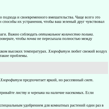
о подхода и своевременного вмешательства. Чаще всего это
 способы их устранения, чтобы ваш зеленый друг чувствовал
лаги. Важно соблюдать
оптимальное количество полива
.
проверьте, чтобы
почва
не пересыхала полностью между
ишком высоких температурах.
Хлорофитум
любит свежий воздух
 такие проблемы.
.
Хлорофитум
предпочитает яркий, но рассеянный
свет
.
атривайте листву и
черешки
на наличие насекомых. Если
 специальным удобрением для комнатных растений один раз в