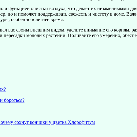
но и функцией очистки воздуха, что делает их незаменимыми дл
рьер, но и поможет поддерживать свежесть и чистоту в доме. Ва
уры, особенно в летнее время.
вал вас своим внешним видом, уделите внимание его корням, ра
и пересадки молодых растений. Поливайте его умеренно, обеспе
ях?
и бороться?
Почему сохнут кончики у цветка Хлорофитум