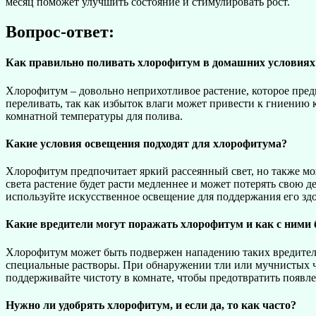
месяц поможет улучшить состояние и стимулировать рост.
Вопрос-ответ:
Как правильно поливать хлорофитум в домашних условиях
Хлорофитум – довольно неприхотливое растение, которое пред
переливать, так как избыток влаги может привести к гниению 
комнатной температуры для полива.
Какие условия освещения подходят для хлорофитума?
Хлорофитум предпочитает яркий рассеянный свет, но также мож
света растение будет расти медленнее и может потерять свою д
используйте искусственное освещение для поддержания его здо
Какие вредители могут поражать хлорофитум и как с ними 
Хлорофитум может быть подвержен нападению таких вредителе
специальные растворы. При обнаружении тли или мучнистых ч
поддерживайте чистоту в комнате, чтобы предотвратить появле
Нужно ли удобрять хлорофитум, и если да, то как часто?