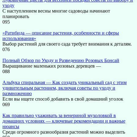
уходу
С наступлением весны многие садоводы начинают
планировать
0
95
«Ратибида — описание растения, особенности и сферы
использования»
Выбор растений для своего сада требует внимания к деталям.
0
76
Полный Обзор по Уходу и Разведению Розовых Бонсай
Выращивание маленьких розовых деревцев —
0
88
Альбука спиральная — Как создать уникальный сад с этим
удивительным растением, включая советы по уходу и
размножению
Если вы ищете способ добавить в свой домашний уголок
0
69
Как правильно ухаживать за венериной мухоловкой в
домашних условиях — ключевые рекомендации и важные
нюансы
Среди огромного разнообразия растений можно выделить