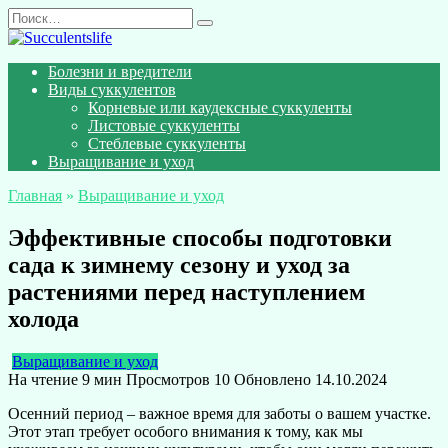
Перейти
Search
к
for:
содержанию
Болезни и вредители
Виды суккулентов
Корневые или каудексные суккуленты
Листовые суккуленты
Стеблевые суккуленты
Выращивание и уход
Главная
»
Выращивание и уход
Эффективные способы подготовки
сада к зимнему сезону и уход за
растениями перед наступлением
холода
Выращивание и уход
На чтение
9 мин
Просмотров
10
Обновлено
14.10.2024
Осенний период – важное время для заботы о вашем участке.
Этот этап требует особого внимания к тому, как мы