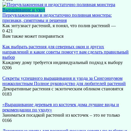
Выращивание и уход
Переувлажненная и недостаточно поливная монстера:
признаки, симптомы и решения
Как энтузиаст растений, я понял, что полив растений —
0
421
Вам также может понравиться
Как выбрать растения для северных окон и других
направлений и какие советы помогут вам сделать правильный
выбор
Каждому дому требуется индивидуальный подход к выбору
0
206
Секреты успешного выращивания и ухода за Сингониумом
ножколистным Полное руководство для любителей растений
Декоративные растения с экзотическим обликом становятся
0
183
«Выращивание деревьев из косточек дома лучшие виды и
рекомендации по уходу»
Заниматься посадкой растений из косточек – это не только
0
166
Луковичные цветы для весенней посадки советы по выбору и