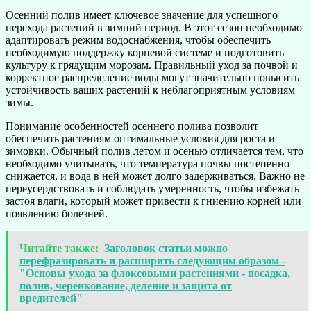
Осенний полив имеет ключевое значение для успешного
перехода растений в зимний период. В этот сезон необходимо
адаптировать режим водоснабжения, чтобы обеспечить
необходимую поддержку корневой системе и подготовить
культуру к грядущим морозам. Правильный уход за почвой и
корректное распределение воды могут значительно повысить
устойчивость ваших растений к неблагоприятным условиям
зимы.
Понимание особенностей осеннего полива позволит
обеспечить растениям оптимальные условия для роста и
зимовки. Обычный полив летом и осенью отличается тем, что
необходимо учитывать, что температура почвы постепенно
снижается, и вода в ней может долго задерживаться. Важно не
переусердствовать и соблюдать умеренность, чтобы избежать
застоя влаги, который может привести к гниению корней или
появлению болезней.
Читайте также:
Заголовок статьи можно
перефразировать и расширить следующим образом -
"Основы ухода за флоксовыми растениями - посадка,
полив, черенкование, деление и защита от
вредителей"