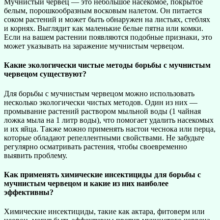
Мучнистый червец — это небольшое насекомое, покрытое
белым, порошкообразным восковым налетом. Он питается
соком растений и может быть обнаружен на листьях, стеблях
и корнях. Выглядит как маленькие белые пятна или комки.
Если на вашем растении появляются подобные признаки, это
может указывать на заражение мучнистым червецом.
Какие экологически чистые методы борьбы с мучнистым
червецом существуют?
Для борьбы с мучнистым червецом можно использовать
несколько экологически чистых методов. Один из них —
промывание растений раствором мыльной воды (1 чайная
ложка мыла на 1 литр воды), что помогает удалить насекомых
и их яйца. Также можно применять настои чеснока или перца,
которые обладают репеллентными свойствами. Не забудьте
регулярно осматривать растения, чтобы своевременно
выявить проблему.
Как применять химические инсектициды для борьбы с
мучнистым червецом и какие из них наиболее
эффективны?
Химические инсектициды, такие как актара, фитоверм или