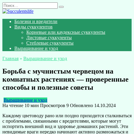
Перейти
Search
к
for:
содержанию
Болезни и вредители
Виды суккулентов
Корневые или каудексные суккуленты
Листовые суккуленты
Стеблевые суккуленты
Выращивание и уход
Главная
»
Выращивание и уход
Борьба с мучнистым червецом на
комнатных растениях — проверенные
способы и полезные советы
Выращивание и уход
На чтение
10 мин
Просмотров
9
Обновлено
14.10.2024
Каждому цветоводу рано или поздно приходится сталкиваться
с проблемами, связанными с вредителями, которые могут
испортить внешний вид и здоровье домашних растений. Эти
невидимые враги нередко начинают активно размножаться и