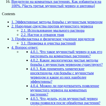
Вредители на комнатных растениях. Как избавиться на
100%. [Часть третья: мучнистый червец и щитовка]
Contents
1.
Эффективные методы борьбы с мучнистым червецом
2.
Народные средства против мучнистого червеца
2.1.
Использование мыльного раствора
2.2.
Настои и отваров трав
3.
Профилактика и физическое удаление вредителя
3.1.
Проверка и очистка растений
4.
Вопрос-ответ:
4.0.1.
Что такое мучнистый червец и как его
распознать на комнатных растениях?
4.0.2.
Какие экологически чистые методы
борьбы с мучнистым червецом существуют?
4.0.3.
Как применять химические
инсектициды для борьбы с мучнистым
червецом и какие из них наиболее
эффективны?
4.0.4.
Можно ли предотвратить появление
мучнистого червеца на комнатных
растениях?
4.0.5.
Что делать, если мучнистый червец
снова появился после обработки растения?