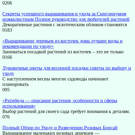
0
206
Секреты успешного выращивания и ухода за Сингониумом
ножколистным Полное руководство для любителей растений
Декоративные растения с экзотическим обликом становятся
0
183
«Выращивание деревьев из косточек дома лучшие виды и
рекомендации по уходу»
Заниматься посадкой растений из косточек – это не только
0
166
Луковичные цветы для весенней посадки советы по выбору и
уходу
С наступлением весны многие садоводы начинают
планировать
0
95
«Ратибида — описание растения, особенности и сферы
использования»
Выбор растений для своего сада требует внимания к деталям.
0
76
Полный Обзор по Уходу и Разведению Розовых Бонсай
Выращивание маленьких розовых деревцев —