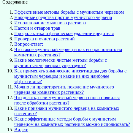
Содержание
Эффективные методы борьбы с мучнистым червецом
Народные средства против мучнистого червеца
Использование мыльного раствора
Настои и отваров трав
Профилактика и физическое удаление вредителя
Проверка и очистка растений
Вопрос-ответ:
Что такое мучнистый червец и как его распознать на
комнатных растениях?
Какие экологически чистые методы борьбы с
мучнистым червецом существуют?
Как применять химические инсектициды для борьбы с
мучнистым червецом и какие из них наиболее
эффективны?
Можно ли предотвратить появление мучнистого
червеца на комнатных растениях?
Что делать, если мучнистый червец снова появился
после обработки растения?
Какие признаки мучнистого червеца на комнатных
растениях?
Какие эффективные методы борьбы с мучнистым
червецом на комнатных растениях можно использовать?
Видео: