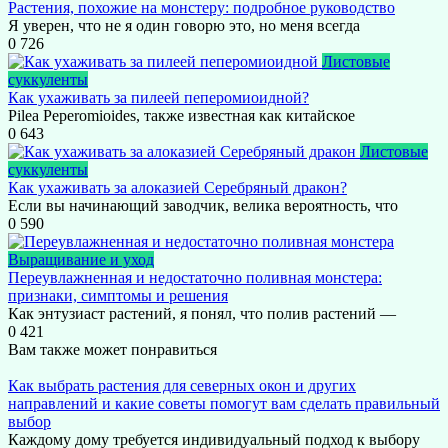
Растения, похожие на монстеру: подробное руководство
Я уверен, что не я один говорю это, но меня всегда
0
726
Листовые
суккуленты
Как ухаживать за пилеей пеперомиоидной?
Pilea Peperomioides, также известная как китайское
0
643
Листовые
суккуленты
Как ухаживать за алоказией Серебряный дракон?
Если вы начинающий заводчик, велика вероятность, что
0
590
Выращивание и уход
Переувлажненная и недостаточно поливная монстера:
признаки, симптомы и решения
Как энтузиаст растений, я понял, что полив растений —
0
421
Вам также может понравиться
Как выбрать растения для северных окон и других
направлений и какие советы помогут вам сделать правильный
выбор
Каждому дому требуется индивидуальный подход к выбору