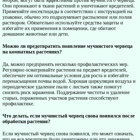
неорон, могут быть эффективны против мучнистого червеца.
Они проникают в ткани растений и уничтожают вредителей.
Применяйте инсектициды в соответствии с инструкцией на
упаковке, обычно это подразумевает распыление или полив
раствором. Обязательно используйте средства защиты и
избегайте их применения в помещении, где обитают
домашние животные или дети.
Можно ли предотвратить появление мучнистого червеца
на комнатных растениях?
Да, можно предпринять несколько профилактических мер.
Регулярно осматривайте растения на предмет вредителей,
обеспечьте им оптимальные условия для роста и избегайте
перенасыщения почвы водой. Хорошая циркуляция воздуха и
периодическое удаление пыли с листьев также помогут
снизить риск заражения. Поддержание чистоты и удаление
старых, пораженных участков растения способствуют
профилактике.
Что делать, если мучнистый червец снова появился после
обработки растения?
Если мучнистый червец снова появился, это может означать,
что не все вредители были уничтожены или что заражение