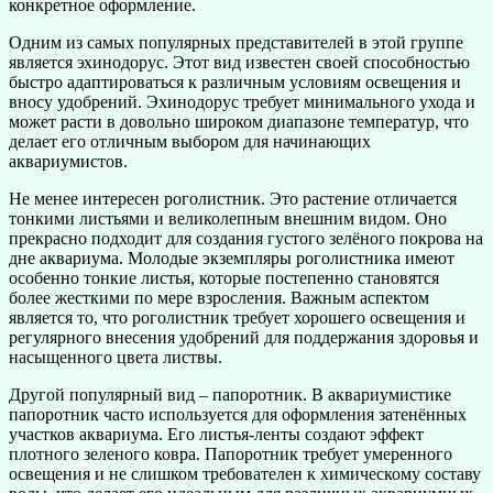
конкретное оформление.
Одним из самых популярных представителей в этой группе
является эхинодорус. Этот вид известен своей способностью
быстро адаптироваться к различным условиям освещения и
вносу удобрений. Эхинодорус требует минимального ухода и
может расти в довольно широком диапазоне температур, что
делает его отличным выбором для начинающих
аквариумистов.
Не менее интересен роголистник. Это растение отличается
тонкими листьями и великолепным внешним видом. Оно
прекрасно подходит для создания густого зелёного покрова на
дне аквариума. Молодые экземпляры роголистника имеют
особенно тонкие листья, которые постепенно становятся
более жесткими по мере взросления. Важным аспектом
является то, что роголистник требует хорошего освещения и
регулярного внесения удобрений для поддержания здоровья и
насыщенного цвета листвы.
Другой популярный вид – папоротник. В аквариумистике
папоротник часто используется для оформления затенённых
участков аквариума. Его листья-ленты создают эффект
плотного зеленого ковра. Папоротник требует умеренного
освещения и не слишком требователен к химическому составу