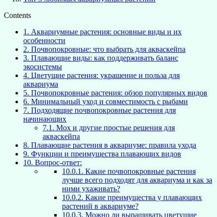
Contents
1.
Аквариумные растения: основные виды и их
особенности
2.
Почвопокровные: что выбрать для акваскейпа
3.
Плавающие виды: как поддерживать баланс
экосистемы
4.
Цветущие растения: украшение и польза для
аквариума
5.
Почвопокровные растения: обзор популярных видов
6.
Минимальный уход и совместимость с рыбами
7.
Подходящие почвопокровные растения для
начинающих
7.1.
Мох и другие простые решения для
акваскейпа
8.
Плавающие растения в аквариуме: правила ухода
9.
Функции и преимущества плавающих видов
10.
Вопрос-ответ:
10.0.1.
Какие почвопокровные растения
лучше всего подходят для аквариума и как за
ними ухаживать?
10.0.2.
Какие преимущества у плавающих
растений в аквариуме?
10.0.3.
Можно ли выращивать цветущие