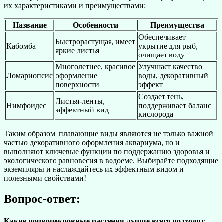
их характеристиками и преимуществами:
Название
Особенности
Преимущества
Обеспечивает
Быстрорастущая, имеет
Кабомба
укрытие для рыб,
яркие листья
очищает воду
Многолетнее, красивое
Улучшает качество
Ломариопсис
оформление
воды, декоративный
поверхности
эффект
Создает тень,
Листья-ленты,
Нимфоидес
поддерживает баланс
эффектный вид
кислорода
Таким образом, плавающие виды являются не только важной
частью декоративного оформления аквариума, но и
выполняют ключевые функции по поддержанию здоровья и
экологического равновесия в водоеме. Выбирайте подходящие
экземпляры и наслаждайтесь их эффектным видом и
полезными свойствами!
Вопрос-ответ:
Какие почвопокровные растения лучше всего подходят