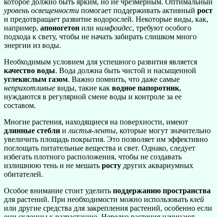
которое должно быть ярким, но не чрезмерным. Оптимальный
уровень освещенности
помогает поддерживать активный
рост
и предотвращает развитие водорослей. Некоторые виды, как,
например,
апоногетон
или
нимфоидес
, требуют особого
подхода к свету, чтобы не начать забирать слишком много
энергии из воды.
Необходимым условием для успешного развития является
качество воды
. Вода должна быть чистой и насыщенной
углекислым газом
. Важно помнить, что даже самые
неприхотливые
виды, такие как
водное папоротник
,
нуждаются в регулярной смене воды и контроле за ее
составом.
Многие растения, находящиеся на поверхности, имеют
длинные стебли
и
листья-ленты
, которые могут значительно
увеличить площадь покрытия. Это позволяет им эффективно
поглощать питательные вещества и свет. Однако, следует
избегать плотного расположения, чтобы не создавать
излишнюю тень и не мешать
росту
других аквариумных
обитателей.
Особое внимание стоит уделить
поддержанию пространства
для растений. При необходимости можно использовать
клей
или другие средства для закрепления растений, особенно если
они склонны к разрастанию. Нередко растения начинают