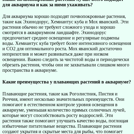
для аквариума и как за ними ухаживать?
Для аквариума хорошо подходят почвопокровные растения,
такие как Эхинодорус, Хемиантус куба и Мох яванский. Эти
растения обычно не требуют сложного ухода и хорошо
смотрятся в аквариумном ландшафте. Эхинодорус
предпочитает среднее освещение и регулярные подмены
воды. Хемиантус куба требует более интенсивного освещения
и СО2 для оптимального роста. Мох яванский достаточно
неприхотлив и может развиваться даже при низком
освещении. Важно следить за чистотой воды и периодически
обрезать растения, чтобы они не захватывали слишком много
пространства в аквариуме.
Какие преимущества у плавающих растений в аквариуме?
Плавающие растения, такие как Роголистник, Пистия и
Риччия, имеют несколько значительных преимуществ. Они
помогают в естественном контроле уровня освещения в
аквариуме, уменьшая количество прямых солнечных лучей,
которые могут способствовать росту водорослей. Эти
растения также помогают улучшать качество воды, поглощая
избыточные питательные вещества. Плавающие растения
создают укрытия и скрытые места для рыбы, что помогает