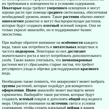
их требования к освещенности и условиям содержания.
Некоторые
виды требуют
умеренного
освещения и могут
хорошо расти при помощи
среднего
светильника, обеспечивая
необходимый уровень
люмен
. Такие
растения
обычно имеют
многолетнее
развитие и могут
быстрорастущие
растения,
которые будут создавать
плотный
зеленый покров. Они не
только украсат акваскейп, но и поддерживают баланс
экосистемы.
При выборе обратите внимание на
особенности
каждого
вида, такие как потребность в
питательных
веществах и
частота
подкормок
. Некоторые из них
достигают
значительного роста и могут потребовать дополнительного
ухода
. Также важно учитывать, что
почвопокровные
растения могут
сбрасывать
старые листья, что требует
регулярного ухода и обрезки для поддержания
красивого
вида.
Необходимо также помнить, что аквариумист может выбрать
группы
растений, которые подойдут для конкретного
оформления
.
Иначе
акваскейп может выглядеть менее
гармонично. Выбирайте такие растения, которые будут
создавать
зеленый
покров и дополнять
общий
вид водного
мира. Обратите внимание на
источник
света и условия
содержания, чтобы создать идеальный
пейзаж
в вашем