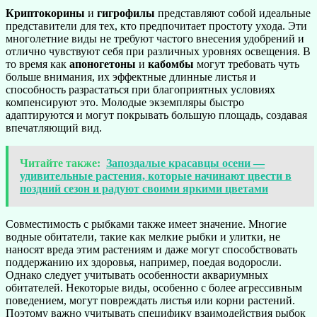
Криптокорины
и
гигрофилы
представляют собой идеальные
представители для тех, кто предпочитает простоту ухода. Эти
многолетние виды не требуют частого внесения удобрений и
отлично чувствуют себя при различных уровнях освещения. В
то время как
апоногетоны
и
кабомбы
могут требовать чуть
больше внимания, их эффектные длинные листья и
способность разрастаться при благоприятных условиях
компенсируют это. Молодые экземпляры быстро
адаптируются и могут покрывать большую площадь, создавая
впечатляющий вид.
Читайте также:
Запоздалые красавцы осени —
удивительные растения, которые начинают цвести в
поздний сезон и радуют своими яркими цветами
Совместимость с рыбками также имеет значение. Многие
водные обитатели, такие как мелкие рыбки и улитки, не
наносят вреда этим растениям и даже могут способствовать
поддержанию их здоровья, например, поедая водоросли.
Однако следует учитывать особенности аквариумных
обитателей. Некоторые виды, особенно с более агрессивным
поведением, могут повреждать листья или корни растений.
Поэтому важно учитывать специфику взаимодействия рыбок