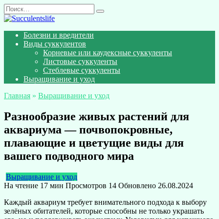
Перейти
Search
к
for:
содержанию
Болезни и вредители
Виды суккулентов
Корневые или каудексные суккуленты
Листовые суккуленты
Стеблевые суккуленты
Выращивание и уход
Главная
»
Выращивание и уход
Разнообразие живых растений для
аквариума — почвопокровные,
плавающие и цветущие виды для
вашего подводного мира
Выращивание и уход
На чтение
17 мин
Просмотров
14
Обновлено
26.08.2024
Каждый аквариум требует внимательного подхода к выбору
зелёных обитателей, которые способны не только украшать