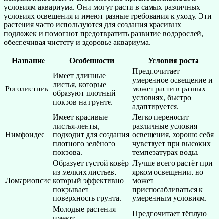
условиям аквариума. Они могут расти в самых различных
условиях освещения и имеют разные требования к уходу. Эти
растения часто используются для создания красивых
подложек и помогают предотвратить развитие водорослей,
обеспечивая чистоту и здоровье аквариума.
Название
Особенности
Условия роста
Предпочитает
Имеет длинные
умеренное освещение и
листья, которые
Роголистник
может расти в разных
образуют плотный
условиях, быстро
покров на грунте.
адаптируется.
Имеет красивые
Легко переносит
листья-ленты,
различные условия
Нимфоидес
подходит для создания
освещения, хорошо себя
плотного зелёного
чувствует при высоких
покрова.
температурах воды.
Образует густой ковёр
Лучше всего растёт при
из мелких листьев,
ярком освещении, но
Ломариопсис
который эффективно
может
покрывает
приспосабливаться к
поверхность грунта.
умеренным условиям.
Молодые растения
Предпочитает тёплую
имеют