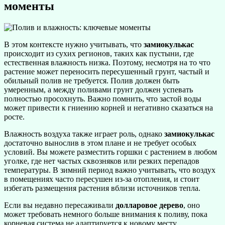
моменты
В этом контексте нужно учитывать, что
замиокулькас
происходит из сухих регионов, таких как пустыни, где
естественная влажность низка. Поэтому, несмотря на то что
растение может переносить пересушенный грунт, частый и
обильный полив не требуется. Полив должен быть
умеренным, а между поливами грунт должен успевать
полностью просохнуть. Важно помнить, что застой воды
может привести к гниению корней и негативно сказаться на
росте.
Влажность воздуха также играет роль, однако
замиокулькас
достаточно вынослив в этом плане и не требует особых
условий. Вы можете разместить горшки с растением в любом
уголке, где нет частых сквозняков или резких перепадов
температуры. В зимний период важно учитывать, что воздух
в помещениях часто пересушен из-за отопления, и стоит
избегать размещения растения вблизи источников тепла.
Если вы недавно пересаживали
долларовое дерево
, оно
может требовать немного больше внимания к поливу, пока
корневая система не адаптируется к новому месту.