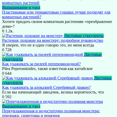
Выращивание и уход
Пластиковые или терракотовые горшки лучше подходят для
комнатных растений?
Хотите придать своим комнатным растениям «преображение
дома»?
0
1.2к.
Листовые суккуленты
Растения, похожие на монстеру: подробное руководство
Я уверен, что не я один говорю это, но меня всегда
0
728
Листовые
суккуленты
Как ухаживать за пилеей пеперомиоидной?
Pilea Peperomioides, также известная как китайское
0
644
Листовые
суккуленты
Как ухаживать за алоказией Серебряный дракон?
Если вы начинающий заводчик, велика вероятность, что
0
592
Выращивание и уход
Переувлажненная и недостаточно поливная монстера:
признаки, симптомы и решения