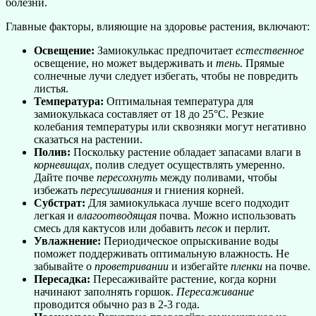
болезни.
Главные факторы, влияющие на здоровье растения, включают:
Освещение:
Замиокулькас предпочитает
естественное
освещение, но может выдерживать и
тень
. Прямые
солнечные лучи следует избегать, чтобы не повредить
листья.
Температура:
Оптимальная температура для
замиокулькаса составляет от 18 до 25°C. Резкие
колебания температуры или сквозняки могут негативно
сказаться на растении.
Полив:
Поскольку растение обладает запасами влаги в
корневищах
, полив следует осуществлять умеренно.
Дайте почве
пересохнуть
между поливами, чтобы
избежать
пересушивания
и гниения корней.
Субстрат:
Для замиокулькаса лучше всего подходит
легкая и
влагоотводящая
почва. Можно использовать
смесь для кактусов или добавить
песок
и перлит.
Увлажнение:
Периодическое опрыскивание воды
поможет поддерживать оптимальную влажность. Не
забывайте о
проветривании
и избегайте
пленки
на почве.
Пересадка:
Пересаживайте растение, когда корни
начинают заполнять горшок.
Пересаживание
проводится обычно раз в 2-3 года.