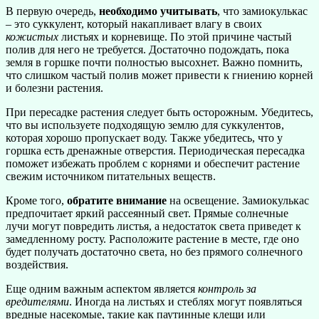
В первую очередь,
необходимо учитывать
, что замиокулькас
– это суккулент, который накапливает влагу в своих
кожистых
листьях и корневище. По этой причине частый
полив для него не требуется. Достаточно подождать, пока
земля в горшке почти полностью высохнет. Важно помнить,
что слишком частый полив может привести к гниению корней
и болезни растения.
При пересадке растения следует быть осторожным. Убедитесь,
что вы используете подходящую землю для суккулентов,
которая хорошо пропускает воду. Также убедитесь, что у
горшка есть дренажные отверстия. Периодическая пересадка
поможет избежать проблем с корнями и обеспечит растение
свежим источником питательных веществ.
Кроме того,
обратите внимание
на освещение. Замиокулькас
предпочитает яркий рассеянный свет. Прямые солнечные
лучи могут повредить листья, а недостаток света приведет к
замедленному росту. Расположите растение в месте, где оно
будет получать достаточно света, но без прямого солнечного
воздействия.
Еще одним важным аспектом является
контроль за
вредителями
. Иногда на листьях и стеблях могут появляться
вредные насекомые, такие как паутинные клещи или