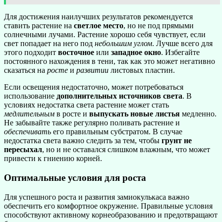
Для достижения наилучших результатов рекомендуется
ставить растение на
светлое место
, но не под прямыми
солнечными лучами. Растение хорошо себя чувствует, если
свет попадает на него под
небольшим углом
. Лучше всего для
этого подходит
восточное
или
западное окно
. Избегайте
постоянного нахождения в тени, так как это может негативно
сказаться на
росте
и
развитии
листовых пластин.
Если освещения недостаточно, может потребоваться
использование
дополнительных источников света
. В
условиях недостатка света растение может стать
медлительным
в росте и
выпускать новые листья
медленно.
Не забывайте также регулярно поливать растение и
обеспечивать
его правильным субстратом. В случае
недостатка света важно следить за тем, чтобы
грунт не
пересыхал
, но и не оставался слишком влажным, что может
привести к гниению корней.
Оптимальные условия для роста
Для успешного роста и развития замиокулькаса важно
обеспечить его комфортное окружение. Правильные условия
способствуют активному корнеобразованию и предотвращают