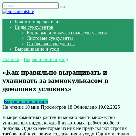
Перейти
Search
к
for:
содержанию
Болезни и вредители
Виды суккулентов
Корневые или каудексные суккуленты
Листовые суккуленты
Стеблевые суккуленты
Выращивание и уход
Главная
»
Выращивание и уход
«Как правильно выращивать и
ухаживать за замиокулькасом в
домашних условиях»
Выращивание и уход
На чтение
10 мин
Просмотров
18
Обновлено
19.02.2025
В мире комнатных растений можно найти множество
уникальных видов, каждый из которых требует особого
подхода. Однако некоторые из них не предъявляют строгих
требований к условиям содержания и уходу. Одним из таких