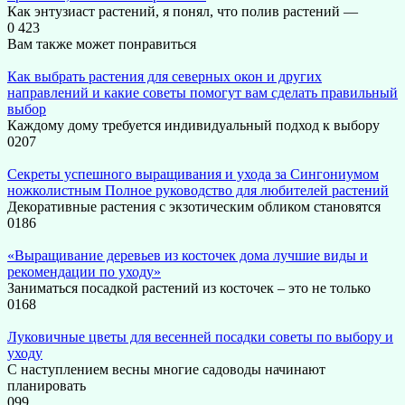
Как энтузиаст растений, я понял, что полив растений —
0
423
Вам также может понравиться
Как выбрать растения для северных окон и других
направлений и какие советы помогут вам сделать правильный
выбор
Каждому дому требуется индивидуальный подход к выбору
0
207
Секреты успешного выращивания и ухода за Сингониумом
ножколистным Полное руководство для любителей растений
Декоративные растения с экзотическим обликом становятся
0
186
«Выращивание деревьев из косточек дома лучшие виды и
рекомендации по уходу»
Заниматься посадкой растений из косточек – это не только
0
168
Луковичные цветы для весенней посадки советы по выбору и
уходу
С наступлением весны многие садоводы начинают
планировать
0
99