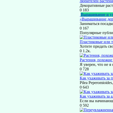
любителей растен
Декоративные раст
0
183
Выращивание и у
«Выращивание дере
Заниматься посадко
0
167
Популярные публ
Пластиковые или т
Хотите придать св
0
1.2к.
Растения, похожие
Я уверен, что не я
0
728
Как ухаживать за 
Pilea Peperomioides
0
643
Как ухаживать за 
Если вы начинающи
0
592