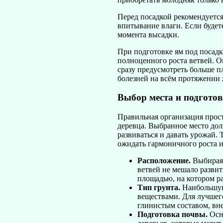
Перед посадкой рекомендуется
впитывание влаги. Если будет
момента высадки.
При подготовке ям под посадк
полноценного роста ветвей. О
сразу предусмотреть больше п
болезней на всём протяжении
Выбор места и подгото
Правильная организация прост
деревца. Выбранное место до
развиваться и давать урожай.
ожидать гармоничного роста и
Расположение.
Выбирая 
ветвей не мешало развит
площадью, на котором ра
Тип грунта.
Наибольшую
веществами. Для лучшего
глинистым составом, вне
Подготовка почвы.
Осно