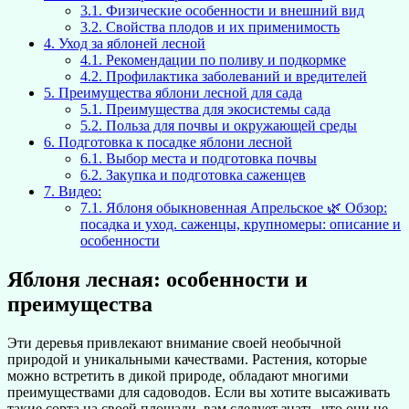
3.1.
Физические особенности и внешний вид
3.2.
Свойства плодов и их применимость
4.
Уход за яблоней лесной
4.1.
Рекомендации по поливу и подкормке
4.2.
Профилактика заболеваний и вредителей
5.
Преимущества яблони лесной для сада
5.1.
Преимущества для экосистемы сада
5.2.
Польза для почвы и окружающей среды
6.
Подготовка к посадке яблони лесной
6.1.
Выбор места и подготовка почвы
6.2.
Закупка и подготовка саженцев
7.
Видео:
7.1.
Яблоня обыкновенная Апрельское 🌿 Обзор:
посадка и уход. саженцы, крупномеры: описание и
особенности
Яблоня лесная: особенности и
преимущества
Эти деревья привлекают внимание своей необычной
природой и уникальными качествами. Растения, которые
можно встретить в дикой природе, обладают многими
преимуществами для садоводов. Если вы хотите высаживать
такие сорта на своей площади, вам следует знать, что они не