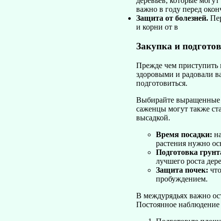
деревьев, которые могут
важно в году перед окон
Защита от болезней.
Пер
и корни от в
Закупка и подгото
Прежде чем приступить 
здоровыми и радовали в
подготовиться.
Выбирайте выращенные р
саженцы могут также ст
высадкой.
Время посадки:
на
растения нужно ос
Подготовка грунт
лучшего роста дере
Защита почек:
что
пробуждением.
В междурядьях важно ост
Постоянное наблюдение 