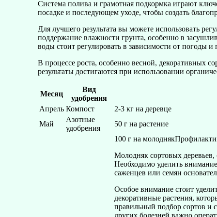
Система полива и грамотная подкормка играют ключ
посадке и последующем уходе, чтобы создать благопр
Для лучшего результата вы можете использовать рег
поддержание влажности грунта, особенно в засушлив
воды стоит регулировать в зависимости от погоды и
В процессе роста, особенно весной, декоративных с
результаты достигаются при использовании органиче
Вид
Месяц
удобрения
Апрель
Компост
2-3 кг на деревце
Азотные
Май
50 г на растение
удобрения
100 г на молодняк
Профилактик
Молодняк сортовых деревьев, 
Необходимо уделить внимание 
саженцев или семян основател
Особое внимание стоит уделит
декоративные растения, котор
правильный подбор сортов и с
других болезней важно опера