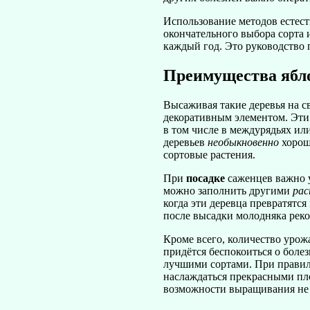
Использование методов естест
окончательного выбора сорта и
каждый год. Это руководство 
Преимущества ябло
Высаживая такие деревья на с
декоративным элементом. Эти 
в том числе в междурядьях ил
деревьев
необыкновенно
хорош
сортовые растения.
При
посадке
саженцев важно у
можно заполнить другими
рас
когда эти деревца превратятся
после высадки молодняка реко
Кроме всего, количество урож
придётся беспокоиться о боле
лучшими сортами. При правиль
наслаждаться прекрасными пло
возможности выращивания не т