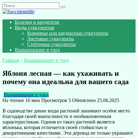
Перейти
Search
к
for:
содержанию
Болезни и вредители
Виды суккулентов
Корневые или каудексные суккуленты
Листовые суккуленты
Стеблевые суккуленты
Выращивание и уход
Главная
»
Выращивание и уход
Яблоня лесная — как ухаживать и
почему она идеальна для вашего сада
Выращивание и уход
На чтение
10 мин
Просмотров
5
Обновлено
25.06.2025
В садоводстве дикие виды растений занимают особое место
благодаря своей выносливости и необыкновенным
характеристикам. Одним из таких растений является
яблонька, которая отличается своей стойкостью и
декоративными качествами. Эти деревца не только украшают