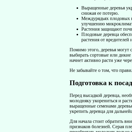
Выращенные деревья укре
снижая ее потерю.
Междурядьях плодовых н
улучшению микроклимата
Растения защищают почву
Плодовые деревца обесп
растения от вредителей 
Помимо этого, деревья могут с
выбирать сортовые или дикие 
начнет активно расти уже чере
Не забывайте о том, что прави
Подготовка к поса
Перед высадкой деревца, необ
молодняку укорениться и раст
выращенные семенами деревья,
укрепить деревца для дальней
Для начала стоит обратить вн
признаков болезней. Серая пле
приобретать молодняк только 