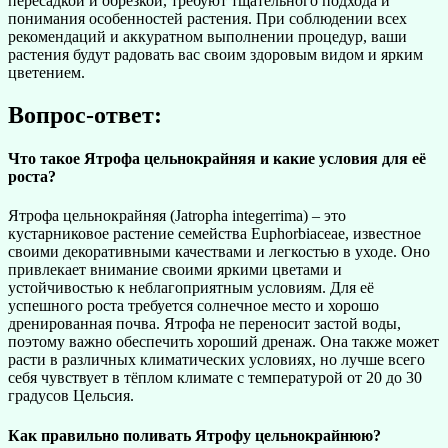
пересадкой и обрезкой, требуют тщательного подхода и
понимания особенностей растения. При соблюдении всех
рекомендаций и аккуратном выполнении процедур, ваши
растения будут радовать вас своим здоровым видом и ярким
цветением.
Вопрос-ответ:
Что такое Ятрофа цельнокрайняя и какие условия для её
роста?
Ятрофа цельнокрайняя (Jatropha integerrima) – это
кустарниковое растение семейства Euphorbiaceae, известное
своими декоративными качествами и легкостью в уходе. Оно
привлекает внимание своими яркими цветами и
устойчивостью к неблагоприятным условиям. Для её
успешного роста требуется солнечное место и хорошо
дренированная почва. Ятрофа не переносит застой воды,
поэтому важно обеспечить хороший дренаж. Она также может
расти в различных климатических условиях, но лучше всего
себя чувствует в тёплом климате с температурой от 20 до 30
градусов Цельсия.
Как правильно поливать Ятрофу цельнокрайнюю?