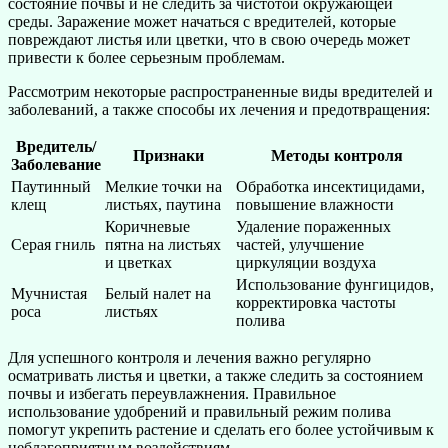
состояние почвы и не следить за чистотой окружающей
среды. Заражение может начаться с вредителей, которые
повреждают листья или цветки, что в свою очередь может
привести к более серьезным проблемам.
Рассмотрим некоторые распространенные виды вредителей и
заболеваний, а также способы их лечения и предотвращения:
Вредитель/
Признаки
Методы контроля
Заболевание
Паутинный
Мелкие точки на
Обработка инсектицидами,
клещ
листьях, паутина
повышение влажности
Коричневые
Удаление пораженных
Серая гниль
пятна на листьях
частей, улучшение
и цветках
циркуляции воздуха
Использование фунгицидов,
Мучнистая
Белый налет на
корректировка частоты
роса
листьях
полива
Для успешного контроля и лечения важно регулярно
осматривать листья и цветки, а также следить за состоянием
почвы и избегать переувлажнения. Правильное
использование удобрений и правильный режим полива
помогут укрепить растение и сделать его более устойчивым к
неблагоприятным воздействиям.