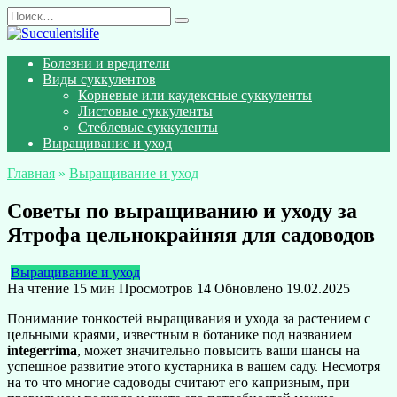
Перейти
Search
к
for:
содержанию
Болезни и вредители
Виды суккулентов
Корневые или каудексные суккуленты
Листовые суккуленты
Стеблевые суккуленты
Выращивание и уход
Главная
»
Выращивание и уход
Советы по выращиванию и уходу за
Ятрофа цельнокрайняя для садоводов
Выращивание и уход
На чтение
15 мин
Просмотров
14
Обновлено
19.02.2025
Понимание тонкостей выращивания и ухода за растением с
цельными краями, известным в ботанике под названием
integerrima
, может значительно повысить ваши шансы на
успешное развитие этого кустарника в вашем саду. Несмотря
на то что многие садоводы считают его капризным, при