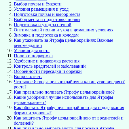
Выбор почвы и ёмкости
Условия размещения и уход
Подготовка почвы и выбор места
Выбор места и подготовка почвы
Подготовка и уход за почвой
Оптимальный полив и уход в домашних условиях
Зимовка и подготовка к холодам
Как ухаживать за Ятрофа цельнокрайняя: Важные
рекомендации
Условия для роста
Полив и подкормка
Удобрение и подкормка растения
Контроль вредителей и заболеваний
Особенности пересадки и обрезки
Вопрос-ответ:
Что такое Ятрофа цельнокрайняя и какие условия для её
роста?
Как правильно поливать Ятрофу цельнокрайнюю?
Какие удобрения лучше использовать для Ятрофы
цельнокрайней?
Как обрезать Ятрофу цельнокрайнюю для поддержания
формы и здоровья?
Как защитить Ятрофу цельнокрайнюю от вредителей и
болезней?
Как правильно выбрать место для посадки Ятрофа