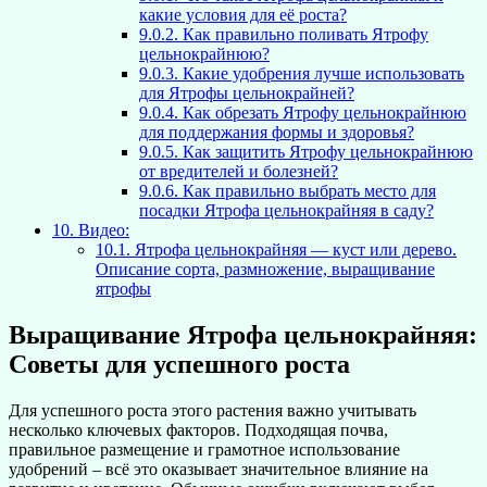
какие условия для её роста?
9.0.2.
Как правильно поливать Ятрофу
цельнокрайнюю?
9.0.3.
Какие удобрения лучше использовать
для Ятрофы цельнокрайней?
9.0.4.
Как обрезать Ятрофу цельнокрайнюю
для поддержания формы и здоровья?
9.0.5.
Как защитить Ятрофу цельнокрайнюю
от вредителей и болезней?
9.0.6.
Как правильно выбрать место для
посадки Ятрофа цельнокрайняя в саду?
10.
Видео:
10.1.
Ятрофа цельнокрайняя — куст или дерево.
Описание сорта, размножение, выращивание
ятрофы
Выращивание Ятрофа цельнокрайняя:
Советы для успешного роста
Для успешного роста этого растения важно учитывать
несколько ключевых факторов. Подходящая почва,
правильное размещение и грамотное использование
удобрений – всё это оказывает значительное влияние на