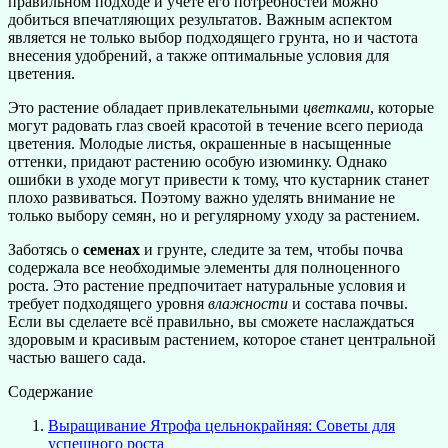
правильном подходе и учете его потребностей можно
добиться впечатляющих результатов. Важным аспектом
является не только выбор подходящего грунта, но и частота
внесения удобрений, а также оптимальные условия для
цветения.
Это растение обладает привлекательными
цветками
, которые
могут радовать глаз своей красотой в течение всего периода
цветения. Молодые листья, окрашенные в насыщенные
оттенки, придают растению особую изюминку. Однако
ошибки в уходе могут привести к тому, что кустарник станет
плохо развиваться. Поэтому важно уделять внимание не
только выбору семян, но и регулярному уходу за растением.
Заботясь о
семенах
и грунте, следите за тем, чтобы почва
содержала все необходимые элементы для полноценного
роста. Это растение предпочитает натуральные условия и
требует подходящего уровня
влажности
и состава почвы.
Если вы сделаете всё правильно, вы сможете наслаждаться
здоровым и красивым растением, которое станет центральной
частью вашего сада.
Содержание
Выращивание Ятрофа цельнокрайняя: Советы для
успешного роста