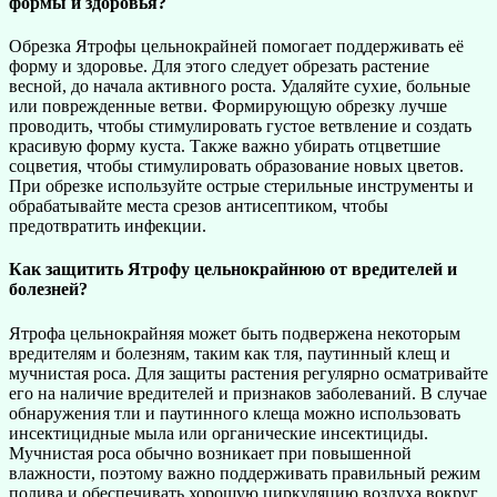
формы и здоровья?
Обрезка Ятрофы цельнокрайней помогает поддерживать её
форму и здоровье. Для этого следует обрезать растение
весной, до начала активного роста. Удаляйте сухие, больные
или поврежденные ветви. Формирующую обрезку лучше
проводить, чтобы стимулировать густое ветвление и создать
красивую форму куста. Также важно убирать отцветшие
соцветия, чтобы стимулировать образование новых цветов.
При обрезке используйте острые стерильные инструменты и
обрабатывайте места срезов антисептиком, чтобы
предотвратить инфекции.
Как защитить Ятрофу цельнокрайнюю от вредителей и
болезней?
Ятрофа цельнокрайняя может быть подвержена некоторым
вредителям и болезням, таким как тля, паутинный клещ и
мучнистая роса. Для защиты растения регулярно осматривайте
его на наличие вредителей и признаков заболеваний. В случае
обнаружения тли и паутинного клеща можно использовать
инсектицидные мыла или органические инсектициды.
Мучнистая роса обычно возникает при повышенной
влажности, поэтому важно поддерживать правильный режим
полива и обеспечивать хорошую циркуляцию воздуха вокруг