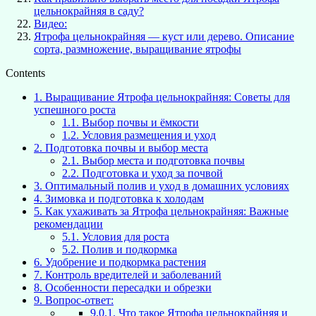
цельнокрайняя в саду?
Видео:
Ятрофа цельнокрайняя — куст или дерево. Описание
сорта, размножение, выращивание ятрофы
Contents
1.
Выращивание Ятрофа цельнокрайняя: Советы для
успешного роста
1.1.
Выбор почвы и ёмкости
1.2.
Условия размещения и уход
2.
Подготовка почвы и выбор места
2.1.
Выбор места и подготовка почвы
2.2.
Подготовка и уход за почвой
3.
Оптимальный полив и уход в домашних условиях
4.
Зимовка и подготовка к холодам
5.
Как ухаживать за Ятрофа цельнокрайняя: Важные
рекомендации
5.1.
Условия для роста
5.2.
Полив и подкормка
6.
Удобрение и подкормка растения
7.
Контроль вредителей и заболеваний
8.
Особенности пересадки и обрезки
9.
Вопрос-ответ:
9.0.1.
Что такое Ятрофа цельнокрайняя и