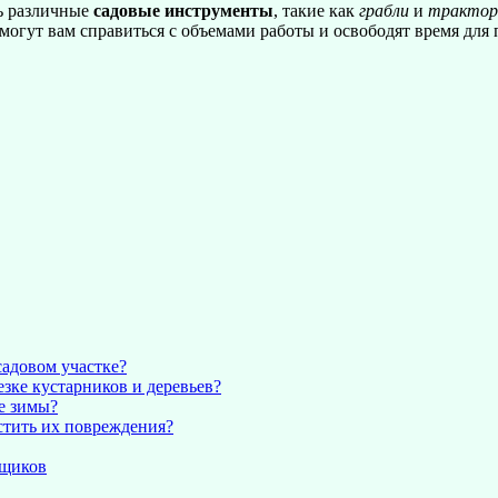
ь различные
садовые инструменты
, такие как
грабли
и
трактор
гут вам справиться с объемами работы и освободят время для пр
садовом участке?
зке кустарников и деревьев?
е зимы?
устить их повреждения?
рщиков