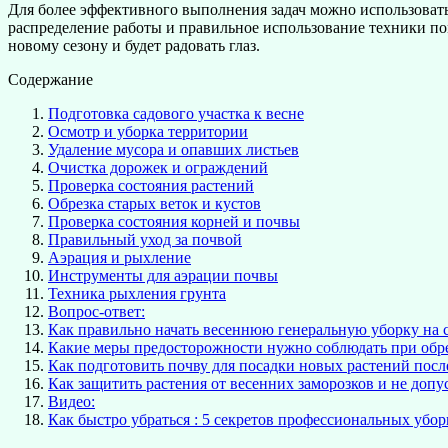
Для более эффективного выполнения задач можно использоват
распределение работы и правильное использование техники помо
новому сезону и будет радовать глаз.
Содержание
Подготовка садового участка к весне
Осмотр и уборка территории
Удаление мусора и опавших листьев
Очистка дорожек и ограждений
Проверка состояния растений
Обрезка старых веток и кустов
Проверка состояния корней и почвы
Правильный уход за почвой
Аэрация и рыхление
Инструменты для аэрации почвы
Техника рыхления грунта
Вопрос-ответ:
Как правильно начать весеннюю генеральную уборку на 
Какие меры предосторожности нужно соблюдать при обре
Как подготовить почву для посадки новых растений посл
Как защитить растения от весенних заморозков и не доп
Видео:
Как быстро убраться : 5 секретов профессиональных убо