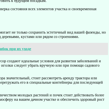
отовить к будущим посадкам.
оверка состояния всех элементов участка и своевременная
омогает не только сохранить эстетичный вид вашей фазенды, но
д деревьями, кустами или рядом со строениями.
бок при их уходе
сор создают идеальные условия для развития заболеваний и
ые иголки следует убрать вручную или при помощи садового
ра значительный, стоит рассмотреть аренду трактора или
перегружать его в специальные контейнеры для последующей
личеством молодых растений и почек стоит действовать более
мосферу на вашем дачном участке и обеспечить здоровый рост