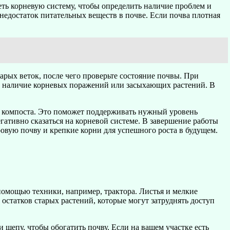
еть корневую систему, чтобы определить наличие проблем и
недостаток питательных веществ в почве. Если почва плотная
арых веток, после чего проверьте состояние почвы. При
а наличие корневых поражений или засыхающих растений. В
и компоста. Это поможет поддерживать нужный уровень
егативно сказаться на корневой системе. В завершение работы
ровую почву и крепкие корни для успешного роста в будущем.
 помощью техники, например, трактора. Листья и мелкие
остатков старых растений, которые могут затруднять доступ
щепу, чтобы обогатить почву. Если на вашем участке есть