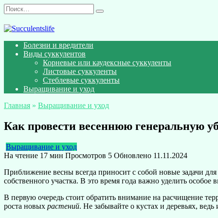
Перейти
Search
к
for:
содержанию
Болезни и вредители
Виды суккулентов
Корневые или каудексные суккуленты
Листовые суккуленты
Стеблевые суккуленты
Выращивание и уход
Главная
»
Выращивание и уход
Как провести весеннюю генеральную убо
Выращивание и уход
На чтение
17 мин
Просмотров
5
Обновлено
11.11.2024
Приближение весны всегда приносит с собой новые задачи для 
собственного участка. В это время года важно уделить особое
В первую очередь стоит обратить внимание на расчищение те
роста новых
растений
. Не забывайте о кустах и деревьях, ведь