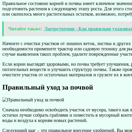
Правильное состояние корней и почвы имеет ключевое значение
подготовить растения к следующему этапу роста. Для этого ст
или скопилось много растительных остатков, возможно, потреб
Читайте также:
Лагерстремия - Как правильно ухаживат
Начните с очистки участков от лишних веток, листвы и других 
необходимости примените трактор или садовую технику для р
случае выявления таких проблем, удалите поврежденные участ
Если корни выглядят здоровыми, но почва требует улучшения,
питательных веществ и улучшить структуру почвы. Также провер
очистите участок от остаточных материалов и грузите их в кон
Правильный уход за почвой
Сначала необходимо освободить участок от мусора, такого как 
остатки лучше собрать граблями и поместить в мусорный конте
воды и воздуха к корням новых растений.
Следующий шаг – это правильное внесение удобрений. Вы может