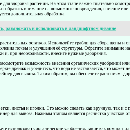
 для здоровья растений. На этом этапе важно тщательно осмотр
оит обратить внимание на возможные повреждения, гниение или 
уется дополнительная обработка.
ь, размножать и использовать в ландшафтном дизайне
растительных остатков. Используйте грабли для сбора щепы и ст
ыхления почвы и улучшения её структуры. Обратите внимание н
ки и, при необходимости, внесите нужные удобрения.
 рассмотрите возможность внесения органических удобрений ил
ьте дренаж и убедитесь, что вода не застаивается, что может н
тейнер для вывоза. Таким образом, вы обеспечите растениям здо
ветки, листья и иголки. Это можно сделать как вручную, так и с
йнер для вывоза. Важным этапом является расчистка участков от 
е использовать органические удобрения, такие как компост или 