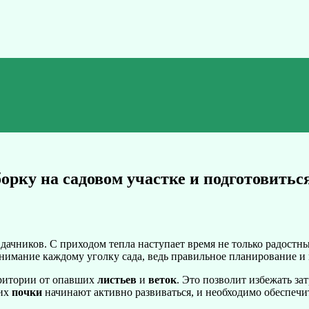
рку на садовом участке и подготовиться
дачников. С приходом тепла наступает время не только радостн
 внимание каждому уголку сада, ведь правильное планирование и 
рритории от опавших
листьев
и
веток
. Это позволит избежать з
 их
почки
начинают активно развиваться, и необходимо обеспечит