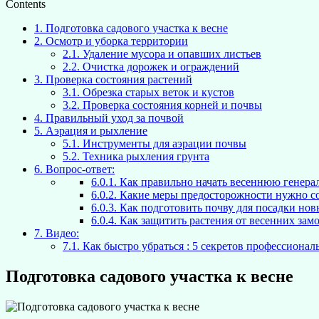
Contents
1.
Подготовка садового участка к весне
2.
Осмотр и уборка территории
2.1.
Удаление мусора и опавших листьев
2.2.
Очистка дорожек и ограждений
3.
Проверка состояния растений
3.1.
Обрезка старых веток и кустов
3.2.
Проверка состояния корней и почвы
4.
Правильный уход за почвой
5.
Аэрация и рыхление
5.1.
Инструменты для аэрации почвы
5.2.
Техника рыхления грунта
6.
Вопрос-ответ:
6.0.1.
Как правильно начать весеннюю генерал
6.0.2.
Какие меры предосторожности нужно соб
6.0.3.
Как подготовить почву для посадки нов
6.0.4.
Как защитить растения от весенних замо
7.
Видео:
7.1.
Как быстро убраться : 5 секретов профессиона
Подготовка садового участка к весне