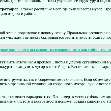
естах, где это необходимо, чтобы улучшить ее структуру и подг
тротуаров
, а также
расчистке
мест, где скапливается мусор. Пр
 для отдыха и работы.
вой этап в подготовке к новому сезону. Правильная расчистка п
м участкам, где может скапливаться растительность, будь то по
рые чаще всего вызывают разочарование и как избежать оши
гут быть источником проблем. Листья и другой органический му
 аккуратно загрузить мусор в контейнеры. Ветхие листья и стар
 инструменты, так и современные технологии. Если объем мусо
ить о правильной утилизации собранного мусора: лучше всего 
асчистке может варьироваться. Например, в местах с большим ко
имание к чистоте и аккуратности поможет создать радостную ат