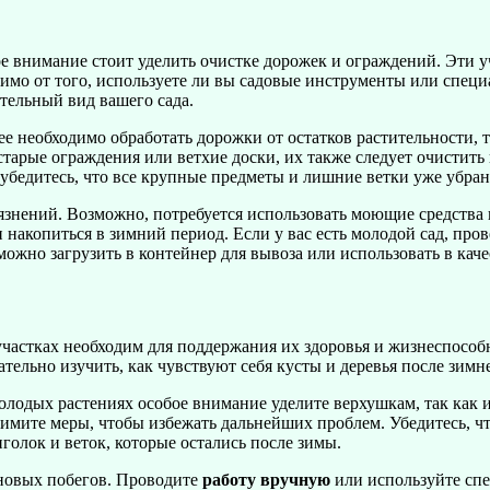
ое внимание стоит уделить очистке дорожек и ограждений. Эти у
исимо от того, используете ли вы садовые инструменты или спе
тельный вид вашего сада.
е необходимо обработать дорожки от остатков растительности, т
старые ограждения или ветхие доски, их также следует очистить
 убедитесь, что все крупные предметы и лишние ветки уже убран
язнений. Возможно, потребуется использовать моющие средства 
 накопиться в зимний период. Если у вас есть молодой сад, пров
можно загрузить в контейнер для вывоза или использовать в кач
частках необходим для поддержания их здоровья и жизнеспособ
ательно изучить, как чувствуют себя кусты и деревья после зимн
олодых растениях особое внимание уделите верхушкам, так как и
имите меры, чтобы избежать дальнейших проблем. Убедитесь, что
голок и веток, которые остались после зимы.
у новых побегов. Проводите
работу вручную
или используйте спе