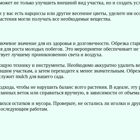
может не только улучшить внешний вид участка, но и создать ус
 у вас есть нарциссы или другие весенние цветы, уделите им о
астения могли получать все необходимые вещества.
чевое значение для их здоровья и долговечности. Обрезка стар
ия для роста молодых побегов. Это мероприятие обеспечивает не
твует лучшему проникновению света и воздуха.
ующую технику и инструменты. Необходимо аккуратно удалить в
вшим участкам, а затем переходите к менее значительным. Обре
служит mulch для вашего сада.
дхода, чтобы не нарушить баланс всего растения. В идеале, эту 
резанных веток или справиться вручную, в зависимости от объем
ихся остатков и мусора. Проверьте, не остались ли иголки и др
 последующим работам.