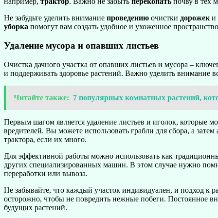
например,
трактор
. Важно не забыть
перекопать
почву в тех м
Не забудьте уделить внимание
проведению
очистки
дорожек
и
уборка
помогут вам создать удобное и ухоженное пространство
Удаление мусора и опавших листьев
Очистка дачного участка от опавших листьев и мусора – ключе
и поддерживать здоровье растений. Важно уделить внимание все
Читайте также:
7 популярных комнатных растений, кото
Первым шагом является удаление листьев и иголок, которые мо
вредителей. Вы можете использовать грабли для сбора, а затем
трактора, если их много.
Для эффективной работы можно использовать как традиционные
других специализированных машин. В этом случае нужно помн
переработки или вывоза.
Не забывайте, что каждый участок индивидуален, и подход к р
осторожно, чтобы не повредить нежные побеги. Постоянное вн
будущих растений.