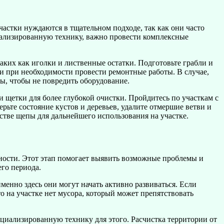
частки нуждаются в тщательном подходе, так как они часто
циализированную технику, важно провести комплексные
аких как иголки и лиственные остатки. Подготовьте грабли и
 и при необходимости провести ремонтные работы. В случае,
ы, чтобы не повредить оборудование.
и щетки для более глубокой очистки. Пройдитесь по участкам с
ерьте состояние кустов и деревьев, удалите отмершие ветви и
естве щепы для дальнейшего использования на участке.
ности. Этот этап помогает выявить возможные проблемы и
его периода.
менно здесь они могут начать активно развиваться. Если
 на участке нет мусора, который может препятствовать
циализированную технику для этого. Расчистка территории от