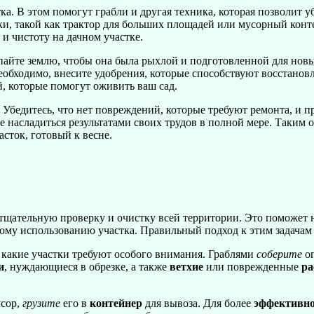
а. В этом помогут грабли и другая техника, которая позволит уб
ки, такой как трактор для больших площадей или мусорный конте
и чистоту на дачном участке.
айте землю, чтобы она была рыхлой и подготовленной для новых
необходимо, внесите удобрения, которые способствуют восстано
, которые помогут оживить ваш сад.
 Убедитесь, что нет повреждений, которые требуют ремонта, и 
те насладиться результатами своих трудов в полной мере. Таким
сток, готовый к весне.
 тщательную проверку и очистку всей территории. Это поможет н
ому использованию участка. Правильный подход к этим задачам
 какие участки требуют особого внимания. Граблями
соберите
о
и
, нуждающиеся в обрезке, а также
ветхие
или поврежденные
ра
сор,
грузите
его в
контейнер
для вывоза. Для более
эффективн