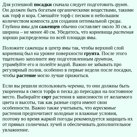
Для успешной
посадки
сначала следует подготовить
грунт
.
Он должен быть богатым органическими веществами, такими
как торф и кора. Смешайте торф с песком и небольшим
количеством компоста для создания оптимальной среды.
Глубина ямы для
саженцев
обычно составляет около 30 см, а
ширина – не менее 40 см. Убедитесь, что корневища
растения
хорошо распределены по всей площади ямы.
Положите саженцы в центр ямы так, чтобы верхний слой
корневищ был на уровне поверхности
грунта
. После этого
тщательно заполните яму подготовленным
грунтом
,
утрамбуйте его и полейте водой. Важно не забывать про
регулярный полив, особенно в первые недели после посадки,
чтобы
растение
могло лучше прижиться.
Если вы решили использовать
черенки
, то они должны быть
укоренены в смеси торфа и песка до пересадки на постоянное
место. Выбирайте
сорт
растения в зависимости от желаемого
цвета и высоты, так как разные сорта имеют свои
особенности. Важно также учитывать, что
вересковые
растения предпочитают холодные и влажные условия,
поэтому во время жаркой погоды рекомендуется защищать их
от прямых солнечных лучей и обеспечивать дополнительное
увлажнение.