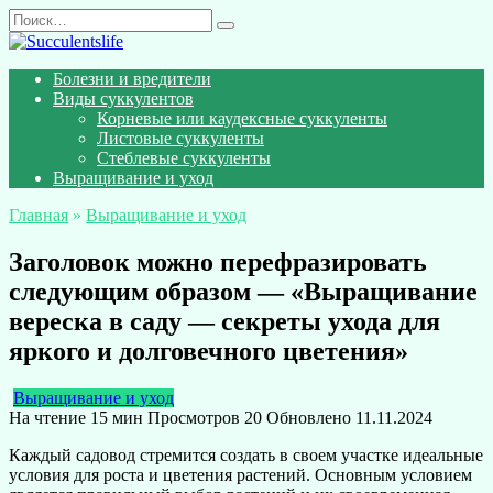
Перейти
Search
к
for:
содержанию
Болезни и вредители
Виды суккулентов
Корневые или каудексные суккуленты
Листовые суккуленты
Стеблевые суккуленты
Выращивание и уход
Главная
»
Выращивание и уход
Заголовок можно перефразировать
следующим образом — «Выращивание
вереска в саду — секреты ухода для
яркого и долговечного цветения»
Выращивание и уход
На чтение
15 мин
Просмотров
20
Обновлено
11.11.2024
Каждый садовод стремится создать в своем участке идеальные
условия для роста и цветения растений. Основным условием