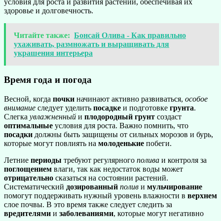
условия для роста и развития растений, обеспечивая их
здоровье и долговечность.
Читайте также:
Бонсай Олива - Как правильно
ухаживать, размножать и выращивать для
украшения интерьера
Время года и погода
Весной, когда
почки
начинают активно развиваться,
особое
внимание
следует уделить
посадке
и подготовке
грунта
.
Слегка
увлажненный
и
плодородный
грунт
создаст
оптимальные
условия для роста. Важно помнить, что
посадки
должны быть защищены от сильных морозов и бурь,
которые могут повлиять на
молоденькие
побеги.
Летние
периоды
требуют регулярного
полива
и контроля за
поглощением
влаги, так как недостаток воды может
отрицательно
сказаться на состоянии растений.
Систематический
дозированный
полив
и
мульчирование
помогут поддерживать нужный уровень влажности в
верхнем
слое почвы. В это время также следует следить за
вредителями
и
заболеваниями
, которые могут негативно