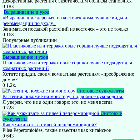
Декоративные растения с экзотическим обликом становятся
0
183
Выращивание и уход
«Выращивание деревьев из косточек дома лучшие виды и
рекомендации по уходу»
Заниматься посадкой растений из косточек – это не только
0
168
Популярные публикации
Выращивание и уход
Пластиковые или терракотовые горшки лучше подходят для
комнатных растений?
Хотите придать своим комнатным растениям «преображение
дома»?
0
1.2к.
Листовые суккуленты
Растения, похожие на монстеру: подробное руководство
Я уверен, что не я один говорю это, но меня всегда
0
728
Листовые
суккуленты
Как ухаживать за пилеей пеперомиоидной?
Pilea Peperomioides, также известная как китайское
0
643