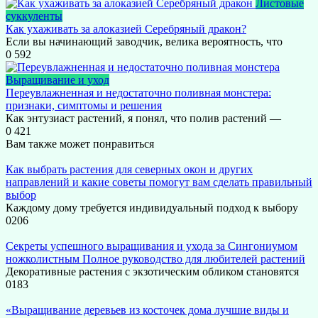
Листовые
суккуленты
Как ухаживать за алоказией Серебряный дракон?
Если вы начинающий заводчик, велика вероятность, что
0
592
Выращивание и уход
Переувлажненная и недостаточно поливная монстера:
признаки, симптомы и решения
Как энтузиаст растений, я понял, что полив растений —
0
421
Вам также может понравиться
Как выбрать растения для северных окон и других
направлений и какие советы помогут вам сделать правильный
выбор
Каждому дому требуется индивидуальный подход к выбору
0
206
Секреты успешного выращивания и ухода за Сингониумом
ножколистным Полное руководство для любителей растений
Декоративные растения с экзотическим обликом становятся
0
183
«Выращивание деревьев из косточек дома лучшие виды и