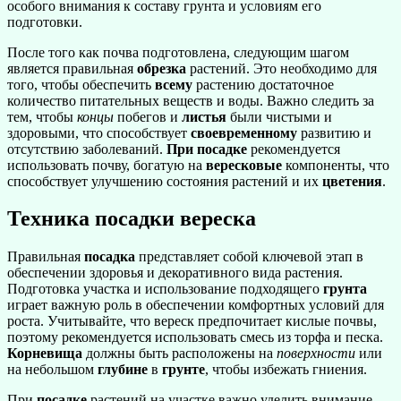
особого внимания к составу грунта и условиям его
подготовки.
После того как почва подготовлена, следующим шагом
является правильная
обрезка
растений. Это необходимо для
того, чтобы обеспечить
всему
растению достаточное
количество питательных веществ и воды. Важно следить за
тем, чтобы
концы
побегов и
листья
были чистыми и
здоровыми, что способствует
своевременному
развитию и
отсутствию заболеваний.
При посадке
рекомендуется
использовать почву, богатую на
вересковые
компоненты, что
способствует улучшению состояния растений и их
цветения
.
Техника посадки вереска
Правильная
посадка
представляет собой ключевой этап в
обеспечении здоровья и декоративного вида растения.
Подготовка участка и использование подходящего
грунта
играет важную роль в обеспечении комфортных условий для
роста. Учитывайте, что вереск предпочитает кислые почвы,
поэтому рекомендуется использовать смесь из торфа и песка.
Корневища
должны быть расположены на
поверхности
или
на небольшом
глубине
в
грунте
, чтобы избежать гниения.
При
посадке
растений на участке важно уделить внимание