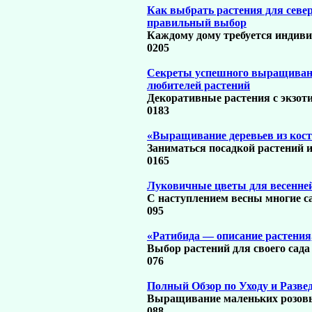
Как выбрать растения для север
правильный выбор
Каждому дому требуется индиви
0
205
Секреты успешного выращивани
любителей растений
Декоративные растения с экзот
0
183
«Выращивание деревьев из кост
Заниматься посадкой растений из
0
165
Луковичные цветы для весенней
С наступлением весны многие 
0
95
«Ратибида — описание растения
Выбор растений для своего сада
0
76
Полный Обзор по Уходу и Разве
Выращивание маленьких розов
0
88