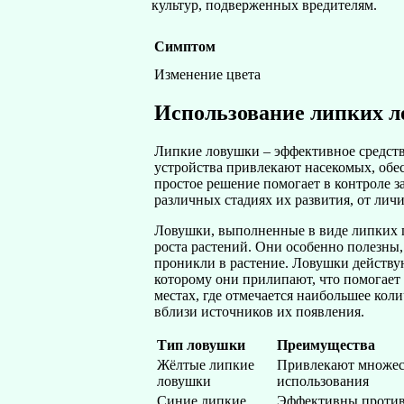
культур, подверженных вредителям.
Симптом
Изменение цвета
Использование липких 
Липкие ловушки – эффективное средств
устройства привлекают насекомых, обес
простое решение помогает в контроле з
различных стадиях их развития, от личи
Ловушки, выполненные в виде липких по
роста растений. Они особенно полезны,
проникли в растение. Ловушки действу
которому они прилипают, что помогает
местах, где отмечается наибольшее кол
вблизи источников их появления.
Тип ловушки
Преимущества
Жёлтые липкие
Привлекают множест
ловушки
использования
Синие липкие
Эффективны против