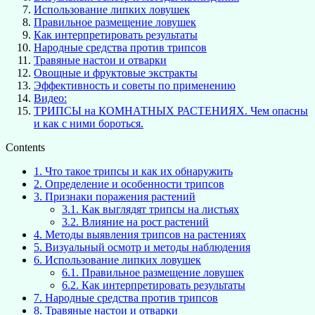
Использование липких ловушек
Правильное размещение ловушек
Как интерпретировать результаты
Народные средства против трипсов
Травяные настои и отварки
Овощные и фруктовые экстракты
Эффективность и советы по применению
Видео:
ТРИПСЫ на КОМНАТНЫХ РАСТЕНИЯХ. Чем опасны
и как с ними бороться.
Contents
1.
Что такое трипсы и как их обнаружить
2.
Определение и особенности трипсов
3.
Признаки поражения растений
3.1.
Как выглядят трипсы на листьях
3.2.
Влияние на рост растений
4.
Методы выявления трипсов на растениях
5.
Визуальный осмотр и методы наблюдения
6.
Использование липких ловушек
6.1.
Правильное размещение ловушек
6.2.
Как интерпретировать результаты
7.
Народные средства против трипсов
8.
Травяные настои и отварки