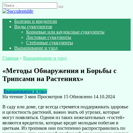
Перейти
Search
к
for:
содержанию
Болезни и вредители
Виды суккулентов
Корневые или каудексные суккуленты
Листовые суккуленты
Стеблевые суккуленты
Выращивание и уход
Главная
»
Выращивание и уход
«Методы Обнаружения и Борьбы с
Трипсами на Растениях»
Выращивание и уход
На чтение
3 мин
Просмотров
15
Обновлено
14.10.2024
В саду или доме, где всегда стремятся поддерживать здоровье
и целостность растений, важно знать об угрозах, которые
могут появляться. Одним из таких нежелательных «гостей»
являются вредители, которые вредят молодым побегам и
цветкам. Из тропиков они постепенно распространились по