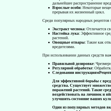
дальнейшее распространение вред
Взрослые особи
: Некоторые веще
прерывая их жизненный цикл.
Среди популярных народных рецептов
Экстракт чеснока
: Отличается с
Настойка лука
: Эффективное сре
растений.
Овощные отвары
: Такие как от
вредителями.
При использовании данных средств важ
Правильной дозировке
: Чрезмер
Регулярной обработке
: Обработк
Следовании инструкциям
Рецепт
Для эффективной борьбы с вред
средства. Существует множеств
поражений растений. Такие сред
воздействовать на личинок и я
улучшить состояние ваших куль
Один из популярных методов вк