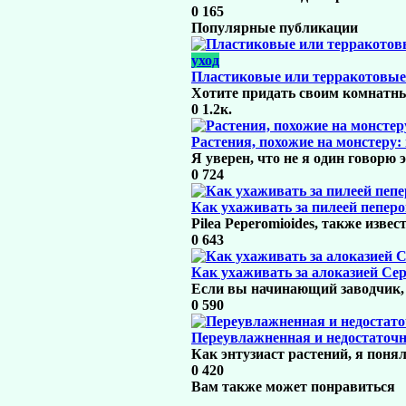
0
165
Популярные публикации
уход
Пластиковые или терракотовые
Хотите придать своим комнатн
0
1.2к.
Растения, похожие на монстеру:
Я уверен, что не я один говорю э
0
724
Как ухаживать за пилеей пепер
Pilea Peperomioides, также изве
0
643
Как ухаживать за алоказией Се
Если вы начинающий заводчик, 
0
590
Переувлажненная и недостаточн
Как энтузиаст растений, я поня
0
420
Вам также может понравиться