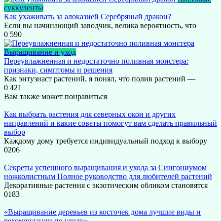
суккуленты
Как ухаживать за алоказией Серебряный дракон?
Если вы начинающий заводчик, велика вероятность, что
0
590
Выращивание и уход
Переувлажненная и недостаточно поливная монстера:
признаки, симптомы и решения
Как энтузиаст растений, я понял, что полив растений —
0
421
Вам также может понравиться
Как выбрать растения для северных окон и других
направлений и какие советы помогут вам сделать правильный
выбор
Каждому дому требуется индивидуальный подход к выбору
0
206
Секреты успешного выращивания и ухода за Сингониумом
ножколистным Полное руководство для любителей растений
Декоративные растения с экзотическим обликом становятся
0
183
«Выращивание деревьев из косточек дома лучшие виды и
рекомендации по уходу»