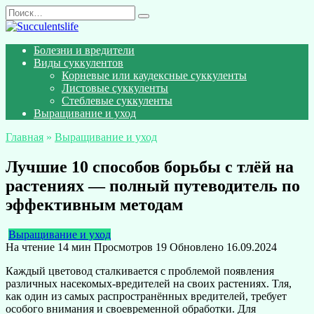
Перейти
Search
к
for:
содержанию
Болезни и вредители
Виды суккулентов
Корневые или каудексные суккуленты
Листовые суккуленты
Стеблевые суккуленты
Выращивание и уход
Главная
»
Выращивание и уход
Лучшие 10 способов борьбы с тлёй на
растениях — полный путеводитель по
эффективным методам
Выращивание и уход
На чтение
14 мин
Просмотров
19
Обновлено
16.09.2024
Каждый цветовод сталкивается с проблемой появления
различных насекомых-вредителей на своих растениях. Тля,
как один из самых распространённых вредителей, требует
особого внимания и своевременной обработки. Для