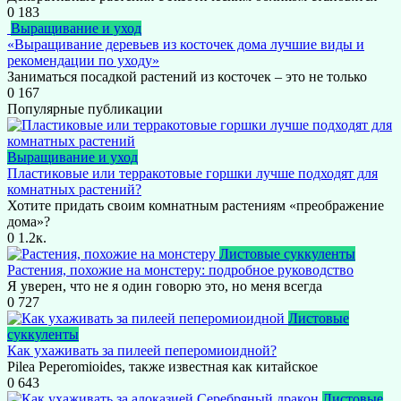
0
183
Выращивание и уход
«Выращивание деревьев из косточек дома лучшие виды и
рекомендации по уходу»
Заниматься посадкой растений из косточек – это не только
0
167
Популярные публикации
Выращивание и уход
Пластиковые или терракотовые горшки лучше подходят для
комнатных растений?
Хотите придать своим комнатным растениям «преображение
дома»?
0
1.2к.
Листовые суккуленты
Растения, похожие на монстеру: подробное руководство
Я уверен, что не я один говорю это, но меня всегда
0
727
Листовые
суккуленты
Как ухаживать за пилеей пеперомиоидной?
Pilea Peperomioides, также известная как китайское
0
643
Листовые