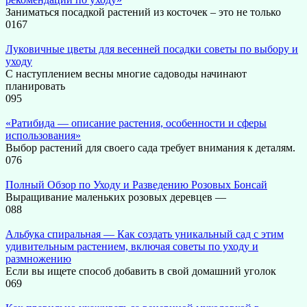
Заниматься посадкой растений из косточек – это не только
0
167
Луковичные цветы для весенней посадки советы по выбору и
уходу
С наступлением весны многие садоводы начинают
планировать
0
95
«Ратибида — описание растения, особенности и сферы
использования»
Выбор растений для своего сада требует внимания к деталям.
0
76
Полный Обзор по Уходу и Разведению Розовых Бонсай
Выращивание маленьких розовых деревцев —
0
88
Альбука спиральная — Как создать уникальный сад с этим
удивительным растением, включая советы по уходу и
размножению
Если вы ищете способ добавить в свой домашний уголок
0
69