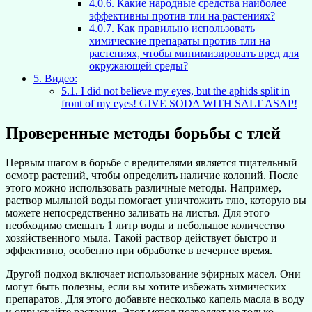
4.0.6.
Какие народные средства наиболее
эффективны против тли на растениях?
4.0.7.
Как правильно использовать
химические препараты против тли на
растениях, чтобы минимизировать вред для
окружающей среды?
5.
Видео:
5.1.
I did not believe my eyes, but the aphids split in
front of my eyes! GIVE SODA WITH SALT ASAP!
Проверенные методы борьбы с тлей
Первым шагом в борьбе с вредителями является тщательный
осмотр растений, чтобы определить наличие колоний. После
этого можно использовать различные методы. Например,
раствор мыльной воды помогает уничтожить тлю, которую вы
можете непосредственно заливать на листья. Для этого
необходимо смешать 1 литр воды и небольшое количество
хозяйственного мыла. Такой раствор действует быстро и
эффективно, особенно при обработке в вечернее время.
Другой подход включает использование эфирных масел. Они
могут быть полезны, если вы хотите избежать химических
препаратов. Для этого добавьте несколько капель масла в воду
и опрыскайте растения. Этот метод позволяет не только