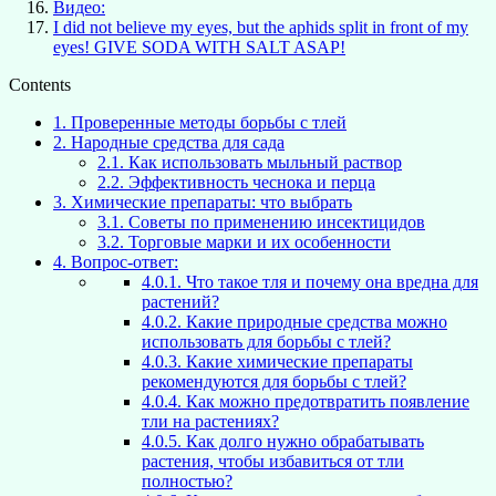
Видео:
I did not believe my eyes, but the aphids split in front of my
eyes! GIVE SODA WITH SALT ASAP!
Contents
1.
Проверенные методы борьбы с тлей
2.
Народные средства для сада
2.1.
Как использовать мыльный раствор
2.2.
Эффективность чеснока и перца
3.
Химические препараты: что выбрать
3.1.
Советы по применению инсектицидов
3.2.
Торговые марки и их особенности
4.
Вопрос-ответ:
4.0.1.
Что такое тля и почему она вредна для
растений?
4.0.2.
Какие природные средства можно
использовать для борьбы с тлей?
4.0.3.
Какие химические препараты
рекомендуются для борьбы с тлей?
4.0.4.
Как можно предотвратить появление
тли на растениях?
4.0.5.
Как долго нужно обрабатывать
растения, чтобы избавиться от тли
полностью?