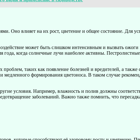
ями. Оно влияет на их рост, цветение и общее состояние. Для 
воздействие может быть слишком интенсивным и вызвать ожоги н
емя года, когда солнечные лучи наиболее активны. Пестролистные
 проблем, таких как появление болезней и вредителей, а также
а и медленного формирования цветоноса. В таком случае рекомен
 другие условия. Например, влажность и полив должны соответс
редотвращение заболеваний. Важно также помнить, что пересадк
торов, которые способствуют её здоровому росту и цветению. П