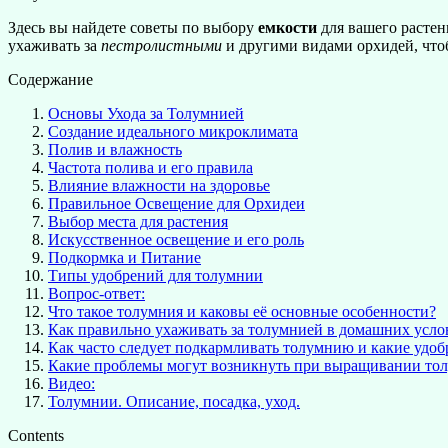
Здесь вы найдете советы по выбору
емкости
для вашего растен
ухаживать за
пестролистными
и другими видами орхидей, что
Содержание
Основы Ухода за Толумнией
Создание идеального микроклимата
Полив и влажность
Частота полива и его правила
Влияние влажности на здоровье
Правильное Освещение для Орхидеи
Выбор места для растения
Искусственное освещение и его роль
Подкормка и Питание
Типы удобрений для толумнии
Вопрос-ответ:
Что такое толумния и каковы её основные особенности?
Как правильно ухаживать за толумнией в домашних усло
Как часто следует подкармливать толумнию и какие удоб
Какие проблемы могут возникнуть при выращивании тол
Видео:
Толумнии. Описание, посадка, уход.
Contents