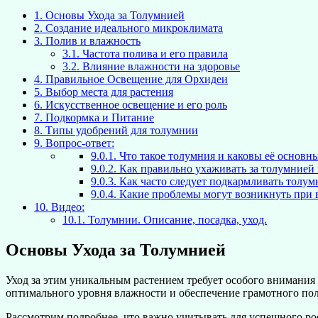
1.
Основы Ухода за Толумнией
2.
Создание идеального микроклимата
3.
Полив и влажность
3.1.
Частота полива и его правила
3.2.
Влияние влажности на здоровье
4.
Правильное Освещение для Орхидеи
5.
Выбор места для растения
6.
Искусственное освещение и его роль
7.
Подкормка и Питание
8.
Типы удобрений для толумнии
9.
Вопрос-ответ:
9.0.1.
Что такое толумния и каковы её основн
9.0.2.
Как правильно ухаживать за толумнией
9.0.3.
Как часто следует подкармливать толум
9.0.4.
Какие проблемы могут возникнуть при 
10.
Видео:
10.1.
Толумнии. Описание, посадка, уход.
Основы Ухода за Толумнией
Уход за этим уникальным растением требует особого внимани
оптимального уровня влажности и обеспечение грамотного пол
Рассмотрим подробнее, что важно учитывать для успешного рос