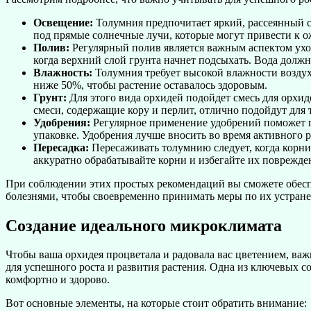
Освещение:
Толумния предпочитает яркий, рассеянный св
под прямые солнечные лучи, которые могут привести к о
Полив:
Регулярный полив является важным аспектом ухо
когда верхний слой грунта начнет подсыхать. Вода должн
Влажность:
Толумния требует высокой влажности воздуха
ниже 50%, чтобы растение оставалось здоровым.
Грунт:
Для этого вида орхидей подойдет смесь для орхи
смеси, содержащие кору и перлит, отлично подойдут для
Удобрения:
Регулярное применение удобрений поможет п
упаковке. Удобрения лучше вносить во время активного ро
Пересадка:
Пересаживать толумнию следует, когда корни
аккуратно обрабатывайте корни и избегайте их поврежде
При соблюдении этих простых рекомендаций вы сможете обеспе
болезнями, чтобы своевременно принимать меры по их устран
Создание идеального микроклимата
Чтобы ваша орхидея процветала и радовала вас цветением, ва
для успешного роста и развития растения. Одна из ключевых с
комфортно и здорово.
Вот основные элементы, на которые стоит обратить внимание: