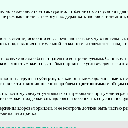
, но важно делать это аккуратно, чтобы не создать условия для 
ие режимов полива помогут поддерживать здоровье толумнии, о
ья растений, особенно когда речь идет о таких чувствительных
ость поддержания оптимальной влажности заключается в том, что
 в воздухе должно быть тщательно контролируемым. Слишком ни
я влажность может создать благоприятные условия для развития
жности на
грунт
и
субстрат
, так как они также должны иметь н
жет привести к возникновению проблем с
цветоносами
и общим с
ти, поэтому следует учитывать эти требования при уходе за ра
что поможет поддерживать здоровье и обеспечить ее успешное
цв
ржания здоровья орхидей, и ее контроль должен быть частью ре
вье вашего цветка.
его виды и применение в садоводстве