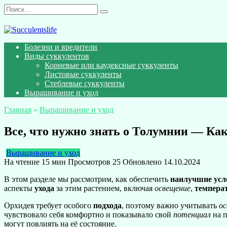
Перейти
Search
к
for:
содержанию
Болезни и вредители
Виды суккулентов
Корневые или каудексные суккуленты
Листовые суккуленты
Стеблевые суккуленты
Выращивание и уход
Главная
»
Выращивание и уход
Все, что нужно знать о Толумнии — Ка
Выращивание и уход
На чтение
15 мин
Просмотров
25
Обновлено
14.10.2024
В этом разделе мы рассмотрим, как обеспечить
наилучшие усл
аспекты
ухода
за этим растением, включая
освещение
,
темпера
Орхидея требует особого
подхода
, поэтому важно учитывать
о
чувствовало себя комфортно и показывало свой
потенциал
на п
могут повлиять на её состояние.