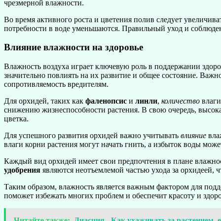
чрезмерной влажности.
Во время активного роста и цветения полив следует увеличивать
потребности в воде уменьшаются. Правильный уход и соблюден
Влияние влажности на здоровье
Влажность воздуха играет ключевую роль в поддержании здоров
значительно повлиять на их развитие и общее состояние. Важн
сопротивляемость вредителям.
Для орхидей, таких как
фаленопсис
и
линли
,
количество
влаги
снижению жизнеспособности растения. В свою очередь, высока
цветка.
Для успешного развития орхидей важно учитывать
влияние
вла
влаги корни растения могут начать гнить, а избыток воды мо
Каждый вид орхидей имеет свои предпочтения в плане влажнос
удобрения
являются неотъемлемой частью ухода за орхидеей, 
Таким образом, влажность является важным фактором для подде
поможет избежать многих проблем и обеспечит красоту и здоро
Читайте также:
Диасция - Как ухаживать за растением, 