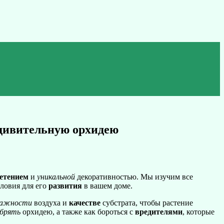
удивительную орхидею
етением
и
уникальной
декоративностью. Мы изучим все
словия для его
развития
в вашем доме.
лажности
воздуха и
качестве
субстрата, чтобы растение
обрять
орхидею, а также как бороться с
вредителями
, которые