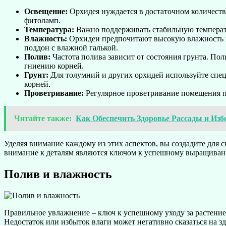
Освещение:
Орхидея нуждается в достаточном количестве
фитоламп.
Температура:
Важно поддерживать стабильную температур
Влажность:
Орхидеи предпочитают высокую влажность во
поддон с влажной галькой.
Полив:
Частота полива зависит от состояния грунта. Пол
гниению корней.
Грунт:
Для толумний и других орхидей используйте спец
корней.
Проветривание:
Регулярное проветривание помещения по
Читайте также:
Как Обеспечить Здоровье Рассады и Из
Уделяя внимание каждому из этих аспектов, вы создадите для с
внимание к деталям являются ключом к успешному выращивани
Полив и влажность
Правильное увлажнение – ключ к успешному уходу за растение
Недостаток или избыток влаги может негативно сказаться на зд