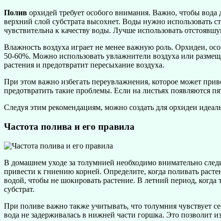
Полив
орхидей требует особого внимания. Важно, чтобы вода до
верхний слой субстрата высохнет. Воды нужно использовать с
чувствительна к качеству воды. Лучше использовать отстоявш
Влажность воздуха играет не менее важную роль. Орхидеи, ос
50-60%. Можно использовать увлажнители воздуха или размеща
растения и предотвратит пересыхание воздуха.
При этом важно избегать переувлажнения, которое может приве
предотвратить такие проблемы. Если на листьях появляются п
Следуя этим рекомендациям, можно создать для орхидеи идеаль
Частота полива и его правила
В домашнем уходе за толумнией необходимо внимательно следи
привести к гниению корней. Определите, когда поливать расте
водой, чтобы не шокировать растение. В летний период, когда 
субстрат.
При поливе важно также учитывать, что толумния чувствует с
вода не задерживалась в нижней части горшка. Это позволит и