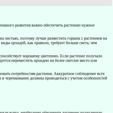
успешного развития важно обеспечить растению нужное
а листьях, поэтому лучше разместить горшок с растением на
 виды орхидей, как правило, требуют больше света, чем
 способствует хорошему цветению. Если растение получало
дуется переместить орхидею на более светлое место или
твовать потребностям растения. Аккуратное соблюдение всех
а и черенкование должны проводиться с учетом особенностей
режде всего, необходимо обеспечить растению подходящую