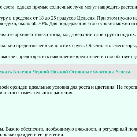
 света, однако прямые солнечные лучи могут навредить растени
у в пределах от 18 до 25 градусов Цельсия. При этом нужно из
здуха, около 60-70%. Для поддержания этого уровня можно исп
ивайте орхидею только тогда, когда верхний слой грунта подсох.
иально предназначенный для них грунт. Обычно это смесь коры
могает предотвратить накопление вредителей и способствует зд
бежать Болезни Черной Ножкой Основные Факторы Успеха
воей орхидеи идеальные условия для роста и цветения. Не торопи
ю этого замечательного растения.
м. Важно обеспечить необходимую влажность и регулярный поли
оровье орхидеи и её цветении.