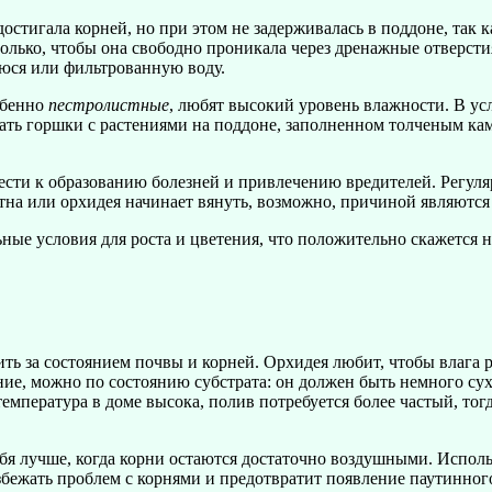
стигала корней, но при этом не задерживалась в поддоне, так к
только, чтобы она свободно проникала через дренажные отверст
уюся или фильтрованную воду.
обенно
пестролистные
, любят высокий уровень влажности. В ус
ть горшки с растениями на поддоне, заполненном толченым кам
сти к образованию болезней и привлечению вредителей. Регуляр
ятна или орхидея начинает вянуть, возможно, причиной являютс
ные условия для роста и цветения, что положительно скажется 
ть за состоянием почвы и корней. Орхидея любит, чтобы влага 
ние, можно по состоянию субстрата: он должен быть немного сух
температура в доме высока, полив потребуется более частый, тог
ебя лучше, когда корни остаются достаточно воздушными. Испо
збежать проблем с корнями и предотвратит появление паутинног