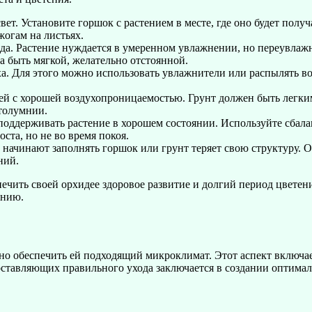
ет. Установите горшок с растением в месте, где оно будет получ
жогам на листьях.
да. Растение нуждается в умеренном увлажнении, но переувлаж
а быть мягкой, желательно отстоянной.
. Для этого можно использовать увлажнители или распылять вод
дей с хорошей воздухопроницаемостью. Грунт должен быть легк
 толумнии.
оддерживать растение в хорошем состоянии. Используйте сбалан
ста, но не во время покоя.
 начинают заполнять горшок или грунт теряет свою структуру. О
ний.
чить своей орхидее здоровое развитие и долгий период цветен
ению.
жно обеспечить ей подходящий микроклимат. Этот аспект включа
оставляющих правильного ухода заключается в создании оптимал