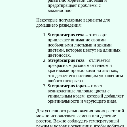
развитию корневой системы и
предотвращает проблемы с
влажностью.
Некоторые популярные варианты для
домашнего разведения:
Streptocarpus rexa
– этот сорт
привлекает внимание своими
необычными листьями и яркими
цветами, которые цветут на длинных
цветоносах.
Streptocarpus roza
– отличается
прекрасным розовым оттенком и
красивыми прожилками на листьях,
что делает его настоящим украшением
любого интерьера.
Streptocarpus topaz
– имеет
великолепные лиловые цветы с
уникальным краем, который добавляет
оригинальности и чарующего вида.
Для успешного размножения таких растений
можно использовать семена или деление
розеток. Важно соблюдать температурный
режим и условия освещения, чтобы добиться