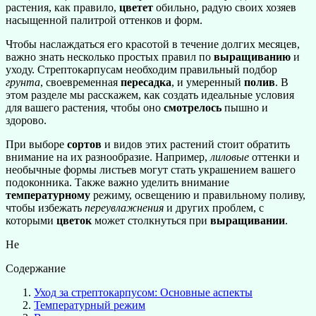
растения, как правило,
цветет
обильно, радую своих хозяев
насыщенной палитрой оттенков и форм.
Чтобы наслаждаться его красотой в течение долгих месяцев,
важно знать несколько простых правил по
выращиванию
и
уходу. Стрептокарпусам необходим правильный подбор
грунта
, своевременная
пересадка
, и умеренный
полив
. В
этом разделе мы расскажем, как создать идеальные условия
для вашего растения, чтобы оно
смотрелось
пышно и
здорово.
При выборе
сортов
и видов этих растений стоит обратить
внимание на их разнообразие. Например,
лиловые
оттенки и
необычные формы листьев могут стать украшением вашего
подоконника. Также важно уделить внимание
температурному
режиму, освещению и правильному поливу,
чтобы избежать
переувлажнения
и других проблем, с
которыми
цветок
может столкнуться при
выращивании
.
Не
Содержание
Уход за стрептокарпусом: Основные аспекты
Температурный режим