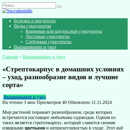
Перейти
Search
к
for:
содержанию
Болезни и вредители
Виды суккулентов
Корневые или каудексные суккуленты
Листовые суккуленты
Стеблевые суккуленты
Выращивание и уход
Главная
»
Выращивание и уход
«Стрептокарпус в домашних условиях
– уход, разнообразие видов и лучшие
сорта»
Выращивание и уход
На чтение
3 мин
Просмотров
40
Обновлено
11.11.2024
Мир растений поражает разнообразием, среди которых
встречаются настоящие
любимчики
садоводов. Одним из
таких является стрептокарпус, который славится своими
изящными
цветками
и неприхотливостью в уходе. Этот
вид