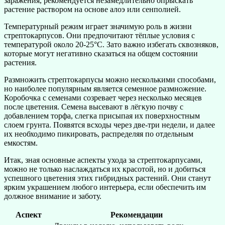
заражения, рекомендуется незамедлительно опрыскать
растение раствором на основе алоэ или сенполией.
Температурный режим играет значимую роль в жизни
стрептокарпусов. Они предпочитают тёплые условия с
температурой около 20-25°C. Зато важно избегать сквозняков,
которые могут негативно сказаться на общем состоянии
растения.
Размножить стрептокарпусы можно несколькими способами,
но наиболее популярным является семенное размножение.
Коробочка с семенами созревает через несколько месяцев
после цветения. Семена высевают в лёгкую почву с
добавлением торфа, слегка присыпая их поверхностным
слоем грунта. Появятся всходы через две-три недели, и далее
их необходимо пикировать, распределяя по отдельным
емкостям.
Итак, зная основные аспекты ухода за стрептокарпусами,
можно не только наслаждаться их красотой, но и добиться
успешного цветения этих гибридных растений. Они станут
ярким украшением любого интерьера, если обеспечить им
должное внимание и заботу.
Аспект
Рекомендации