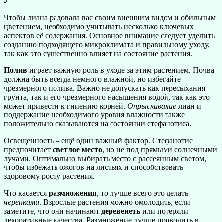
Чтобы лиана радовала вас своим внешним видом и обильным
цветением, необходимо учитывать несколько ключевых
аспектов её содержания. Основное внимание следует уделить
созданию подходящего микроклимата и правильному уходу,
так как это существенно влияет на состояние растения.
Полив
играет важную роль в уходе за этим растением. Почва
должна быть всегда немного влажной, но избегайте
чрезмерного полива. Важно не допускать как пересыхания
грунта, так и его чрезмерного насыщения водой, так как это
может привести к гниению корней.
Опрыскивание
лиан и
поддержание необходимого уровня влажности также
положительно сказываются на состоянии стефанотиса.
Освещенность – ещё один важный фактор. Стефанотис
предпочитает
светлое место
, но не под прямыми солнечными
лучами. Оптимально выбирать место с рассеянным светом,
чтобы избежать ожогов на листьях и способствовать
здоровому росту растения.
Что касается
размножения
, то лучше всего это делать
черенками
. Взрослые растения можно омолодить, если
заметите, что они начинают
деревенеть
или потеряли
декоративные качества. Размножение лучше проводить в