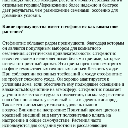
отдельные горшки.Черенкование более надежно и быстрее
дает результаты, чем размножение семенами, особенно для
домашних условий.
Какие преимущества имеет стеофанотис как комнатное
растение?
Стефанотис обладает рядом преимуществ, благодаря которым
он является популярным выбором для комнатного
озеленения:Эстетическая привлекательность: Стефанотис
известен своими великолепными белыми цветами, которые
источают приятный аромат. Эти цветы прекрасно смотрятся
на фоне темно-зеленых глянцевых листьев.Легкость ухода:
При соблюдении основных требований к уходу стеофанотис
не требует сложного ухода. Он хорошо адаптируется к
условиям дома, если обеспечить ему подходящее освещение и
влажность.Воздействие на атмосферу: Стефанотис помогает
улучшить качество воздуха в помещении, поскольку растения
способны поглощать углекислый газ и выделять кислород.
Также его листья могут снизить уровень пыли в
воздухе.Влияние на настроение: Приятный аромат цветов и
красивый внешний вид могут положительно влиять на
настроение и общее самочувствие. Растения часто
используются для создания уютной и расслабляющей