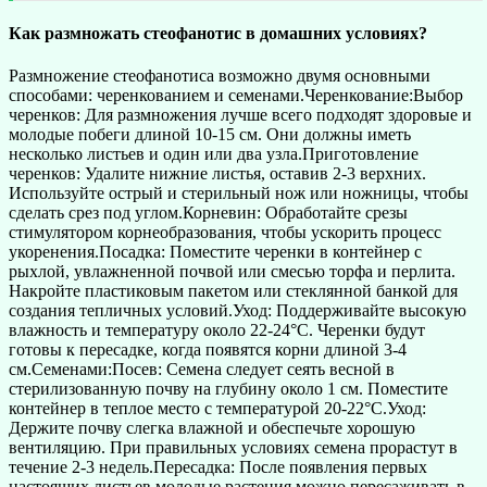
Как размножать стеофанотис в домашних условиях?
Размножение стеофанотиса возможно двумя основными
способами: черенкованием и семенами.Черенкование:Выбор
черенков: Для размножения лучше всего подходят здоровые и
молодые побеги длиной 10-15 см. Они должны иметь
несколько листьев и один или два узла.Приготовление
черенков: Удалите нижние листья, оставив 2-3 верхних.
Используйте острый и стерильный нож или ножницы, чтобы
сделать срез под углом.Корневин: Обработайте срезы
стимулятором корнеобразования, чтобы ускорить процесс
укоренения.Посадка: Поместите черенки в контейнер с
рыхлой, увлажненной почвой или смесью торфа и перлита.
Накройте пластиковым пакетом или стеклянной банкой для
создания тепличных условий.Уход: Поддерживайте высокую
влажность и температуру около 22-24°C. Черенки будут
готовы к пересадке, когда появятся корни длиной 3-4
см.Семенами:Посев: Семена следует сеять весной в
стерилизованную почву на глубину около 1 см. Поместите
контейнер в теплое место с температурой 20-22°C.Уход:
Держите почву слегка влажной и обеспечьте хорошую
вентиляцию. При правильных условиях семена прорастут в
течение 2-3 недель.Пересадка: После появления первых
настоящих листьев молодые растения можно пересаживать в