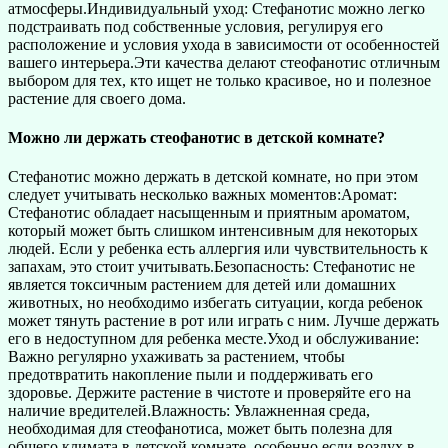
атмосферы.Индивидуальный уход: Стефанотис можно легко
подстраивать под собственные условия, регулируя его
расположение и условия ухода в зависимости от особенностей
вашего интерьера.Эти качества делают стеофанотис отличным
выбором для тех, кто ищет не только красивое, но и полезное
растение для своего дома.
Можно ли держать стеофанотис в детской комнате?
Стефанотис можно держать в детской комнате, но при этом
следует учитывать несколько важных моментов:Аромат:
Стефанотис обладает насыщенным и приятным ароматом,
который может быть слишком интенсивным для некоторых
людей. Если у ребенка есть аллергия или чувствительность к
запахам, это стоит учитывать.Безопасность: Стефанотис не
является токсичным растением для детей или домашних
животных, но необходимо избегать ситуации, когда ребенок
может тянуть растение в рот или играть с ним. Лучше держать
его в недоступном для ребенка месте.Уход и обслуживание:
Важно регулярно ухаживать за растением, чтобы
предотвратить накопление пыли и поддерживать его
здоровье. Держите растение в чистоте и проверяйте его на
наличие вредителей.Влажность: Увлажненная среда,
необходимая для стеофанотиса, может быть полезна для
общего климата в детской комнате, особенно если воздух в