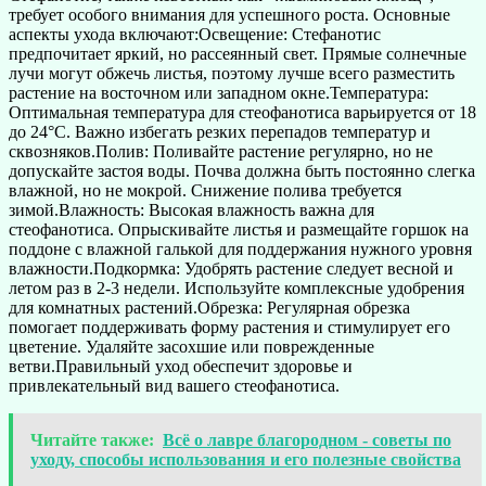
требует особого внимания для успешного роста. Основные
аспекты ухода включают:Освещение: Стефанотис
предпочитает яркий, но рассеянный свет. Прямые солнечные
лучи могут обжечь листья, поэтому лучше всего разместить
растение на восточном или западном окне.Температура:
Оптимальная температура для стеофанотиса варьируется от 18
до 24°C. Важно избегать резких перепадов температур и
сквозняков.Полив: Поливайте растение регулярно, но не
допускайте застоя воды. Почва должна быть постоянно слегка
влажной, но не мокрой. Снижение полива требуется
зимой.Влажность: Высокая влажность важна для
стеофанотиса. Опрыскивайте листья и размещайте горшок на
поддоне с влажной галькой для поддержания нужного уровня
влажности.Подкормка: Удобрять растение следует весной и
летом раз в 2-3 недели. Используйте комплексные удобрения
для комнатных растений.Обрезка: Регулярная обрезка
помогает поддерживать форму растения и стимулирует его
цветение. Удаляйте засохшие или поврежденные
ветви.Правильный уход обеспечит здоровье и
привлекательный вид вашего стеофанотиса.
Читайте также:
Всё о лавре благородном - советы по
уходу, способы использования и его полезные свойства