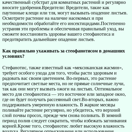
качественный субстрат для комнатных растений и регулярно
вносите удобрения.Вредители: Вредители, такие как
паутинные клещи или тля, могут вызывать опадение листьев.
Осмотрите растение на наличие насекомых и при
необходимости обработайте его инсектицидами.Постепенно
устраняя эти проблемы и обеспечивая правильный уход, вы
сможете восстановить здоровье вашего стеофанотиса и
предотвратить дальнейшее опадение листьев.
Как правильно ухаживать за стеофанотисом в домашних
условиях?
Стефанотис, также известный как «мексиканская жасмин»,
требует особого ухода для того, чтобы расти здоровым и
радовать вас своим цветением. Во-первых, это растение
предпочитает светлые места, но не прямые солнечные лучи,
так как они могут вызвать ожоги на листьях. Оптимальное
место для стеофанотиса — это восточное или западное окно,
где он будет получать рассеянный свет.Во-вторых, важно
поддерживать умеренную влажность. В жаркие месяцы
поливайте растение регулярно, но убедитесь, что верхний
слой почвы просох, прежде чем снова поливать. В зимний
период полив следует сократить, чтобы избежать загнивания
корней.Кроме того, стеофанотис любит высокую влажность
воздуха. Регулярное опрыскивание или использование