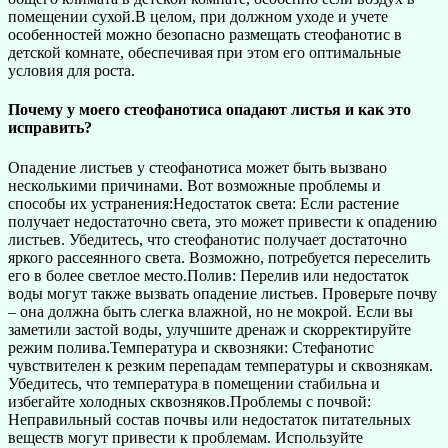
помещении сухой.В целом, при должном уходе и учете
особенностей можно безопасно размещать стеофанотис в
детской комнате, обеспечивая при этом его оптимальные
условия для роста.
Почему у моего стеофанотиса опадают листья и как это
исправить?
Опадение листьев у стеофанотиса может быть вызвано
несколькими причинами. Вот возможные проблемы и
способы их устранения:Недостаток света: Если растение
получает недостаточно света, это может привести к опадению
листьев. Убедитесь, что стеофанотис получает достаточно
яркого рассеянного света. Возможно, потребуется переселить
его в более светлое место.Полив: Перелив или недостаток
воды могут также вызвать опадение листьев. Проверьте почву
– она должна быть слегка влажной, но не мокрой. Если вы
заметили застой воды, улучшите дренаж и скорректируйте
режим полива.Температура и сквозняки: Стефанотис
чувствителен к резким перепадам температуры и сквознякам.
Убедитесь, что температура в помещении стабильна и
избегайте холодных сквозняков.Проблемы с почвой:
Неправильный состав почвы или недостаток питательных
веществ могут привести к проблемам. Используйте