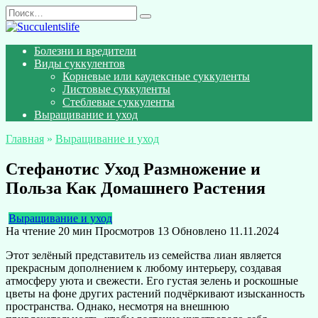
Перейти
Search
к
for:
содержанию
Болезни и вредители
Виды суккулентов
Корневые или каудексные суккуленты
Листовые суккуленты
Стеблевые суккуленты
Выращивание и уход
Главная
»
Выращивание и уход
Стефанотис Уход Размножение и
Польза Как Домашнего Растения
Выращивание и уход
На чтение
20 мин
Просмотров
13
Обновлено
11.11.2024
Этот зелёный представитель из семейства лиан является
прекрасным дополнением к любому интерьеру, создавая
атмосферу уюта и свежести. Его густая зелень и роскошные
цветы на фоне других растений подчёркивают изысканность
пространства. Однако, несмотря на внешнюю