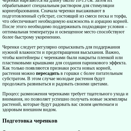
черенки нарезаются на длину около 10-15 см. Затем их
обрабатывают специальным раствором для стимуляции
корнеобразования. Сначала черенки высаживают в
подготовленный субстрат, состоящий из смеси песка и торфа,
что обеспечивает необходимую
влажность
и аэрацию корней.
После этого необходимо поддерживать подходящие условия –
оптимальная температура и освещенное место способствуют
более быстрому укоренению.
Черенки следует регулярно опрыскивать для поддержания
нужной влажности и предотвращения высыхания. Важно,
чтобы контейнеры с черенками были накрыты пленкой или
пластиковыми крышками для создания парникового эффекта.
Как только появляются признаки роста новых корней,
растения можно
пересадить
в горшки с более питательным
субстратом. В этом случае молодые растения будут
продолжать развиваться и радовать своими цветами.
Процесс размножения черенками требует тщательного ухода и
внимания, но позволяет успешно получать новые экземпляры
растений, которые будут радовать вас своим
цветением
и
здоровым внешним видом.
Подготовка черенков