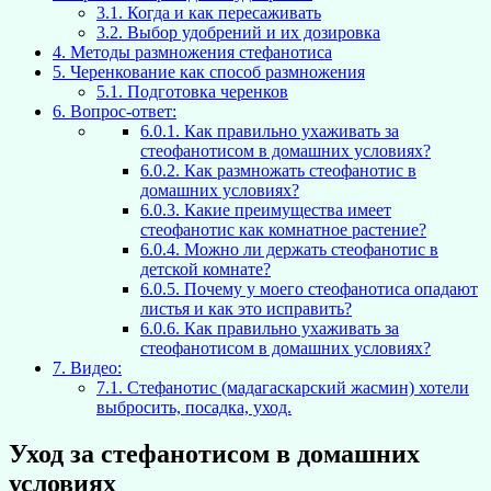
3.1.
Когда и как пересаживать
3.2.
Выбор удобрений и их дозировка
4.
Методы размножения стефанотиса
5.
Черенкование как способ размножения
5.1.
Подготовка черенков
6.
Вопрос-ответ:
6.0.1.
Как правильно ухаживать за
стеофанотисом в домашних условиях?
6.0.2.
Как размножать стеофанотис в
домашних условиях?
6.0.3.
Какие преимущества имеет
стеофанотис как комнатное растение?
6.0.4.
Можно ли держать стеофанотис в
детской комнате?
6.0.5.
Почему у моего стеофанотиса опадают
листья и как это исправить?
6.0.6.
Как правильно ухаживать за
стеофанотисом в домашних условиях?
7.
Видео:
7.1.
Стефанотис (мадагаскарский жасмин) хотели
выбросить, посадка, уход.
Уход за стефанотисом в домашних
условиях