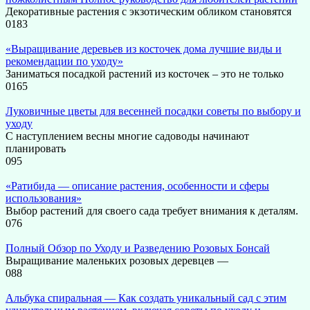
Декоративные растения с экзотическим обликом становятся
0
183
«Выращивание деревьев из косточек дома лучшие виды и
рекомендации по уходу»
Заниматься посадкой растений из косточек – это не только
0
165
Луковичные цветы для весенней посадки советы по выбору и
уходу
С наступлением весны многие садоводы начинают
планировать
0
95
«Ратибида — описание растения, особенности и сферы
использования»
Выбор растений для своего сада требует внимания к деталям.
0
76
Полный Обзор по Уходу и Разведению Розовых Бонсай
Выращивание маленьких розовых деревцев —
0
88
Альбука спиральная — Как создать уникальный сад с этим