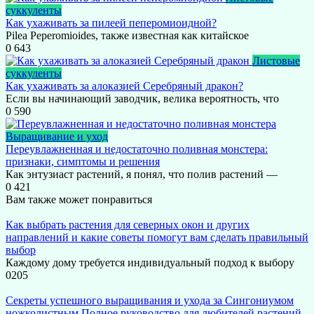
суккуленты
Как ухаживать за пилеей пеперомиоидной?
Pilea Peperomioides, также известная как китайское
0
643
Листовые
суккуленты
Как ухаживать за алоказией Серебряный дракон?
Если вы начинающий заводчик, велика вероятность, что
0
590
Выращивание и уход
Переувлажненная и недостаточно поливная монстера:
признаки, симптомы и решения
Как энтузиаст растений, я понял, что полив растений —
0
421
Вам также может понравиться
Как выбрать растения для северных окон и других
направлений и какие советы помогут вам сделать правильный
выбор
Каждому дому требуется индивидуальный подход к выбору
0
205
Секреты успешного выращивания и ухода за Сингониумом
ножколистным Полное руководство для любителей растений