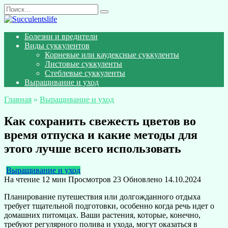
Перейти
Search
к
for:
содержанию
Болезни и вредители
Виды суккулентов
Корневые или каудексные суккуленты
Листовые суккуленты
Стеблевые суккуленты
Выращивание и уход
Главная
»
Выращивание и уход
Как сохранить свежесть цветов во
время отпуска и какие методы для
этого лучше всего использовать
Выращивание и уход
На чтение
12 мин
Просмотров
23
Обновлено
14.10.2024
Планирование путешествия или долгожданного отдыха
требует тщательной подготовки, особенно когда речь идет о
домашних питомцах. Ваши растения, которые, конечно,
требуют регулярного полива и ухода, могут оказаться в