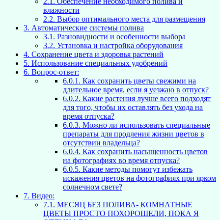
2.1.
Обеспечение необходимого полива и
влажности
2.2.
Выбор оптимального места для размещения
3.
Автоматические системы полива
3.1.
Разновидности и особенности выбора
3.2.
Установка и настройка оборудования
4.
Сохранение цвета и здоровья растений
5.
Использование специальных удобрений
6.
Вопрос-ответ:
6.0.1.
Как сохранить цветы свежими на
длительное время, если я уезжаю в отпуск?
6.0.2.
Какие растения лучше всего подходят
для того, чтобы их оставлять без ухода на
время отпуска?
6.0.3.
Можно ли использовать специальные
препараты для продления жизни цветов в
отсутствии владельца?
6.0.4.
Как сохранить насыщенность цветов
на фотографиях во время отпуска?
6.0.5.
Какие методы помогут избежать
искажения цветов на фотографиях при ярком
солнечном свете?
7.
Видео:
7.1.
МЕСЯЦ БЕЗ ПОЛИВА- КОМНАТНЫЕ
ЦВЕТЫ ПРОСТО ПОХОРОШЕЛИ, ПОКА Я