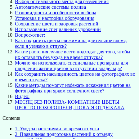
Выбор оптимального места для размещения
Автоматические системы полива
Разновидности и особенности выбора
Установка и настройка оборудования
Сохранение цвета и здоровья растений
Использование специальных удобрений
Вопрос-ответ:
Как сохранить цветы свежими на длительное время,
если я уезжаю в отпуск?
Какие растения лучше всего подходят для того, чтобы
их оставлять без ухода на время отпуска?
Можно ли использовать специальные препараты для
продления жизни цветов в отсутствии владельца?
Как сохранить насыщенность цветов на фотографиях во
время отпуска?
Какие методы помогут избежать искажения цветов на
фотографиях при ярком солнечном свете?
Видео:
МЕСЯЦ БЕЗ ПОЛИВА- КОМНАТНЫЕ ЦВЕТЫ
ПРОСТО ПОХОРОШЕЛИ, ПОКА Я ОТДЫХАЛА
Contents
1.
Уход за растениями во время отпуска
2.
Правильная подготовка растений к отъезду