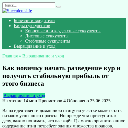
Перейти
Search
к
for:
содержанию
Болезни и вредители
Виды суккулентов
Корневые или каудексные суккуленты
Листовые суккуленты
Стеблевые суккуленты
Выращивание и уход
Главная
»
Выращивание и уход
Как новичку начать разведение кур и
получать стабильную прибыль от
этого бизнеса
Выращивание и уход
На чтение
14 мин
Просмотров
4
Обновлено
25.06.2025
Ваша идея завести домашнюю птицу на участке может стать
началом успешного проекта. Но прежде чем приступить к
делу, важно понимать, что вас ждёт. Грамотно организованное
содержание птиц потребует знания множества нюансов,