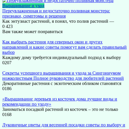
Выращивание и уход
Переувлажненная и недостаточно поливная монстера:
признаки, симптомы и решения
Как энтузиаст растений, я понял, что полив растений —
0
423
Вам также может понравиться
Как выбрать растения для северных окон и других
направлений и какие советы помогут вам сделать правильный
выбор
Каждому дому требуется индивидуальный подход к выбору
0
207
Секреты успешного выращивания и ухода за Сингониумом
ножколистным Полное руководство для любителей растений
Декоративные растения с экзотическим обликом становятся
0
186
«Выращивание деревьев из косточек дома лучшие виды и
рекомендации по уходу»
Заниматься посадкой растений из косточек – это не только
0
168
Луковичные цветы для весенней посадки советы по выбору и