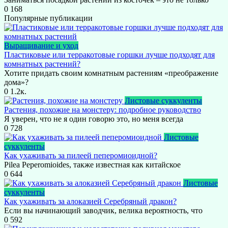
0
168
Популярные публикации
Выращивание и уход
Пластиковые или терракотовые горшки лучше подходят для
комнатных растений?
Хотите придать своим комнатным растениям «преображение
дома»?
0
1.2к.
Листовые суккуленты
Растения, похожие на монстеру: подробное руководство
Я уверен, что не я один говорю это, но меня всегда
0
728
Листовые
суккуленты
Как ухаживать за пилеей пеперомиоидной?
Pilea Peperomioides, также известная как китайское
0
644
Листовые
суккуленты
Как ухаживать за алоказией Серебряный дракон?
Если вы начинающий заводчик, велика вероятность, что
0
592