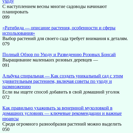
уходу
С наступлением весны многие садоводы начинают
планировать
0
99
«Ратибида — описание растения, особенности и сферы
использования»
Выбор растений для своего сада требует внимания к деталям.
0
79
Полный Обзор по Уходу и Разведению Розовых Бонсай
Выращивание маленьких розовых деревцев —
0
91
Альбука спиральная — Как создать уникальный сад с этим
удивительным растением, включая советы по уходу и
размножению
Если вы ищете способ добавить в свой домашний уголок
0
72
Как правильно ухаживать за венериной мухоловкой в
домашних условиях — ключевые рекомендации и важные
нюансы
Среди огромного разнообразия растений можно выделить
0
50