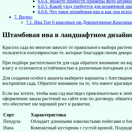
6.0.4.
Можете привести примеры фото штамбов
6.0.5.
Какой уход требуется для штамбовой ивы
6.0.6.
Что такое штамбовая ива и как она испо
7.
Видео:
7.1.
Ива.Топ 6 красивых ив.Декоративные.Красивые
Штамбовая ива в ландшафтном дизайн
Красота сада во многом зависит от правильного выбора растен
пользуются популярностью те, которые благодаря своим декора
При подборе растительности для сада обратите внимание на в
влагу и отличаются устойчивостью к различным погодным усло
Для создания особого акцента выберите варианты с блестящими
восприятия сада. Обратите внимание на те, что имеют краси
Если вы хотите, чтобы ваш сад выглядел привлекательно в любо
оформлении заказа растений на сайте или по договору, обязат
что обеспечит им хороший рост и развитие.
Сорт
Характеристика
Пендула
Обладает длинными извилистыми побегами и бле
Нана
Компактный кустарник с густой кроной. Подходит