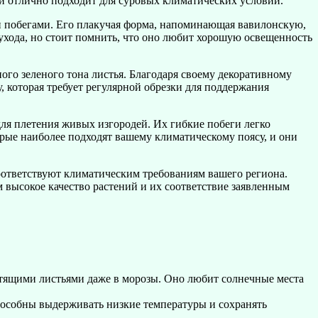
и отлично подходит для суровых климатических условий.
 побегами. Его плакучая форма, напоминающая вавилонскую,
 ухода, но стоит помнить, что оно любит хорошую освещенность
го зеленого тона листья. Благодаря своему декоративному
, которая требует регулярной обрезки для поддержания
 для плетения живых изгородей. Их гибкие побеги легко
орые наиболее подходят вашему климатическому поясу, и они
соответствуют климатическим требованиям вашего региона.
 высокое качество растений и их соответствие заявленным
стящими листьями даже в морозы. Оно любит солнечные места
особны выдерживать низкие температуры и сохранять