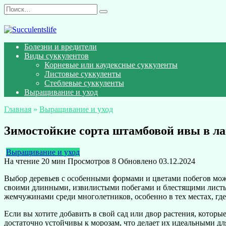
Перейти
Search
к
for:
содержанию
Болезни и вредители
Виды суккулентов
Корневые или каудексные суккуленты
Листовые суккуленты
Стеблевые суккуленты
Выращивание и уход
Главная
»
Выращивание и уход
Зимостойкие сорта штамбовой ивы в л
Выращивание и уход
На чтение
20 мин
Просмотров
8
Обновлено
03.12.2024
Выбор деревьев с особенными формами и цветами побегов мож
своими длинными, извилистыми побегами и блестящими листья
жемчужинами среди многолетников, особенно в тех местах, гд
Если вы хотите добавить в свой сад или двор растения, которы
достаточно устойчивы к морозам, что делает их идеальными дл