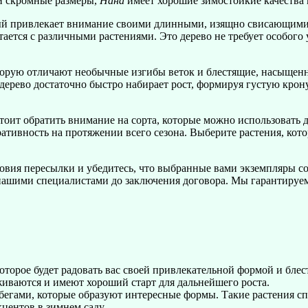
ои скромные размеры,
Нана
имеет хорошие зимостойкие качества 
ый привлекает внимание своими длинными, изящно свисающими
тается с различными растениями. Это дерево не требует особого
орую отличают необычные изгибы веток и блестящие, насыщенно
дерево достаточно быстро набирает рост, формируя густую крону
 стоит обратить внимание на сорта, которые можно использовать
ативность на протяжении всего сезона. Выберите растения, кот
словия пересылки и убедитесь, что выбранные вами экземпляры 
 нашими специалистами до заключения договора. Мы гарантируем
оторое будет радовать вас своей привлекательной формой и бле
живаются и имеют хороший старт для дальнейшего роста.
егами, которые образуют интересные формы. Такие растения сп
центов в зимнем саду.