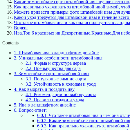
Какие зимостойкие сорта штамбовой ивы лучше всего под
Как правильно ухаживать за штамбовой ивой зимой, чтоб
Можете привести примеры фото штамбовой ивы для лучше
Какой уход требуется для штамбовой ивы в течение всего 
Что такое штамбовая ива и как она используется в ландш
Видео:
Ива.Топ 6 красивых ив.Декоративные.Красивые.Для неб
Contents
1.
Штамбовая ива в ландшафтном дизайне
2.
Уникальные особенности штамбовой ивы
2.1.
Форма и структура дерева
2.2.
Преимущества для сада
3.
Зимостойкие сорта штамбовой ивы
3.1.
Популярные зимние сорта
3.2.
Устойчивость к холодам и уход
4.
Как выбрать и посадить иву
4.1.
Рекомендации по выбору сорта
4.2.
Правила посадки и ухода
5.
Ива в ландшафтном дизайне
6.
Вопрос-ответ:
6.0.1.
Что такое штамбовая ива и чем она отли
6.0.2.
Какие зимостойкие сорта штамбовой ивы
6.0.3.
Как правильно ухаживать за штамбовой 