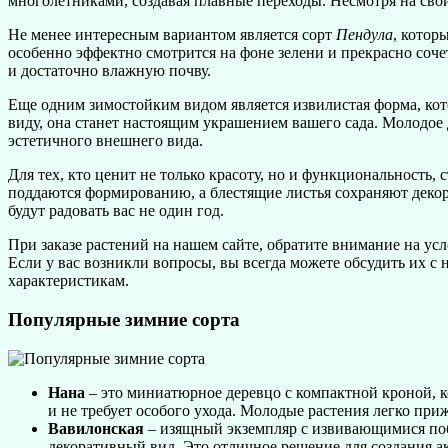
многолетниками, создавая плавные переходы. Несмотря на св
Не менее интересным вариантом является сорт
Пендула
, котор
особенно эффектно смотрится на фоне зелени и прекрасно соче
и достаточно влажную почву.
Еще одним зимостойким видом является извилистая форма, кот
виду, она станет настоящим украшением вашего сада. Молодое 
эстетичного внешнего вида.
Для тех, кто ценит не только красоту, но и функциональность,
поддаются формированию, а блестящие листья сохраняют декор
будут радовать вас не один год.
При заказе растений на нашем сайте, обратите внимание на у
Если у вас возникли вопросы, вы всегда можете обсудить их с
характеристикам.
Популярные зимние сорта
Нана
– это миниатюрное деревцо с компактной кроной, к
и не требует особого ухода. Молодые растения легко при
Вавилонская
– изящный экземпляр с извивающимися поб
декоративный вид. Это отличное решение для создания ак