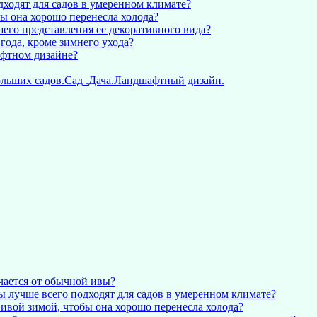
ходят для садов в умеренном климате?
ы она хорошо перенесла холода?
го представления ее декоративного вида?
года, кроме зимнего ухода?
афтном дизайне?
ольших садов.Сад .Дача.Ландшафтный дизайн.
чается от обычной ивы?
 лучше всего подходят для садов в умеренном климате?
ивой зимой, чтобы она хорошо перенесла холода?