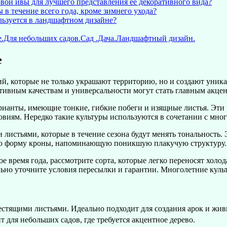
ой ивы для лучшего представления ее декоративного вида?
 в течение всего года, кроме зимнего ухода?
льзуется в ландшафтном дизайне?
.Для небольших садов.Сад .Дача.Ландшафтный дизайн.
е
ий, которые не только украшают территорию, но и создают уник
тивным качествам и универсальности могут стать главным акцен
арианты, имеющие тонкие, гибкие побеги и изящные листья. Эт
виям. Нередко такие культуры используются в сочетании с мно
 листьями, которые в течение сезона будут менять тональность.
вую форму кроны, напоминающую поникшую плакучую структуру.
е время года, рассмотрите сорта, которые легко переносят холо
ельно уточните условия пересылки и гарантии. Многолетние кул
стящими листьями. Идеально подходит для создания арок и жив
 для небольших садов, где требуется акцентное дерево.