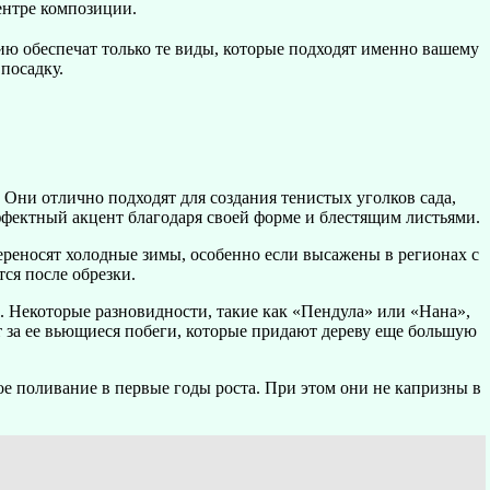
ентре композиции.
ию обеспечат только те виды, которые подходят именно вашему
посадку.
ни отлично подходят для создания тенистых уголков сада,
ффектный акцент благодаря своей форме и блестящим листьями.
ереносят холодные зимы, особенно если высажены в регионах с
ся после обрезки.
е. Некоторые разновидности, такие как «Пендула» или «Нана»,
 за ее вьющиеся побеги, которые придают дереву еще большую
ое поливание в первые годы роста. При этом они не капризны в