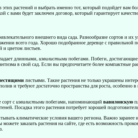
 этих растений и выбрать именно тот, который подойдет вам бо
ой с вами будет заключен договор, который гарантирует качеств
ривлекательного внешнего вида сада. Разнообразие сортов и их
тяжении всего года. Хорошо подобранное деревце с правильной 
 и цветом листьев.
бладает длинными,
извилистыми
побегами. Побеги, достигающие 
мантизма в свой сад. Если вы предпочитаете более компактные ра
лестящими
листьями. Такие растения не только украшены инте
полив и требуют достаточно пространства для роста, особенно 
е сорт с
извилистыми
побегами, напоминающий
вавилонскую
пл
еней. Посадка этого растения потребует хорошей подготовительн
тывать климатические условия вашего региона. Важно заранее и
можете заказать растения на сайте, где есть возможность проко
з.