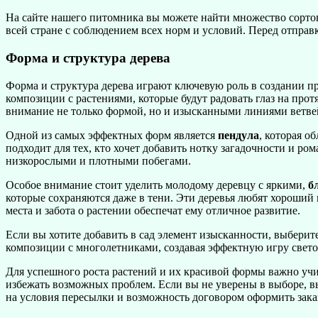
На сайте нашего питомника вы можете найти множество сортов
всей стране с соблюдением всех норм и условий. Перед отправк
Форма и структура дерева
Форма и структура дерева играют ключевую роль в создании п
композиции с растениями, которые будут радовать глаз на про
внимание не только формой, но и изысканными линиями ветвей
Одной из самых эффектных форм является
пендула
, которая о
подходит для тех, кто хочет добавить нотку загадочности и ро
низкорослыми и плотными побегами.
Особое внимание стоит уделить молодому деревцу с яркими,
б
которые сохраняются даже в тени. Эти деревья любят хороший 
места и забота о растении обеспечат ему отличное развитие.
Если вы хотите добавить в сад элемент изысканности, выберит
композиции с многолетниками, создавая эффектную игру светот
Для успешного роста растений и их красивой формы важно учи
избежать возможных проблем. Если вы не уверены в выборе, вы 
на условия пересылки и возможность договором оформить зака