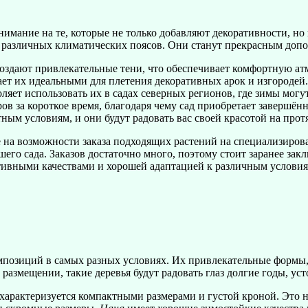
нимание на те, которые не только добавляют декоративности, но
 различных климатических поясов. Они станут прекрасным допо
здают привлекательные тени, что обеспечивает комфортную атм
ет их идеальными для плетения декоративных арок и изгородей.
оляет использовать их в садах северных регионов, где зимы мог
ов за короткое время, благодаря чему сад приобретает завершённ
ым условиям, и они будут радовать вас своей красотой на прот
 на возможности заказа подходящих растений на специализирова
шего сада. Заказов достаточно много, поэтому стоит заранее за
ративными качествами и хорошей адаптацией к различным услов
омпозиций в самых разных условиях. Их привлекательные формы
размещении, такие деревья будут радовать глаз долгие годы, ус
 характеризуется компактными размерами и густой кроной. Это 