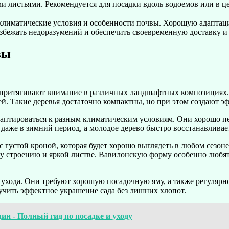
 листьями. Рекомендуется для посадки вдоль водоемов или в ц
ь климатические условия и особенности почвы. Хорошую адаптац
 избежать недоразумений и обеспечить своевременную доставку и 
вы
притягивают внимание в различных ландшафтных композициях. О
. Такие деревья достаточно компактны, но при этом создают э
даптироваться к разным климатическим условиям. Они хорошо п
аже в зимний период, а молодое дерево быстро восстанавливает
с густой кроной, которая будет хорошо выглядеть в любом сезон
у строению и яркой листве. Вавилонскую форму особенно любят
 ухода. Они требуют хорошую посадочную яму, а также регулярн
лучить эффектное украшение сада без лишних хлопот.
ин - Полный гид по посадке и уходу