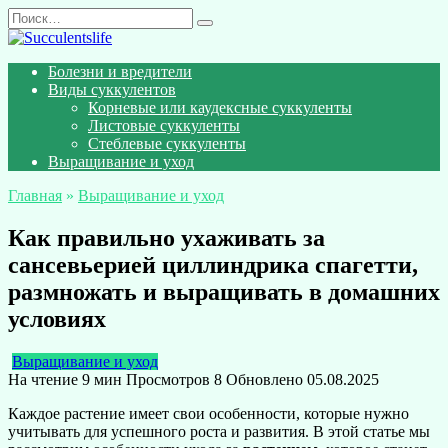
Перейти
Search
к
for:
содержанию
Болезни и вредители
Виды суккулентов
Корневые или каудексные суккуленты
Листовые суккуленты
Стеблевые суккуленты
Выращивание и уход
Главная
»
Выращивание и уход
Как правильно ухаживать за
сансевьерией циллиндрика спагетти,
размножать и выращивать в домашних
условиях
Выращивание и уход
На чтение
9 мин
Просмотров
8
Обновлено
05.08.2025
Каждое растение имеет свои особенности, которые нужно
учитывать для успешного роста и развития. В этой статье мы