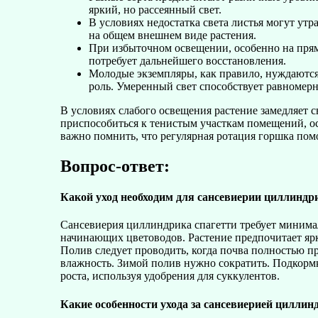
яркий, но рассеянный свет.
В условиях недостатка света листья могут утр
на общем внешнем виде растения.
При избыточном освещении, особенно на прям
потребует дальнейшего восстановления.
Молодые экземпляры, как правило, нуждаются 
роль. Умеренный свет способствует равномер
В условиях слабого освещения растение замедляет с
приспособиться к тенистым участкам помещений, о
важно помнить, что регулярная ротация горшка пом
Вопрос-ответ:
Какой уход необходим для сансевиерии циллиндр
Сансевиерия циллиндрика спагетти требует минимал
начинающих цветоводов. Растение предпочитает ярк
Полив следует проводить, когда почва полностью пр
влажность. Зимой полив нужно сократить. Подкормк
роста, используя удобрения для суккулентов.
Какие особенности ухода за сансевиерией цилли