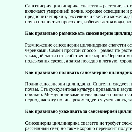
Сансевиерия циллиндрика спагетти – растение, кот
включают умеренный полив, хорошее освещение и р
предпочитает яркий, рассеянный свет, но может адап
почва полностью просохнет, избегая застоя воды, к
Как правильно размножать сансевиерию циллинд
Размножение сансевиерии циллиндрика спагетти ос
черенками. Самый простой способ – разделить растен
у каждой части есть собственные корни. Черенки мо
подсыхания срезов, а затем посадив в легкую, хоро
Как правильно поливать сансевиерию цилиндрик
Полив сансевиерии цилиндрики Спагетти следует п
почвы. Эта суккулентная культура привыкла к засу
обильно. Между поливами почва должна полностью 
период частоту полива рекомендуется уменьшить, та
Как правильно ухаживать за сансевиерией цилли
Сансевиерия циллиндрика спагетти не требует слож
рассеянный свет, но также хорошо переносит полуте