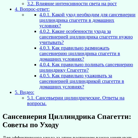
3.2.
Влияние интенсивности света на рост
4.
Вопрос-ответ:
4.0.1.
Какой уход необходим для сансевиерии
циллиндрика спагетти в домашних
условиях?
4.0.2.
Какие особенности ухода за
сансевиерией циллиндрика спагетти нужно
учитывать?
4.0.3.
Как правильно размножать
сансевиерию циллиндрика спагетти в
домашних условиях?
4.0.4.
Как правильно поливать сансевиерию
цилиндрику Спагетти?
4.0.5.
Как правильно ухаживать за
сансевиерией циллиндрикой спагетти в
домашних условиях?
5.
Видео:
5.1.
Сансевьерии цилиндрические. Ответы на
вопросы.
Сансевиерия Циллиндрика Спагетти:
Советы по Уходу
Для эффективного ухода за этим растением важно учитывать