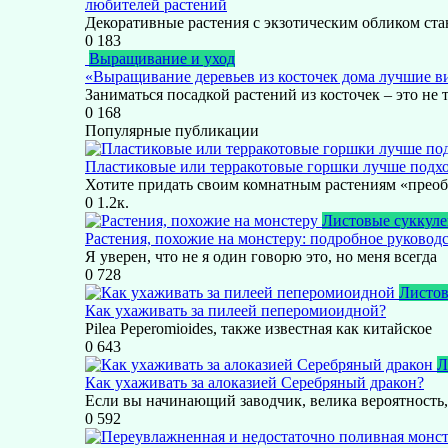
любителей растений
Декоративные растения с экзотическим обликом ста
0
183
Выращивание и уход
«Выращивание деревьев из косточек дома лучшие в
Заниматься посадкой растений из косточек – это не 
0
168
Популярные публикации
Пластиковые или терракотовые горшки лучше подхо
Хотите придать своим комнатным растениям «прео
0
1.2к.
Листовые суккул
Растения, похожие на монстеру: подробное руковод
Я уверен, что не я один говорю это, но меня всегда
0
728
Листов
Как ухаживать за пилеей пеперомиоидной?
Pilea Peperomioides, также известная как китайское
0
643
Л
Как ухаживать за алоказией Серебряный дракон?
Если вы начинающий заводчик, велика вероятность,
0
592