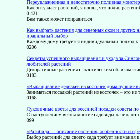
Переувлажненная и недостаточно поливная монстер
Как энтузиаст растений, я понял, что полив растен
0
421
Вам также может понравиться
Как выбрать растения для северных окон и других н
правильный выбор
Каждому дому требуется индивидуальный подход к
0
206
Секреты успешного выращивания и ухода за Синго
любителей растений
Декоративные растения с экзотическим обликом ста
0
183
«Выращивание деревьев из косточек дома лучшие в
Заниматься посадкой растений из косточек – это не 
0
168
Луковичные цветы для весенней посадки советы по
С наступлением весны многие садоводы начинают 
0
99
«Ратибида — описание растения, особенности и сф
Выбор растений для своего сада требует внимания к