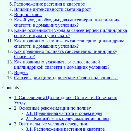
Расположение растения в квартире
Влияние интенсивности света на рост
Вопрос-ответ:
Какой уход необходим для сансевиерии циллиндрика
спагетти в домашних условиях?
Какие особенности ухода за сансевиерией циллиндрика
спагетти нужно учитывать?
Как правильно размножать сансевиерию циллиндрика
спагетти в домашних условиях?
Как правильно поливать сансевиерию цилиндрику
Спагетти?
Как правильно ухаживать за сансевиерией
циллиндрикой спагетти в домашних условиях?
Видео:
Сансевьерии цилиндрические. Ответы на вопросы.
Contents
1.
Сансевиерия Циллиндрика Спагетти: Советы по
Уходу
2.
Основные рекомендации по поливу
2.1.
Правильная частота и объем воды
2.2.
Как избежать переувлажнения почвы
3.
Оптимальные условия освещения
3.1.
Расположение растения в квартире