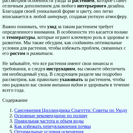
рассмотрим особенности ухода за
растением
, которое станет
отличным дополнением для любого
интерьерного
дизайна.
Благодаря своей уникальной форме и цвету, оно легко
вписывается в любой
интерьер
, создавая уютную атмосферу.
Важно понимать, что
уход
за таким растением требует
определенного внимания. В особенности это касается
полива
и
температуры
, которые играют ключевую роль в здоровье и
развитии. Мы также обсудим, как
создавать
оптимальные
условия для растения, чтобы избежать проблем, связанных с
его
ростом
и
развитием
.
Не забывайте, что все растения имеют свои нюансы и
требования, и следуя
инструкциям
, вы сможете обеспечить
им необходимый уход. В следующем разделе мы подробно
рассмотрим, как правильно
ухаживать
за растением, чтобы
оно радовало вас своим
внешним видом
и здоровьем в течение
всего года.
Содержание
Сансевиерия Циллиндрика Спагетти: Советы по Уходу
Основные рекомендации по поливу
Правильная частота и объем воды
Как избежать переувлажнения почвы
Оптимальные условия освещения