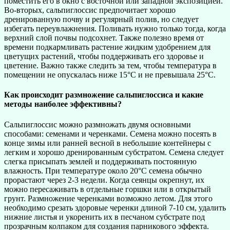
поместить его в окно с восточной или западной экспозицией.
Во-вторых, сальпиглоссис предпочитает хорошо
дренированную почву и регулярный полив, но следует
избегать переувлажнения. Поливать нужно только тогда, когда
верхний слой почвы подсохнет. Также полезно время от
времени подкармливать растение жидким удобрением для
цветущих растений, чтобы поддерживать его здоровье и
цветение. Важно также следить за тем, чтобы температура в
помещении не опускалась ниже 15°C и не превышала 25°C.
Как происходит размножение сальпиглоссиса и какие
методы наиболее эффективны?
Сальпиглоссис можно размножать двумя основными
способами: семенами и черенками. Семена можно посеять в
конце зимы или ранней весной в небольшие контейнеры с
легким и хорошо дренированным субстратом. Семена следует
слегка присыпать землей и поддерживать постоянную
влажность. При температуре около 20°C семена обычно
прорастают через 2-3 недели. Когда сеянцы окрепнут, их
можно пересаживать в отдельные горшки или в открытый
грунт. Размножение черенками возможно летом. Для этого
необходимо срезать здоровые черенки длиной 7-10 см, удалить
нижние листья и укоренить их в песчаном субстрате под
прозрачным колпаком для создания парникового эффекта.