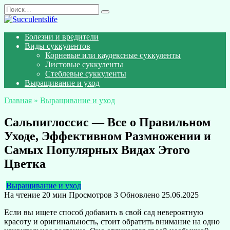
Перейти
Search
к
for:
содержанию
Болезни и вредители
Виды суккулентов
Корневые или каудексные суккуленты
Листовые суккуленты
Стеблевые суккуленты
Выращивание и уход
Главная
»
Выращивание и уход
Сальпиглоссис — Все о Правильном
Уходе, Эффективном Размножении и
Самых Популярных Видах Этого
Цветка
Выращивание и уход
На чтение
20 мин
Просмотров
3
Обновлено
25.06.2025
Если вы ищете способ добавить в свой сад невероятную
красоту и оригинальность, стоит обратить внимание на одно