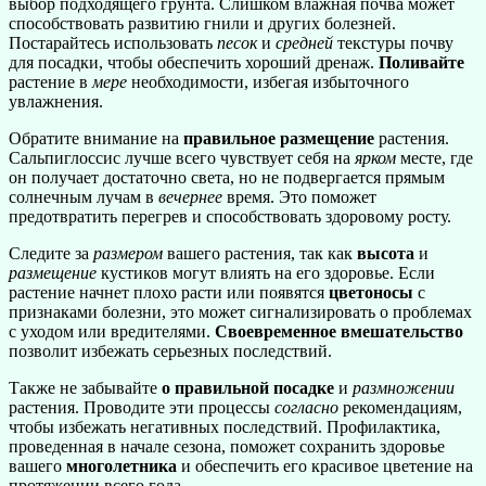
выбор подходящего грунта. Слишком влажная почва может
способствовать развитию гнили и других болезней.
Постарайтесь использовать
песок
и
средней
текстуры почву
для посадки, чтобы обеспечить хороший дренаж.
Поливайте
растение в
мере
необходимости, избегая избыточного
увлажнения.
Обратите внимание на
правильное размещение
растения.
Сальпиглоссис лучше всего чувствует себя на
ярком
месте, где
он получает достаточно света, но не подвергается прямым
солнечным лучам в
вечернее
время. Это поможет
предотвратить перегрев и способствовать здоровому росту.
Следите за
размером
вашего растения, так как
высота
и
размещение
кустиков могут влиять на его здоровье. Если
растение начнет плохо расти или появятся
цветоносы
с
признаками болезни, это может сигнализировать о проблемах
с уходом или вредителями.
Своевременное вмешательство
позволит избежать серьезных последствий.
Также не забывайте
о правильной посадке
и
размножении
растения. Проводите эти процессы
согласно
рекомендациям,
чтобы избежать негативных последствий. Профилактика,
проведенная в начале сезона, поможет сохранить здоровье
вашего
многолетника
и обеспечить его красивое цветение на
протяжении всего года.