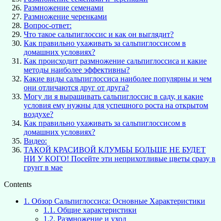
Размножение семенами
Размножение черенками
Вопрос-ответ:
Что такое сальпиглоссис и как он выглядит?
Как правильно ухаживать за сальпиглоссисом в
домашних условиях?
Как происходит размножение сальпиглоссиса и какие
методы наиболее эффективны?
Какие виды сальпиглоссиса наиболее популярны и чем
они отличаются друг от друга?
Могу ли я выращивать сальпиглоссис в саду, и какие
условия ему нужны для успешного роста на открытом
воздухе?
Как правильно ухаживать за сальпиглоссисом в
домашних условиях?
Видео:
ТАКОЙ КРАСИВОЙ КЛУМБЫ БОЛЬШЕ НЕ БУДЕТ
НИ У КОГО! Посейте эти неприхотливые цветы сразу в
грунт в мае
Contents
1.
Обзор Сальпиглоссиса: Основные Характеристики
1.1.
Общие характеристики
1.2.
Размножение и уход