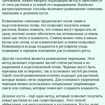
требования. Важно выбрать подходящий метод в зависимости
от типа растения и условий его выращивания. Наиболее
распространенные способы включают размножение семенами,
черенками и делением куста.
Размножение семенами предполагает посев семян в
подготовленную почву, что позволяет получить новые
растения. Важно помнить, что семена могут прорастать не
сразу, поэтому нужно обеспечить им оптимальные условия,
такие как тепло и влажность. Семена можно сеять в начале
весны или летом, если климатические условия позволяют.
Появившиеся всходы нуждаются в регулярном уходе,
подкормке и хорошем освещении для успешного роста.
Другим способом является размножение черенками. Этот
метод включает отрезание частей стебля растения и их
укоренение в подготовленной почве. Черенки могут быть
нарезаны как из верхних, так и из нижних частей растения.
Такой способ размножения отлично подходит для растений,
которые можно легко укоренять. Для успешного укоренения
черенков можно использовать специальные укореняющие
смеси или плёнки, которые помогают сохранить влажность.
Деление куста – ещё один метод, который позволяет получить
новые растения из уже существующих. Этот способ
эффективен для многолетников и кустарников. Кусты делят