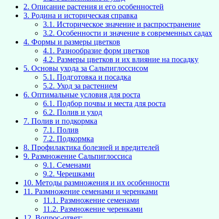
2.
Описание растения и его особенностей
3.
Родина и историческая справка
3.1.
Историческое значение и распространение
3.2.
Особенности и значение в современных садах
4.
Формы и размеры цветков
4.1.
Разнообразие форм цветков
4.2.
Размеры цветков и их влияние на посадку
5.
Основы ухода за Сальпиглоссисом
5.1.
Подготовка и посадка
5.2.
Уход за растением
6.
Оптимальные условия для роста
6.1.
Подбор почвы и места для роста
6.2.
Полив и уход
7.
Полив и подкормка
7.1.
Полив
7.2.
Подкормка
8.
Профилактика болезней и вредителей
9.
Размножение Сальпиглоссиса
9.1.
Семенами
9.2.
Черешками
10.
Методы размножения и их особенности
11.
Размножение семенами и черенками
11.1.
Размножение семенами
11.2.
Размножение черенками
12.
Вопрос-ответ: