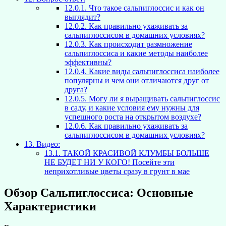
12.0.1.
Что такое сальпиглоссис и как он
выглядит?
12.0.2.
Как правильно ухаживать за
сальпиглоссисом в домашних условиях?
12.0.3.
Как происходит размножение
сальпиглоссиса и какие методы наиболее
эффективны?
12.0.4.
Какие виды сальпиглоссиса наиболее
популярны и чем они отличаются друг от
друга?
12.0.5.
Могу ли я выращивать сальпиглоссис
в саду, и какие условия ему нужны для
успешного роста на открытом воздухе?
12.0.6.
Как правильно ухаживать за
сальпиглоссисом в домашних условиях?
13.
Видео:
13.1.
ТАКОЙ КРАСИВОЙ КЛУМБЫ БОЛЬШЕ
НЕ БУДЕТ НИ У КОГО! Посейте эти
неприхотливые цветы сразу в грунт в мае
Обзор Сальпиглоссиса: Основные
Характеристики