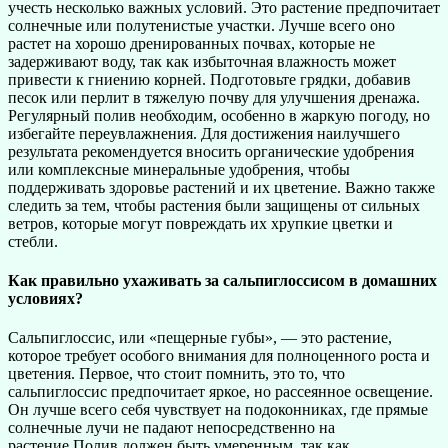
учесть несколько важных условий. Это растение предпочитает
солнечные или полутенистые участки. Лучше всего оно
растет на хорошо дренированных почвах, которые не
задерживают воду, так как избыточная влажность может
привести к гниению корней. Подготовьте грядки, добавив
песок или перлит в тяжелую почву для улучшения дренажа.
Регулярный полив необходим, особенно в жаркую погоду, но
избегайте переувлажнения. Для достижения наилучшего
результата рекомендуется вносить органические удобрения
или комплексные минеральные удобрения, чтобы
поддерживать здоровье растений и их цветение. Важно также
следить за тем, чтобы растения были защищены от сильных
ветров, которые могут повреждать их хрупкие цветки и
стебли.
Как правильно ухаживать за сальпиглоссисом в домашних
условиях?
Сальпиглоссис, или «пещерные губы», — это растение,
которое требует особого внимания для полноценного роста и
цветения. Первое, что стоит помнить, это то, что
сальпиглоссис предпочитает яркое, но рассеянное освещение.
Он лучше всего себя чувствует на подоконниках, где прямые
солнечные лучи не падают непосредственно на
растение.Полив должен быть умеренным, так как