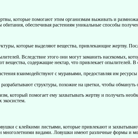
ертвы, которые помогают этим организмам выживать и размножа
еды обитания, обеспечивая растениям уникальные способы получ
ктуры, которые выделяют вещества, привлекающие жертву. После
ылителей. Вследствие этого они могут заманить насекомых, кото
т вещества, содержащие нектар, что привлекает опылителей. В 
астения взаимодействуют с муравьями, предоставляя им ресурсы 
я разрабатывают структуры, похожие на цветки, чтобы обмануть
зм, который помогает ему захватывать жертву и получать необх
х экосистем.
овушки с клейкими листьями, которые привлекают и захватыва
 и многолетними видами. Ловушки имеют различные формы и могу