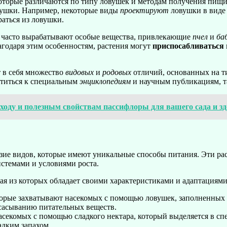
оторые различаются по типу ловушек и методам получения пищ
вушки. Например, некоторые виды
проектируют
ловушки в виде 
аться из ловушки.
я часто вырабатывают особые вещества, привлекающие
пчел
и
ба
агодаря этим особенностям, растения могут
приспосабливаться
т в себя множество
видовых
и
родовых
отличий, основанных на т
атиться к специальным
энциклопедиям
и научным публикациям, т
оду и полезным свойствам пассифлоры для вашего сада и з
ие видов, которые имеют уникальные способы питания. Эти рас
истемами и условиями роста.
я из которых обладает своими характеристиками и адаптациями
которые захватывают насекомых с помощью ловушек, заполненны
сасыванию питательных веществ.
асекомых с помощью сладкого нектара, который выделяется в с
дким запахом.