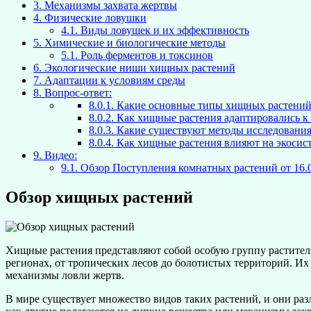
3.
Механизмы захвата жертвы
4.
Физические ловушки
4.1.
Виды ловушек и их эффективность
5.
Химические и биологические методы
5.1.
Роль ферментов и токсинов
6.
Экологические ниши хищных растений
7.
Адаптации к условиям среды
8.
Вопрос-ответ:
8.0.1.
Какие основные типы хищных растений 
8.0.2.
Как хищные растения адаптировались к с
8.0.3.
Какие существуют методы исследования
8.0.4.
Как хищные растения влияют на экосист
9.
Видео:
9.1.
Обзор Поступления комнатных растений от 16.08
Обзор хищных растений
Хищные растения представляют собой особую группу растител
регионах, от тропических лесов до болотистых территорий. И
механизмы ловли жертв.
В мире существует множество видов таких растений, и они раз