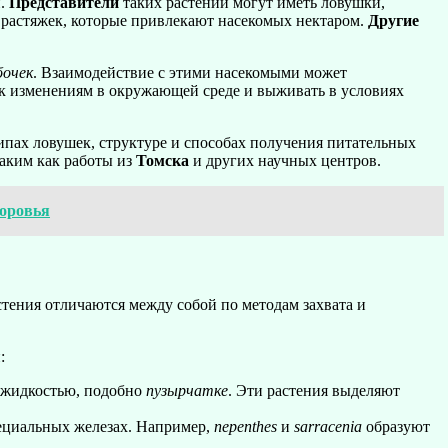
и.
Представители
таких растений могут иметь ловушки,
растяжек, которые привлекают насекомых нектаром.
Другие
бочек
. Взаимодействие с этими насекомыми может
к изменениям в окружающей среде и выживать в условиях
ипах ловушек, структуре и способах получения питательных
аким как работы из
Томска
и других научных центров.
доровья
тения отличаются между собой по методам захвата и
:
х жидкостью, подобно
пузырчатке
. Эти растения выделяют
пециальных железах. Например,
nepenthes
и
sarracenia
образуют