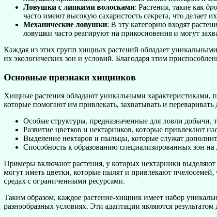
Ловушки с липкими волосками
: Растения, такие как
дро
часто имеют высокую сахаристость секрета, что делает 
Механические ловушки
: В эту категорию входят растен
ловушки часто реагируют на прикосновения и могут захва
Каждая из этих групп хищных растений обладает уникальными 
их экологических зон и условий. Благодаря этим приспособле
Основные признаки хищников
Хищные растения обладают уникальными характеристиками, по
которые помогают им привлекать, захватывать и переваривать
Особые структуры, предназначенные для ловли добычи, т
Развитие цветков и нектарников, которые привлекают на
Выделение нектаров и пыльцы, которые служат дополни
Способность к образованию специализированных зон на л
Примеры включают растения, у которых нектарники выделяют в
могут иметь цветки, которые пылят и привлекают пчелосемей,
средах с ограниченными ресурсами.
Таким образом, каждое растение-хищник имеет набор уникальн
разнообразных условиях. Эти адаптации являются результатом