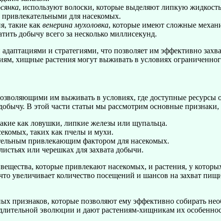
сянка
, используют волоски, которые выделяют липкую жидкость
их привлекательными для насекомых.
ия, такие как
венерина мухоловка
, которые имеют сложные механ
тить добычу всего за несколько миллисекунд.
адаптациями и стратегиями, что позволяет им эффективно захва
ниям, хищные растения могут выживать в условиях ограниченног
зволяющими им выживать в условиях, где доступные ресурсы о
 добычу. В этой части статьи мы рассмотрим основные признаки
акие как ловушки, липкие железы или щупальца.
секомых, таких как пчелы и мухи.
тельным привлекающим фактором для насекомых.
истьях или черешках для захвата добычи.
ещества, которые привлекают насекомых, и растения, у которых
 что увеличивает количество посещений и шансов на захват пищ
ых признаков, которые позволяют ему эффективно собирать нео
 длительной эволюции и дают растениям-хищникам их особеннос