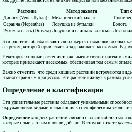
как другие полагаются на липкие вещества или механизмы захв
Растение
Метод захвата
Тип 
Дионея (Venus flytrap)
Механический захват
Тропичес
Саранча (Nepenthes)
Ловушка из бутылки
Болота
Рухомая пасть (Drosera)
Ловушки из липких волосков
Листопад
Эти растения обрабатывают своих жертв с помощью особых кл
секретом, который привлекает и задерживает насекомых. В дру
Некоторые хищные растения также имеют связи с насекомыми-о
которые привлекают насекомых, обеспечивая тем самым опыле
Важно отметить, что среди хищных растений встречаются виды,
и многогранным процессом. Эти растения живут в разных усло
Определение и классификация
Эти удивительные растения обладают уникальными способност
окружающими видами и адаптация к специфическим экологич
Определение
хищных растений связано с их способностью извл
которые помогают им в ловле добычи. В этом контексте
цвето