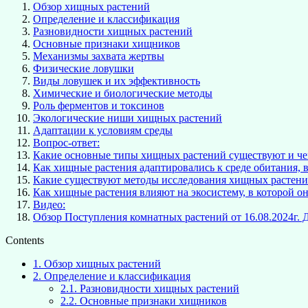
Обзор хищных растений
Определение и классификация
Разновидности хищных растений
Основные признаки хищников
Механизмы захвата жертвы
Физические ловушки
Виды ловушек и их эффективность
Химические и биологические методы
Роль ферментов и токсинов
Экологические ниши хищных растений
Адаптации к условиям среды
Вопрос-ответ:
Какие основные типы хищных растений существуют и чем
Как хищные растения адаптировались к среде обитания, в
Какие существуют методы исследования хищных растени
Как хищные растения влияют на экосистему, в которой о
Видео:
Обзор Поступления комнатных растений от 16.08.2024г. Д
Contents
1.
Обзор хищных растений
2.
Определение и классификация
2.1.
Разновидности хищных растений
2.2.
Основные признаки хищников