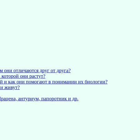
 они отличаются друг от друга?
 которой они растут?
й и как они помогают в понимании их биологии?
ни живут?
рацена, антуриум, папоротник и др.