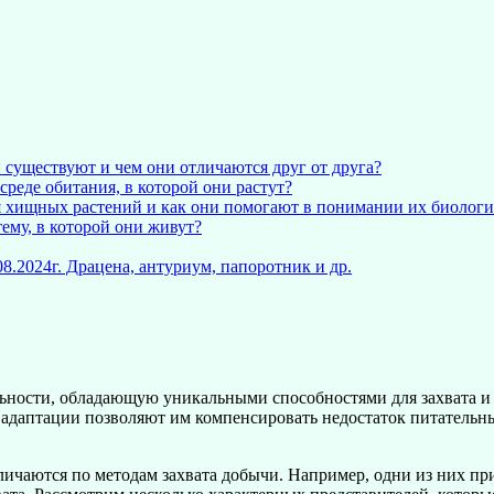
существуют и чем они отличаются друг от друга?
реде обитания, в которой они растут?
 хищных растений и как они помогают в понимании их биолог
ему, в которой они живут?
.2024г. Драцена, антуриум, папоротник и др.
ьности, обладающую уникальными способностями для захвата и
х адаптации позволяют им компенсировать недостаток питательн
личаются по методам захвата добычи. Например, одни из них пр