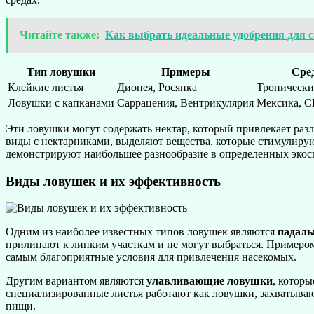
Читайте также:
Как выбрать идеальные удобрения для с
Тип ловушки
Примеры
Сре
Клейкие листья
Дионея, Росянка
Тропические
Ловушки с капканами
Саррацения, Вентрикулярия
Мексика, 
Эти ловушки могут содержать нектар, который привлекает ра
виды с нектарниками, выделяют вещества, которые стимулирую
демонстрируют наибольшее разнообразие в определенных экос
Виды ловушек и их эффективность
Одним из наиболее известных типов ловушек являются
падал
прилипают к липким участкам и не могут выбраться. Примеро
самым благоприятные условия для привлечения насекомых.
Другим вариантом являются
улавливающие ловушки
, котор
специализированные листья работают как ловушки, захватываю
пищи.