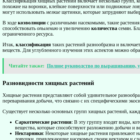
Классификация хищных растений включает несколько групп, к
похожие на воронки, клейкие поверхности или подвижные ло
могут использовать
мелкие
щетинки, которые затрудняют выбир
В ходе
коэволюции
с различными насекомыми, такие растени
способствовать
опылению
и увеличению
количества
семян. Бл
ограниченного ресурса.
Итак,
классификация
таких растений разнообразна и включае
веществ. Для углубленного изучения этих аспектов можно обр
Читайте также:
Полное руководство по выращиванию, ух
Разновидности хищных растений
Хищные растения представляют собой удивительное разнообраз
переваривания добычи, что связано с их специфическими экос
Существует несколько основных групп хищных растений, кажда
Саркотические растения
: В эту группу входят виды, 
вещества, которые способствуют разложению добычи и в
Нектарники
: Некоторые хищные растения привлекают н
ловушки, привлекающие насекомых своим нектаром и сла