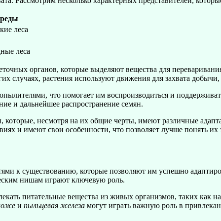
ата. Рассмотрим несколько характерных представителей, которы
среды
кие леса
ные леса
еточных органов, которые выделяют вещества для переваривани
гих случаях, растения используют движения для захвата добычи,
пылителями, что помогает им воспроизводиться и поддерживать
ние и дальнейшее распространение семян.
 которые, несмотря на их общие черты, имеют различные адапта
виях и имеют свои особенности, что позволяет лучше понять их
ями к существованию, которые позволяют им успешно адаптиров
еским нишам играют ключевую роль.
екать питательные вещества из живых организмов, таких как н
ложе
и
пыльцевая железа
могут играть важную роль в привлекан