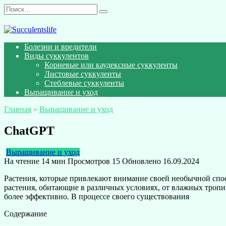
Перейти
Search
к
for:
содержанию
Болезни и вредители
Виды суккулентов
Корневые или каудексные суккуленты
Листовые суккуленты
Стеблевые суккуленты
Выращивание и уход
Главная
»
Выращивание и уход
ChatGPT
Выращивание и уход
На чтение
14 мин
Просмотров
15
Обновлено
16.09.2024
Растения, которые привлекают внимание своей необычной спо
растения, обитающие в различных условиях, от влажных тропи
более эффективно. В процессе своего существования
Содержание