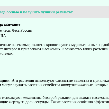
ада осенью и получить лучший результат
да обитания
 леса, Леса России
США
зличные насекомые, включая кровососущих муравьев и пыльцедо
т интерес и привлекают насекомых. Количество таких растений 
истемах.
ьщики
. Эти растения используют слизистые вещества и привлека
м могут служить растения семейства
птицемлечниковых
, которые
ые используют механизмы быстрой реакции для захвата насекомы
щие жертву за доли секунды. Такие растения особенно эффекти