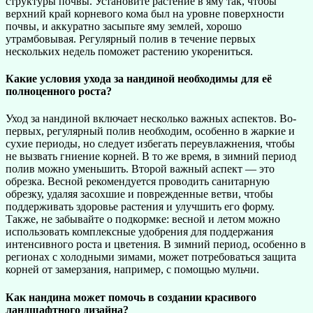
структуры почвы. Установите растение в яму так, чтобы
верхний край корневого кома был на уровне поверхности
почвы, и аккуратно засыпьте яму землей, хорошо
утрамбовывая. Регулярный полив в течение первых
нескольких недель поможет растению укорениться.
Какие условия ухода за нандиной необходимы для её
полноценного роста?
Уход за нандиной включает несколько важных аспектов. Во-
первых, регулярный полив необходим, особенно в жаркие и
сухие периоды, но следует избегать переувлажнения, чтобы
не вызвать гниение корней. В то же время, в зимний период
полив можно уменьшить. Второй важный аспект — это
обрезка. Весной рекомендуется проводить санитарную
обрезку, удаляя засохшие и поврежденные ветви, чтобы
поддерживать здоровье растения и улучшить его форму.
Также, не забывайте о подкормке: весной и летом можно
использовать комплексные удобрения для поддержания
интенсивного роста и цветения. В зимний период, особенно в
регионах с холодными зимами, может потребоваться защита
корней от замерзания, например, с помощью мульчи.
Как нандина может помочь в создании красивого
ландшафтного дизайна?