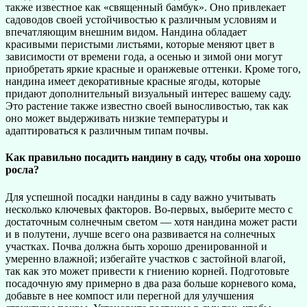
также известное как «священный бамбук». Оно привлекает
садоводов своей устойчивостью к различным условиям и
впечатляющим внешним видом. Нандина обладает
красивыми перистыми листьями, которые меняют цвет в
зависимости от времени года, а осенью и зимой они могут
приобретать яркие красные и оранжевые оттенки. Кроме того,
нандина имеет декоративные красные ягоды, которые
придают дополнительный визуальный интерес вашему саду.
Это растение также известно своей выносливостью, так как
оно может выдерживать низкие температуры и
адаптироваться к различным типам почвы.
Как правильно посадить нандину в саду, чтобы она хорошо
росла?
Для успешной посадки нандины в саду важно учитывать
несколько ключевых факторов. Во-первых, выберите место с
достаточным солнечным светом — хотя нандина может расти
и в полутени, лучше всего она развивается на солнечных
участках. Почва должна быть хорошо дренированной и
умеренно влажной; избегайте участков с застойной влагой,
так как это может привести к гниению корней. Подготовьте
посадочную яму примерно в два раза больше корневого кома,
добавьте в нее компост или перегной для улучшения