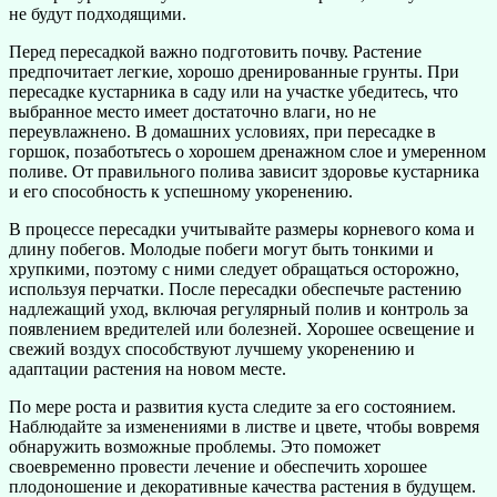
не будут подходящими.
Перед пересадкой важно подготовить почву. Растение
предпочитает легкие, хорошо дренированные грунты. При
пересадке кустарника в саду или на участке убедитесь, что
выбранное место имеет достаточно влаги, но не
переувлажнено. В домашних условиях, при пересадке в
горшок, позаботьтесь о хорошем дренажном слое и умеренном
поливе. От правильного полива зависит здоровье кустарника
и его способность к успешному укоренению.
В процессе пересадки учитывайте размеры корневого кома и
длину побегов. Молодые побеги могут быть тонкими и
хрупкими, поэтому с ними следует обращаться осторожно,
используя перчатки. После пересадки обеспечьте растению
надлежащий уход, включая регулярный полив и контроль за
появлением вредителей или болезней. Хорошее освещение и
свежий воздух способствуют лучшему укоренению и
адаптации растения на новом месте.
По мере роста и развития куста следите за его состоянием.
Наблюдайте за изменениями в листве и цвете, чтобы вовремя
обнаружить возможные проблемы. Это поможет
своевременно провести лечение и обеспечить хорошее
плодоношение и декоративные качества растения в будущем.