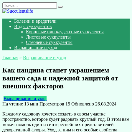
Перейти
Search
к
for:
содержанию
Болезни и вредители
Виды суккулентов
Корневые или каудексные суккуленты
Листовые суккуленты
Стеблевые суккуленты
Выращивание и уход
Главная
»
Выращивание и уход
Как нандина станет украшением
вашего сада и надежной защитой от
внешних факторов
Выращивание и уход
На чтение
13 мин
Просмотров
15
Обновлено
26.08.2024
Каждому садоводу хочется создать в своем участке
пространство, которое будет радовать круглый год. В этом вам
может помочь один из интереснейших представителей
декоративной флоры. Уход за ним и его особые свойства