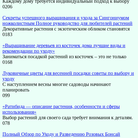
Каждому дому требуется индивидуальный подход к выбору
0
206
Секреты успешного выращивания и ухода за Сингониумом
ножколистным Полное руководство для любителей растений
Декоративные растения с экзотическим обликом становятся
0
183
«Выращивание деревьев из косточек дома лучшие виды и
рекомендации по уходу»
Заниматься посадкой растений из косточек – это не только
0
168
Луковичные цветы для весенней посадки советы по выбору и
уходу
С наступлением весны многие садоводы начинают
планировать
0
99
«Ратибида — описание растения, особенности и сферы
использования»
Выбор растений для своего сада требует внимания к деталям.
0
78
Полный Обзор по Уходу и Разведению Розовых Бонсай