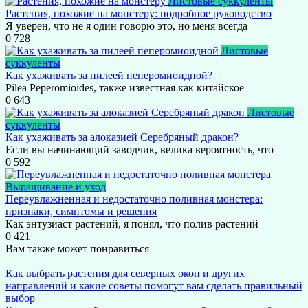
Листовые суккуленты
Растения, похожие на монстеру: подробное руководство
Я уверен, что не я один говорю это, но меня всегда
0
728
Листовые
суккуленты
Как ухаживать за пилеей пеперомиоидной?
Pilea Peperomioides, также известная как китайское
0
643
Листовые
суккуленты
Как ухаживать за алоказией Серебряный дракон?
Если вы начинающий заводчик, велика вероятность, что
0
592
Выращивание и уход
Переувлажненная и недостаточно поливная монстера:
признаки, симптомы и решения
Как энтузиаст растений, я понял, что полив растений —
0
421
Вам также может понравиться
Как выбрать растения для северных окон и других
направлений и какие советы помогут вам сделать правильный
выбор