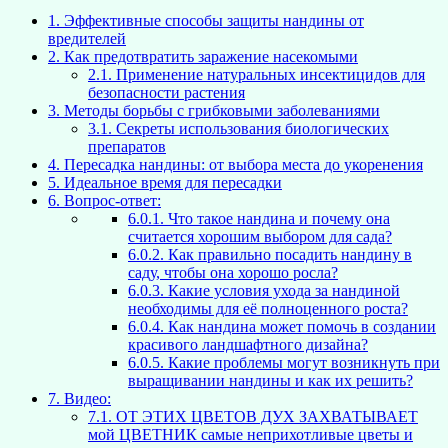
1.
Эффективные способы защиты нандины от
вредителей
2.
Как предотвратить заражение насекомыми
2.1.
Применение натуральных инсектицидов для
безопасности растения
3.
Методы борьбы с грибковыми заболеваниями
3.1.
Секреты использования биологических
препаратов
4.
Пересадка нандины: от выбора места до укоренения
5.
Идеальное время для пересадки
6.
Вопрос-ответ:
6.0.1.
Что такое нандина и почему она
считается хорошим выбором для сада?
6.0.2.
Как правильно посадить нандину в
саду, чтобы она хорошо росла?
6.0.3.
Какие условия ухода за нандиной
необходимы для её полноценного роста?
6.0.4.
Как нандина может помочь в создании
красивого ландшафтного дизайна?
6.0.5.
Какие проблемы могут возникнуть при
выращивании нандины и как их решить?
7.
Видео:
7.1.
ОТ ЭТИХ ЦВЕТОВ ДУХ ЗАХВАТЫВАЕТ
мой ЦВЕТНИК самые неприхотливые цветы и