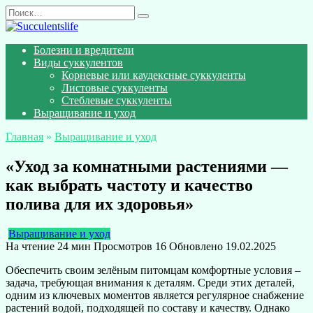
Перейти
Search
к
for:
содержанию
Болезни и вредители
Виды суккулентов
Корневые или каудексные суккуленты
Листовые суккуленты
Стеблевые суккуленты
Выращивание и уход
Главная
»
Выращивание и уход
«Уход за комнатными растениями —
как выбрать частоту и качество
полива для их здоровья»
Выращивание и уход
На чтение
24 мин
Просмотров
16
Обновлено
19.02.2025
Обеспечить своим зелёным питомцам комфортные условия –
задача, требующая внимания к деталям. Среди этих деталей,
одним из ключевых моментов является регулярное снабжение
растений водой, подходящей по составу и качеству. Однако