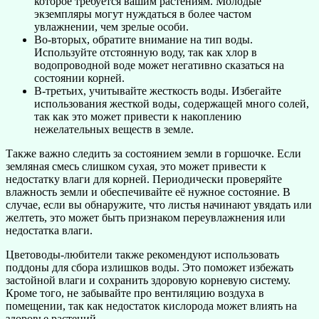
которое требуется вашим растениям. Молодые
экземпляры могут нуждаться в более частом
увлажнении, чем зрелые особи.
Во-вторых, обратите внимание на тип воды.
Используйте отстоянную воду, так как хлор в
водопроводной воде может негативно сказаться на
состоянии корней.
В-третьих, учитывайте жесткость воды. Избегайте
использования жесткой воды, содержащей много солей,
так как это может привести к накоплению
нежелательных веществ в земле.
Также важно следить за состоянием земли в горшочке. Если
земляная смесь слишком сухая, это может привести к
недостатку влаги для корней. Периодически проверяйте
влажность земли и обеспечивайте её нужное состояние. В
случае, если вы обнаружите, что листья начинают увядать или
желтеть, это может быть признаком переувлажнения или
недостатка влаги.
Цветоводы-любители также рекомендуют использовать
поддоны для сбора излишков воды. Это поможет избежать
застойной влаги и сохранить здоровую корневую систему.
Кроме того, не забывайте про вентиляцию воздуха в
помещении, так как недостаток кислорода может влиять на
здоровье растений.