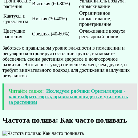
Тропические
Увлажнитель воздуха,
Высокая (60-80%)
растения
опрыскивание
Ограниченное
Кактусы и
Низкая (30-40%)
опрыскивание,
суккуленты
проветривание
Цветущие
Оглаживание воздуха,
Средняя (40-60%)
растения
регулярный полив
Заботясь о правильном уровне влажности в помещении и
регулярно контролируя состояние грунта, вы можете
обеспечить своим растениям здоровое и долгосрочное
развитие. Этот аспект ухода не менее важен, чем другие, и
требует внимательного подхода для достижения наилучших
результатов.
Читайте также:
Исследуем рябчики Фритиллярия -
как выбрать сорта, правильно посадить и ухаживать
за растением
Частота полива: Как часто поливать