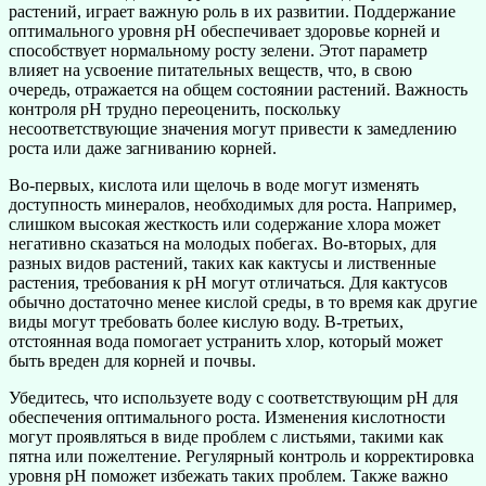
растений, играет важную роль в их развитии. Поддержание
оптимального уровня pH обеспечивает здоровье корней и
способствует нормальному росту зелени. Этот параметр
влияет на усвоение питательных веществ, что, в свою
очередь, отражается на общем состоянии растений. Важность
контроля pH трудно переоценить, поскольку
несоответствующие значения могут привести к замедлению
роста или даже загниванию корней.
Во-первых, кислота или щелочь в воде могут изменять
доступность минералов, необходимых для роста. Например,
слишком высокая жесткость или содержание хлора может
негативно сказаться на молодых побегах. Во-вторых, для
разных видов растений, таких как кактусы и лиственные
растения, требования к pH могут отличаться. Для кактусов
обычно достаточно менее кислой среды, в то время как другие
виды могут требовать более кислую воду. В-третьих,
отстоянная вода помогает устранить хлор, который может
быть вреден для корней и почвы.
Убедитесь, что используете воду с соответствующим pH для
обеспечения оптимального роста. Изменения кислотности
могут проявляться в виде проблем с листьями, такими как
пятна или пожелтение. Регулярный контроль и корректировка
уровня pH поможет избежать таких проблем. Также важно