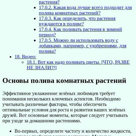
растения?
17.0.2.
Какая вода лучше всего подходит для
полива комнатных растений?
17.0.3.
Как определить, что растения
нуждаются в поливе?
17.0.4.
Как поливать растения в зимний
период?
17.0.5.
Можно ли использовать воду с
добавками, например, с удобрениями, для
полива?
18.
Видео:
18.1.
Вот как надо поливать цветы. [ЧТО, РАЗВЕ
НЕ ЗНАЛИ?!]
Основы полива комнатных растений
Эффективное увлажнение зелёных любимцев требует
понимания нескольких ключевых аспектов. Необходимо
учитывать различные факторы, чтобы обеспечить
оптимальные условия для роста и развития ваших зелёных
друзей. Вот основные моменты, которые следует учитывать
при уходе за домашними растениями.
Во-первых, определите частоту и количество жидкости,