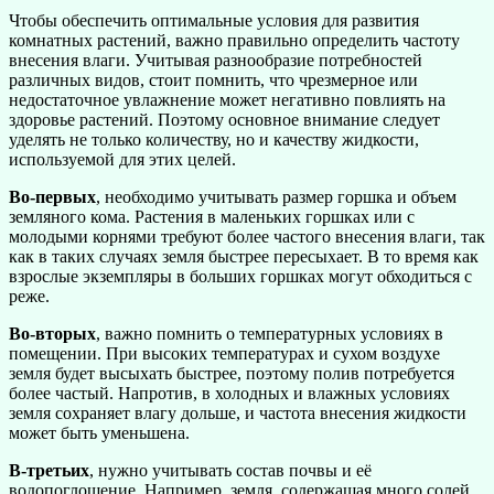
Чтобы обеспечить оптимальные условия для развития
комнатных растений, важно правильно определить частоту
внесения влаги. Учитывая разнообразие потребностей
различных видов, стоит помнить, что чрезмерное или
недостаточное увлажнение может негативно повлиять на
здоровье растений. Поэтому основное внимание следует
уделять не только количеству, но и качеству жидкости,
используемой для этих целей.
Во-первых
, необходимо учитывать размер горшка и объем
земляного кома. Растения в маленьких горшках или с
молодыми корнями требуют более частого внесения влаги, так
как в таких случаях земля быстрее пересыхает. В то время как
взрослые экземпляры в больших горшках могут обходиться с
реже.
Во-вторых
, важно помнить о температурных условиях в
помещении. При высоких температурах и сухом воздухе
земля будет высыхать быстрее, поэтому полив потребуется
более частый. Напротив, в холодных и влажных условиях
земля сохраняет влагу дольше, и частота внесения жидкости
может быть уменьшена.
В-третьих
, нужно учитывать состав почвы и её
водопоглощение. Например, земля, содержащая много солей