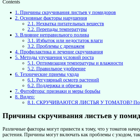
Contents
1.
Причины скручивания листьев у помидоров
2.
Основные факторы нарушения
2.1.
Нехватка питательных веществ
2.2.
Перепады температуры
3.
Влияние неправильного полива
3.1.
Избыток или недостаток влаги
3.2.
Проблемы с дренажем
4.
Профилактика и лечение скручивания
5.
Методы улучшения условий роста
5.1.
Оптимизация температуры и влажности
5.2.
Правильное удобрение
6.
Технические приемы ухода
6.1.
Регулярный осмотр растений
6.2.
Поддержка и обрезка
7.
Фитофтора: признаки и меры борьбы
8.
Видео:
8.1.
СКРУЧИВАЮТСЯ ЛИСТЬЯ У ТОМАТОВ? Помоги
Причины скручивания листьев у поми
Различные факторы могут привести к тому, что у томатов начну
растения. Причины могут включать как проблемы с уходом, так