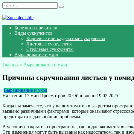
Перейти
Search
к
for:
содержанию
Болезни и вредители
Виды суккулентов
Корневые или каудексные суккуленты
Листовые суккуленты
Стеблевые суккуленты
Выращивание и уход
Главная
»
Выращивание и уход
Причины скручивания листьев у помид
Выращивание и уход
На чтение
17 мин
Просмотров
20
Обновлено
19.02.2025
Когда вы замечаете, что у ваших томатов в закрытом простра
вызвано различными факторами, которые оказывают стрессовое
предотвратить дальнейшие проблемы.
В условиях закрытого пространства, где поддерживается высок
Эти изменения могут быть вызваны как недостатком, так и из