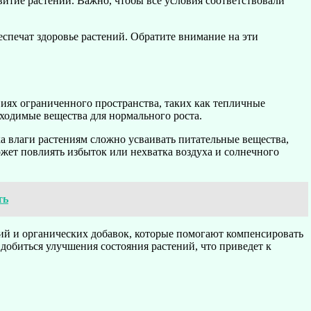
витие растений. Важно, чтобы все условия соответствовали
спечат здоровье растений. Обратите внимание на эти
виях ограниченного пространства, таких как тепличные
бходимые вещества для нормального роста.
а влаги растениям сложно усваивать питательные вещества,
ожет повлиять избыток или нехватка воздуха и солнечного
ть
й и органических добавок, которые помогают компенсировать
добиться улучшения состояния растений, что приведет к