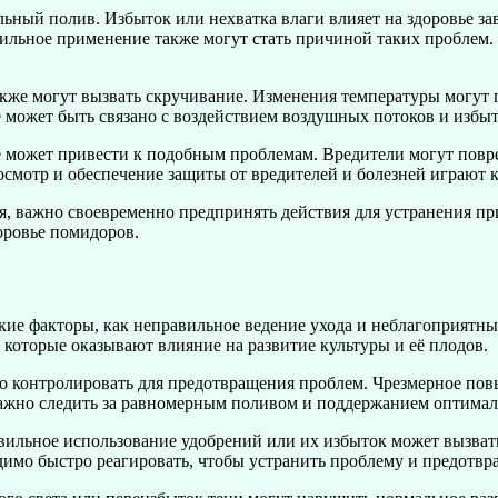
ьный полив. Избыток или нехватка влаги влияет на здоровье за
ильное применение также могут стать причиной таких проблем. 
кже могут вызвать скручивание. Изменения температуры могут п
е может быть связано с воздействием воздушных потоков и избы
е может привести к подобным проблемам. Вредители могут повре
смотр и обеспечение защиты от вредителей и болезней играют 
ся, важно своевременно предпринять действия для устранения п
оровье помидоров.
ие факторы, как неправильное ведение ухода и неблагоприятны
которые оказывают влияние на развитие культуры и её плодов.
о контролировать для предотвращения проблем. Чрезмерное пов
 Важно следить за равномерным поливом и поддержанием оптима
ильное использование удобрений или их избыток может вызвать
димо быстро реагировать, чтобы устранить проблему и предотвра