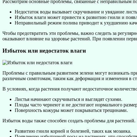
Рассмотрим основные проблемы, связанные с неправильным п
Недостаток воды вызывает скручивание и увядание листь
Избыток влаги может привести к развитию гнили и появ
Неправильный режим полива приводит к ухудшению качест
Чтобы предотвратить эти проблемы, важно следить за регулярн
оказывают влияние на здоровье растений. При появлении перв
Избыток или недостаток влаги
Проблемы с правильным развитием зелени могут возникать при 
различным симптомам, таким как деформация и изменения в ст
В условиях, когда растения получают недостаточное количеств
Листья начинают скручиваться и выглядят сухими.
Плоды часто чернеют и не достигают нормального размер
Поверхность кожуры может покрываться трещинами.
Избыток воды также способен создать проблемы для растений. 
Развитию гнили корней и болезней, таких как мозаика.
Появлению избыточной росы на растениях, что способст