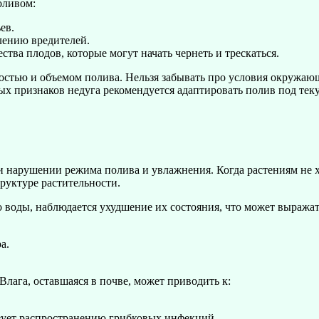
оливом:
ев.
лению вредителей.
ва плодов, которые могут начать чернеть и трескаться.
остью и объемом полива. Нельзя забывать про условия окружающ
ых признаков недуга рекомендуется адаптировать полив под тек
нарушении режима полива и увлажнения. Когда растениям не хва
руктуре растительности.
о воды, наблюдается ухудшение их состояния, что может выража
а.
Влага, оставшаяся в почве, может приводить к:
вует распространению грибковых инфекций.