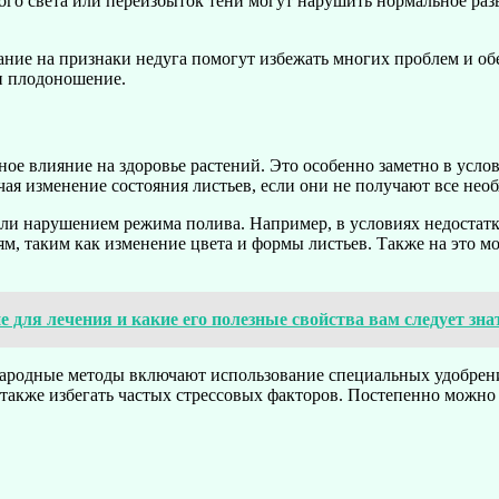
ого света или переизбыток тени могут нарушить нормальное раз
ие на признаки недуга помогут избежать многих проблем и обе
и плодоношение.
ое влияние на здоровье растений. Это особенно заметно в усло
ая изменение состояния листьев, если они не получают все нео
или нарушением режима полива. Например, в условиях недостатк
м, таким как изменение цвета и формы листьев. Также на это м
е для лечения и какие его полезные свойства вам следует зна
ародные методы включают использование специальных удобрени
 также избегать частых стрессовых факторов. Постепенно можно 