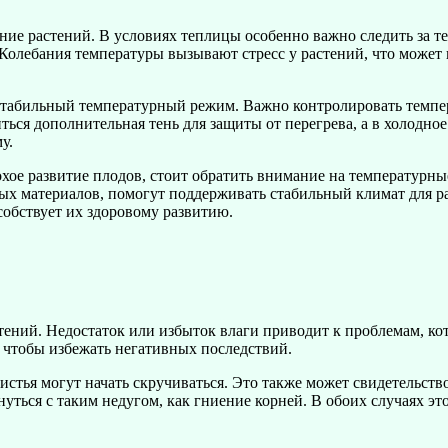
ние растений. В условиях теплицы особенно важно следить за 
. Колебания температуры вызывают стресс у растений, что може
 стабильный температурный режим. Важно контролировать темпе
ься дополнительная тень для защиты от перегрева, а в холодное
у.
охое развитие плодов, стоит обратить внимание на температурн
ых материалов, помогут поддерживать стабильный климат для ра
собствует их здоровому развитию.
тений. Недостаток или избыток влаги приводит к проблемам, ко
 чтобы избежать негативных последствий.
истья могут начать скручиваться. Это также может свидетельство
уться с таким недугом, как гниение корней. В обоих случаях э