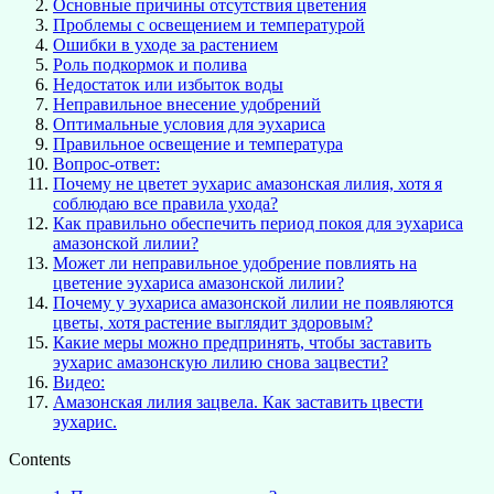
Основные причины отсутствия цветения
Проблемы с освещением и температурой
Ошибки в уходе за растением
Роль подкормок и полива
Недостаток или избыток воды
Неправильное внесение удобрений
Оптимальные условия для эухариса
Правильное освещение и температура
Вопрос-ответ:
Почему не цветет эухарис амазонская лилия, хотя я
соблюдаю все правила ухода?
Как правильно обеспечить период покоя для эухариса
амазонской лилии?
Может ли неправильное удобрение повлиять на
цветение эухариса амазонской лилии?
Почему у эухариса амазонской лилии не появляются
цветы, хотя растение выглядит здоровым?
Какие меры можно предпринять, чтобы заставить
эухарис амазонскую лилию снова зацвести?
Видео:
Амазонская лилия зацвела. Как заставить цвести
эухарис.
Contents