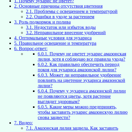
1.
Почему эухарис не цветет?
2.
Основные причины отсутствия цветения
2.1.
Проблемы с освещением и температурой
2.2.
Ошибки в уходе за растением
3.
Роль подкормок и полива
3.1.
Недостаток или избыток воды
3.2.
Неправильное внесение удобрений
4.
Оптимальные условия для эухариса
5.
Правильное освещение и температура
6.
Вопрос-ответ:
6.0.1.
Почему не цветет эухарис амазонская
лилия, хотя я соблюдаю все правила ухода?
6.0.2.
Как правильно обеспечить период
покоя для эухариса амазонской лилии?
6.0.3.
Может ли неправильное удобрение
повлиять на цветение эухариса амазонской
лилии?
6.0.4.
Почему у эухариса амазонской лилии
не появляются цветы, хотя растение
выглядит здоровым?
6.0.5.
Какие меры можно предпринять,
чтобы заставить эухарис амазонскую лилию
снова зацвести?
7.
Видео:
7.1.
Амазонская лилия зацвела. Как заставить