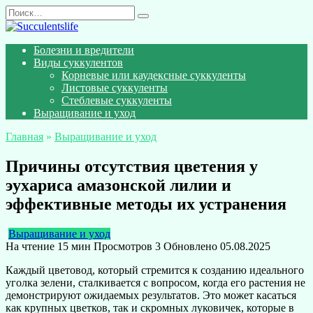
Перейти
Search
к
for:
содержанию
Болезни и вредители
Виды суккулентов
Корневые или каудексные суккуленты
Листовые суккуленты
Стеблевые суккуленты
Выращивание и уход
Главная
»
Выращивание и уход
Причины отсутствия цветения у
эухариса амазонской лилии и
эффективные методы их устранения
Выращивание и уход
На чтение
15 мин
Просмотров
3
Обновлено
05.08.2025
Каждый цветовод, который стремится к созданию идеального
уголка зелени, сталкивается с вопросом, когда его растения не
демонстрируют ожидаемых результатов. Это может касаться
как крупных цветков, так и скромных луковичек, которые в