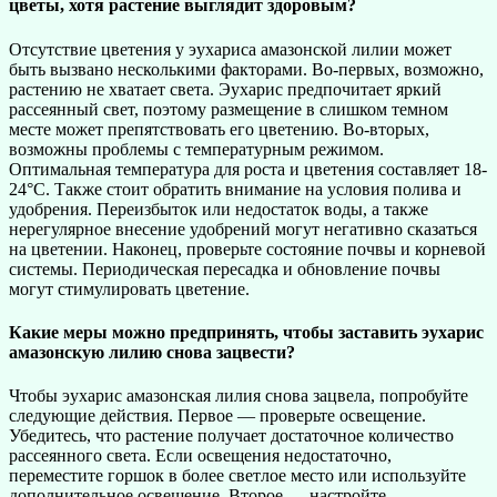
цветы, хотя растение выглядит здоровым?
Отсутствие цветения у эухариса амазонской лилии может
быть вызвано несколькими факторами. Во-первых, возможно,
растению не хватает света. Эухарис предпочитает яркий
рассеянный свет, поэтому размещение в слишком темном
месте может препятствовать его цветению. Во-вторых,
возможны проблемы с температурным режимом.
Оптимальная температура для роста и цветения составляет 18-
24°C. Также стоит обратить внимание на условия полива и
удобрения. Переизбыток или недостаток воды, а также
нерегулярное внесение удобрений могут негативно сказаться
на цветении. Наконец, проверьте состояние почвы и корневой
системы. Периодическая пересадка и обновление почвы
могут стимулировать цветение.
Какие меры можно предпринять, чтобы заставить эухарис
амазонскую лилию снова зацвести?
Чтобы эухарис амазонская лилия снова зацвела, попробуйте
следующие действия. Первое — проверьте освещение.
Убедитесь, что растение получает достаточное количество
рассеянного света. Если освещения недостаточно,
переместите горшок в более светлое место или используйте
дополнительное освещение. Второе — настройте