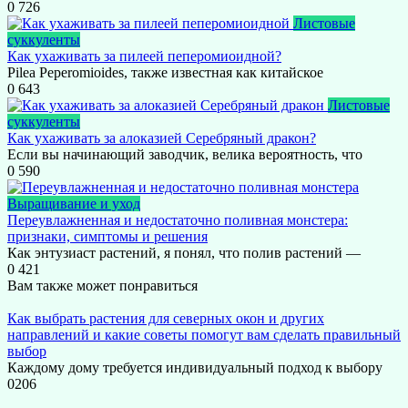
0
726
Листовые
суккуленты
Как ухаживать за пилеей пеперомиоидной?
Pilea Peperomioides, также известная как китайское
0
643
Листовые
суккуленты
Как ухаживать за алоказией Серебряный дракон?
Если вы начинающий заводчик, велика вероятность, что
0
590
Выращивание и уход
Переувлажненная и недостаточно поливная монстера:
признаки, симптомы и решения
Как энтузиаст растений, я понял, что полив растений —
0
421
Вам также может понравиться
Как выбрать растения для северных окон и других
направлений и какие советы помогут вам сделать правильный
выбор
Каждому дому требуется индивидуальный подход к выбору
0
206