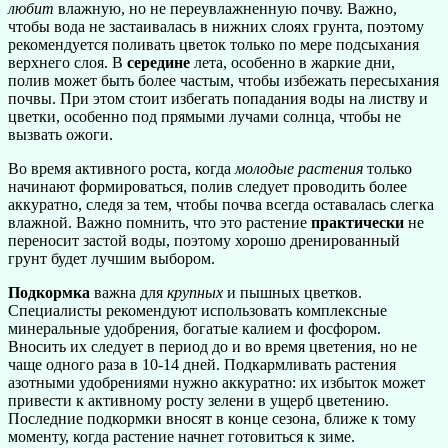
любит
влажную, но не переувлажненную почву. Важно,
чтобы вода не застаивалась в нижних слоях грунта, поэтому
рекомендуется поливать цветок только по мере подсыхания
верхнего слоя. В
середине
лета, особенно в жаркие дни,
полив может быть более частым, чтобы избежать пересыхания
почвы. При этом стоит избегать попадания воды на листву и
цветки, особенно под прямыми лучами солнца, чтобы не
вызвать ожоги.
Во время активного роста, когда
молодые растения
только
начинают формироваться, полив следует проводить более
аккуратно, следя за тем, чтобы почва всегда оставалась слегка
влажной. Важно помнить, что это растение
практически
не
переносит застой воды, поэтому хорошо дренированный
грунт будет лучшим выбором.
Подкормка
важна для
крупных
и пышных цветков.
Специалисты рекомендуют использовать комплексные
минеральные удобрения, богатые калием и фосфором.
Вносить их следует в период до и во время цветения, но не
чаще одного раза в 10-14 дней. Подкармливать растения
азотными удобрениями нужно аккуратно: их избыток может
привести к активному росту зелени в ущерб цветению.
Последние подкормки вносят в конце сезона, ближе к тому
моменту, когда растение начнет готовиться к зиме.