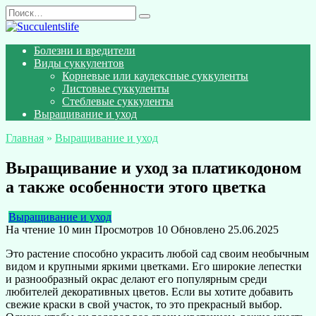
Перейти
Search
к
for:
содержанию
Болезни и вредители
Виды суккулентов
Корневые или каудексные суккуленты
Листовые суккуленты
Стеблевые суккуленты
Выращивание и уход
Главная
»
Выращивание и уход
Выращивание и уход за платикодоном
а также особенности этого цветка
Выращивание и уход
На чтение
10 мин
Просмотров
10
Обновлено
25.06.2025
Это растение способно украсить любой сад своим необычным
видом и крупными яркими цветками. Его широкие лепестки
и разнообразный окрас делают его популярным среди
любителей декоративных цветов. Если вы хотите добавить
свежие краски в свой участок, то это прекрасный выбор.