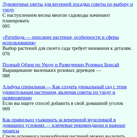
Луковичные цветы для весенней посадки советы по выбору и
уходу
С наступлением весны многие садоводы начинают
планировать
0
95
«Ратибида — описание растения, особенности и сферы
использования»
Выбор растений для своего сада требует внимания к деталям.
0
76
Полный Обзор по Уходу и Разведению Розовых Бонсай
Выращивание маленьких розовых деревцев —
0
88
Альбука спиральная — Как создать уникальный сад с этим
удивительным растением, включая советы по уходу и
размножению
Если вы ищете способ добавить в свой домашний уголок
0
69
Как правильно ухаживать за венериной мухоловкой в
домашних условиях — ключевые рекомендации и важные
нюансы
Среди огромного разнообразия растений можно выделить