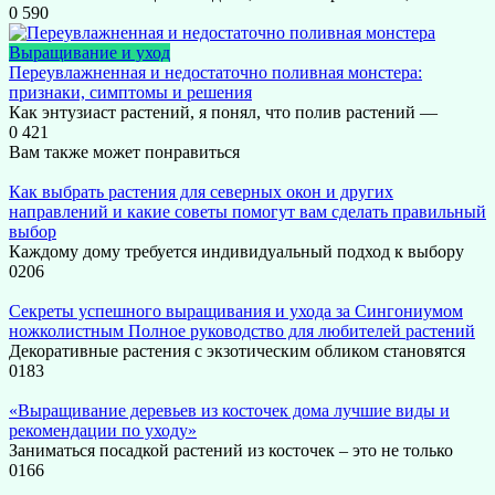
0
590
Выращивание и уход
Переувлажненная и недостаточно поливная монстера:
признаки, симптомы и решения
Как энтузиаст растений, я понял, что полив растений —
0
421
Вам также может понравиться
Как выбрать растения для северных окон и других
направлений и какие советы помогут вам сделать правильный
выбор
Каждому дому требуется индивидуальный подход к выбору
0
206
Секреты успешного выращивания и ухода за Сингониумом
ножколистным Полное руководство для любителей растений
Декоративные растения с экзотическим обликом становятся
0
183
«Выращивание деревьев из косточек дома лучшие виды и
рекомендации по уходу»
Заниматься посадкой растений из косточек – это не только
0
166