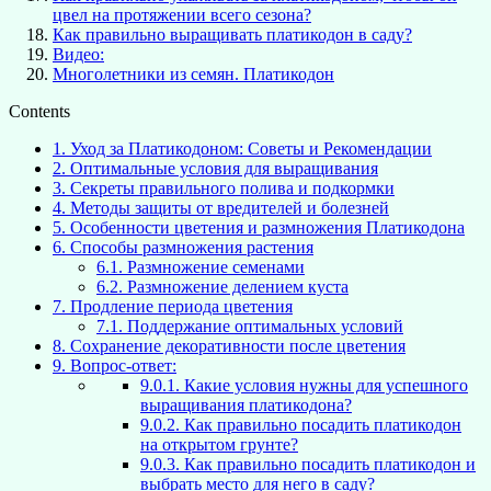
цвел на протяжении всего сезона?
Как правильно выращивать платикодон в саду?
Видео:
Многолетники из семян. Платикодон
Contents
1.
Уход за Платикодоном: Советы и Рекомендации
2.
Оптимальные условия для выращивания
3.
Секреты правильного полива и подкормки
4.
Методы защиты от вредителей и болезней
5.
Особенности цветения и размножения Платикодона
6.
Способы размножения растения
6.1.
Размножение семенами
6.2.
Размножение делением куста
7.
Продление периода цветения
7.1.
Поддержание оптимальных условий
8.
Сохранение декоративности после цветения
9.
Вопрос-ответ:
9.0.1.
Какие условия нужны для успешного
выращивания платикодона?
9.0.2.
Как правильно посадить платикодон
на открытом грунте?
9.0.3.
Как правильно посадить платикодон и
выбрать место для него в саду?