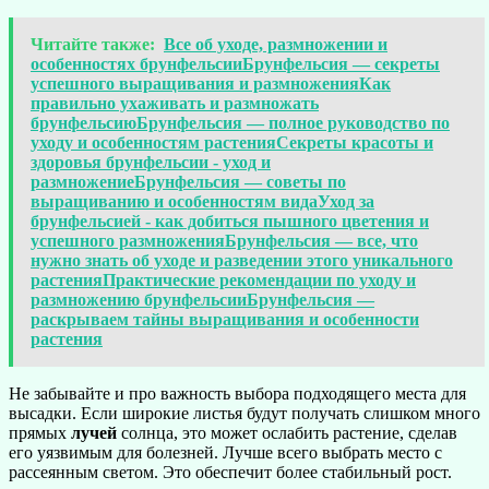
Читайте также:
Все об уходе, размножении и
особенностях брунфельсииБрунфельсия — секреты
успешного выращивания и размноженияКак
правильно ухаживать и размножать
брунфельсиюБрунфельсия — полное руководство по
уходу и особенностям растенияСекреты красоты и
здоровья брунфельсии - уход и
размножениеБрунфельсия — советы по
выращиванию и особенностям видаУход за
брунфельсией - как добиться пышного цветения и
успешного размноженияБрунфельсия — все, что
нужно знать об уходе и разведении этого уникального
растенияПрактические рекомендации по уходу и
размножению брунфельсииБрунфельсия —
раскрываем тайны выращивания и особенности
растения
Не забывайте и про важность выбора подходящего места для
высадки. Если широкие листья будут получать слишком много
прямых
лучей
солнца, это может ослабить растение, сделав
его уязвимым для болезней. Лучше всего выбрать место с
рассеянным светом. Это обеспечит более стабильный рост.