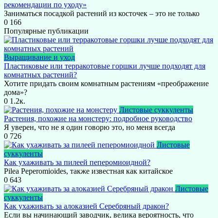
рекомендации по уходу»
Заниматься посадкой растений из косточек – это не только
0
166
Популярные публикации
Выращивание и уход
Пластиковые или терракотовые горшки лучше подходят для
комнатных растений?
Хотите придать своим комнатным растениям «преображение
дома»?
0
1.2к.
Листовые суккуленты
Растения, похожие на монстеру: подробное руководство
Я уверен, что не я один говорю это, но меня всегда
0
726
Листовые
суккуленты
Как ухаживать за пилеей пеперомиоидной?
Pilea Peperomioides, также известная как китайское
0
643
Листовые
суккуленты
Как ухаживать за алоказией Серебряный дракон?
Если вы начинающий заводчик, велика вероятность, что