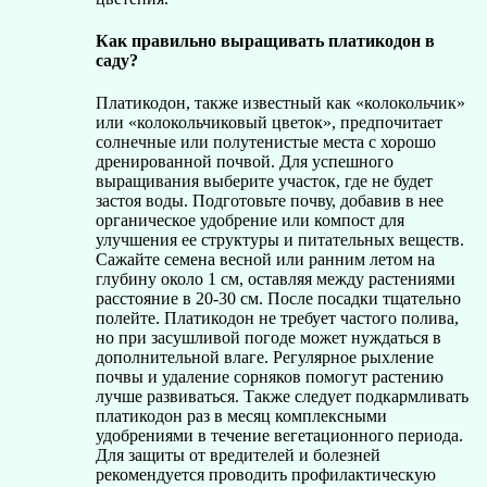
Как правильно выращивать платикодон в
саду?
Платикодон, также известный как «колокольчик»
или «колокольчиковый цветок», предпочитает
солнечные или полутенистые места с хорошо
дренированной почвой. Для успешного
выращивания выберите участок, где не будет
застоя воды. Подготовьте почву, добавив в нее
органическое удобрение или компост для
улучшения ее структуры и питательных веществ.
Сажайте семена весной или ранним летом на
глубину около 1 см, оставляя между растениями
расстояние в 20-30 см. После посадки тщательно
полейте. Платикодон не требует частого полива,
но при засушливой погоде может нуждаться в
дополнительной влаге. Регулярное рыхление
почвы и удаление сорняков помогут растению
лучше развиваться. Также следует подкармливать
платикодон раз в месяц комплексными
удобрениями в течение вегетационного периода.
Для защиты от вредителей и болезней
рекомендуется проводить профилактическую