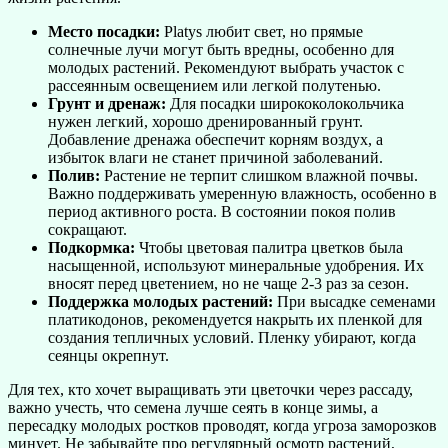
Место посадки:
Platys любит свет, но прямые
солнечные лучи могут быть вредны, особенно для
молодых растений. Рекомендуют выбрать участок с
рассеянным освещением или легкой полутенью.
Грунт и дренаж:
Для посадки ширококолокольчика
нужен легкий, хорошо дренированный грунт.
Добавление дренажа обеспечит корням воздух, а
избыток влаги не станет причиной заболеваний.
Полив:
Растение не терпит слишком влажной почвы.
Важно поддерживать умеренную влажность, особенно в
период активного роста. В состоянии покоя полив
сокращают.
Подкормка:
Чтобы цветовая палитра цветков была
насыщенной, используют минеральные удобрения. Их
вносят перед цветением, но не чаще 2-3 раз за сезон.
Поддержка молодых растений:
При высадке семенами
платикодонов, рекомендуется накрыть их пленкой для
создания тепличных условий. Пленку убирают, когда
сеянцы окрепнут.
Для тех, кто хочет выращивать эти цветочки через рассаду,
важно учесть, что семена лучше сеять в конце зимы, а
пересадку молодых ростков проводят, когда угроза заморозков
минует. Не забывайте про регулярный осмотр растений,