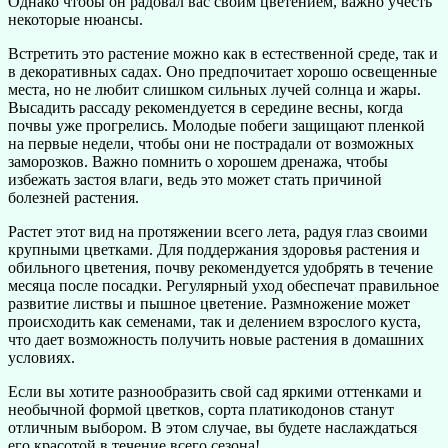
Однако чтобы он радовал вас своим цветением, важно учесть
некоторые нюансы.
Встретить это растение можно как в естественной среде, так и
в декоративных садах. Оно предпочитает хорошо освещенные
места, но не любит слишком сильных лучей солнца и жары.
Высадить рассаду рекомендуется в середине весны, когда
почвы уже прогрелись. Молодые побеги защищают пленкой
на первые недели, чтобы они не пострадали от возможных
заморозков. Важно помнить о хорошем дренажа, чтобы
избежать застоя влаги, ведь это может стать причиной
болезней растения.
Растет этот вид на протяжении всего лета, радуя глаз своими
крупными цветками. Для поддержания здоровья растения и
обильного цветения, почву рекомендуется удобрять в течение
месяца после посадки. Регулярный уход обеспечат правильное
развитие листвы и пышное цветение. Размножение может
происходить как семенами, так и делением взрослого куста,
что дает возможность получить новые растения в домашних
условиях.
Если вы хотите разнообразить свой сад яркими оттенками и
необычной формой цветков, сорта платикодонов станут
отличным выбором. В этом случае, вы будете наслаждаться
его красотой в течение всего сезона!