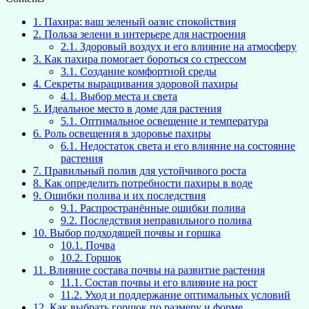
1.
Пахира: ваш зеленый оазис спокойствия
2.
Польза зелени в интерьере для настроения
2.1.
Здоровый воздух и его влияние на атмосферу
3.
Как пахира помогает бороться со стрессом
3.1.
Создание комфортной среды
4.
Секреты выращивания здоровой пахиры
4.1.
Выбор места и света
5.
Идеальное место в доме для растения
5.1.
Оптимальное освещение и температура
6.
Роль освещения в здоровье пахиры
6.1.
Недостаток света и его влияние на состояние
растения
7.
Правильный полив для устойчивого роста
8.
Как определить потребности пахиры в воде
9.
Ошибки полива и их последствия
9.1.
Распространённые ошибки полива
9.2.
Последствия неправильного полива
10.
Выбор подходящей почвы и горшка
10.1.
Почва
10.2.
Горшок
11.
Влияние состава почвы на развитие растения
11.1.
Состав почвы и его влияние на рост
11.2.
Уход и поддержание оптимальных условий
12.
Как выбрать горшок по размеру и форме