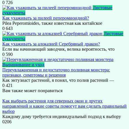
0
726
Листовые
суккуленты
Как ухаживать за пилеей пеперомиоидной?
Pilea Peperomioides, также известная как китайское
0
643
Листовые
суккуленты
Как ухаживать за алоказией Серебряный дракон?
Если вы начинающий заводчик, велика вероятность, что
0
590
Выращивание и уход
Переувлажненная и недостаточно поливная монстера:
признаки, симптомы и решения
Как энтузиаст растений, я понял, что полив растений —
0
421
Вам также может понравиться
Как выбрать растения для северных окон и других
направлений и какие советы помогут вам сделать правильный
выбор
Каждому дому требуется индивидуальный подход к выбору
0
206