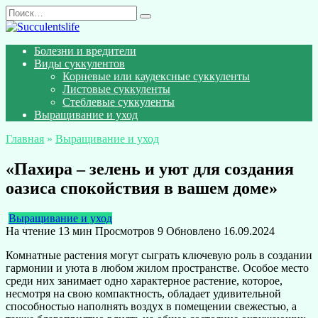
Перейти
Search
к
for:
содержанию
Болезни и вредители
Виды суккулентов
Корневые или каудексные суккуленты
Листовые суккуленты
Стеблевые суккуленты
Выращивание и уход
Главная
»
Выращивание и уход
«Пахира – зелень и уют для создания
оазиса спокойствия в вашем доме»
Выращивание и уход
На чтение
13 мин
Просмотров
9
Обновлено
16.09.2024
Комнатные растения могут сыграть ключевую роль в создании
гармонии и уюта в любом жилом пространстве. Особое место
среди них занимает одно характерное растение, которое,
несмотря на свою компактность, обладает удивительной
способностью наполнять воздух в помещении свежестью, а