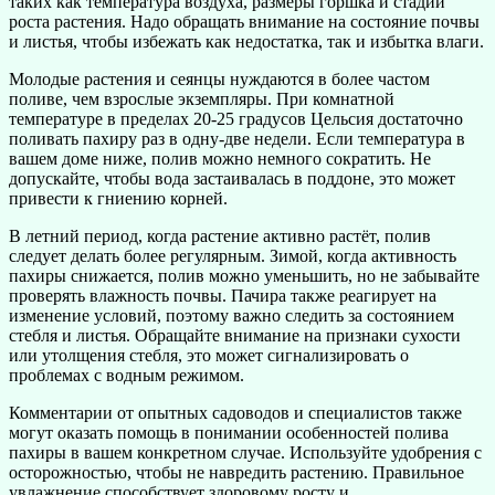
таких как температура воздуха, размеры горшка и стадии
роста растения. Надо обращать внимание на состояние почвы
и листья, чтобы избежать как недостатка, так и избытка влаги.
Молодые растения и сеянцы нуждаются в более частом
поливе, чем взрослые экземпляры. При комнатной
температуре в пределах 20-25 градусов Цельсия достаточно
поливать пахиру раз в одну-две недели. Если температура в
вашем доме ниже, полив можно немного сократить. Не
допускайте, чтобы вода застаивалась в поддоне, это может
привести к гниению корней.
В летний период, когда растение активно растёт, полив
следует делать более регулярным. Зимой, когда активность
пахиры снижается, полив можно уменьшить, но не забывайте
проверять влажность почвы. Пачира также реагирует на
изменение условий, поэтому важно следить за состоянием
стебля и листья. Обращайте внимание на признаки сухости
или утолщения стебля, это может сигнализировать о
проблемах с водным режимом.
Комментарии от опытных садоводов и специалистов также
могут оказать помощь в понимании особенностей полива
пахиры в вашем конкретном случае. Используйте удобрения с
осторожностью, чтобы не навредить растению. Правильное
увлажнение способствует здоровому росту и