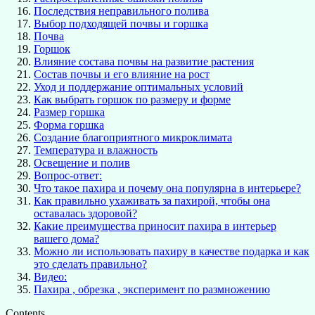
Последствия неправильного полива
Выбор подходящей почвы и горшка
Почва
Горшок
Влияние состава почвы на развитие растения
Состав почвы и его влияние на рост
Уход и поддержание оптимальных условий
Как выбрать горшок по размеру и форме
Размер горшка
Форма горшка
Создание благоприятного микроклимата
Температура и влажность
Освещение и полив
Вопрос-ответ:
Что такое пахира и почему она популярна в интерьере?
Как правильно ухаживать за пахирой, чтобы она
оставалась здоровой?
Какие преимущества приносит пахира в интерьер
вашего дома?
Можно ли использовать пахиру в качестве подарка и как
это сделать правильно?
Видео:
Пахира , обрезка , эксперимент по размножению
Contents