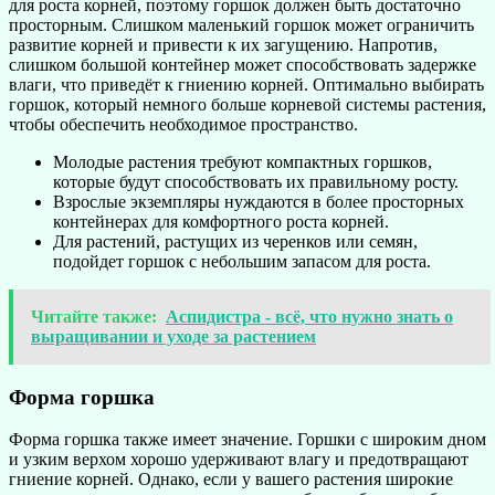
для роста корней, поэтому горшок должен быть достаточно
просторным. Слишком маленький горшок может ограничить
развитие корней и привести к их загущению. Напротив,
слишком большой контейнер может способствовать задержке
влаги, что приведёт к гниению корней. Оптимально выбирать
горшок, который немного больше корневой системы растения,
чтобы обеспечить необходимое пространство.
Молодые растения требуют компактных горшков,
которые будут способствовать их правильному росту.
Взрослые экземпляры нуждаются в более просторных
контейнерах для комфортного роста корней.
Для растений, растущих из черенков или семян,
подойдет горшок с небольшим запасом для роста.
Читайте также:
Аспидистра - всё, что нужно знать о
выращивании и уходе за растением
Форма горшка
Форма горшка также имеет значение. Горшки с широким дном
и узким верхом хорошо удерживают влагу и предотвращают
гниение корней. Однако, если у вашего растения широкие