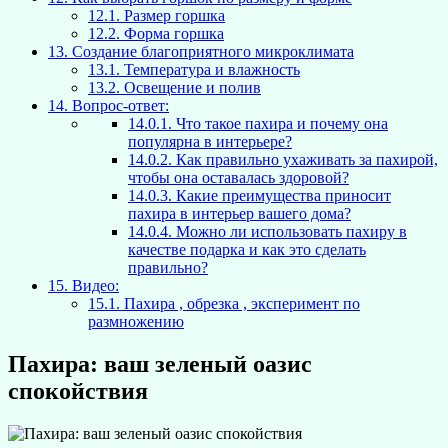
12.1.
Размер горшка
12.2.
Форма горшка
13.
Создание благоприятного микроклимата
13.1.
Температура и влажность
13.2.
Освещение и полив
14.
Вопрос-ответ:
14.0.1.
Что такое пахира и почему она
популярна в интерьере?
14.0.2.
Как правильно ухаживать за пахирой,
чтобы она оставалась здоровой?
14.0.3.
Какие преимущества приносит
пахира в интерьер вашего дома?
14.0.4.
Можно ли использовать пахиру в
качестве подарка и как это сделать
правильно?
15.
Видео:
15.1.
Пахира , обрезка , эксперимент по
размножению
Пахира: ваш зеленый оазис
спокойствия