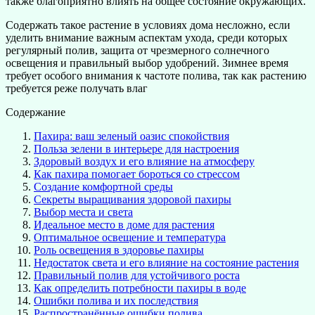
также благоприятно влиять на общее состояние окружающих.
Содержать такое растение в условиях дома несложно, если
уделить внимание важным аспектам ухода, среди которых
регулярный полив, защита от чрезмерного солнечного
освещения и правильный выбор удобрений. Зимнее время
требует особого внимания к частоте полива, так как растению
требуется реже получать влаг
Содержание
Пахира: ваш зеленый оазис спокойствия
Польза зелени в интерьере для настроения
Здоровый воздух и его влияние на атмосферу
Как пахира помогает бороться со стрессом
Создание комфортной среды
Секреты выращивания здоровой пахиры
Выбор места и света
Идеальное место в доме для растения
Оптимальное освещение и температура
Роль освещения в здоровье пахиры
Недостаток света и его влияние на состояние растения
Правильный полив для устойчивого роста
Как определить потребности пахиры в воде
Ошибки полива и их последствия
Распространённые ошибки полива