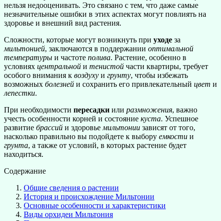
нельзя недооценивать. Это связано с тем, что даже самые
незначительные ошибки в этих аспектах могут повлиять на
здоровье и внешний вид растения.
Сложности, которые могут возникнуть при
уходе
за
мильтонией
, заключаются в поддержании
оптимальной
температуры
и частоте
полива
. Растение, особенно в
условиях
центральной
и
тенистой
части квартиры, требует
особого внимания к
воздуху
и
грунту
, чтобы избежать
возможных
болезней
и сохранить его привлекательный
цвет
и
лепестки
.
При необходимости
пересадки
или
размножения
, важно
учесть особенности корней и состояние
куста
. Успешное
развитие
брассий
и здоровье
мильтонии
зависят от того,
насколько правильно вы подойдете к выбору
емкости
и
грунта
, а также от условий, в которых растение будет
находиться.
Содержание
Общие сведения о растении
История и происхождение Мильтонии
Основные особенности и характеристики
Виды орхидеи Мильтония