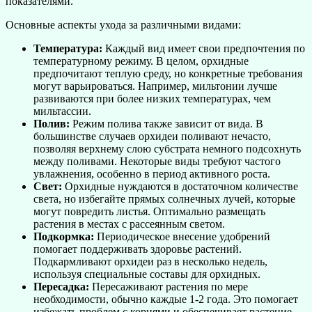
показателями.
Основные аспекты ухода за различными видами:
Температура:
Каждый вид имеет свои предпочтения по
температурному режиму. В целом, орхидные
предпочитают теплую среду, но конкретные требования
могут варьироваться. Например, мильтонии лучше
развиваются при более низких температурах, чем
мильтассии.
Полив:
Режим полива также зависит от вида. В
большинстве случаев орхидеи поливают нечасто,
позволяя верхнему слою субстрата немного подсохнуть
между поливами. Некоторые виды требуют частого
увлажнения, особенно в период активного роста.
Свет:
Орхидные нуждаются в достаточном количестве
света, но избегайте прямых солнечных лучей, которые
могут повредить листья. Оптимально размещать
растения в местах с рассеянным светом.
Подкормка:
Периодическое внесение удобрений
помогает поддерживать здоровье растений.
Подкармливают орхидеи раз в несколько недель,
используя специальные составы для орхидных.
Пересадка:
Пересаживают растения по мере
необходимости, обычно каждые 1-2 года. Это помогает
избежать проблем с корнями и обеспечивает растение