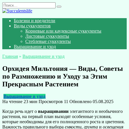
Перейти
Search
к
for:
содержанию
Болезни и вредители
Виды суккулентов
Корневые или каудексные суккуленты
Листовые суккуленты
Стеблевые суккуленты
Выращивание и уход
Главная
»
Выращивание и уход
Орхидея Мильтония — Виды, Советы
по Размножению и Уходу за Этим
Прекрасным Растением
Выращивание и уход
На чтение
23 мин
Просмотров
11
Обновлено
05.08.2025
Когда речь идет о
выращивании
элегантного и необычного
растения, на первый план выходят особенные условия,
которые необходимы для его полноценного роста и цветения.
Важность правильного выбора
емкости
,
грунта
и
освещения