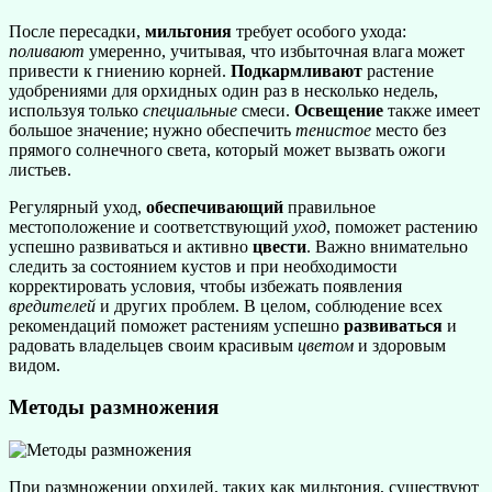
После пересадки,
мильтония
требует особого ухода:
поливают
умеренно, учитывая, что избыточная влага может
привести к гниению корней.
Подкармливают
растение
удобрениями для орхидных один раз в несколько недель,
используя только
специальные
смеси.
Освещение
также имеет
большое значение; нужно обеспечить
тенистое
место без
прямого солнечного света, который может вызвать ожоги
листьев.
Регулярный уход,
обеспечивающий
правильное
местоположение и соответствующий
уход
, поможет растению
успешно развиваться и активно
цвести
. Важно внимательно
следить за состоянием кустов и при необходимости
корректировать условия, чтобы избежать появления
вредителей
и других проблем. В целом, соблюдение всех
рекомендаций поможет растениям успешно
развиваться
и
радовать владельцев своим красивым
цветом
и здоровым
видом.
Методы размножения
При размножении орхидей, таких как мильтония, существуют