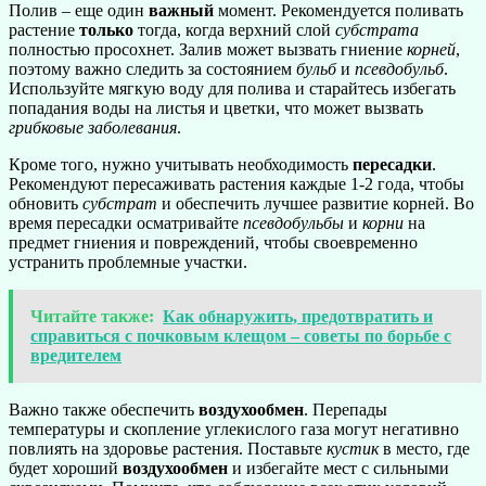
Полив – еще один
важный
момент. Рекомендуется поливать
растение
только
тогда, когда верхний слой
субстрата
полностью просохнет. Залив может вызвать гниение
корней
,
поэтому важно следить за состоянием
бульб
и
псевдобульб
.
Используйте мягкую воду для полива и старайтесь избегать
попадания воды на листья и цветки, что может вызвать
грибковые заболевания
.
Кроме того, нужно учитывать необходимость
пересадки
.
Рекомендуют пересаживать растения каждые 1-2 года, чтобы
обновить
субстрат
и обеспечить лучшее развитие корней. Во
время пересадки осматривайте
псевдобульбы
и
корни
на
предмет гниения и повреждений, чтобы своевременно
устранить проблемные участки.
Читайте также:
Как обнаружить, предотвратить и
справиться с почковым клещом – советы по борьбе с
вредителем
Важно также обеспечить
воздухообмен
. Перепады
температуры и скопление углекислого газа могут негативно
повлиять на здоровье растения. Поставьте
кустик
в место, где
будет хороший
воздухообмен
и избегайте мест с сильными