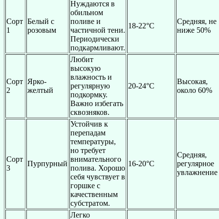
Нуждаются в
обильном
Сорт
Белый с
поливе и
Средняя, не
18-22°C
1
розовым
частичной тени.
ниже 50%
Периодически
подкармливают.
Любит
высокую
влажность и
Сорт
Ярко-
Высокая,
регулярную
20-24°C
2
желтый
около 60%
подкормку.
Важно избегать
сквозняков.
Устойчив к
перепадам
температуры,
но требует
Средняя,
Сорт
внимательного
Пурпурный
16-20°C
регулярное
3
полива. Хорошо
увлажнение
себя чувствует в
горшке с
качественным
субстратом.
Легко