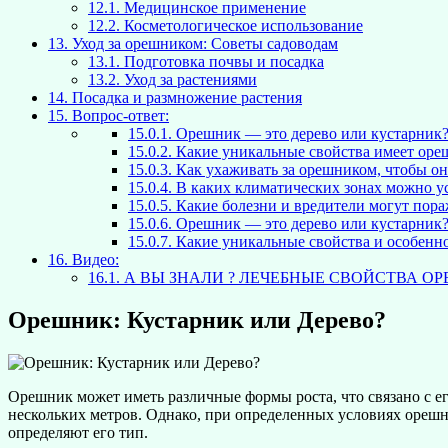
12.1.
Медицинское применение
12.2.
Косметологическое использование
13.
Уход за орешником: Советы садоводам
13.1.
Подготовка почвы и посадка
13.2.
Уход за растениями
14.
Посадка и размножение растения
15.
Вопрос-ответ:
15.0.1.
Орешник — это дерево или кустарник
15.0.2.
Какие уникальные свойства имеет оре
15.0.3.
Как ухаживать за орешником, чтобы о
15.0.4.
В каких климатических зонах можно 
15.0.5.
Какие болезни и вредители могут пор
15.0.6.
Орешник — это дерево или кустарник? 
15.0.7.
Какие уникальные свойства и особенно
16.
Видео:
16.1.
А ВЫ ЗНАЛИ ? ЛЕЧЕБНЫЕ СВОЙСТВА ОРЕ
Орешник: Кустарник или Дерево?
Орешник может иметь различные формы роста, что связано с ег
нескольких метров. Однако, при определенных условиях орешн
определяют его тип.