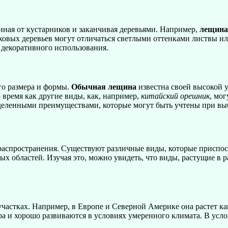
иная от кустарников и заканчивая деревьями. Например,
лещина
реховых деревьев могут отличаться светлыми оттенками листвы 
 декоративного использования.
го размера и формы.
Обычная лещина
известна своей высокой у
 время как другие виды, как, например,
китайский орешник
, мо
еделенными преимуществами, которые могут быть учтены при вы
л распространения. Существуют различные виды, которые приспо
ых областей. Изучая это, можно увидеть, что виды, растущие в
частках. Например, в Европе и Северной Америке она растет как 
ра и хорошо развиваются в условиях умеренного климата. В усл