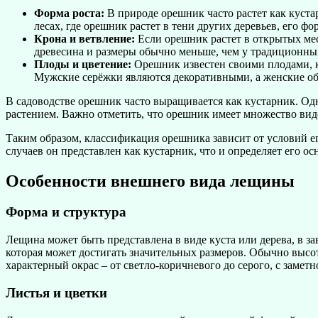
Форма роста:
В природе орешник часто растет как куста
лесах, где орешник растет в тени других деревьев, его 
Крона и ветвление:
Если орешник растет в открытых мест
древесина и размеры обычно меньше, чем у традиционных
Плоды и цветение:
Орешник известен своими плодами, к
Мужские серёжки являются декоративными, а женские об
В садоводстве орешник часто выращивается как кустарник. Одн
растением. Важно отметить, что орешник имеет множество вид
Таким образом, классификация орешника зависит от условий ег
случаев он представлен как кустарник, что и определяет его ос
Особенности внешнего вида лещины
Форма и структура
Лещина может быть представлена в виде куста или дерева, в 
которая может достигать значительных размеров. Обычно высота
характерный окрас – от светло-коричневого до серого, с заме
Листья и цветки