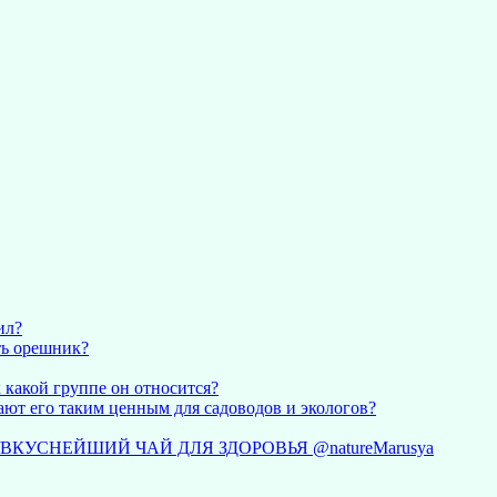
ил?
ть орешник?
 какой группе он относится?
ют его таким ценным для садоводов и экологов?
ВКУСНЕЙШИЙ ЧАЙ ДЛЯ ЗДОРОВЬЯ @natureMarusya