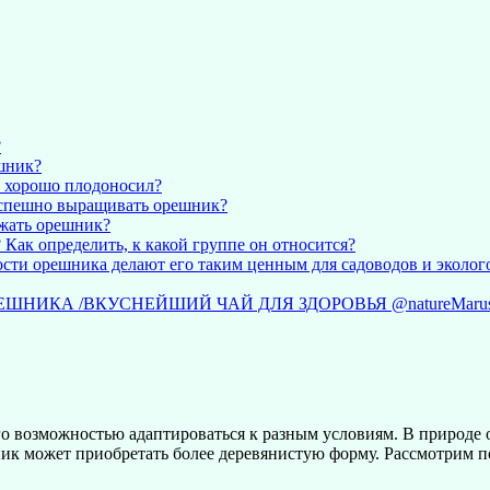
?
шник?
н хорошо плодоносил?
успешно выращивать орешник?
ажать орешник?
Как определить, к какой группе он относится?
сти орешника делают его таким ценным для садоводов и эколог
ШНИКА /ВКУСНЕЙШИЙ ЧАЙ ДЛЯ ЗДОРОВЬЯ @natureMarus
о возможностью адаптироваться к разным условиям. В природе о
ик может приобретать более деревянистую форму. Рассмотрим по