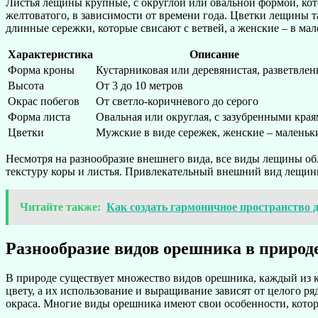
Листья лещины крупные, с округлой или овальной формой, кото
желтоватого, в зависимости от времени года. Цветки лещины 
длинные сережки, которые свисают с ветвей, а женские – в ма
Характеристика
Описание
Форма кроны
Кустарниковая или деревянистая, разветвлен
Высота
От 3 до 10 метров
Окрас побегов
От светло-коричневого до серого
Форма листа
Овальная или округлая, с зазубренными кра
Цветки
Мужские в виде сережек, женские – маленьк
Несмотря на разнообразие внешнего вида, все виды лещины об
текстуру коры и листья. Привлекательный внешний вид лещины 
Читайте также:
Как создать гармоничное пространство 
Разнообразие видов орешника в природ
В природе существует множество видов орешника, каждый из к
цвету, а их использование и выращивание зависят от целого ряд
окраса. Многие виды орешника имеют свои особенности, котор