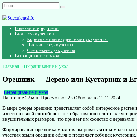
Перейти
Search
к
for:
содержанию
Болезни и вредители
Виды суккулентов
Корневые или каудексные суккуленты
Листовые суккуленты
Стеблевые суккуленты
Выращивание и уход
Главная
»
Выращивание и уход
Орешник — Дерево или Кустарник и Ег
Выращивание и уход
На чтение
22 мин
Просмотров
23
Обновлено
11.11.2024
В мире флоры орешник представляет собой интересное растени
известно своей способностью к образованию плотных кустарник
внушительных размеров, что придает им сходство с деревьями
Формирование орешника может варьироваться от компактных кус
участках земли орешник обычно проявляет себя как кустарник,