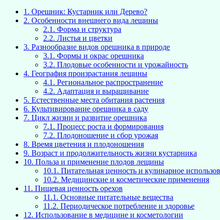
1.
Орешник: Кустарник или Дерево?
2.
Особенности внешнего вида лещины
2.1.
Форма и структура
2.2.
Листья и цветки
3.
Разнообразие видов орешника в природе
3.1.
Формы и окрас орешника
3.2.
Плодовые особенности и урожайность
4.
География произрастания лещины
4.1.
Региональное распространение
4.2.
Адаптация и выращивание
5.
Естественные места обитания растения
6.
Культивирование орешника в саду
7.
Цикл жизни и развитие орешника
7.1.
Процесс роста и формирования
7.2.
Плодоношение и сбор урожая
8.
Время цветения и плодоношения
9.
Возраст и продолжительность жизни кустарника
10.
Польза и применение плодов лещины
10.1.
Питательная ценность и кулинарное использо
10.2.
Медицинские и косметические применения
11.
Пищевая ценность орехов
11.1.
Основные питательные вещества
11.2.
Периодическое потребление и здоровье
12.
Использование в медицине и косметологии