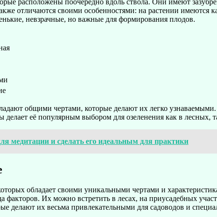
рые расположены поочередно вдоль ствола. Они имеют зазубренн
также отличаются своими особенностями: на растении имеются к
ленькие, невзрачные, но важные для формирования плодов.
ная
ями
ие
ладают общими чертами, которые делают их легко узнаваемыми. 
делает её популярным выбором для озеленения как в лесных, та
для медитации и сделать его идеальным для практики
е
оторых обладает своими уникальными чертами и характеристикам
а факторов. Их можно встретить в лесах, на приусадебных участк
ые делают их весьма привлекательными для садоводов и специа