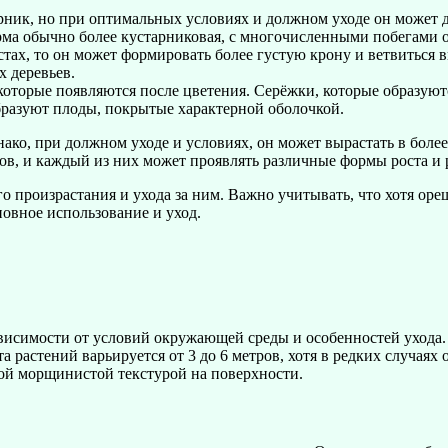
рник, но при оптимальных условиях и должном уходе он может д
форма обычно более кустарниковая, с многочисленными побегами 
ах, то он может формировать более густую крону и ветвиться в
 деревьев.
оторые появляются после цветения. Серёжки, которые образуютс
разуют плоды, покрытые характерной оболочкой.
ако, при должном уходе и условиях, он может вырастать в боле
ов, и каждый из них может проявлять различные формы роста и 
о произрастания и ухода за ним. Важно учитывать, что хотя ор
новное использование и уход.
зависимости от условий окружающей среды и особенностей ухода
 растений варьируется от 3 до 6 метров, хотя в редких случаях
тной морщинистой текстурой на поверхности.