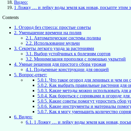
Видео:
1 Ложку … и лейку воды земля как новая, посыпте этим 
Contents
1.
Огород без стресса: простые советы
2.
Уменьшение времени на полив
2.1.
Автоматические системы полива
2.2.
Использование мульчи
3.
Секреты легкого ухода за растениями
3.1.
Выбор устойчивых к болезням сортов
3.2.
Минимизация прополки с помощью укрытий
4.
Умные решения для простого сбора урожая
4.1.
Подъемные конструкции для овощей
5.
Вопрос-ответ:
5.0.1.
Что такое огород для ленивых и чем он 
5.0.2.
Как выбрать правильные растения для о
5.0.3.
Какие методы можно использовать для а
5.0.4.
Как бороться с сорняками в огороде для
5.0.5.
Какие советы помогут упростить сбор у
5.0.6.
Какие инструменты и материалы помогут
5.0.7.
Как я могу уменьшить количество сорня
6.
Видео:
6.1.
1 Ложку … и лейку воды земля как новая, посы