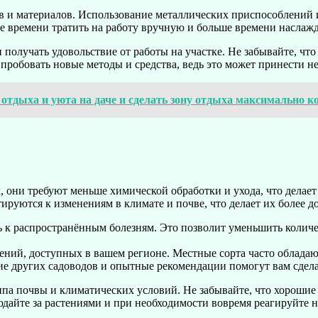
в и материалов. Использование металлических приспособлений 
е времени тратить на работу вручную и больше времени наслажд
и получать удовольствие от работы на участке. Не забывайте, чт
пробовать новые методы и средства, ведь это может принести не т
я отдыха и уюта на даче и сделать зону отдыха максимально 
они требуют меньше химической обработки и ухода, что делает 
тируются к изменениям в климате и почве, что делает их более 
 к распространённым болезням. Это позволит уменьшить количес
ений, доступных в вашем регионе. Местные сорта часто облада
е других садоводов и опытные рекомендации помогут вам сдел
ипа почвы и климатических условий. Не забывайте, что хорошие
юдайте за растениями и при необходимости вовремя реагируйте 