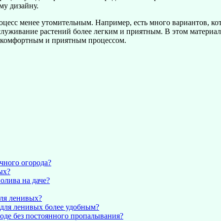
му дизайну.
роцесс менее утомительным. Например, есть много вариантов, ко
служивание растений более легким и приятным. В этом материал
ее комфортным и приятным процессом.
ычного огорода?
ых?
олива на даче?
для ленивых?
 для ленивых более удобным?
роде без постоянного пропалывания?