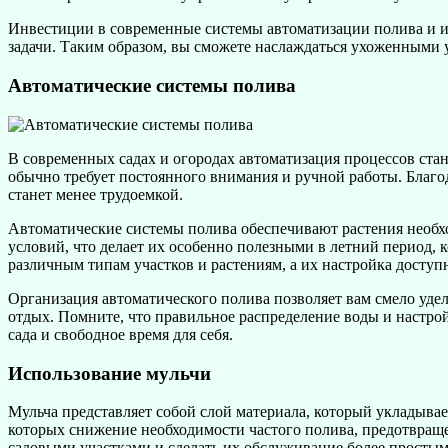
Инвестиции в современные системы автоматизации полива и и
задачи. Таким образом, вы сможете наслаждаться ухоженными у
Автоматические системы полива
В современных садах и огородах автоматизация процессов ста
обычно требует постоянного внимания и ручной работы. Благод
станет менее трудоемкой.
Автоматические системы полива обеспечивают растения необхо
условий, что делает их особенно полезными в летний период, 
различным типам участков и растениям, а их настройка доступ
Организация автоматического полива позволяет вам смело уде
отдых. Помните, что правильное распределение воды и настрой
сада и свободное время для себя.
Использование мульчи
Мульча представляет собой слой материала, который укладывае
которых снижение необходимости частого полива, предотвращен
садовыми участками и сделать их обслуживание более просты