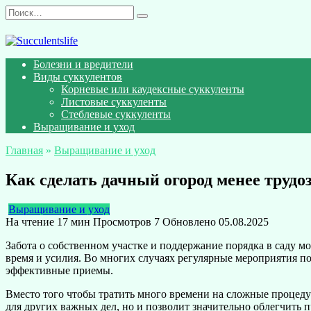
Перейти
Search
к
for:
содержанию
Болезни и вредители
Виды суккулентов
Корневые или каудексные суккуленты
Листовые суккуленты
Стеблевые суккуленты
Выращивание и уход
Главная
»
Выращивание и уход
Как сделать дачный огород менее труд
Выращивание и уход
На чтение
17 мин
Просмотров
7
Обновлено
05.08.2025
Забота о собственном участке и поддержание порядка в саду м
время и усилия. Во многих случаях регулярные мероприятия по 
эффективные приемы.
Вместо того чтобы тратить много времени на сложные процедур
для других важных дел, но и позволит значительно облегчить 