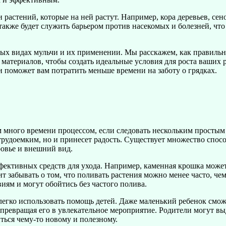
 растений, которые на ней растут. Например, кора деревьев, се
также будет служить барьером против насекомых и болезней, чт
х видах мульчи и их применении. Мы расскажем, как правильно 
материалов, чтобы создать идеальные условия для роста ваших р
и поможет вам потратить меньше времени на заботу о грядках.
 много времени процессом, если следовать нескольким простым 
трудоемким, но и принесет радость. Существует множество спосо
ровье и внешний вид.
ффективных средств для ухода. Например, каменная крошка може
ит забывать о том, что поливать растения можно менее часто, че
иям и могут обойтись без частого полива.
легко использовать помощь детей. Даже маленький ребенок смож
, превращая его в увлекательное мероприятие. Родители могут вы
ться чему-то новому и полезному.