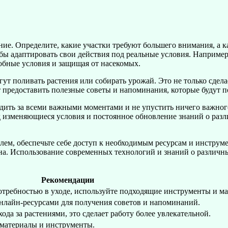
ние. Определите, какие участки требуют большего внимания, а
бы адаптировать свои действия под реальные условия. Наприме
добные условия и защищая от насекомых.
огут поливать растения или собирать урожай. Это не только сдел
предоставить полезные советы и напоминания, которые будут п
дить за всеми важными моментами и не упустить ничего важног
 изменяющиеся условия и постоянное обновление знаний о разли
облем, обеспечьте себе доступ к необходимым ресурсам и инстру
зона. Использование современных технологий и знаний о различн
Рекомендации
отребностью в уходе, используйте подходящие инструменты и м
нлайн-ресурсами для получения советов и напоминаний.
ода за растениями, это сделает работу более увлекательной.
 материалы и инструменты.