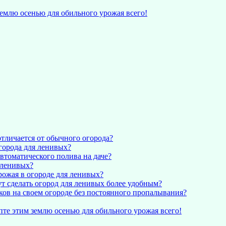
землю осенью для обильного урожая всего!
отличается от обычного огорода?
города для ленивых?
втоматического полива на даче?
 ленивых?
рожая в огороде для ленивых?
 сделать огород для ленивых более удобным?
ков на своем огороде без постоянного пропалывания?
пте этим землю осенью для обильного урожая всего!