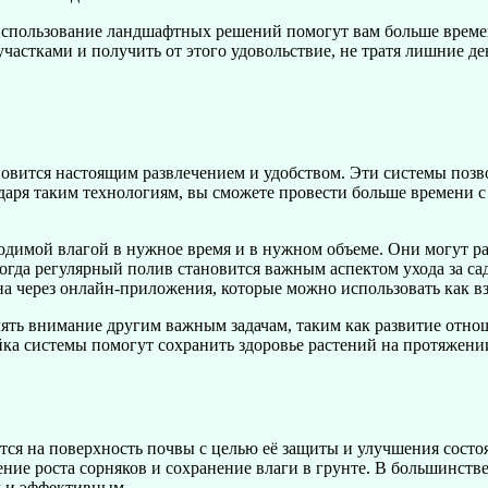
спользование ландшафтных решений помогут вам больше времени
частками и получить от этого удовольствие, не тратя лишние де
новится настоящим развлечением и удобством. Эти системы позв
аря таким технологиям, вы сможете провести больше времени с с
димой влагой в нужное время и в нужном объеме. Они могут ра
когда регулярный полив становится важным аспектом ухода за са
на через онлайн-приложения, которые можно использовать как вз
лять внимание другим важным задачам, таким как развитие отнош
ка системы помогут сохранить здоровье растений на протяжении 
тся на поверхность почвы с целью её защиты и улучшения состо
ие роста сорняков и сохранение влаги в грунте. В большинстве
м и эффективным.