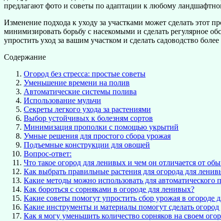
предлагают фото и советы по адаптации к любому ландшафтно
Изменение подхода к уходу за участками может сделать этот п
минимизировать борьбу с насекомыми и сделать регулярное об
упростить уход за вашим участком и сделать садоводство бол
Содержание
Огород без стресса: простые советы
Уменьшение времени на полив
Автоматические системы полива
Использование мульчи
Секреты легкого ухода за растениями
Выбор устойчивых к болезням сортов
Минимизация прополки с помощью укрытий
Умные решения для простого сбора урожая
Подъемные конструкции для овощей
Вопрос-ответ:
Что такое огород для ленивых и чем он отличается от об
Как выбрать правильные растения для огорода для ленив
Какие методы можно использовать для автоматического п
Как бороться с сорняками в огороде для ленивых?
Какие советы помогут упростить сбор урожая в огороде 
Какие инструменты и материалы помогут сделать огород
Как я могу уменьшить количество сорняков на своем ого