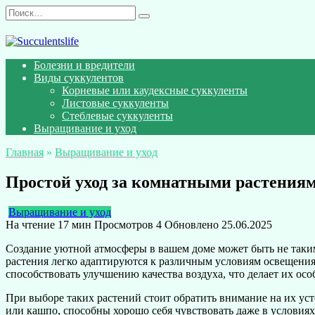
Перейти
Search
к
for:
содержанию
Болезни и вредители
Виды суккулентов
Корневые или каудексные суккуленты
Листовые суккуленты
Стеблевые суккуленты
Выращивание и уход
Главная
»
Выращивание и уход
Простой уход за комнатными растения
Выращивание и уход
На чтение
17 мин
Просмотров
4
Обновлено
25.06.2025
Создание уютной атмосферы в вашем доме может быть не таким
растения легко адаптируются к различным условиям освещения 
способствовать улучшению качества воздуха, что делает их о
При выборе таких растений стоит обратить внимание на их ус
или кашпо, способны хорошо себя чувствовать даже в условиях