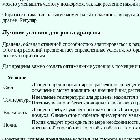
можно уменьшить частоту подкормок, так как растение находит
Обратите внимание на такие моменты как влажность воздуха и 
драцен. Регуляр
Лучшие условия для роста драцены
Драцена, обладая отличной способностью адаптироваться к раз
Этот вид растений предпочитает определенные условия, которы
легким и приятным.
Для драцены важно создать оптимальные условия в помещении.
Условие
Драцена предпочитает яркое рассеянное освещен
Свет
освещении могут повлиять на внешний вид расте
Идеальные температуры для драцены находятся в 
Температура
Поэтому важно избегать холодных сквозняков и р
Драцена требует умеренной влажности. Для подд
Влажность
воздуха. Однако стоит избегать чрезмерного увл
Полив следует проводить по мере необходимости,
Полив
дренажной способностью, чтобы избежать застоя
Обеспечив драцене правильные условия, вы сможете наблюдать