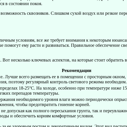
ся в состоянии покоя.
возможность сквозняков. Слишком сухой воздух или резкие пере
личным условиям, все же требует внимания к некоторым нюансам
е помогут ему расти и развиваться. Правильное обеспечение све
 Вот несколько ключевых аспектов, на которые стоит обратить 
Рекомендации
ие. Лучше всего размещать ее в помещении с просторным окном,
ния, поэтому регулярный контроль светового режима необходим.
пределах 18-25°C. На холоде, особенно при температуре ниже 15
езких перепадов температуры.
ержания необходимого уровня влаги можно периодически опрыск
ажнения, чтобы предотвратить гниение корней.
 не допуская как полного пересыхания грунта, так и переувлаж
 воды и обеспечить корням комфортные условия.
 за ее здоровым ростом и декоративным видом. Этот вид расти