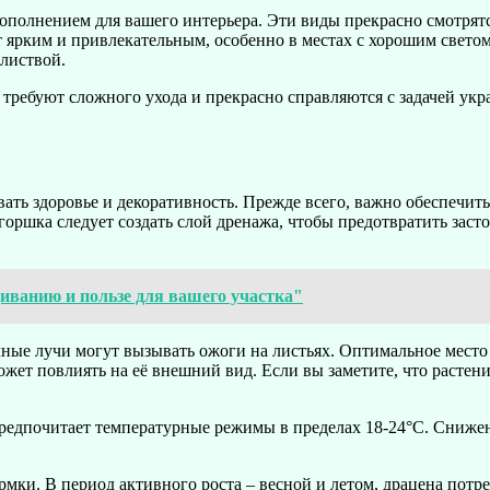
ополнением для вашего интерьера. Эти виды прекрасно смотрят
т ярким и привлекательным, особенно в местах с хорошим свето
листвой.
е требуют сложного ухода и прекрасно справляются с задачей 
вать здоровье и декоративность. Прежде всего, важно обеспечи
горшка следует создать слой дренажа, чтобы предотвратить засто
щиванию и пользе для вашего участка"
ные лучи могут вызывать ожоги на листьях. Оптимальное место 
может повлиять на её внешний вид. Если вы заметите, что растен
предпочитает температурные режимы в пределах 18-24°C. Снижен
ки. В период активного роста – весной и летом, драцена потре