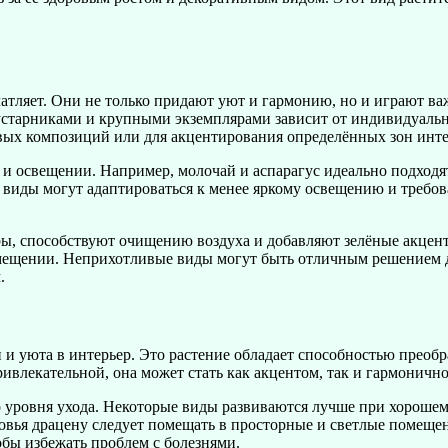
чатляет. Они не только придают уют и гармонию, но и играют в
старниками и крупными экземплярами зависит от индивидуаль
вых композиций или для акцентирования определённых зон инте
и освещении. Например, молочай и аспарагус идеально подходят 
 виды могут адаптироваться к менее яркому освещению и требов
ры, способствуют очищению воздуха и добавляют зелёные акценты
ещении. Неприхотливые виды могут быть отличным решением для
.
и и уюта в интерьер. Это растение обладает способностью преоб
влекательной, она может стать как акцентом, так и гармонично
го уровня ухода. Некоторые виды развиваются лучше при хорошем
овья драцену следует помещать в просторные и светлые помеще
обы избежать проблем с болезнями.