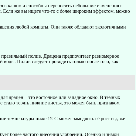
ся в кашпо и способны переносить небольшие изменения в
м. Если же вы ищете что-то с более широким эффектом, можно
украшения любой комнаты. Они также обладают экологичными
ть правильный полив. Драцена предпочитает равномерное
й воды. Полив следует проводить только после того, как
для драцен – это восточное или западное окно. В темных
ие стало терять нижние листья, это может быть признаком
ие температуры ниже 15°C может замедлить её рост и даже
бует более частого внесения удобрений. Осенью и зимой