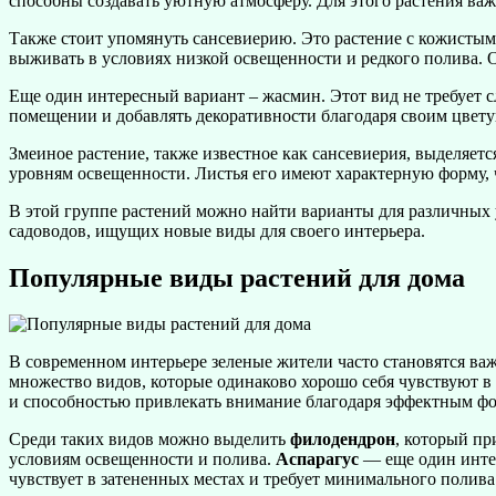
способны создавать уютную атмосферу. Для этого растения ва
Также стоит упомянуть сансевиерию. Это растение с кожистым
выживать в условиях низкой освещенности и редкого полива. О
Еще один интересный вариант – жасмин. Этот вид не требует 
помещении и добавлять декоративности благодаря своим цвет
Змеиное растение, также известное как сансевиерия, выделяет
уровням освещенности. Листья его имеют характерную форму, 
В этой группе растений можно найти варианты для различных ус
садоводов, ищущих новые виды для своего интерьера.
Популярные виды растений для дома
В современном интерьере зеленые жители часто становятся важ
множество видов, которые одинаково хорошо себя чувствуют в
и способностью привлекать внимание благодаря эффектным фо
Среди таких видов можно выделить
филодендрон
, который п
условиям освещенности и полива.
Аспарагус
— еще один интер
чувствует в затененных местах и требует минимального полива