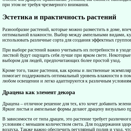
при этом не требуя чрезмерного внимания.
Эстетика и практичность растений
Разнообразие растений, которые можно разместить в доме, впе
оптимальной влажности. Выбор между ампельными видами, ку
использовать различные сорта для создания эффектных группо
При выборе растений важно учитывать их потребности в уходе 
листвой будут ощущать себя лучше при ярком свете. Некоторые
выбором для людей, предпочитающих более простой уход.
Кроме того, такие растения, как кроны и лиственные экземпля
помогает поддерживать оптимальный уровень влажности в пом
любом освещении и легко адаптируются к различным условиям
Драцена как элемент декора
Драцена – отличное решение для тех, кто хочет добавить зелен
Яркие листья и ампельные формы делают драцену визуально при
В зависимости от типа драцен, это растение требует различно
условиям с меньшим количеством света. Для поддержания здор
воздуха. Также важно обеспечить регулярный полив и уход, чт