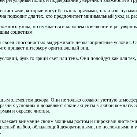
жен регулярный полив и поддержание умеренной влажности в гру
и листьями, которые могут быть как прямыми, так и изогнутыми
на подходит для тех, кто предпочитает минимальный уход за ра
сложного ухода, но нуждается в хорошем освещении и регулярно
ущим соцветиям.
ся своей способностью выдерживать неблагоприятные условия. О
что придает интерьеру оригинальный вид.
ловий, будь то яркий свет или тень. Они подойдут как для тех,
ным элементом декора. Они не только создают уютную атмосферу
 разных условиях и добавляют яркие акценты в любой комнате. 
рмам и окраске листвы.
ривлекает внимание своим мощным ростом и широкими листьями.
есный выбор, обладающий декоративными, но несложными в ухо
.