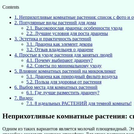
Contents
1.
Неприхотливые комнатные растения: список с фото и 
2.
Популярные виды растений для дома
2.1.
Высокорослая драцена: особенности ухода
2.2.
Лучшие условия для роста драцены
3.
Эстетика и практичность растений
3.1.
Драцена как элемент декора
3.2.
Отзыв владельцев о драцене
4.
Простые в уходе растения для занятых людей
4.1.
Почему выбирают драцену?
4.2.
Советы по минимальному уходу
5.
Влияние комнатных растений на микроклимат
5.1.
Драцена как природный фильтр воздуха
5.2.
Польза для здоровья от растения
6.
Выбор места для комнатных растений
6.1.
Где лучше разместить драцену?
7.
Видео:
7.1.
8 идеальных РАСТЕНИЙ для темной комнаты!
Неприхотливые комнатные растения: с
Одним из таких вариантов является молочай плющевидный. Это