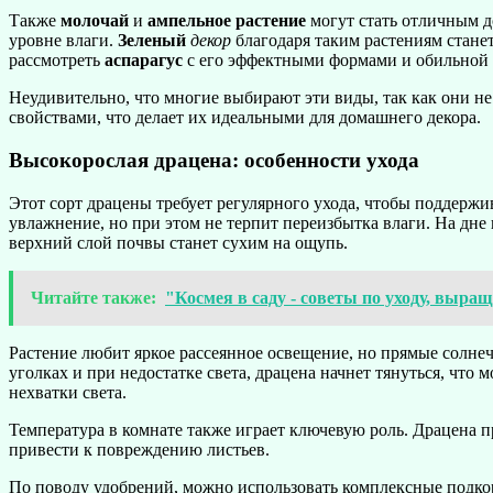
Также
молочай
и
ампельное растение
могут стать отличным д
уровне влаги.
Зеленый
декор
благодаря таким растениям стане
рассмотреть
аспарагус
с его эффектными формами и обильной 
Неудивительно, что многие выбирают эти виды, так как они н
свойствами, что делает их идеальными для домашнего декора.
Высокорослая драцена: особенности ухода
Этот сорт драцены требует регулярного ухода, чтобы поддержи
увлажнение, но при этом не терпит переизбытка влаги. На дне 
верхний слой почвы станет сухим на ощупь.
Читайте также:
"Космея в саду - советы по уходу, выра
Растение любит яркое рассеянное освещение, но прямые солнеч
уголках и при недостатке света, драцена начнет тянуться, что 
нехватки света.
Температура в комнате также играет ключевую роль. Драцена 
привести к повреждению листьев.
По поводу удобрений, можно использовать комплексные подкорм