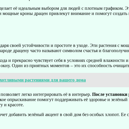
 делает её идеальным выбором для людей с плотным графиком. Эт
и мощные кроны драцен привлекут внимание и помогут создать 
одаря своей устойчивости и простоте в уходе. Эти растения с 
ароде драцену часто называют символом счастья и благополучия,
ода и прекрасно чувствует себя в условиях средней влажности и
у окну. Один из приятных моментов – это их способность очища
хотливыми растениями для вашего дома
позволяет легко интегрировать её в интерьер.
После установки 
ое опрыскивание помогут поддерживать её здоровье и зелёный в
у и красоте.
чет добавить зелёный акцент в свой дом без особых хлопот. Ее 