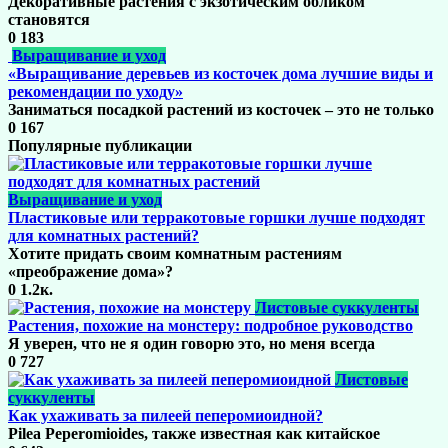
Декоративные растения с экзотическим обликом
становятся
0
183
Выращивание и уход
«Выращивание деревьев из косточек дома лучшие виды и
рекомендации по уходу»
Заниматься посадкой растений из косточек – это не только
0
167
Популярные публикации
Выращивание и уход
Пластиковые или терракотовые горшки лучше подходят
для комнатных растений?
Хотите придать своим комнатным растениям
«преображение дома»?
0
1.2к.
Листовые суккуленты
Растения, похожие на монстеру: подробное руководство
Я уверен, что не я один говорю это, но меня всегда
0
727
Листовые
суккуленты
Как ухаживать за пилеей пеперомиоидной?
Pilea Peperomioides, также известная как китайское