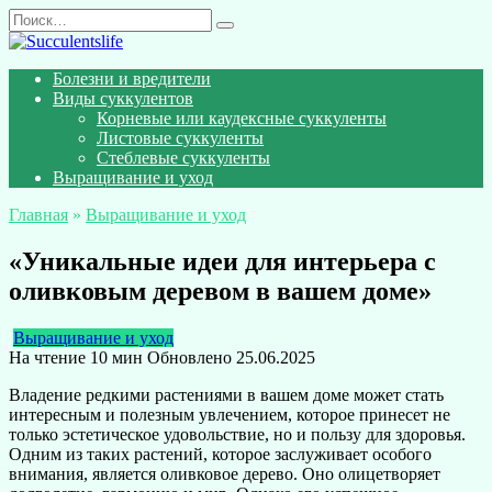
Перейти
Search
к
for:
содержанию
Болезни и вредители
Виды суккулентов
Корневые или каудексные суккуленты
Листовые суккуленты
Стеблевые суккуленты
Выращивание и уход
Главная
»
Выращивание и уход
«Уникальные идеи для интерьера с
оливковым деревом в вашем доме»
Выращивание и уход
На чтение
10 мин
Обновлено
25.06.2025
Владение редкими растениями в вашем доме может стать
интересным и полезным увлечением, которое принесет не
только эстетическое удовольствие, но и пользу для здоровья.
Одним из таких растений, которое заслуживает особого
внимания, является оливковое дерево. Оно олицетворяет