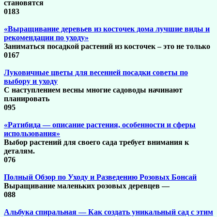
становятся
0
183
«Выращивание деревьев из косточек дома лучшие виды и
рекомендации по уходу»
Заниматься посадкой растений из косточек – это не только
0
167
Луковичные цветы для весенней посадки советы по
выбору и уходу
С наступлением весны многие садоводы начинают
планировать
0
95
«Ратибида — описание растения, особенности и сферы
использования»
Выбор растений для своего сада требует внимания к
деталям.
0
76
Полный Обзор по Уходу и Разведению Розовых Бонсай
Выращивание маленьких розовых деревцев —
0
88
Альбука спиральная — Как создать уникальный сад с этим