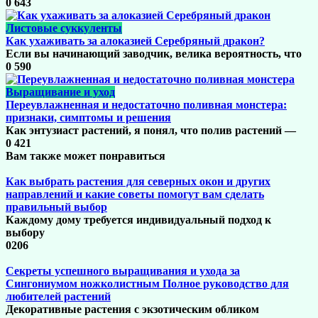
0
643
Листовые суккуленты
Как ухаживать за алоказией Серебряный дракон?
Если вы начинающий заводчик, велика вероятность, что
0
590
Выращивание и уход
Переувлажненная и недостаточно поливная монстера:
признаки, симптомы и решения
Как энтузиаст растений, я понял, что полив растений —
0
421
Вам также может понравиться
Как выбрать растения для северных окон и других
направлений и какие советы помогут вам сделать
правильный выбор
Каждому дому требуется индивидуальный подход к
выбору
0
206
Секреты успешного выращивания и ухода за
Сингониумом ножколистным Полное руководство для
любителей растений
Декоративные растения с экзотическим обликом