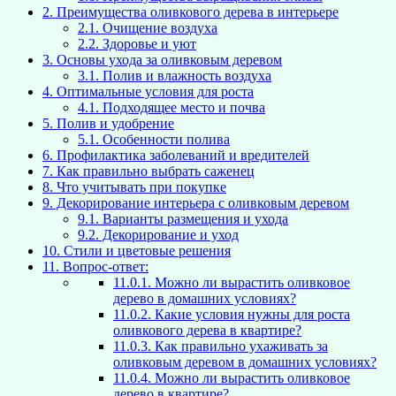
2.
Преимущества оливкового дерева в интерьере
2.1.
Очищение воздуха
2.2.
Здоровье и уют
3.
Основы ухода за оливковым деревом
3.1.
Полив и влажность воздуха
4.
Оптимальные условия для роста
4.1.
Подходящее место и почва
5.
Полив и удобрение
5.1.
Особенности полива
6.
Профилактика заболеваний и вредителей
7.
Как правильно выбрать саженец
8.
Что учитывать при покупке
9.
Декорирование интерьера с оливковым деревом
9.1.
Варианты размещения и ухода
9.2.
Декорирование и уход
10.
Стили и цветовые решения
11.
Вопрос-ответ:
11.0.1.
Можно ли вырастить оливковое
дерево в домашних условиях?
11.0.2.
Какие условия нужны для роста
оливкового дерева в квартире?
11.0.3.
Как правильно ухаживать за
оливковым деревом в домашних условиях?
11.0.4.
Можно ли вырастить оливковое
дерево в квартире?