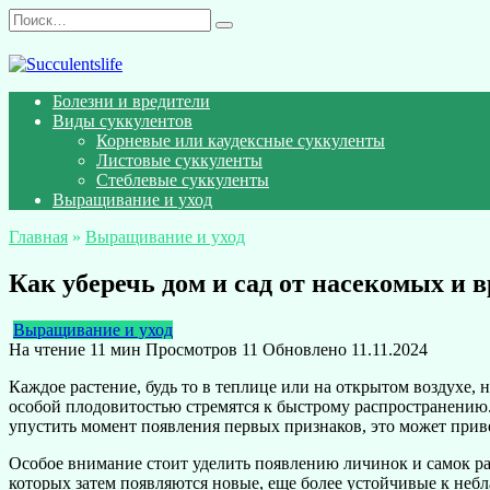
Перейти
Search
к
for:
содержанию
Болезни и вредители
Виды суккулентов
Корневые или каудексные суккуленты
Листовые суккуленты
Стеблевые суккуленты
Выращивание и уход
Главная
»
Выращивание и уход
Как уберечь дом и сад от насекомых и
Выращивание и уход
На чтение
11 мин
Просмотров
11
Обновлено
11.11.2024
Каждое растение, будь то в теплице или на открытом воздухе, 
особой плодовитостью стремятся к быстрому распространению. 
упустить момент появления первых признаков, это может прив
Особое внимание стоит уделить появлению личинок и самок раз
которых затем появляются новые, еще более устойчивые к неб