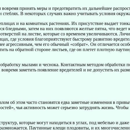
 вовремя принять меры и предотвратить их дальнейшее распрост
 стеблях. В некоторых случаях важно учитывать условия окруж
еплицах и на комнатных растениях. Их присутствие выдает тонка
я бледными, затем на них появляются желтые пятна, что ведет 
тверстий на листве, которые со временем увеличиваются. Личин
ицах, где условия благоприятствуют быстрому развитию вредите
лее агрессивным, чем его обычный «собрат». Он отличается особ
тить на обратной стороне листьев, где он плетет плотную паут
 обработку мылами и чеснока. Контактным методом обработки п
 вовремя заметить появление вредителей и не допустить их раз
ом об этом часто становятся едва заметные изменения в привы
остей», чья активность может серьезно затруднять жизнь. Чтобы
руктур, которые могут находиться в углах, под мебелью и даже 
размножается. Паутинные клещи плодовиты, и их многочисленны