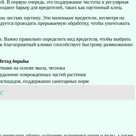
й. В первую очередь, это поддержание чистоты и регулярная
оздают барьер для вредителей, таких как паутинный клещ.
на листьях паутину. Эти маленькие вредители, несмотря на
ндуется проводить прерываемую обработку, чтобы уничтожить
и. Важно правильно определить вид вредителя, чтобы выбрать
 как благоприятный климат способствует быстрому размножению
етод борьбы
твами на основе мыла, чеснока
 удаление поврежденных частей растения
ктицидов, поддержание санитарных норм
ю"
о проводить уборку, устранять источники пищи и воды, а также