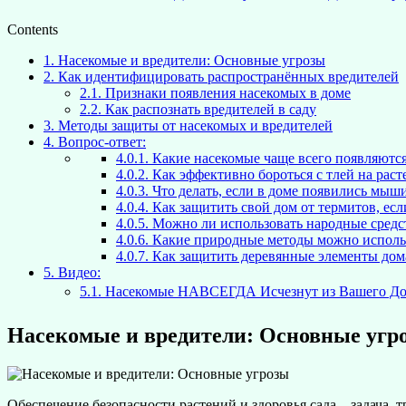
Contents
1.
Насекомые и вредители: Основные угрозы
2.
Как идентифицировать распространённых вредителей
2.1.
Признаки появления насекомых в доме
2.2.
Как распознать вредителей в саду
3.
Методы защиты от насекомых и вредителей
4.
Вопрос-ответ:
4.0.1.
Какие насекомые чаще всего появляются 
4.0.2.
Как эффективно бороться с тлей на раст
4.0.3.
Что делать, если в доме появились мыш
4.0.4.
Как защитить свой дом от термитов, ес
4.0.5.
Можно ли использовать народные средст
4.0.6.
Какие природные методы можно использ
4.0.7.
Как защитить деревянные элементы дом
5.
Видео:
5.1.
Насекомые НАВСЕГДА Исчезнут из Вашего Дом
Насекомые и вредители: Основные угр
Обеспечение безопасности растений и здоровья сада – задача,