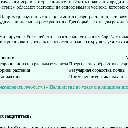
тическим мерам, которые помогут избежать появления вредителе
ствием обладают растворы на основе мыла и чеснока, которые с
Например, паутинные клещи заметно вредят растению, оставляя 
руднять нормальный рост растения. Для борьбы с клещом рекоме
ми вирусных болезней, что значительно усложняет борьбу с ним
контролировать уровень влажности и температуру воздуха, так
енности
М
тороне листьев, красным оттенком
Прерываемая обработка средс
корней растения
Регулярная обработка почвы,
азмножения
Применение контактных инсе
 размножать лук-батун – Полный гид по уходу и выращивани
них защититься?
мух. Чтобы предотвратить их появление, рекомендуется регулярн