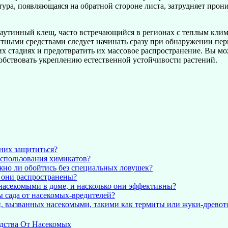
тура, появляющаяся на обратной стороне листа, затрудняет прон
аутинный клещ, часто встречающийся в регионах с теплым клима
тными средствами следует начинать сразу при обнаружении перв
их стадиях и предотвратить их массовое распространение. Вы мо
собствовать укреплению естественной устойчивости растений.
 них защититься?
 использования химикатов?
жно ли обойтись без специальных ловушек?
е они распространены?
насекомыми в доме, и насколько они эффективны?
 сада от насекомых-вредителей?
й, вызванных насекомыми, такими как термиты или жуки-древо
дства От Насекомых