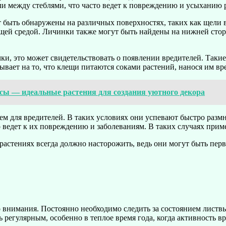
ли между стеблями, что часто ведет к повреждению и усыханию 
 быть обнаружены на различных поверхностях, таких как щели в
ющей средой. Личинки также могут быть найдены на нижней сторо
ки, это может свидетельствовать о появлении вредителей. Таки
ывает на то, что клещи питаются соками растений, нанося им вр
сы — идеальные растения для создания уютного декора
ем для вредителей. В таких условиях они успевают быстро разм
то ведет к их повреждению и заболеваниям. В таких случаях при
растениях всегда должно насторожить, ведь они могут быть пер
о внимания. Постоянно необходимо следить за состоянием листвы
регулярным, особенно в теплое время года, когда активность вр