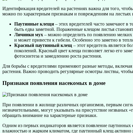
Идентификация вредителей на растениях важна для того, чтобы
можно по характерным признакам и повреждениям на листьях и
Паутинные клещи
– этих вредителей часто замечают в т
быть едва заметной. Пораженные клещом листья становятс
Личинки мух
– можно определить по появлению мелких о
и может привести к гибели. Особенно это заметно в тепл
Красный паутинный клещ
– этот вредитель является бо
поколений. Красный цвет клеща позволяет легко его заме
фотосинтеза и замедлению роста растения.
Для борьбы с вредителями применяют разные методы, включая
растения. Важно проводить регулярные осмотры листвы, чтобы
Признаки появления насекомых в доме
При появлении в жилище различных организмов, первым сигнал
незначительными, могут указывать на присутствие незваных «г
обращать внимание на характерные признаки.
Одним из первых индикаторов является появление паутинных ст
влажностью и жарким климатом, где паутинный клещ активно 