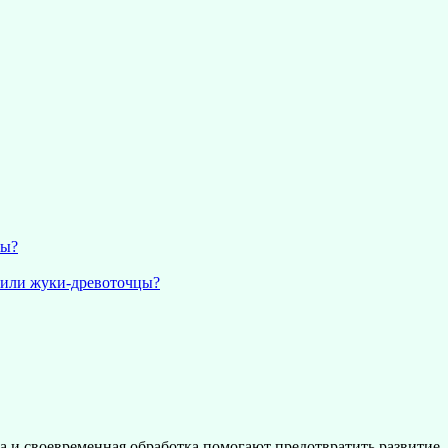
ны?
 или жуки-древоточцы?
са и своевременная обработка помогают предотвратить развитие