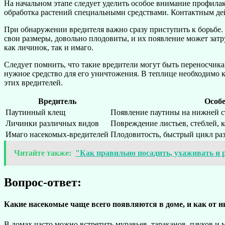
На начальном этапе следует уделить особое внимание профилак
обработка растений специальными средствами. Контактным дей
При обнаружении вредителя важно сразу приступить к борьбе. 
свои размеры, довольно плодовиты, и их появление может зат
как личинок, так и имаго.
Следует помнить, что такие вредители могут быть переносчика
нужное средство для его уничтожения. В теплице необходимо 
этих вредителей.
Вредитель
Особ
Паутинный клещ
Появление паутины на нижней с
Личинки различных видов
Повреждение листьев, стеблей, 
Имаго насекомых-вредителей
Плодовитость, быстрый цикл р
Читайте также:
"Как правильно посадить, ухаживать и
Вопрос-ответ:
Какие насекомые чаще всего появляются в доме, и как от 
В домах часто можно встретить муравьев, тараканов, пауков и 