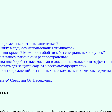
в доме, и как от них защититься?
ениях в саду без использования химикатов?
и или крысы? Можно ли обойтись без специальных ловушек?
ли в вашем районе они распространены?
ва для борьбы с насекомыми в доме, и насколько они эффектив
овать для защиты сада от насекомых-вредителей?
а от повреждений, вызванных насекомыми, такими как термиты
а ✔️ Средства От Насекомых
озы
 требующая особого внимания. Поддержание естественного балан