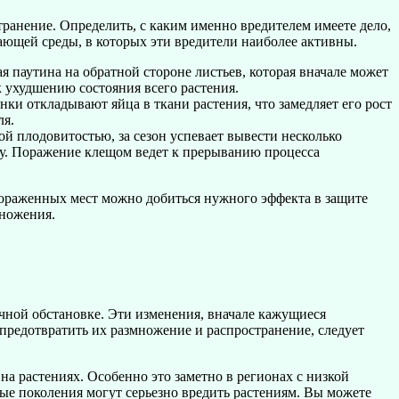
ранение. Определить, с каким именно вредителем имеете дело,
ающей среды, в которых эти вредители наиболее активны.
я паутина на обратной стороне листьев, которая вначале может
к ухудшению состояния всего растения.
ки откладывают яйца в ткани растения, что замедляет его рост
ля.
ой плодовитостью, за сезон успевает вывести несколько
ину. Поражение клещом ведет к прерыванию процесса
ораженных мест можно добиться нужного эффекта в защите
множения.
чной обстановке. Эти изменения, вначале кажущиеся
 предотвратить их размножение и распространение, следует
на растениях. Особенно это заметно в регионах с низкой
е поколения могут серьезно вредить растениям. Вы можете