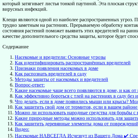
который затягивает листья тонкой паутиной. Эта плоская струк
вирусных инфекций.
Клещи являются одной из наиболее распространенных угроз. П
трудно заметным на растениях. Прерываемую обработку контак
состояния растений поможет выявить этих вредителей на ранн
качестве дополнительного средства защиты, которое будет спо
Содержание
Насекомые и вредители: Основные угрозы
Как идентифицировать распространённых вредителей
Признаки появления насекомых в доме
Как распознать вредителей в саду
Методы защиты от насекомых и вредителей
Вопрос-ответ:
Какие насекомые чаще всего появляются в доме, и как от
Как эффективно бороться с тлей на растениях в саду без
Что делать, если в доме появились мыши или крысы? Мо
Как защитить свой дом от термитов, если в вашем район
Можно ли использовать народные средства для борьбы с 
Какие природные методы можно использовать для защиты
Как защитить деревянные элементы дома от повреждени
Видео:
Насекомые НАВСЕГДА Исчезнут из Вашего Дома ✔️ Сре