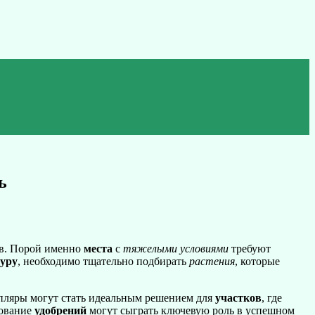
ь
ов. Порой именно
места
с
тяжелыми условиями
требуют
туру
, необходимо тщательно подбирать
растения
, которые
пляры могут стать идеальным решением для
участков
, где
ование
удобрений
могут сыграть ключевую роль в успешном