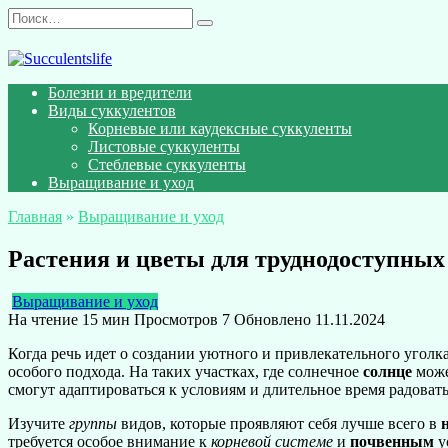
Перейти
Search
к
for:
содержанию
Болезни и вредители
Виды суккулентов
Корневые или каудексные суккуленты
Листовые суккуленты
Стеблевые суккуленты
Выращивание и уход
Главная
»
Выращивание и уход
Растения и цветы для труднодоступных
Выращивание и уход
На чтение
15 мин
Просмотров
7
Обновлено
11.11.2024
Когда речь идет о создании уютного и привлекательного угол
особого подхода. На таких участках, где солнечное
солнце
може
смогут адаптироваться к условиям и длительное время радовать 
Изучите
группы
видов, которые проявляют себя лучше всего в
требуется особое внимание к
корневой системе
и
почвенным
у