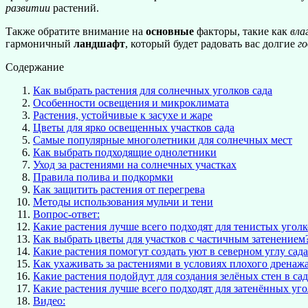
развитии
растений.
Также обратите внимание на
основные
факторы, такие как
вла
гармоничный
ландшафт
, который будет радовать вас долгие
г
Содержание
Как выбрать растения для солнечных уголков сада
Особенности освещения и микроклимата
Растения, устойчивые к засухе и жаре
Цветы для ярко освещенных участков сада
Самые популярные многолетники для солнечных мест
Как выбрать подходящие однолетники
Уход за растениями на солнечных участках
Правила полива и подкормки
Как защитить растения от перегрева
Методы использования мульчи и тени
Вопрос-ответ:
Какие растения лучше всего подходят для тенистых уголк
Как выбрать цветы для участков с частичным затенением
Какие растения помогут создать уют в северном углу сада
Как ухаживать за растениями в условиях плохого дренаж
Какие растения подойдут для создания зелёных стен в са
Какие растения лучше всего подходят для затенённых уго
Видео: