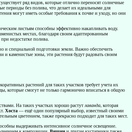
существует ряд видов, которые отлично переносят солнечные
е периоды без полива, что делает их идеальными для
ения могут иметь особые требования к почве и уходу, но они
фическим листьям способны эффективно накапливать воду.
 каменистых местах, благодаря своим адаптированным
 при недостатке полива.
 но и специальной подготовки земли. Важно обеспечить
ии и каменистые зоны, эти растения будут радовать своим
коративных растений для таких участков требует учета их
ды, которые смогут не только гармонично вписаться в общую
твами. На таких участках хорошо растут
лаванда
, которая
кт.
Хоста
— ещё один популярный выбор, известный своими
тельным цветением, также прекрасно подходит для таких мест.
пособны выдерживать интенсивное солнечное освещение.
полнением к композиции.
Вишни
и другие кустарники также