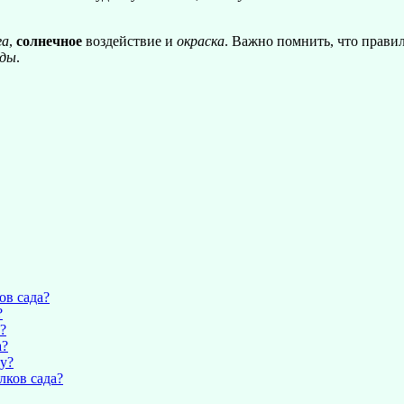
га
,
солнечное
воздействие и
окраска
. Важно помнить, что прав
оды
.
ов сада?
?
?
а?
ду?
лков сада?