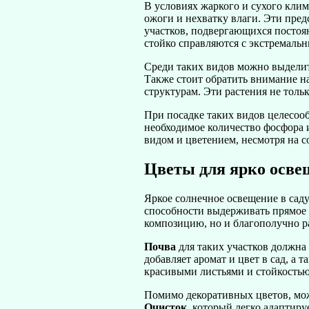
В условиях жаркого и сухого клим
ожоги и нехватку влаги. Эти пре
участков, подвергающихся постоян
стойко справляются с экстремаль
Среди таких видов можно выдели
Также стоит обратить внимание н
структурам. Эти растения не тольк
При посадке таких видов целесооб
необходимое количество фосфора и
видом и цветением, несмотря на с
Цветы для ярко осве
Яркое солнечное освещение в саду
способности выдерживать прямое 
композицию, но и благополучно р
Почва
для таких участков должна
добавляет аромат и цвет в сад, а 
красивыми листьями и стойкость
Помимо декоративных цветов, мо
Очисток
, который легко адаптир