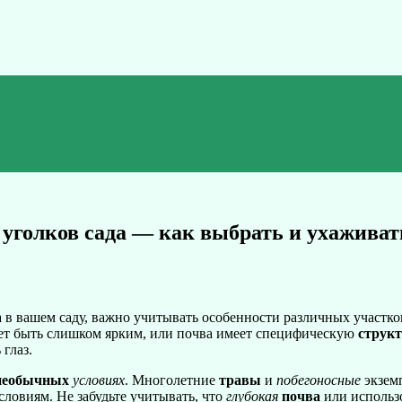
 уголков сада — как выбрать и ухаживат
ка в вашем саду, важно учитывать особенности различных участк
т быть слишком ярким, или почва имеет специфическую
струк
глаз.
необычных
условиях
. Многолетние
травы
и
побегоносные
экзем
словиям. Не забудьте учитывать, что
глубокая
почва
или использ