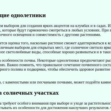
щие однолетники
 выбором для создания ярких акцентов на клумбах и в садах. И
я, которые будут гармонично смотреться в любых условиях. При
нечного освещения и совместимость с другими растениями.
тся оценка того, насколько растение сможет адаптироваться к 
личным выбором для открытых мест, где солнечное светило ярко 
нее светолюбивые виды, способные хорошо развиваться и в таки
а особенности почвы. Некоторые однолетники предпочитают ры
иях. Важно помнить, что правильное сочетание почвенного соста
рного полива и подкормки, чтобы обеспечить здоровое развити
р, с каменистыми или песчаными почвами, может подойти камне
а солнечных участках
 требуют особого внимания при выборе и уходе за растительнос
итывать их особенности для достижения наилучших результатов.