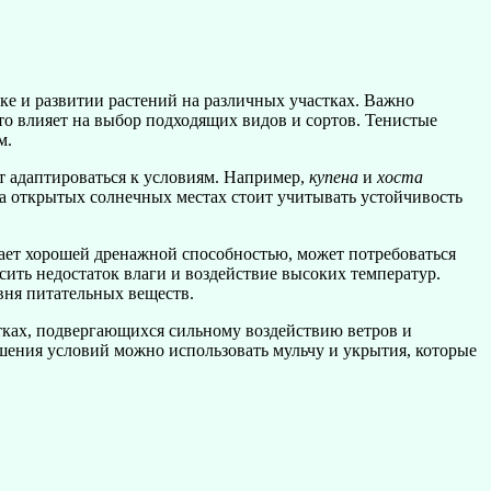
е и развитии растений на различных участках. Важно
то влияет на выбор подходящих видов и сортов. Тенистые
м.
т адаптироваться к условиям. Например,
купена
и
хоста
а открытых солнечных местах стоит учитывать устойчивость
адает хорошей дренажной способностью, может потребоваться
ить недостаток влаги и воздействие высоких температур.
вня питательных веществ.
тках, подвергающихся сильному воздействию ветров и
шения условий можно использовать мульчу и укрытия, которые