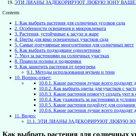
ЭТИ ЛИАНЫ ЗАДЕКОРИРУЮТ ЛЮБУЮ ЗОНУ ВАШЕГ
Contents
1.
Как выбрать растения для солнечных уголков сада
2.
Особенности освещения и микроклимата
3.
Растения, устойчивые к засухе и жаре
4.
Цветы для ярко освещенных участков сада
5.
Самые популярные многолетники для солнечных мест
6.
Как выбрать подходящие однолетники
7.
Уход за растениями на солнечных участках
8.
Правила полива и подкормки
9.
Как защитить растения от перегрева
9.1.
Методы использования мульчи и тени
10.
Вопрос-ответ:
10.0.1.
Какие растения лучше всего подходят д
10.0.2.
Как выбрать цветы для участков с час
10.0.3.
Какие растения помогут создать уют в 
10.0.4.
Как ухаживать за растениями в услови
10.0.5.
Какие растения подойдут для создания 
10.0.6.
Какие растения лучше всего подходят д
11.
Видео:
11.1.
ЭТИ ЛИАНЫ ЗАДЕКОРИРУЮТ ЛЮБУЮ ЗОН
Как выбрать растения для солнечных у