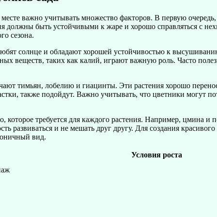
 месте важно учитывать множество факторов. В первую очередь,
ия должны быть устойчивыми к жаре и хорошо справляться с нех
ого сезона.
любят солнце и обладают хорошей устойчивостью к высушиванию
ных веществ, таких как калий, играют важную роль. Часто поле
ают тимьян, лобелию и гиацинты. Эти растения хорошо перенося
астки, также подойдут. Важно учитывать, что цветники могут п
, которое требуется для каждого растения. Например, цмина и п
ость развиваться и не мешать друг другу. Для создания красиво
рмоничный вид.
Условия роста
наж