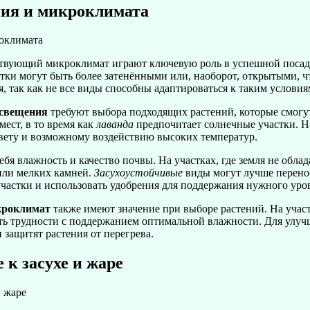
ния и микроклимата
твующий микроклимат играют ключевую роль в успешной посадк
тки могут быть более затенёнными или, наоборот, открытыми, ч
, так как не все виды способны адаптироваться к таким условия
освещения
требуют выбора подходящих растений, которые смогу
мест, в то время как
лаванда
предпочитает солнечные участки. Н
вету и возможному воздействию высоких температур.
ебя влажность и качество почвы. На участках, где земля не обл
или мелких камней.
Засухоустойчивые
виды могут лучше перенос
участки и использовать удобрения для поддержания нужного уро
кроклимат
также имеют значение при выборе растений. На учас
ть трудности с поддержанием оптимальной влажности. Для улуч
 защитят растения от перегрева.
 к засухе и жаре