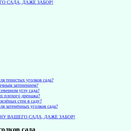
О САДА, ДАЖЕ ЗАБОР!
ля тенистых уголков сада?
тичным затенением?
северном углу сада?
ях плохого дренажа?
зелёных стен в саду?
ля затенённых уголков сада?
У ВАШЕГО САДА, ДАЖЕ ЗАБОР!
голков сада