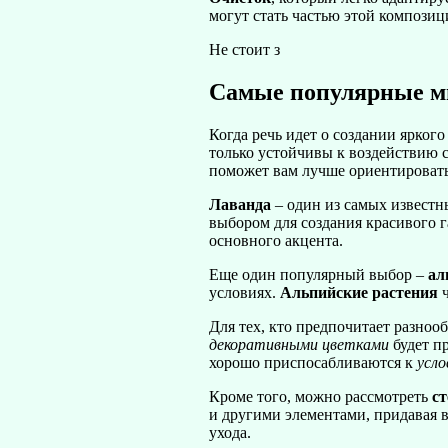
могут стать частью этой компози
Не стоит з
Самые популярные мн
Когда речь идет о создании ярког
только устойчивы к воздействию 
поможет вам лучше ориентироватьс
Лаванда
– один из самых известн
выбором для создания красивого г
основного акцента.
Еще один популярный выбор –
ал
условиях.
Альпийские растения
ч
Для тех, кто предпочитает разноо
декоративными
цветками
будет п
хорошо приспосабливаются к
усло
Кроме того, можно рассмотреть
с
и другими элементами, придавая 
ухода.