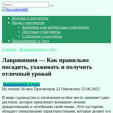
Перейти
Search
к
for:
содержанию
Болезни и вредители
Виды суккулентов
Корневые или каудексные суккуленты
Листовые суккуленты
Стеблевые суккуленты
Выращивание и уход
Главная
»
Выращивание и уход
Лавровишня — Как правильно
посадить, ухаживать и получить
отличный урожай
Выращивание и уход
На чтение
18 мин
Просмотров
22
Обновлено
25.06.2025
В мире садоводства и озеленения особое место занимает одно
растение, которое привлекает внимание своими
декоративными и лечебными свойствами. Этот кустарник
обладает уникальными характеристиками, которые делают его