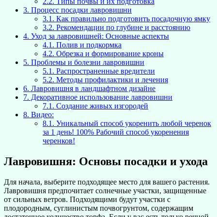
2.2.
Типы почвы и их подготовка
3.
Процесс посадки лавровишни
3.1.
Как правильно подготовить посадочную ямку
3.2.
Рекомендации по глубине и расстоянию
4.
Уход за лавровишней: Основные аспекты
4.1.
Полив и подкормка
4.2.
Обрезка и формирование кроны
5.
Проблемы и болезни лавровишни
5.1.
Распространенные вредители
5.2.
Методы профилактики и лечения
6.
Лавровишня в ландшафтном дизайне
7.
Декоративное использование лавровишни
7.1.
Создание живых изгородей
8.
Видео:
8.1.
Уникальный способ укоренить любой черенок
за 1 день! 100% Рабочий способ укоренения
черенков!
Лавровишня: Основы посадки и ухода
Для начала, выберите подходящее место для вашего растения.
Лавровишня предпочитает солнечные участки, защищенные
от сильных ветров. Подходящими будут участки с
плодородным, суглинистым почвогрунтом, содержащим
достаточное количество торфа. Если у вас есть только речной