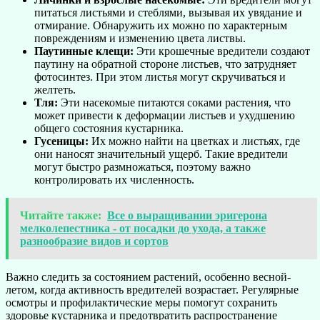
питаться листьями и стеблями, вызывая их увядание и
отмирание. Обнаружить их можно по характерным
повреждениям и изменению цвета листвы.
Паутинные клещи:
Эти крошечные вредители создают
паутину на обратной стороне листьев, что затрудняет
фотосинтез. При этом листья могут скручиваться и
желтеть.
Тля:
Эти насекомые питаются соками растения, что
может привести к деформации листьев и ухудшению
общего состояния кустарника.
Гусеницы:
Их можно найти на цветках и листьях, где
они наносят значительный ущерб. Такие вредители
могут быстро размножаться, поэтому важно
контролировать их численность.
Читайте также:
Все о выращивании эригерона
мелколепестника - от посадки до ухода, а также
разнообразие видов и сортов
Важно следить за состоянием растений, особенно весной-
летом, когда активность вредителей возрастает. Регулярные
осмотры и профилактические меры помогут сохранить
здоровье кустарника и предотвратить распространение