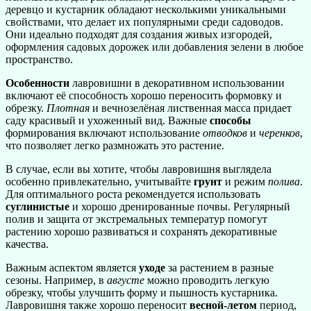
деревцо и кустарник обладают несколькими уникальными
свойствами, что делает их популярными среди садоводов.
Они идеально подходят для создания живых изгородей,
оформления садовых дорожек или добавления зелени в любое
пространство.
Особенности
лавровишни в декоративном использовании
включают её способность хорошо переносить формовку и
обрезку.
Плотная
и вечнозелёная лиственная масса придает
саду красивый и ухоженный вид. Важные
способы
формирования включают использование
отводков
и
черенков
,
что позволяет легко размножать это растение.
В случае, если вы хотите, чтобы лавровишня выглядела
особенно привлекательно, учитывайте
грунт
и режим
полива
.
Для оптимального роста рекомендуется использовать
суглинистые
и хорошо дренированные почвы. Регулярный
полив и защита от экстремальных температур помогут
растению хорошо развиваться и сохранять декоративные
качества.
Важным аспектом является
уходе
за растением в разные
сезоны. Например, в
августе
можно проводить легкую
обрезку, чтобы улучшить форму и пышность кустарника.
Лавровишня также хорошо переносит
весной-летом
период,